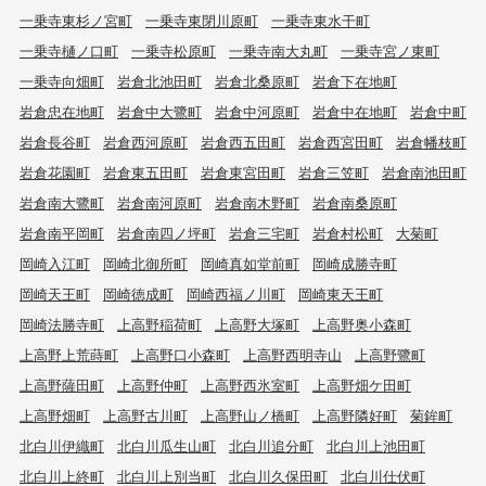
一乗寺東杉ノ宮町
一乗寺東閉川原町
一乗寺東水干町
一乗寺樋ノ口町
一乗寺松原町
一乗寺南大丸町
一乗寺宮ノ東町
一乗寺向畑町
岩倉北池田町
岩倉北桑原町
岩倉下在地町
岩倉忠在地町
岩倉中大鷺町
岩倉中河原町
岩倉中在地町
岩倉中町
岩倉長谷町
岩倉西河原町
岩倉西五田町
岩倉西宮田町
岩倉幡枝町
岩倉花園町
岩倉東五田町
岩倉東宮田町
岩倉三笠町
岩倉南池田町
岩倉南大鷺町
岩倉南河原町
岩倉南木野町
岩倉南桑原町
岩倉南平岡町
岩倉南四ノ坪町
岩倉三宅町
岩倉村松町
大菊町
岡崎入江町
岡崎北御所町
岡崎真如堂前町
岡崎成勝寺町
岡崎天王町
岡崎徳成町
岡崎西福ノ川町
岡崎東天王町
岡崎法勝寺町
上高野稲荷町
上高野大塚町
上高野奥小森町
上高野上荒蒔町
上高野口小森町
上高野西明寺山
上高野鷺町
上高野薩田町
上高野仲町
上高野西氷室町
上高野畑ケ田町
上高野畑町
上高野古川町
上高野山ノ橋町
上高野隣好町
菊鉾町
北白川伊織町
北白川瓜生山町
北白川追分町
北白川上池田町
北白川上終町
北白川上別当町
北白川久保田町
北白川仕伏町