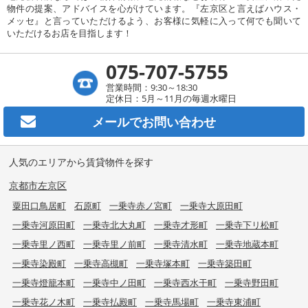
物件の提案、アドバイスを心がけています。『左京区と言えばハウス・
メッセ』と言っていただけるよう、お客様に気軽に入って何でも聞いて
いただけるお店を目指します！
075-707-5755
営業時間：9:30～18:30
定休日：5月～11月の毎週水曜日
メールで
お問い合わせ
人気のエリアから賃貸物件を探す
京都市左京区
粟田口鳥居町
石原町
一乗寺赤ノ宮町
一乗寺大原田町
一乗寺河原田町
一乗寺北大丸町
一乗寺才形町
一乗寺下リ松町
一乗寺里ノ西町
一乗寺里ノ前町
一乗寺清水町
一乗寺地蔵本町
一乗寺染殿町
一乗寺高槻町
一乗寺塚本町
一乗寺築田町
一乗寺燈籠本町
一乗寺中ノ田町
一乗寺西水干町
一乗寺野田町
一乗寺花ノ木町
一乗寺払殿町
一乗寺馬場町
一乗寺東浦町