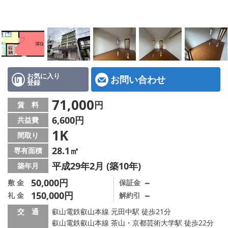
特選物件
ハウスメーカー施工特集！
路線·駅から探す
IT重説について
お気に入り
お問い合わせ
登録
スタッフ紹介
71,000
円
賃 料
6,600円
共益費
賃貸管理の北白川店
1K
間取り
店舗情報·アクセス
28.1㎡
専有面積
平成29年2月 (築10年)
築年月
会社概要
50,000円
－
敷 金
保証金
150,000円
－
礼 金
解約引
メールでお問い合わせ
交 通
叡山電鉄叡山本線 元田中駅 徒歩21分
叡山電鉄叡山本線 茶山・京都芸術大学駅 徒歩22分