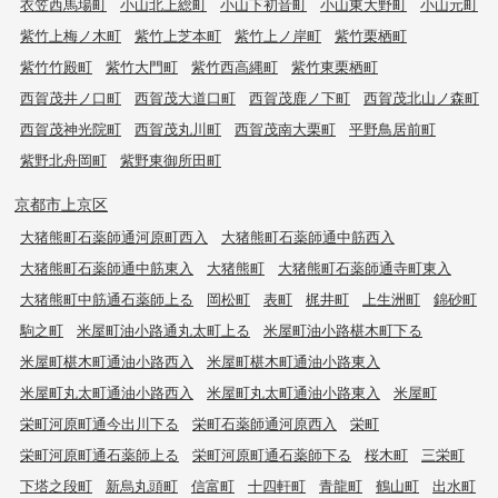
衣笠西馬場町
小山北上総町
小山下初音町
小山東大野町
小山元町
紫竹上梅ノ木町
紫竹上芝本町
紫竹上ノ岸町
紫竹栗栖町
紫竹竹殿町
紫竹大門町
紫竹西高縄町
紫竹東栗栖町
西賀茂井ノ口町
西賀茂大道口町
西賀茂鹿ノ下町
西賀茂北山ノ森町
西賀茂神光院町
西賀茂丸川町
西賀茂南大栗町
平野鳥居前町
紫野北舟岡町
紫野東御所田町
京都市上京区
大猪熊町石薬師通河原町西入
大猪熊町石薬師通中筋西入
大猪熊町石薬師通中筋東入
大猪熊町
大猪熊町石薬師通寺町東入
大猪熊町中筋通石薬師上る
岡松町
表町
梶井町
上生洲町
錦砂町
駒之町
米屋町油小路通丸太町上る
米屋町油小路椹木町下る
米屋町椹木町通油小路西入
米屋町椹木町通油小路東入
米屋町丸太町通油小路西入
米屋町丸太町通油小路東入
米屋町
栄町河原町通今出川下る
栄町石薬師通河原西入
栄町
栄町河原町通石薬師上る
栄町河原町通石薬師下る
桜木町
三栄町
下塔之段町
新烏丸頭町
信富町
十四軒町
青龍町
鶴山町
出水町