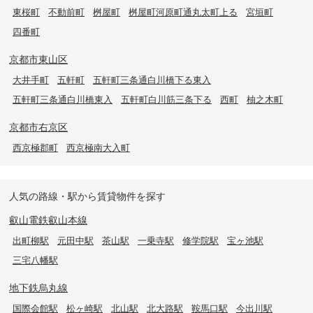
東桜町
不動前町
桝屋町
桝屋町河原町通丸太町上る
宮垣町
四番町
京都市東山区
大井手町
五軒町
五軒町三条通白川橋下る東入
五軒町三条通白川橋東入
五軒町白川筋三条下る
西町
柚之木町
京都市右京区
西京極郡町
西京極南大入町
人気の路線・駅から賃貸物件を探す
叡山電鉄叡山本線
出町柳駅
元田中駅
茶山駅
一乗寺駅
修学院駅
宝ヶ池駅
三宅八幡駅
地下鉄烏丸線
国際会館駅
松ヶ崎駅
北山駅
北大路駅
鞍馬口駅
今出川駅