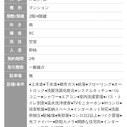
種 別
マンション
階数/階建
2階/4階建
向 き
南
構 造
RC
現 況
空室
入 居
即時
契約期間
2年
取引態様
一般媒介
駐車場
無
設備/条件
上水道
下水道
都市ガス
給湯
フローリング
オー
トロック
洗髪洗面化粧台
システムキッチン
バル
コニー
シャワー
エアコン
室内洗濯置場
バス・ト
イレ別室
温水洗浄便座
TVモニターホン
IHコンロ
浴室乾燥
収納スペース
インターネット対応
洗面
所独立
駐輪場
角部屋
コンロ2口以上
バイク置場
光ファイバー
防犯カメラ
閑静な住宅街
インター