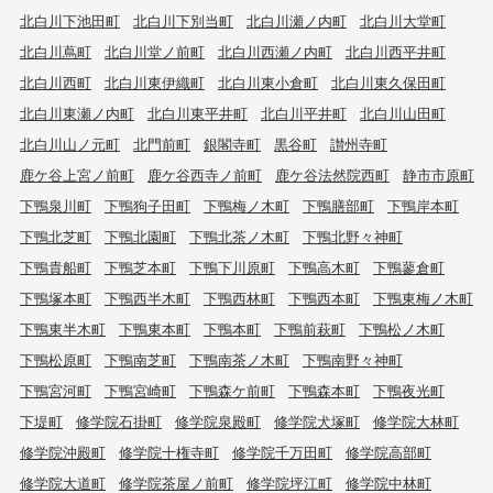
北白川下池田町
北白川下別当町
北白川瀬ノ内町
北白川大堂町
北白川蔦町
北白川堂ノ前町
北白川西瀬ノ内町
北白川西平井町
北白川西町
北白川東伊織町
北白川東小倉町
北白川東久保田町
北白川東瀬ノ内町
北白川東平井町
北白川平井町
北白川山田町
北白川山ノ元町
北門前町
銀閣寺町
黒谷町
讃州寺町
鹿ケ谷上宮ノ前町
鹿ケ谷西寺ノ前町
鹿ケ谷法然院西町
静市市原町
下鴨泉川町
下鴨狗子田町
下鴨梅ノ木町
下鴨膳部町
下鴨岸本町
下鴨北芝町
下鴨北園町
下鴨北茶ノ木町
下鴨北野々神町
下鴨貴船町
下鴨芝本町
下鴨下川原町
下鴨高木町
下鴨蓼倉町
下鴨塚本町
下鴨西半木町
下鴨西林町
下鴨西本町
下鴨東梅ノ木町
下鴨東半木町
下鴨東本町
下鴨本町
下鴨前萩町
下鴨松ノ木町
下鴨松原町
下鴨南芝町
下鴨南茶ノ木町
下鴨南野々神町
下鴨宮河町
下鴨宮崎町
下鴨森ケ前町
下鴨森本町
下鴨夜光町
下堤町
修学院石掛町
修学院泉殿町
修学院犬塚町
修学院大林町
修学院沖殿町
修学院十権寺町
修学院千万田町
修学院高部町
修学院大道町
修学院茶屋ノ前町
修学院坪江町
修学院中林町