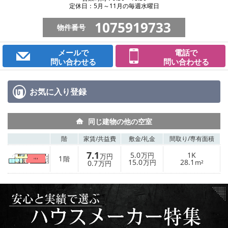
定休日：5月～11月の毎週水曜日
1075919733
物件番号
メールで
電話で
問い合わせる
問い合わせる
お気に入り
登録
同じ建物の他の空室
階
家賃/
共益費
敷金/
礼金
間取り/
専有面積
7.1
5.0
1K
万円
万円
1
階
15.0
28.1
0.7
万円
m²
万円