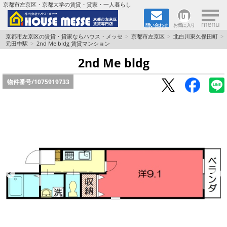
×
京都市左京区・京都大学の賃貸・貸家・一人暮らし
問い合わせ
お気に入り
TOPページ
京都市左京区の賃貸・貸家ならハウス・メッセ
京都市左京区
北白川東久保田町
元田中駅
2nd Me bldg 賃貸マンション
地図から検索
2nd Me bldg
物件番号/
1075919733
地域から検索
京都大学＆京都芸術大学生さんに
書類DL & 入居者さまへ
家族で住むならマンション？賃家？
一人暮らしの物件特集
ペット相談OKの賃貸！