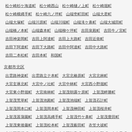
松ケ崎杉ケ海道町
松ケ崎西山
松ケ崎樋ノ上町
松ケ崎堀町
松ケ崎横縄手町
松ケ崎六ノ坪町
山端壱町田町
山端大君町
山端大塚町
山端川原町
山端川端町
山端滝ケ鼻町
山端大城田町
山端橋ノ本町
山端森本町
山端柳ケ坪町
吉田泉殿町
吉田牛ノ宮町
吉田神楽岡町
吉田上阿達町
吉田上大路町
吉田近衛町
吉田下阿達町
吉田下大路町
吉田中阿達町
吉田中大路町
吉田二本松町
吉田本町
和国町
京都市北区
出雲路神楽町
出雲路立テ本町
大宮北椿原町
大宮北林町
大宮玄琢北町
大宮中ノ社町
大宮中林町
大宮西小野堀町
大宮東小野堀町
大宮南林町
上賀茂朝露ケ原町
上賀茂畔勝町
上賀茂荒草町
上賀茂池殿町
上賀茂池端町
上賀茂石計町
上賀茂岡本口町
上賀茂岡本町
上賀茂榊田町
上賀茂桜井町
上賀茂菖蒲園町
上賀茂高縄手町
上賀茂竹ケ鼻町
上賀茂豊田町
上賀茂東後藤町
上賀茂松本町
上賀茂薮田町
衣笠大祓町