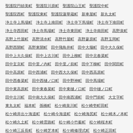
聖護院円頓美町
聖護院川原町
聖護院山王町
聖護院中町
聖護院西町
聖護院東町
聖護院蓮華蔵町
新車屋町
新丸太町
浄土寺上馬場町
浄土寺上南田町
浄土寺下馬場町
浄土寺下南田町
浄土寺西田町
浄土寺馬場町
浄土寺東田町
浄土寺南田町
高野泉町
高野上竹屋町
高野清水町
高野竹屋町
高野蓼原町
高野玉岡町
高野西開町
高野東開町
田中飛鳥井町
田中大堰町
田中大久保町
田中上大久保町
田中上古川町
田中上柳町
田中北春菜町
田中玄京町
田中里ノ内町
田中里ノ前町
田中下柳町
田中関田町
田中高原町
田中西浦町
田中西大久保町
田中西高原町
田中西春菜町
田中西樋ノ口町
田中野神町
田中馬場町
田中東高原町
田中東春菜町
田中東樋ノ口町
田中樋ノ口町
田中古川町
田中南大久保町
田中南西浦町
田中門前町
大文字町
東丸太町
福本町
孫橋町
松ケ崎泉川町
松ケ崎壱町田町
松ケ崎井出ケ海道町
松ケ崎今海道町
松ケ崎海尻町
松ケ崎木ノ本町
松ケ崎久土町
松ケ崎雲路町
松ケ崎小竹薮町
松ケ崎桜木町
松ケ崎三反長町
松ケ崎芝本町
松ケ崎修理式町
松ケ崎正田町