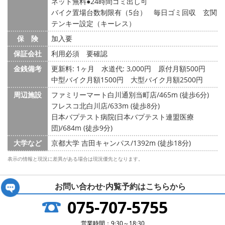
ネット無料
24時間ゴミ出し可
バイク置場台数制限有（5台） 毎日ゴミ回収 玄関
テンキー設定（キーレス）
保 険
加入要
保証会社
利用必須 要確認
金銭備考
更新料: 1ヶ月
水道代: 3,000円
原付月額500円
中型バイク月額1500円 大型バイク月額2500円
周辺施設
ファミリーマート白川通別当町店/465m (徒歩6分)
フレスコ北白川店/633m (徒歩8分)
日本バプテスト病院(日本バプテスト連盟医療
団)/684m (徒歩9分)
大学など
京都大学 吉田キャンパス/1392m (徒歩18分)
表示の情報と現況に差異がある場合は現況優先となります。
お問い合わせ·内覧予約は
こちらから
075-707-5755
営業時間：9:30～18:30