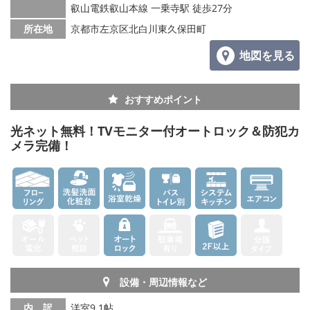
叡山電鉄叡山本線 一乗寺駅 徒歩27分
所在地
京都市左京区北白川東久保田町
地図を見る
おすすめポイント
光ネット無料！TVモニター付オートロック＆防犯カ
メラ完備！
設備・周辺情報など
内 訳
洋室9.1帖