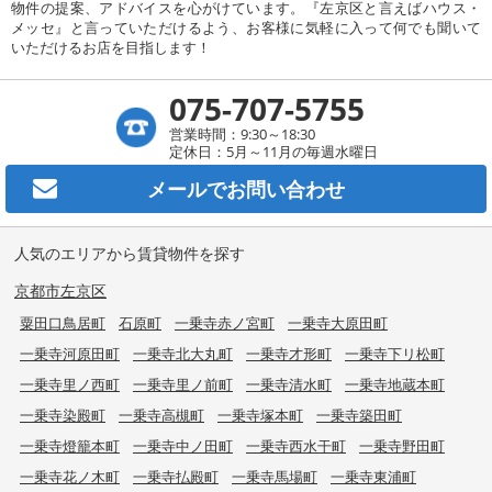
物件の提案、アドバイスを心がけています。『左京区と言えばハウス・
メッセ』と言っていただけるよう、お客様に気軽に入って何でも聞いて
いただけるお店を目指します！
075-707-5755
営業時間：9:30～18:30
定休日：5月～11月の毎週水曜日
メールで
お問い合わせ
人気のエリアから賃貸物件を探す
京都市左京区
粟田口鳥居町
石原町
一乗寺赤ノ宮町
一乗寺大原田町
一乗寺河原田町
一乗寺北大丸町
一乗寺才形町
一乗寺下リ松町
一乗寺里ノ西町
一乗寺里ノ前町
一乗寺清水町
一乗寺地蔵本町
一乗寺染殿町
一乗寺高槻町
一乗寺塚本町
一乗寺築田町
一乗寺燈籠本町
一乗寺中ノ田町
一乗寺西水干町
一乗寺野田町
一乗寺花ノ木町
一乗寺払殿町
一乗寺馬場町
一乗寺東浦町