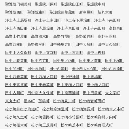
聖護院円頓美町
聖護院川原町
聖護院山王町
聖護院中町
聖護院西町
聖護院東町
聖護院蓮華蔵町
新車屋町
新丸太町
浄土寺上馬場町
浄土寺上南田町
浄土寺下馬場町
浄土寺下南田町
浄土寺西田町
浄土寺馬場町
浄土寺東田町
浄土寺南田町
高野泉町
高野上竹屋町
高野清水町
高野竹屋町
高野蓼原町
高野玉岡町
高野西開町
高野東開町
田中飛鳥井町
田中大堰町
田中大久保町
田中上大久保町
田中上玄京町
田中上古川町
田中上柳町
田中北春菜町
田中玄京町
田中里ノ内町
田中里ノ前町
田中下柳町
田中関田町
田中高原町
田中西浦町
田中西大久保町
田中西高原町
田中西春菜町
田中西樋ノ口町
田中野神町
田中馬場町
田中東高原町
田中東春菜町
田中東樋ノ口町
田中樋ノ口町
田中古川町
田中南大久保町
田中南西浦町
田中門前町
大文字町
東丸太町
福本町
孫橋町
松ケ崎泉川町
松ケ崎壱町田町
松ケ崎井出ケ海道町
松ケ崎今海道町
松ケ崎海尻町
松ケ崎木ノ本町
松ケ崎久土町
松ケ崎雲路町
松ケ崎小竹薮町
松ケ崎御所ノ内町
松ケ崎桜木町
松ケ崎三反長町
松ケ崎芝本町
松ケ崎修理式町