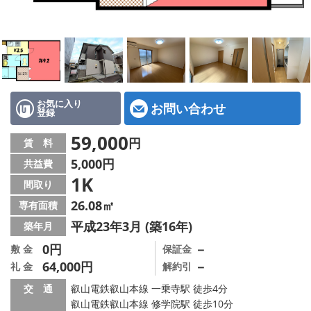
特選物件
ハウスメーカー施工特集！
路線·駅から探す
IT重説について
お気に入り
お問い合わせ
登録
スタッフ紹介
59,000
円
賃 料
5,000円
共益費
賃貸管理の北白川店
1K
間取り
店舗情報·アクセス
26.08㎡
専有面積
平成23年3月 (築16年)
築年月
会社概要
0円
－
敷 金
保証金
64,000円
－
礼 金
解約引
メールでお問い合わせ
交 通
叡山電鉄叡山本線 一乗寺駅 徒歩4分
叡山電鉄叡山本線 修学院駅 徒歩10分