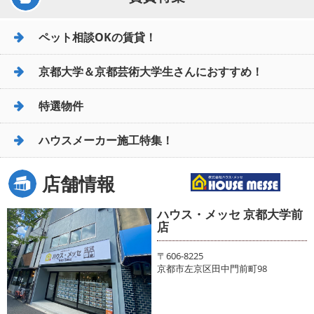
ペット相談OKの賃貸！
京都大学＆京都芸術大学生さんにおすすめ！
特選物件
ハウスメーカー施工特集！
店舗情報
ハウス・メッセ 京都大学前
店
〒606-8225
京都市左京区田中門前町98