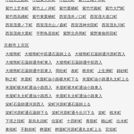
紫竹上芝本町
紫竹上ノ岸町
紫竹栗栖町
紫竹竹殿町
紫竹大門町
紫竹西高縄町
紫竹東栗栖町
西賀茂井ノ口町
西賀茂大道口町
西賀茂鹿ノ下町
西賀茂北山ノ森町
西賀茂神光院町
西賀茂丸川町
西賀茂南大栗町
平野鳥居前町
紫野北舟岡町
紫野東御所田町
京都市上京区
大猪熊町
大猪熊町中筋通石薬師上る
大猪熊町石薬師通河原町西入
大猪熊町石薬師通寺町東入
大猪熊町石薬師通中筋西入
大猪熊町石薬師通中筋東入
岡松町
表町
梶井町
上生洲町
錦砂町
駒之町
米屋町
米屋町油小路椹木町下る
米屋町油小路通丸太町上る
米屋町椹木町通油小路西入
米屋町椹木町通油小路東入
米屋町丸太町通油小路西入
米屋町丸太町通油小路東入
栄町石薬師通河原西入
栄町河原町通石薬師上る
栄町河原町通石薬師下る
栄町河原町通今出川下る
栄町
桜木町
下塔之段町
新烏丸頭町
信富町
十四軒町
青龍町
鶴山町
出水町
東桜町
不動前町
桝屋町
桝屋町河原町通丸太町上る
宮垣町