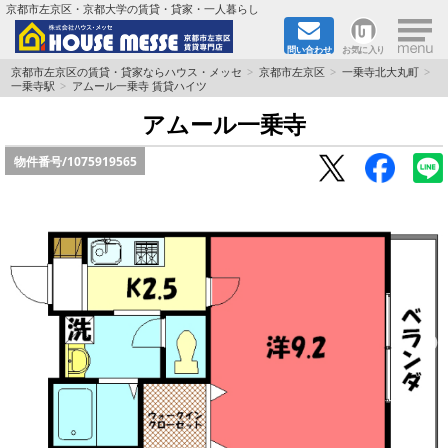
×
京都市左京区・京都大学の賃貸・貸家・一人暮らし
問い合わせ
お気に入り
TOPページ
京都市左京区の賃貸・貸家ならハウス・メッセ
京都市左京区
一乗寺北大丸町
一乗寺駅
アムール一乗寺 賃貸ハイツ
地図から検索
アムール一乗寺
物件番号/
1075919565
地域から検索
京都大学＆京都芸術大学生さんに
書類DL & 入居者さまへ
家族で住むならマンション？賃家？
一人暮らしの物件特集
ペット相談OKの賃貸！