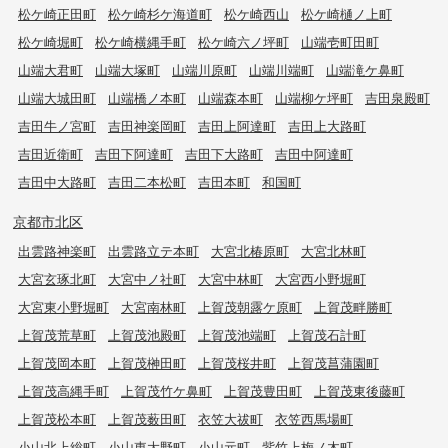
松ケ崎正田町
松ケ崎杉ケ海道町
松ケ崎西山
松ケ崎樋ノ上町
松ケ崎堀町
松ケ崎横縄手町
松ケ崎六ノ坪町
山端壱町田町
山端大君町
山端大塚町
山端川原町
山端川端町
山端滝ケ鼻町
山端大城田町
山端橋ノ本町
山端森本町
山端柳ケ坪町
吉田泉殿町
吉田牛ノ宮町
吉田神楽岡町
吉田上阿達町
吉田上大路町
吉田近衛町
吉田下阿達町
吉田下大路町
吉田中阿達町
吉田中大路町
吉田二本松町
吉田本町
和国町
京都市北区
出雲路神楽町
出雲路立テ本町
大宮北椿原町
大宮北林町
大宮玄琢北町
大宮中ノ社町
大宮中林町
大宮西小野堀町
大宮東小野堀町
大宮南林町
上賀茂朝露ケ原町
上賀茂畔勝町
上賀茂荒草町
上賀茂池殿町
上賀茂池端町
上賀茂石計町
上賀茂岡本町
上賀茂榊田町
上賀茂桜井町
上賀茂菖蒲園町
上賀茂高縄手町
上賀茂竹ケ鼻町
上賀茂豊田町
上賀茂東後藤町
上賀茂松本町
上賀茂薮田町
衣笠大祓町
衣笠西馬場町
小山北上総町
小山東大野町
小山元町
紫竹上梅ノ木町