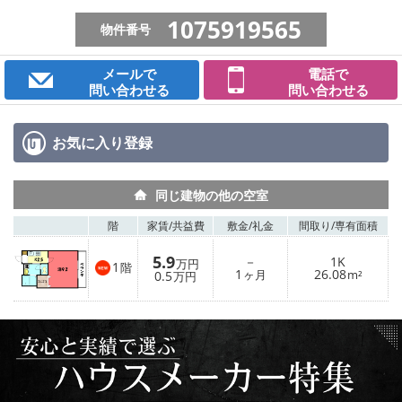
1075919565
物件番号
メールで
電話で
問い合わせる
問い合わせる
お気に入り
登録
同じ建物の他の空室
階
家賃/
共益費
敷金/
礼金
間取り/
専有面積
5.9
－
1K
万円
1
階
1
26.08
0.5
ヶ月
m²
万円