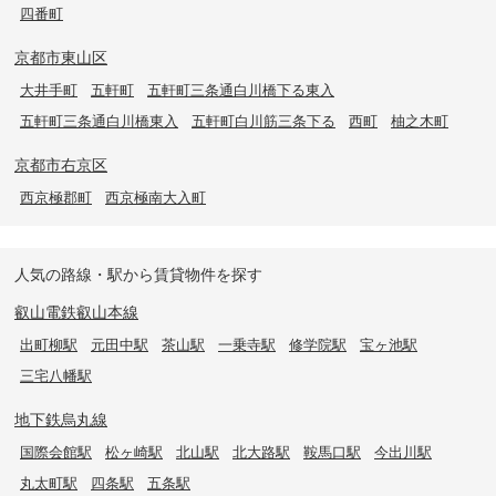
四番町
京都市東山区
大井手町
五軒町
五軒町三条通白川橋下る東入
五軒町三条通白川橋東入
五軒町白川筋三条下る
西町
柚之木町
京都市右京区
西京極郡町
西京極南大入町
人気の路線・駅から賃貸物件を探す
叡山電鉄叡山本線
出町柳駅
元田中駅
茶山駅
一乗寺駅
修学院駅
宝ヶ池駅
三宅八幡駅
地下鉄烏丸線
国際会館駅
松ヶ崎駅
北山駅
北大路駅
鞍馬口駅
今出川駅
丸太町駅
四条駅
五条駅