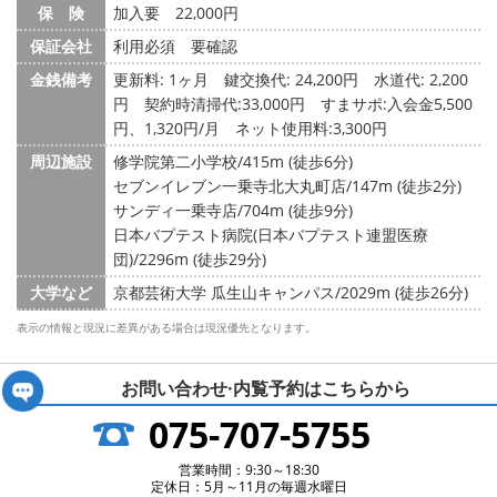
保 険
加入要 22,000円
保証会社
利用必須 要確認
金銭備考
更新料: 1ヶ月
鍵交換代: 24,200円
水道代: 2,200
円
契約時清掃代:33,000円 すまサポ:入会金5,500
円、1,320円/月 ネット使用料:3,300円
周辺施設
修学院第二小学校/415m (徒歩6分)
セブンイレブン一乗寺北大丸町店/147m (徒歩2分)
サンディ一乗寺店/704m (徒歩9分)
日本バプテスト病院(日本バプテスト連盟医療
団)/2296m (徒歩29分)
大学など
京都芸術大学 瓜生山キャンパス/2029m (徒歩26分)
表示の情報と現況に差異がある場合は現況優先となります。
お問い合わせ·内覧予約は
こちらから
075-707-5755
営業時間：9:30～18:30
定休日：5月～11月の毎週水曜日