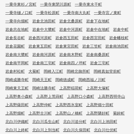
一乗寺東杉ノ宮町
一乗寺東閉川原町
一乗寺東水干町
一乗寺樋ノ口町
一乗寺松原町
一乗寺南大丸町
一乗寺宮ノ東町
一乗寺向畑町
岩倉北池田町
岩倉北桑原町
岩倉下在地町
岩倉忠在地町
岩倉中大鷺町
岩倉中河原町
岩倉中在地町
岩倉中町
岩倉長谷町
岩倉西河原町
岩倉西五田町
岩倉西宮田町
岩倉幡枝町
岩倉花園町
岩倉東五田町
岩倉東宮田町
岩倉三笠町
岩倉南池田町
岩倉南大鷺町
岩倉南河原町
岩倉南木野町
岩倉南桑原町
岩倉南平岡町
岩倉南三宅町
岩倉南四ノ坪町
岩倉三宅町
岩倉村松町
大菊町
岡崎入江町
岡崎北御所町
岡崎真如堂前町
岡崎成勝寺町
岡崎天王町
岡崎徳成町
岡崎西福ノ川町
岡崎東天王町
岡崎法勝寺町
上高野稲荷町
上高野大塚町
上高野奥小森町
上高野上荒蒔町
上高野口小森町
上高野西明寺山
上高野薩田町
上高野仲町
上高野西氷室町
上高野畑ケ田町
上高野畑町
上高野古川町
上高野山ノ橋町
上高野隣好町
菊鉾町
北白川伊織町
北白川瓜生山町
北白川追分町
北白川上池田町
北白川上終町
北白川上別当町
北白川久保田町
北白川仕伏町