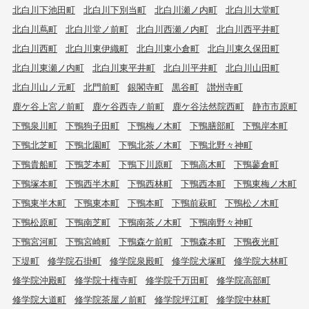
北白川下池田町
北白川下別当町
北白川瀬ノ内町
北白川大堂町
北白川蔦町
北白川堂ノ前町
北白川西瀬ノ内町
北白川西平井町
北白川西町
北白川東伊織町
北白川東小倉町
北白川東久保田町
北白川東瀬ノ内町
北白川東平井町
北白川平井町
北白川山田町
北白川山ノ元町
北門前町
銀閣寺町
黒谷町
讃州寺町
鹿ケ谷上宮ノ前町
鹿ケ谷西寺ノ前町
鹿ケ谷法然院西町
静市市原町
下鴨泉川町
下鴨狗子田町
下鴨梅ノ木町
下鴨膳部町
下鴨岸本町
下鴨北芝町
下鴨北園町
下鴨北茶ノ木町
下鴨北野々神町
下鴨貴船町
下鴨芝本町
下鴨下川原町
下鴨高木町
下鴨蓼倉町
下鴨塚本町
下鴨西半木町
下鴨西林町
下鴨西本町
下鴨東梅ノ木町
下鴨東半木町
下鴨東本町
下鴨本町
下鴨前萩町
下鴨松ノ木町
下鴨松原町
下鴨南芝町
下鴨南茶ノ木町
下鴨南野々神町
下鴨宮河町
下鴨宮崎町
下鴨森ケ前町
下鴨森本町
下鴨夜光町
下堤町
修学院石掛町
修学院泉殿町
修学院犬塚町
修学院大林町
修学院沖殿町
修学院十権寺町
修学院千万田町
修学院高部町
修学院大道町
修学院茶屋ノ前町
修学院坪江町
修学院中林町