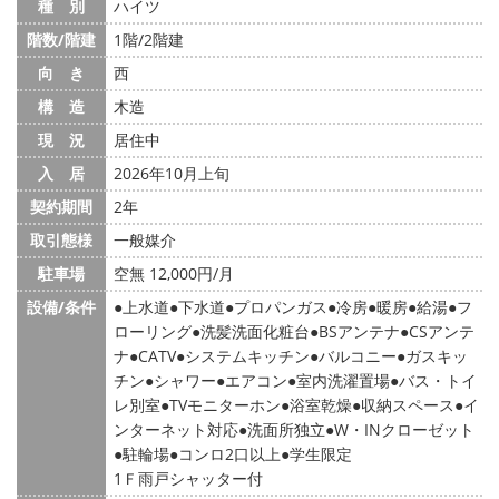
種 別
ハイツ
階数/階建
1階/2階建
向 き
西
構 造
木造
現 況
居住中
入 居
2026年10月上旬
契約期間
2年
取引態様
一般媒介
駐車場
空無 12,000円/月
設備/条件
上水道
下水道
プロパンガス
冷房
暖房
給湯
フ
ローリング
洗髪洗面化粧台
BSアンテナ
CSアンテ
ナ
CATV
システムキッチン
バルコニー
ガスキッ
チン
シャワー
エアコン
室内洗濯置場
バス・トイ
レ別室
TVモニターホン
浴室乾燥
収納スペース
イ
ンターネット対応
洗面所独立
W・INクローゼット
駐輪場
コンロ2口以上
学生限定
1Ｆ雨戸シャッター付