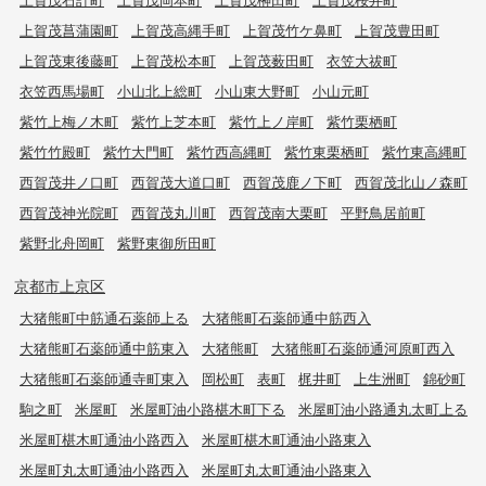
上賀茂菖蒲園町
上賀茂高縄手町
上賀茂竹ケ鼻町
上賀茂豊田町
上賀茂東後藤町
上賀茂松本町
上賀茂薮田町
衣笠大祓町
衣笠西馬場町
小山北上総町
小山東大野町
小山元町
紫竹上梅ノ木町
紫竹上芝本町
紫竹上ノ岸町
紫竹栗栖町
紫竹竹殿町
紫竹大門町
紫竹西高縄町
紫竹東栗栖町
紫竹東高縄町
西賀茂井ノ口町
西賀茂大道口町
西賀茂鹿ノ下町
西賀茂北山ノ森町
西賀茂神光院町
西賀茂丸川町
西賀茂南大栗町
平野鳥居前町
紫野北舟岡町
紫野東御所田町
京都市上京区
大猪熊町中筋通石薬師上る
大猪熊町石薬師通中筋西入
大猪熊町石薬師通中筋東入
大猪熊町
大猪熊町石薬師通河原町西入
大猪熊町石薬師通寺町東入
岡松町
表町
梶井町
上生洲町
錦砂町
駒之町
米屋町
米屋町油小路椹木町下る
米屋町油小路通丸太町上る
米屋町椹木町通油小路西入
米屋町椹木町通油小路東入
米屋町丸太町通油小路西入
米屋町丸太町通油小路東入