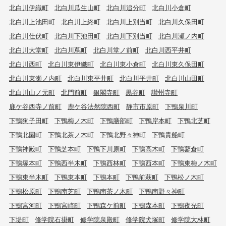
北白川伊織町
北白川瓜生山町
北白川追分町
北白川小倉町
北白川上池田町
北白川上終町
北白川上別当町
北白川久保田町
北白川仕伏町
北白川下池田町
北白川下別当町
北白川瀬ノ内町
北白川大堂町
北白川蔦町
北白川堂ノ前町
北白川西平井町
北白川西町
北白川東伊織町
北白川東小倉町
北白川東久保田町
北白川東瀬ノ内町
北白川東平井町
北白川平井町
北白川山田町
北白川山ノ元町
北門前町
銀閣寺町
黒谷町
讃州寺町
鹿ケ谷西寺ノ前町
鹿ケ谷法然院西町
静市市原町
下鴨泉川町
下鴨狗子田町
下鴨梅ノ木町
下鴨膳部町
下鴨岸本町
下鴨北芝町
下鴨北園町
下鴨北茶ノ木町
下鴨北野々神町
下鴨貴船町
下鴨神殿町
下鴨芝本町
下鴨下川原町
下鴨高木町
下鴨蓼倉町
下鴨塚本町
下鴨西半木町
下鴨西林町
下鴨西本町
下鴨東梅ノ木町
下鴨東半木町
下鴨東本町
下鴨本町
下鴨前萩町
下鴨松ノ木町
下鴨松原町
下鴨南芝町
下鴨南茶ノ木町
下鴨南野々神町
下鴨宮河町
下鴨宮崎町
下鴨森ケ前町
下鴨森本町
下鴨夜光町
下堤町
修学院石掛町
修学院泉殿町
修学院犬塚町
修学院大林町