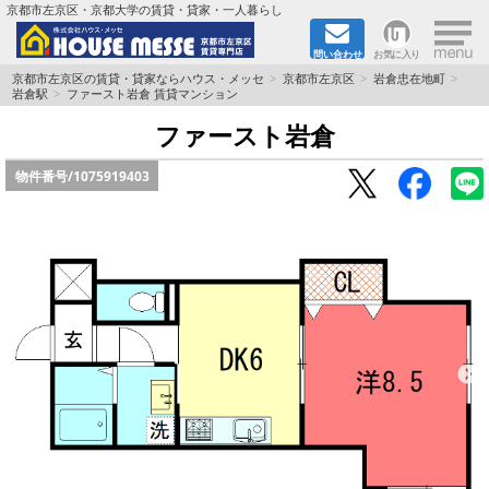
×
京都市左京区・京都大学の賃貸・貸家・一人暮らし
問い合わせ
お気に入り
TOPページ
京都市左京区の賃貸・貸家ならハウス・メッセ
京都市左京区
岩倉忠在地町
岩倉駅
ファースト岩倉 賃貸マンション
地図から検索
ファースト岩倉
物件番号/
1075919403
地域から検索
京都大学＆京都芸術大学生さんに
書類DL & 入居者さまへ
家族で住むならマンション？賃家？
一人暮らしの物件特集
ペット相談OKの賃貸！