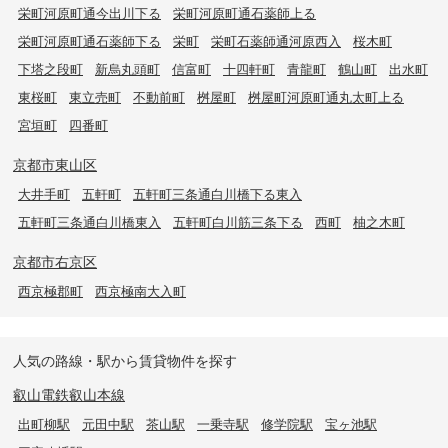
栄町河原町通今出川下る
栄町河原町通石薬師上る
栄町河原町通石薬師下る
栄町
栄町石薬師通河原西入
桜木町
下塔之段町
新烏丸頭町
信富町
十四軒町
青龍町
鶴山町
出水町
東桜町
東立売町
不動前町
桝屋町
桝屋町河原町通丸太町上る
宮垣町
四番町
京都市東山区
大井手町
五軒町
五軒町三条通白川橋下る東入
五軒町三条通白川橋東入
五軒町白川筋三条下る
西町
柚之木町
京都市右京区
西京極郡町
西京極南大入町
人気の路線・駅から賃貸物件を探す
叡山電鉄叡山本線
出町柳駅
元田中駅
茶山駅
一乗寺駅
修学院駅
宝ヶ池駅