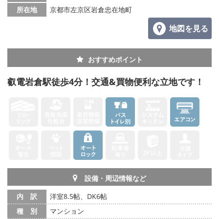
所在地
京都市左京区岩倉忠在地町
地図を見る
おすすめポイント
叡電岩倉駅徒歩4分！交通&買物便利な立地です！
設備・周辺情報など
内 訳
洋室8.5帖、DK6帖
種 別
マンション