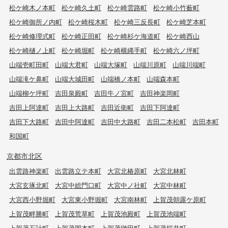
松ケ崎木ノ本町
松ケ崎久土町
松ケ崎雲路町
松ケ崎小竹薮町
松ケ崎御所ノ内町
松ケ崎桜木町
松ケ崎三反長町
松ケ崎芝本町
松ケ崎修理式町
松ケ崎正田町
松ケ崎杉ケ海道町
松ケ崎西山
松ケ崎樋ノ上町
松ケ崎堀町
松ケ崎横縄手町
松ケ崎六ノ坪町
山端壱町田町
山端大君町
山端大塚町
山端川原町
山端川端町
山端滝ケ鼻町
山端大城田町
山端橋ノ本町
山端森本町
山端柳ケ坪町
吉田泉殿町
吉田牛ノ宮町
吉田神楽岡町
吉田上阿達町
吉田上大路町
吉田近衛町
吉田下阿達町
吉田下大路町
吉田中阿達町
吉田中大路町
吉田二本松町
吉田本町
和国町
京都市北区
出雲路神楽町
出雲路立テ本町
大宮北椿原町
大宮北林町
大宮玄琢北町
大宮中総門口町
大宮中ノ社町
大宮中林町
大宮西小野堀町
大宮東小野堀町
大宮南林町
上賀茂朝露ケ原町
上賀茂畔勝町
上賀茂荒草町
上賀茂池殿町
上賀茂池端町
上賀茂石計町
上賀茂岡本町
上賀茂榊田町
上賀茂桜井町