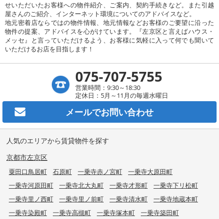
せいただいたお客様への物件紹介、ご案内、契約手続きなど。また引越
屋さんのご紹介、インターネット環境についてのアドバイスなど。
地元密着店ならではの物件情報、地元情報などお客様のご要望に沿った
物件の提案、アドバイスを心がけています。『左京区と言えばハウス・
メッセ』と言っていただけるよう、お客様に気軽に入って何でも聞いて
いただけるお店を目指します！
075-707-5755
営業時間：9:30～18:30
定休日：5月～11月の毎週水曜日
メールで
お問い合わせ
人気のエリアから賃貸物件を探す
京都市左京区
粟田口鳥居町
石原町
一乗寺赤ノ宮町
一乗寺大原田町
一乗寺河原田町
一乗寺北大丸町
一乗寺才形町
一乗寺下リ松町
一乗寺里ノ西町
一乗寺里ノ前町
一乗寺清水町
一乗寺地蔵本町
一乗寺染殿町
一乗寺高槻町
一乗寺塚本町
一乗寺築田町