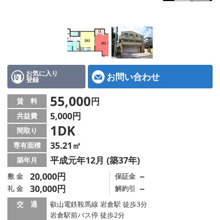
特選物件
ハウスメーカー施工特集！
路線·駅から探す
IT重説について
お気に入り
お問い合わせ
登録
スタッフ紹介
55,000
円
賃 料
5,000円
共益費
賃貸管理の北白川店
1DK
間取り
店舗情報·アクセス
35.21㎡
専有面積
平成元年12月 (築37年)
築年月
会社概要
20,000円
－
敷 金
保証金
30,000円
－
礼 金
解約引
メールでお問い合わせ
交 通
叡山電鉄鞍馬線 岩倉駅 徒歩3分
岩倉駅前バス停 徒歩2分