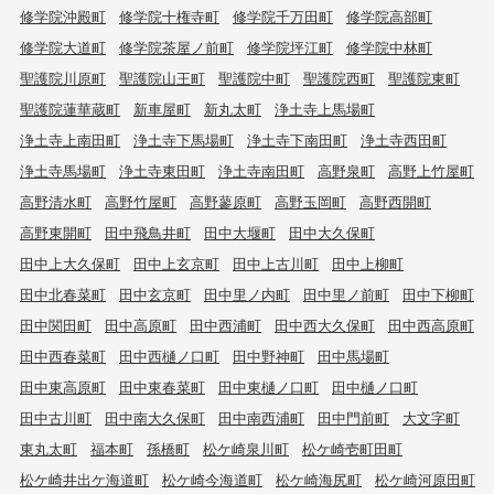
修学院沖殿町
修学院十権寺町
修学院千万田町
修学院高部町
修学院大道町
修学院茶屋ノ前町
修学院坪江町
修学院中林町
聖護院川原町
聖護院山王町
聖護院中町
聖護院西町
聖護院東町
聖護院蓮華蔵町
新車屋町
新丸太町
浄土寺上馬場町
浄土寺上南田町
浄土寺下馬場町
浄土寺下南田町
浄土寺西田町
浄土寺馬場町
浄土寺東田町
浄土寺南田町
高野泉町
高野上竹屋町
高野清水町
高野竹屋町
高野蓼原町
高野玉岡町
高野西開町
高野東開町
田中飛鳥井町
田中大堰町
田中大久保町
田中上大久保町
田中上玄京町
田中上古川町
田中上柳町
田中北春菜町
田中玄京町
田中里ノ内町
田中里ノ前町
田中下柳町
田中関田町
田中高原町
田中西浦町
田中西大久保町
田中西高原町
田中西春菜町
田中西樋ノ口町
田中野神町
田中馬場町
田中東高原町
田中東春菜町
田中東樋ノ口町
田中樋ノ口町
田中古川町
田中南大久保町
田中南西浦町
田中門前町
大文字町
東丸太町
福本町
孫橋町
松ケ崎泉川町
松ケ崎壱町田町
松ケ崎井出ケ海道町
松ケ崎今海道町
松ケ崎海尻町
松ケ崎河原田町