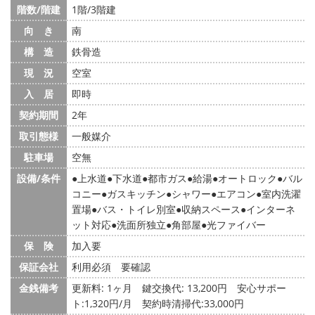
階数/階建
1階/3階建
向 き
南
構 造
鉄骨造
現 況
空室
入 居
即時
契約期間
2年
取引態様
一般媒介
駐車場
空無
設備/条件
上水道
下水道
都市ガス
給湯
オートロック
バル
コニー
ガスキッチン
シャワー
エアコン
室内洗濯
置場
バス・トイレ別室
収納スペース
インターネ
ット対応
洗面所独立
角部屋
光ファイバー
保 険
加入要
保証会社
利用必須 要確認
金銭備考
更新料: 1ヶ月
鍵交換代: 13,200円
安心サポー
ト:1,320円/月 契約時清掃代:33,000円