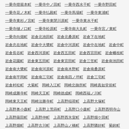
一乗寺燈籠本町
一乗寺中ノ田町
一乗寺西水干町
一乗寺野田町
一乗寺花ノ木町
一乗寺払殿町
一乗寺馬場町
一乗寺東浦町
一乗寺東杉ノ宮町
一乗寺東閉川原町
一乗寺東水干町
一乗寺樋ノ口町
一乗寺松原町
一乗寺南大丸町
一乗寺宮ノ東町
一乗寺向畑町
岩倉北池田町
岩倉北桑原町
岩倉下在地町
岩倉忠在地町
岩倉中大鷺町
岩倉中河原町
岩倉中在地町
岩倉中町
岩倉長谷町
岩倉西河原町
岩倉西五田町
岩倉西宮田町
岩倉幡枝町
岩倉花園町
岩倉東五田町
岩倉東宮田町
岩倉三笠町
岩倉南池田町
岩倉南大鷺町
岩倉南河原町
岩倉南木野町
岩倉南桑原町
岩倉南平岡町
岩倉南三宅町
岩倉南四ノ坪町
岩倉三宅町
岩倉村松町
大菊町
岡崎入江町
岡崎北御所町
岡崎真如堂前町
岡崎成勝寺町
岡崎天王町
岡崎徳成町
岡崎西福ノ川町
岡崎東天王町
岡崎法勝寺町
上高野稲荷町
上高野大塚町
上高野奥小森町
上高野上荒蒔町
上高野口小森町
上高野西明寺山
上高野薩田町
上高野仲町
上高野西氷室町
上高野畑ケ田町
上高野畑町
上高野古川町
上高野山ノ橋町
上高野隣好町
菊鉾町