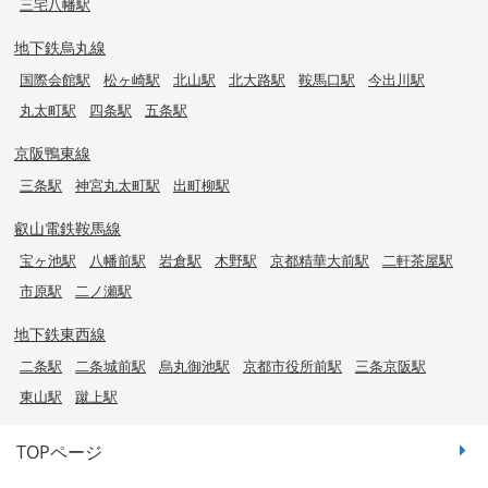
三宅八幡駅
地下鉄烏丸線
国際会館駅
松ヶ崎駅
北山駅
北大路駅
鞍馬口駅
今出川駅
丸太町駅
四条駅
五条駅
京阪鴨東線
三条駅
神宮丸太町駅
出町柳駅
叡山電鉄鞍馬線
宝ヶ池駅
八幡前駅
岩倉駅
木野駅
京都精華大前駅
二軒茶屋駅
市原駅
二ノ瀬駅
地下鉄東西線
二条駅
二条城前駅
烏丸御池駅
京都市役所前駅
三条京阪駅
東山駅
蹴上駅
TOPページ