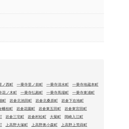
里ノ西町
一乗寺里ノ前町
一乗寺清水町
一乗寺地蔵本町
寺花ノ木町
一乗寺払殿町
一乗寺馬場町
一乗寺東浦町
畑町
岩倉北池田町
岩倉北桑原町
岩倉下在地町
倉幡枝町
岩倉花園町
岩倉東五田町
岩倉東宮田町
町
岩倉三宅町
岩倉村松町
大菊町
岡崎入江町
町
上高野大塚町
上高野奥小森町
上高野上荒蒔町