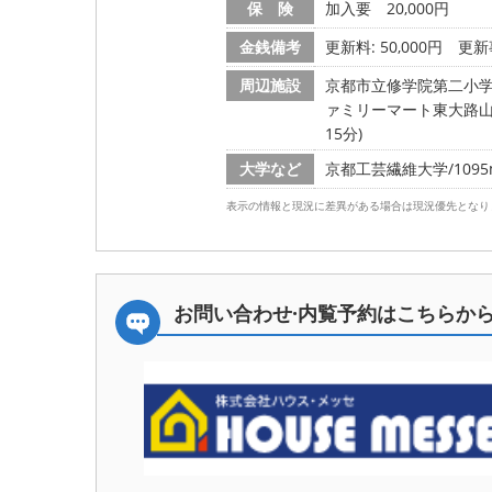
保 険
加入要 20,000円
金銭備考
更新料: 50,000円
更新事
周辺施設
京都市立修学院第二小学校/
ァミリーマート東大路山端店
15分)
大学など
京都工芸繊維大学/1095m
表示の情報と現況に差異がある場合は現況優先となり
お問い合わせ·内覧予約は
こちらか