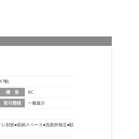
K7帖
構 造
RC
取引態様
一般媒介
イレ別室
収納スペース
洗面所独立
駐