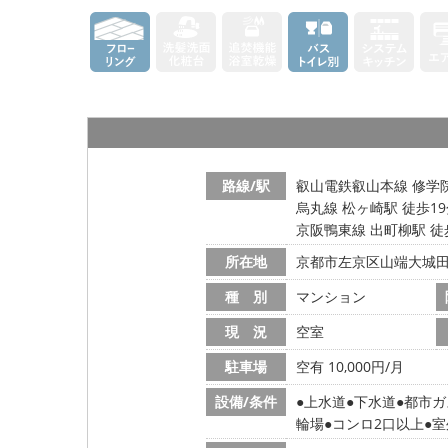
路線/駅
叡山電鉄叡山本線 修学院
烏丸線 松ヶ崎駅 徒歩1
京阪鴨東線 出町柳駅 徒
所在地
京都市左京区山端大城
種 別
マンション
現 況
空室
駐車場
空有 10,000円/月
設備/条件
上水道
下水道
都市ガ
輪場
コンロ2口以上
室