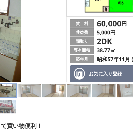
60,000
円
賃 料
5,000円
共益費
2DK
間取り
38.77㎡
専有面積
昭和57年11月 
築年月
お気に入り
登録
くて買い物便利！