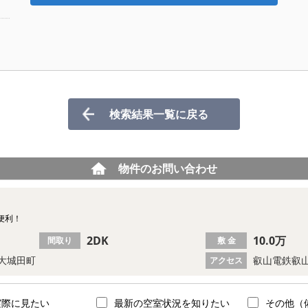
検索結果一覧に戻る
物件のお問い合わせ
便利！
2DK
10.0万
間取り
敷 金
大城田町
叡山電鉄叡山
アクセス
実際に見たい
最新の空室状況を知りたい
その他（