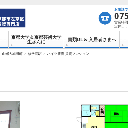
お電話
07
営業時間：
定休日：
京都大学＆京都芸術大学
書類DL & 入居者さまへ
生さんに
山端大城田町
修学院駅
ハイツ新喜 賃貸マンション