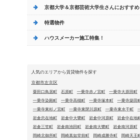
京都大学＆京都芸術大学生さんにおすすめ
特選物件
ハウスメーカー施工特集！
人気のエリアから賃貸物件を探す
京都市左京区
粟田口鳥居町
石原町
一乗寺赤ノ宮町
一乗寺大原田町
一乗寺染殿町
一乗寺高槻町
一乗寺塚本町
一乗寺築田
一乗寺東杉ノ宮町
一乗寺東閉川原町
一乗寺東水干町
岩倉忠在地町
岩倉中大鷺町
岩倉中河原町
岩倉中在地
岩倉三笠町
岩倉南池田町
岩倉南大鷺町
岩倉南河原町
岡崎北御所町
岡崎真如堂前町
岡崎成勝寺町
岡崎天王