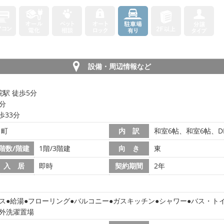
設備・周辺情報など
駅 徒歩5分
9分
歩33分
田町
内 訳
和室6帖、和室6帖、D
階数/階建
1階/3階建
向 き
東
入 居
即時
契約期間
2年
ス
給湯
フローリング
バルコニー
ガスキッチン
シャワー
バス・ト
外洗濯置場