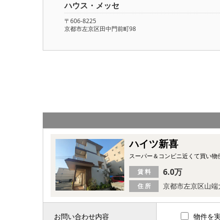
ハウス・メッセ
〒606-8225
京都市左京区田中門前町98
ハイツ新喜
スーパー＆コンビニ近くて買い物
6.0万
賃 料
京都市左京区山端
住 所
お問い合わせ内容
物件を