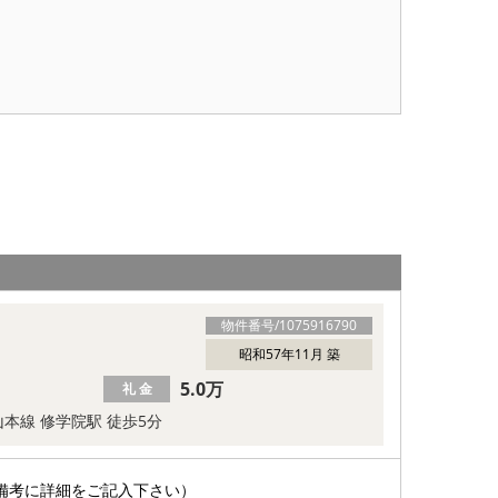
物件番号/
1075916790
昭和57年11月 築
5.0万
礼 金
本線 修学院駅 徒歩5分
備考に詳細をご記入下さい）