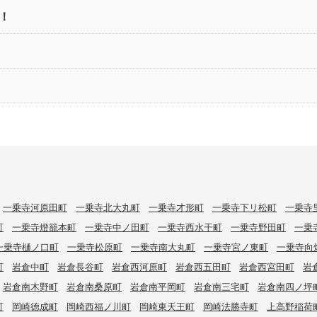
！
一乗寺河原田町
一乗寺北大丸町
一乗寺才形町
一乗寺下リ松町
一乗寺
町
一乗寺燈籠本町
一乗寺中ノ田町
一乗寺西水干町
一乗寺野田町
一乗
一乗寺樋ノ口町
一乗寺松原町
一乗寺南大丸町
一乗寺宮ノ東町
一乗寺向
町
岩倉中町
岩倉長谷町
岩倉西河原町
岩倉西五田町
岩倉西宮田町
岩
岩倉南木野町
岩倉南桑原町
岩倉南平岡町
岩倉南三宅町
岩倉南四ノ坪
町
岡崎徳成町
岡崎西福ノ川町
岡崎東天王町
岡崎法勝寺町
上高野稲荷