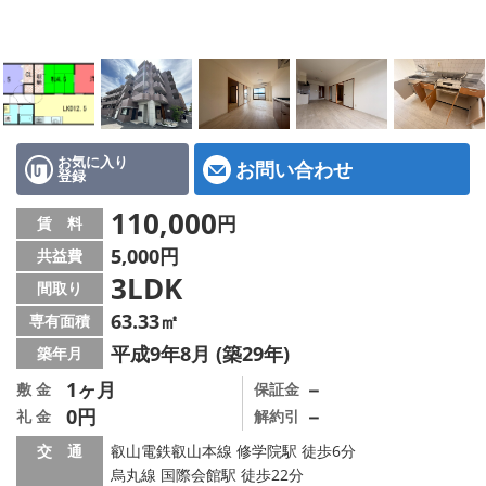
特選物件
ハウスメーカー施工特集！
路線·駅から探す
IT重説について
お気に入り
お問い合わせ
登録
スタッフ紹介
110,000
円
賃 料
5,000円
共益費
賃貸管理の北白川店
3LDK
間取り
店舗情報·アクセス
63.33㎡
専有面積
平成9年8月 (築29年)
築年月
会社概要
1ヶ月
－
敷 金
保証金
0円
－
礼 金
解約引
メールでお問い合わせ
交 通
叡山電鉄叡山本線 修学院駅 徒歩6分
烏丸線 国際会館駅 徒歩22分