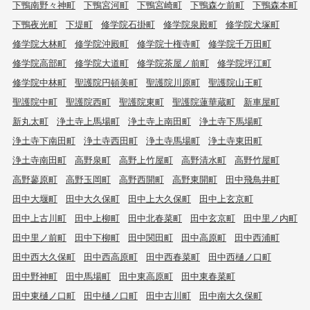
下鴨南野々神町
下鴨宮河町
下鴨宮崎町
下鴨森ケ前町
下鴨森本町
下鴨夜光町
下堤町
修学院石掛町
修学院泉殿町
修学院犬塚町
修学院大林町
修学院沖殿町
修学院十権寺町
修学院千万田町
修学院高部町
修学院大道町
修学院茶屋ノ前町
修学院坪江町
修学院中林町
聖護院円頓美町
聖護院川原町
聖護院山王町
聖護院中町
聖護院西町
聖護院東町
聖護院蓮華蔵町
新車屋町
新丸太町
浄土寺上馬場町
浄土寺上南田町
浄土寺下馬場町
浄土寺下南田町
浄土寺西田町
浄土寺馬場町
浄土寺東田町
浄土寺南田町
高野泉町
高野上竹屋町
高野清水町
高野竹屋町
高野蓼原町
高野玉岡町
高野西開町
高野東開町
田中飛鳥井町
田中大堰町
田中大久保町
田中上大久保町
田中上玄京町
田中上古川町
田中上柳町
田中北春菜町
田中玄京町
田中里ノ内町
田中里ノ前町
田中下柳町
田中関田町
田中高原町
田中西浦町
田中西大久保町
田中西高原町
田中西春菜町
田中西樋ノ口町
田中野神町
田中馬場町
田中東高原町
田中東春菜町
田中東樋ノ口町
田中樋ノ口町
田中古川町
田中南大久保町