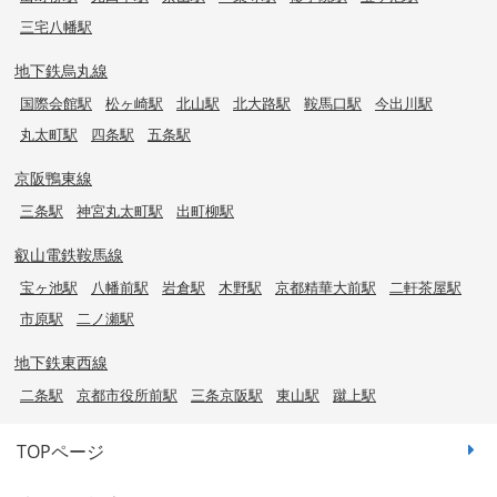
三宅八幡駅
地下鉄烏丸線
国際会館駅
松ヶ崎駅
北山駅
北大路駅
鞍馬口駅
今出川駅
丸太町駅
四条駅
五条駅
京阪鴨東線
三条駅
神宮丸太町駅
出町柳駅
叡山電鉄鞍馬線
宝ヶ池駅
八幡前駅
岩倉駅
木野駅
京都精華大前駅
二軒茶屋駅
市原駅
二ノ瀬駅
地下鉄東西線
二条駅
京都市役所前駅
三条京阪駅
東山駅
蹴上駅
TOPページ