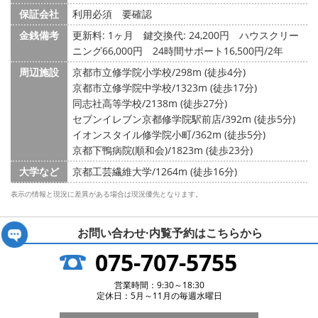
保証会社
利用必須 要確認
金銭備考
更新料: 1ヶ月
鍵交換代: 24,200円
ハウスクリー
ニング66,000円 24時間サポート16,500円/2年
周辺施設
京都市立修学院小学校/298m (徒歩4分)
京都市立修学院中学校/1323m (徒歩17分)
同志社高等学校/2138m (徒歩27分)
セブンイレブン京都修学院駅前店/392m (徒歩5分)
イオンスタイル修学院小町/362m (徒歩5分)
京都下鴨病院(順和会)/1823m (徒歩23分)
大学など
京都工芸繊維大学/1264m (徒歩16分)
表示の情報と現況に差異がある場合は現況優先となります。
お問い合わせ·内覧予約は
こちらから
075-707-5755
営業時間：9:30～18:30
定休日：5月～11月の毎週水曜日