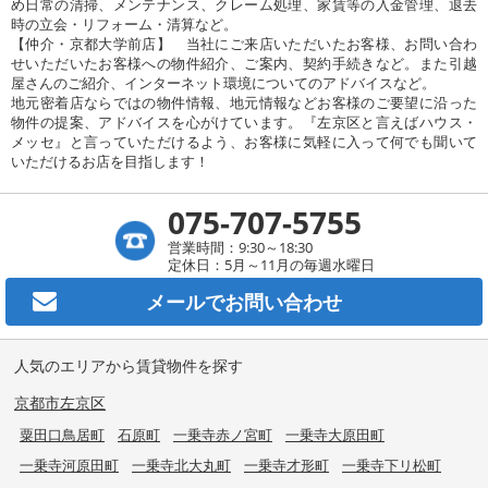
め日常の清掃、メンテナンス、クレーム処理、家賃等の入金管理、退去
時の立会・リフォーム・清算など。
【仲介・京都大学前店】 当社にご来店いただいたお客様、お問い合わ
せいただいたお客様への物件紹介、ご案内、契約手続きなど。また引越
屋さんのご紹介、インターネット環境についてのアドバイスなど。
地元密着店ならではの物件情報、地元情報などお客様のご要望に沿った
物件の提案、アドバイスを心がけています。『左京区と言えばハウス・
メッセ』と言っていただけるよう、お客様に気軽に入って何でも聞いて
いただけるお店を目指します！
075-707-5755
営業時間：9:30～18:30
定休日：5月～11月の毎週水曜日
メールで
お問い合わせ
人気のエリアから賃貸物件を探す
京都市左京区
粟田口鳥居町
石原町
一乗寺赤ノ宮町
一乗寺大原田町
一乗寺河原田町
一乗寺北大丸町
一乗寺才形町
一乗寺下リ松町