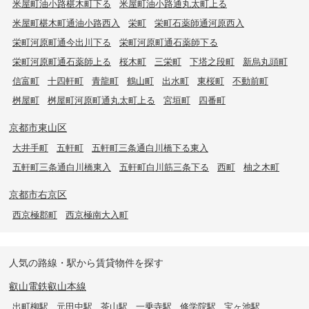
米屋町油小路椹木町下る
米屋町油小路通丸太町上る
米屋町椹木町通油小路西入
栄町
栄町石薬師通河原西入
栄町河原町通今出川下る
栄町河原町通石薬師下る
栄町河原町通石薬師上る
桜木町
三栄町
下塔之段町
新烏丸頭町
信富町
十四軒町
青龍町
鶴山町
出水町
東桜町
不動前町
桝屋町
桝屋町河原町通丸太町上る
宮垣町
四番町
京都市東山区
大井手町
五軒町
五軒町三条通白川橋下る東入
五軒町三条通白川橋東入
五軒町白川筋三条下る
西町
柚之木町
京都市右京区
西京極郡町
西京極南大入町
人気の路線・駅から賃貸物件を探す
叡山電鉄叡山本線
出町柳駅
元田中駅
茶山駅
一乗寺駅
修学院駅
宝ヶ池駅