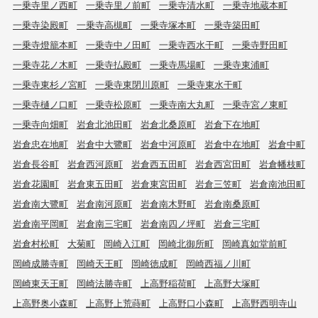
一乗寺里ノ西町
一乗寺里ノ前町
一乗寺清水町
一乗寺地蔵本町
一乗寺染殿町
一乗寺高槻町
一乗寺塚本町
一乗寺築田町
一乗寺燈籠本町
一乗寺中ノ田町
一乗寺西水干町
一乗寺野田町
一乗寺花ノ木町
一乗寺払殿町
一乗寺馬場町
一乗寺東浦町
一乗寺東杉ノ宮町
一乗寺東閉川原町
一乗寺東水干町
一乗寺樋ノ口町
一乗寺松原町
一乗寺南大丸町
一乗寺宮ノ東町
一乗寺向畑町
岩倉北池田町
岩倉北桑原町
岩倉下在地町
岩倉忠在地町
岩倉中大鷺町
岩倉中河原町
岩倉中在地町
岩倉中町
岩倉長谷町
岩倉西河原町
岩倉西五田町
岩倉西宮田町
岩倉幡枝町
岩倉花園町
岩倉東五田町
岩倉東宮田町
岩倉三笠町
岩倉南池田町
岩倉南大鷺町
岩倉南河原町
岩倉南木野町
岩倉南桑原町
岩倉南平岡町
岩倉南三宅町
岩倉南四ノ坪町
岩倉三宅町
岩倉村松町
大菊町
岡崎入江町
岡崎北御所町
岡崎真如堂前町
岡崎成勝寺町
岡崎天王町
岡崎徳成町
岡崎西福ノ川町
岡崎東天王町
岡崎法勝寺町
上高野稲荷町
上高野大塚町
上高野奥小森町
上高野上荒蒔町
上高野口小森町
上高野西明寺山