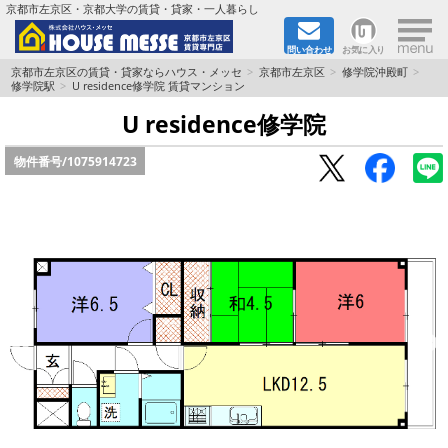
×
京都市左京区・京都大学の賃貸・貸家・一人暮らし
問い合わせ
お気に入り
TOPページ
京都市左京区の賃貸・貸家ならハウス・メッセ
京都市左京区
修学院沖殿町
修学院駅
U residence修学院 賃貸マンション
地図から検索
U residence修学院
物件番号/
1075914723
地域から検索
京都大学＆京都芸術大学生さんに
書類DL & 入居者さまへ
家族で住むならマンション？賃家？
一人暮らしの物件特集
ペット相談OKの賃貸！