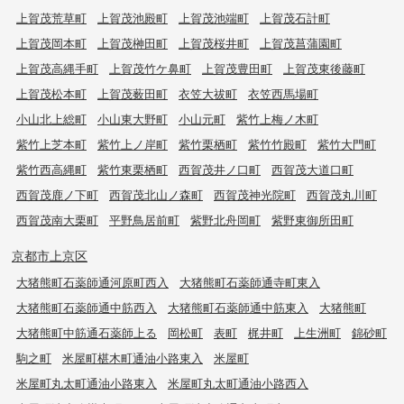
上賀茂荒草町
上賀茂池殿町
上賀茂池端町
上賀茂石計町
上賀茂岡本町
上賀茂榊田町
上賀茂桜井町
上賀茂菖蒲園町
上賀茂高縄手町
上賀茂竹ケ鼻町
上賀茂豊田町
上賀茂東後藤町
上賀茂松本町
上賀茂薮田町
衣笠大祓町
衣笠西馬場町
小山北上総町
小山東大野町
小山元町
紫竹上梅ノ木町
紫竹上芝本町
紫竹上ノ岸町
紫竹栗栖町
紫竹竹殿町
紫竹大門町
紫竹西高縄町
紫竹東栗栖町
西賀茂井ノ口町
西賀茂大道口町
西賀茂鹿ノ下町
西賀茂北山ノ森町
西賀茂神光院町
西賀茂丸川町
西賀茂南大栗町
平野鳥居前町
紫野北舟岡町
紫野東御所田町
京都市上京区
大猪熊町石薬師通河原町西入
大猪熊町石薬師通寺町東入
大猪熊町石薬師通中筋西入
大猪熊町石薬師通中筋東入
大猪熊町
大猪熊町中筋通石薬師上る
岡松町
表町
梶井町
上生洲町
錦砂町
駒之町
米屋町椹木町通油小路東入
米屋町
米屋町丸太町通油小路東入
米屋町丸太町通油小路西入