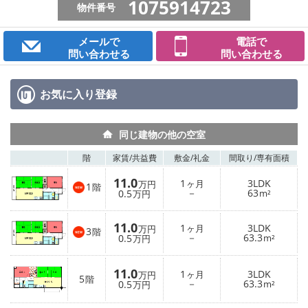
1075914723
物件番号
メールで
電話で
問い合わせる
問い合わせる
お気に入り
登録
同じ建物の他の空室
階
家賃/
共益費
敷金/
礼金
間取り/
専有面積
11.0
1
3LDK
ヶ月
万円
1
階
－
63
0.5
m²
万円
11.0
1
3LDK
ヶ月
万円
3
階
－
63.3
0.5
m²
万円
11.0
1
3LDK
ヶ月
万円
5
階
－
63.3
0.5
m²
万円