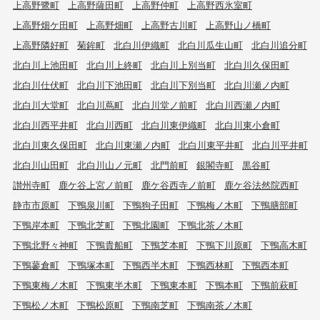
上高野鷺町
上高野薩田町
上高野仲町
上高野西氷室町
上高野畑ケ田町
上高野畑町
上高野古川町
上高野山ノ橋町
上高野隣好町
菊鉾町
北白川伊織町
北白川瓜生山町
北白川追分町
北白川上池田町
北白川上終町
北白川上別当町
北白川久保田町
北白川仕伏町
北白川下池田町
北白川下別当町
北白川瀬ノ内町
北白川大堂町
北白川蔦町
北白川堂ノ前町
北白川西瀬ノ内町
北白川西平井町
北白川西町
北白川東伊織町
北白川東小倉町
北白川東久保田町
北白川東瀬ノ内町
北白川東平井町
北白川平井町
北白川山田町
北白川山ノ元町
北門前町
銀閣寺町
黒谷町
讃州寺町
鹿ケ谷上宮ノ前町
鹿ケ谷西寺ノ前町
鹿ケ谷法然院西町
静市市原町
下鴨泉川町
下鴨狗子田町
下鴨梅ノ木町
下鴨膳部町
下鴨岸本町
下鴨北芝町
下鴨北園町
下鴨北茶ノ木町
下鴨北野々神町
下鴨貴船町
下鴨芝本町
下鴨下川原町
下鴨高木町
下鴨蓼倉町
下鴨塚本町
下鴨西半木町
下鴨西林町
下鴨西本町
下鴨東梅ノ木町
下鴨東半木町
下鴨東本町
下鴨本町
下鴨前萩町
下鴨松ノ木町
下鴨松原町
下鴨南芝町
下鴨南茶ノ木町