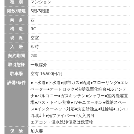
種 別
マンション
階数/階建
5階/5階建
向 き
西
構 造
RC
現 況
空室
入 居
即時
契約期間
2年
取引態様
一般媒介
駐車場
空有 16,500円/月
設備/条件
上水道
下水道
都市ガス
給湯
フローリング
エレ
ベーター
オートロック
洗髪洗面化粧台
BSアンテ
ナ
バルコニー
ガスキッチン
シャワー
室内洗濯置
場
バス・トイレ別室
TVモニターホン
収納スペー
ス
インターネット対応
洗面所独立
駐輪場
コンロ
2口以上
光ファイバー
2人入居可
エアコン・温水洗浄便座は残置物
保 険
加入要