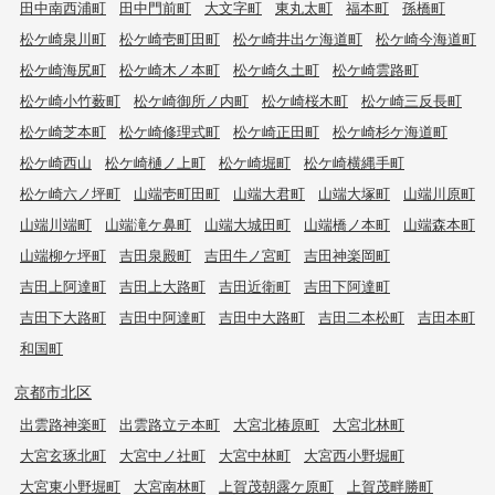
田中南西浦町
田中門前町
大文字町
東丸太町
福本町
孫橋町
松ケ崎泉川町
松ケ崎壱町田町
松ケ崎井出ケ海道町
松ケ崎今海道町
松ケ崎海尻町
松ケ崎木ノ本町
松ケ崎久土町
松ケ崎雲路町
松ケ崎小竹薮町
松ケ崎御所ノ内町
松ケ崎桜木町
松ケ崎三反長町
松ケ崎芝本町
松ケ崎修理式町
松ケ崎正田町
松ケ崎杉ケ海道町
松ケ崎西山
松ケ崎樋ノ上町
松ケ崎堀町
松ケ崎横縄手町
松ケ崎六ノ坪町
山端壱町田町
山端大君町
山端大塚町
山端川原町
山端川端町
山端滝ケ鼻町
山端大城田町
山端橋ノ本町
山端森本町
山端柳ケ坪町
吉田泉殿町
吉田牛ノ宮町
吉田神楽岡町
吉田上阿達町
吉田上大路町
吉田近衛町
吉田下阿達町
吉田下大路町
吉田中阿達町
吉田中大路町
吉田二本松町
吉田本町
和国町
京都市北区
出雲路神楽町
出雲路立テ本町
大宮北椿原町
大宮北林町
大宮玄琢北町
大宮中ノ社町
大宮中林町
大宮西小野堀町
大宮東小野堀町
大宮南林町
上賀茂朝露ケ原町
上賀茂畔勝町