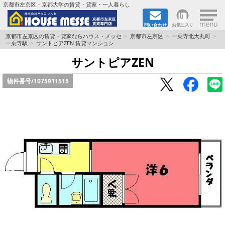
×
京都市左京区・京都大学の賃貸・貸家・一人暮らし
問い合わせ
お気に入り
TOPページ
京都市左京区の賃貸・貸家ならハウス・メッセ
京都市左京区
一乗寺北大丸町
一乗寺駅
サントピアZEN 賃貸マンション
地図から検索
サントピアZEN
物件番号/
1075911515
地域から検索
京都大学＆京都芸術大学生さんに
書類DL & 入居者さまへ
家族で住むならマンション？賃家？
一人暮らしの物件特集
ペット相談OKの賃貸！