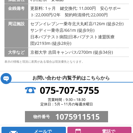
金銭備考
更新料: 1ヶ月
鍵交換代: 11,000円
安心サポー
ト:22,000円/2年 契約時清掃代:22,000円
周辺施設
セブンイレブン一乗寺北大丸町店/126m (徒歩2分)
サンディ一乗寺店/661m (徒歩9分)
日本バプテスト病院(日本バプテスト連盟医療
団)/2193m (徒歩28分)
大学など
京都大学 吉田キャンパス/2700m (徒歩34分)
表示の情報と現況に差異がある場合は現況優先となります。
お問い合わせ·内覧予約は
こちらから
075-707-5755
営業時間：9:30～18:30
定休日：5月～11月の毎週水曜日
1075911515
物件番号
メールで
電話で