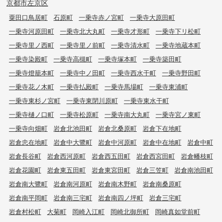
京都市左京区
粟田口鳥居町
石原町
一乗寺赤ノ宮町
一乗寺大原田町
一乗寺河原田町
一乗寺北大丸町
一乗寺才形町
一乗寺下リ松町
一乗寺里ノ西町
一乗寺里ノ前町
一乗寺清水町
一乗寺地蔵本町
一乗寺染殿町
一乗寺高槻町
一乗寺塚本町
一乗寺築田町
一乗寺燈籠本町
一乗寺中ノ田町
一乗寺西水干町
一乗寺野田町
一乗寺花ノ木町
一乗寺払殿町
一乗寺馬場町
一乗寺東浦町
一乗寺東杉ノ宮町
一乗寺東閉川原町
一乗寺東水干町
一乗寺樋ノ口町
一乗寺松原町
一乗寺南大丸町
一乗寺宮ノ東町
一乗寺向畑町
岩倉北池田町
岩倉北桑原町
岩倉下在地町
岩倉忠在地町
岩倉中大鷺町
岩倉中河原町
岩倉中在地町
岩倉中町
岩倉長谷町
岩倉西河原町
岩倉西五田町
岩倉西宮田町
岩倉幡枝町
岩倉花園町
岩倉東五田町
岩倉東宮田町
岩倉三笠町
岩倉南池田町
岩倉南大鷺町
岩倉南河原町
岩倉南木野町
岩倉南桑原町
岩倉南平岡町
岩倉南三宅町
岩倉南四ノ坪町
岩倉三宅町
岩倉村松町
大菊町
岡崎入江町
岡崎北御所町
岡崎真如堂前町