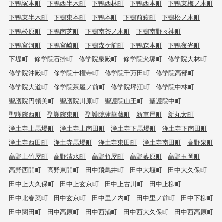
下鴨塚本町
下鴨西半木町
下鴨西林町
下鴨西本町
下鴨東梅ノ木町
下鴨東半木町
下鴨東本町
下鴨本町
下鴨前萩町
下鴨松ノ木町
下鴨松原町
下鴨南芝町
下鴨南茶ノ木町
下鴨南野々神町
下鴨宮河町
下鴨宮崎町
下鴨森ケ前町
下鴨森本町
下鴨夜光町
下堤町
修学院石掛町
修学院泉殿町
修学院犬塚町
修学院大林町
修学院沖殿町
修学院十権寺町
修学院千万田町
修学院高部町
修学院大道町
修学院茶屋ノ前町
修学院坪江町
修学院中林町
聖護院円頓美町
聖護院川原町
聖護院山王町
聖護院中町
聖護院西町
聖護院東町
聖護院蓮華蔵町
新車屋町
新丸太町
浄土寺上馬場町
浄土寺上南田町
浄土寺下馬場町
浄土寺下南田町
浄土寺西田町
浄土寺馬場町
浄土寺東田町
浄土寺南田町
高野泉町
高野上竹屋町
高野清水町
高野竹屋町
高野蓼原町
高野玉岡町
高野西開町
高野東開町
田中飛鳥井町
田中大堰町
田中大久保町
田中上大久保町
田中上玄京町
田中上古川町
田中上柳町
田中北春菜町
田中玄京町
田中里ノ内町
田中里ノ前町
田中下柳町
田中関田町
田中高原町
田中西浦町
田中西大久保町
田中西高原町