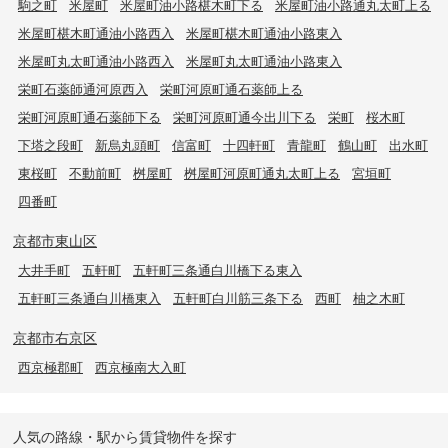
駒之町
米屋町
米屋町油小路椹木町下る
米屋町油小路通丸太町上る
米屋町椹木町通油小路西入
米屋町椹木町通油小路東入
米屋町丸太町通油小路西入
米屋町丸太町通油小路東入
栄町石薬師通河原西入
栄町河原町通石薬師上る
栄町河原町通石薬師下る
栄町河原町通今出川下る
栄町
桜木町
下塔之段町
新烏丸頭町
信富町
十四軒町
青龍町
鶴山町
出水町
東桜町
不動前町
桝屋町
桝屋町河原町通丸太町上る
宮垣町
四番町
京都市東山区
大井手町
五軒町
五軒町三条通白川橋下る東入
五軒町三条通白川橋東入
五軒町白川筋三条下る
西町
柚之木町
京都市右京区
西京極郡町
西京極南大入町
人気の路線・駅から賃貸物件を探す