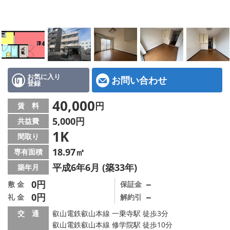
特選物件
ハウスメーカー施工特集！
路線·駅から探す
IT重説について
お気に入り
お問い合わせ
登録
スタッフ紹介
40,000
円
賃 料
5,000円
共益費
賃貸管理の北白川店
1K
間取り
店舗情報·アクセス
18.97㎡
専有面積
平成6年6月 (築33年)
築年月
会社概要
0円
－
敷 金
保証金
0円
－
礼 金
解約引
メールでお問い合わせ
交 通
叡山電鉄叡山本線 一乗寺駅 徒歩3分
叡山電鉄叡山本線 修学院駅 徒歩10分