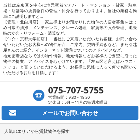
当社は左京区を中心に地元密着でアパート・マンション・貸家・駐車
場・店舗等の賃貸物件の管理・仲介を行っております。当社の業務を簡
単にご説明しますと…
【管理・北白川店】 家主様よりお預かりした物件の入居者募集をはじ
め日常の清掃、メンテナンス、クレーム処理、家賃等の入金管理、退去
時の立会・リフォーム・清算など。
【仲介・京都大学前店】 当社にご来店いただいたお客様、お問い合わ
せいただいたお客様への物件紹介、ご案内、契約手続きなど。また引越
屋さんのご紹介、インターネット環境についてのアドバイスなど。
地元密着店ならではの物件情報、地元情報などお客様のご要望に沿った
物件の提案、アドバイスを心がけています。『左京区と言えばハウス・
メッセ』と言っていただけるよう、お客様に気軽に入って何でも聞いて
いただけるお店を目指します！
075-707-5755
営業時間：9:30～18:30
定休日：5月～11月の毎週水曜日
メールで
お問い合わせ
人気のエリアから賃貸物件を探す