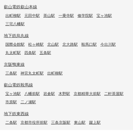
叡山電鉄叡山本線
出町柳駅
元田中駅
茶山駅
一乗寺駅
修学院駅
宝ヶ池駅
三宅八幡駅
地下鉄烏丸線
国際会館駅
松ヶ崎駅
北山駅
北大路駅
鞍馬口駅
今出川駅
丸太町駅
四条駅
五条駅
京阪鴨東線
三条駅
神宮丸太町駅
出町柳駅
叡山電鉄鞍馬線
宝ヶ池駅
八幡前駅
岩倉駅
木野駅
京都精華大前駅
二軒茶屋駅
市原駅
二ノ瀬駅
地下鉄東西線
二条駅
京都市役所前駅
三条京阪駅
東山駅
蹴上駅