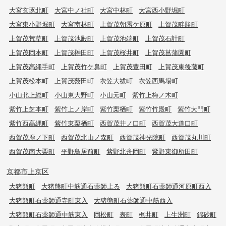
大宮玄琢北町
大宮中ノ社町
大宮中林町
大宮西小野堀町
大宮東小野堀町
大宮南林町
上賀茂朝露ケ原町
上賀茂畔勝町
上賀茂荒草町
上賀茂池殿町
上賀茂池端町
上賀茂石計町
上賀茂岡本町
上賀茂榊田町
上賀茂桜井町
上賀茂菖蒲園町
上賀茂高縄手町
上賀茂竹ケ鼻町
上賀茂豊田町
上賀茂東後藤町
上賀茂松本町
上賀茂薮田町
衣笠大祓町
衣笠西馬場町
小山北上総町
小山東大野町
小山元町
紫竹上梅ノ木町
紫竹上芝本町
紫竹上ノ岸町
紫竹栗栖町
紫竹竹殿町
紫竹大門町
紫竹西高縄町
紫竹東栗栖町
西賀茂井ノ口町
西賀茂大道口町
西賀茂鹿ノ下町
西賀茂北山ノ森町
西賀茂神光院町
西賀茂丸川町
西賀茂南大栗町
平野鳥居前町
紫野北舟岡町
紫野東御所田町
京都市上京区
大猪熊町
大猪熊町中筋通石薬師上る
大猪熊町石薬師通河原町西入
大猪熊町石薬師通寺町東入
大猪熊町石薬師通中筋西入
大猪熊町石薬師通中筋東入
岡松町
表町
梶井町
上生洲町
錦砂町