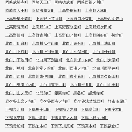
岡崎成勝寺町
岡崎天王町
岡崎徳成町
岡崎西福ノ川町
岡崎東天王町
岡崎法勝寺町
上高野稲荷町
上高野大塚町
上高野奥小森町
上高野上荒蒔町
上高野口小森町
上高野西明寺山
上高野薩田町
上高野仲町
上高野西氷室町
上高野畑ケ田町
上高野畑町
上高野古川町
上高野山ノ橋町
上高野隣好町
菊鉾町
北白川伊織町
北白川瓜生山町
北白川追分町
北白川上池田町
北白川上終町
北白川上別当町
北白川久保田町
北白川仕伏町
北白川下池田町
北白川下別当町
北白川瀬ノ内町
北白川大堂町
北白川蔦町
北白川堂ノ前町
北白川西瀬ノ内町
北白川西平井町
北白川西町
北白川東伊織町
北白川東小倉町
北白川東久保田町
北白川東瀬ノ内町
北白川東平井町
北白川平井町
北白川山田町
北白川山ノ元町
北門前町
銀閣寺町
黒谷町
讃州寺町
鹿ケ谷上宮ノ前町
鹿ケ谷西寺ノ前町
鹿ケ谷法然院西町
静市市原町
下鴨泉川町
下鴨狗子田町
下鴨梅ノ木町
下鴨膳部町
下鴨岸本町
下鴨北芝町
下鴨北園町
下鴨北茶ノ木町
下鴨北野々神町
下鴨貴船町
下鴨芝本町
下鴨下川原町
下鴨高木町
下鴨蓼倉町