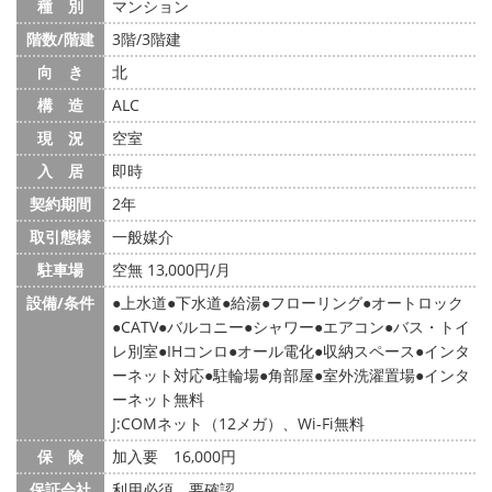
種 別
マンション
階数/階建
3階/3階建
向 き
北
構 造
ALC
現 況
空室
入 居
即時
契約期間
2年
取引態様
一般媒介
駐車場
空無 13,000円/月
設備/条件
上水道
下水道
給湯
フローリング
オートロック
CATV
バルコニー
シャワー
エアコン
バス・トイ
レ別室
IHコンロ
オール電化
収納スペース
インタ
ーネット対応
駐輪場
角部屋
室外洗濯置場
インタ
ーネット無料
J:COMネット（12メガ）、Wi-Fi無料
保 険
加入要 16,000円
保証会社
利用必須 要確認