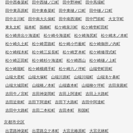
田中西春菜町
田中西樋ノ口町
田中野神町
田中馬場町
田中東高原町
田中東春菜町
田中東樋ノ口町
田中樋ノ口町
田中古川町
田中南大久保町
田中南西浦町
田中門前町
大文字町
東丸太町
福本町
孫橋町
松ケ崎泉川町
松ケ崎壱町田町
松ケ崎井出ケ海道町
松ケ崎今海道町
松ケ崎海尻町
松ケ崎木ノ本町
松ケ崎久土町
松ケ崎雲路町
松ケ崎小竹薮町
松ケ崎御所ノ内町
松ケ崎桜木町
松ケ崎三反長町
松ケ崎芝本町
松ケ崎修理式町
松ケ崎正田町
松ケ崎杉ケ海道町
松ケ崎西山
松ケ崎樋ノ上町
松ケ崎堀町
松ケ崎横縄手町
松ケ崎六ノ坪町
山端壱町田町
山端大君町
山端大塚町
山端川原町
山端川端町
山端滝ケ鼻町
山端大城田町
山端橋ノ本町
山端森本町
山端柳ケ坪町
吉田泉殿町
吉田牛ノ宮町
吉田神楽岡町
吉田上阿達町
吉田上大路町
吉田近衛町
吉田下阿達町
吉田下大路町
吉田中阿達町
吉田中大路町
吉田二本松町
吉田本町
和国町
京都市北区
出雲路神楽町
出雲路立テ本町
大宮北椿原町
大宮北林町