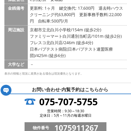
金銭備考
更新料: 1ヶ月
鍵交換代: 17,600円
退去時ハウス
クリーニング代63,800円 更新事務手数料:22,000
円 自転車:500円/月
周辺施設
京都市立北白川小学校/154m (徒歩2分)
ファミリーマート白川通別当町店/101m (徒歩2分)
フレスコ北白川店/246m (徒歩4分)
日本バプテスト病院(日本バプテスト連盟医療
団)/425m (徒歩6分)
大学など
－
表示の情報と現況に差異がある場合は現況優先となります。
お問い合わせ·内覧予約は
こちらから
075-707-5755
営業時間：9:30～18:30
定休日：5月～11月の毎週水曜日
1075911267
物件番号