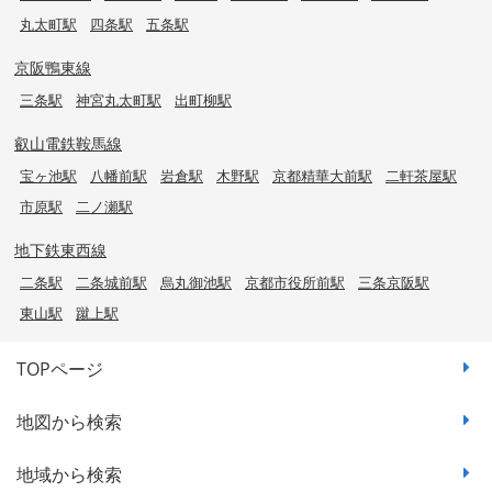
丸太町駅
四条駅
五条駅
京阪鴨東線
三条駅
神宮丸太町駅
出町柳駅
叡山電鉄鞍馬線
宝ヶ池駅
八幡前駅
岩倉駅
木野駅
京都精華大前駅
二軒茶屋駅
市原駅
二ノ瀬駅
地下鉄東西線
二条駅
二条城前駅
烏丸御池駅
京都市役所前駅
三条京阪駅
東山駅
蹴上駅
TOPページ
地図から検索
地域から検索