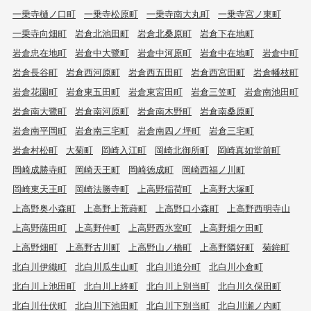
一乗寺樋ノ口町
一乗寺松原町
一乗寺南大丸町
一乗寺宮ノ東町
一乗寺向畑町
岩倉北池田町
岩倉北桑原町
岩倉下在地町
岩倉忠在地町
岩倉中大鷺町
岩倉中河原町
岩倉中在地町
岩倉中町
岩倉長谷町
岩倉西河原町
岩倉西五田町
岩倉西宮田町
岩倉幡枝町
岩倉花園町
岩倉東五田町
岩倉東宮田町
岩倉三笠町
岩倉南池田町
岩倉南大鷺町
岩倉南河原町
岩倉南木野町
岩倉南桑原町
岩倉南平岡町
岩倉南三宅町
岩倉南四ノ坪町
岩倉三宅町
岩倉村松町
大菊町
岡崎入江町
岡崎北御所町
岡崎真如堂前町
岡崎成勝寺町
岡崎天王町
岡崎徳成町
岡崎西福ノ川町
岡崎東天王町
岡崎法勝寺町
上高野稲荷町
上高野大塚町
上高野奥小森町
上高野上荒蒔町
上高野口小森町
上高野西明寺山
上高野薩田町
上高野仲町
上高野西氷室町
上高野畑ケ田町
上高野畑町
上高野古川町
上高野山ノ橋町
上高野隣好町
菊鉾町
北白川伊織町
北白川瓜生山町
北白川追分町
北白川小倉町
北白川上池田町
北白川上終町
北白川上別当町
北白川久保田町
北白川仕伏町
北白川下池田町
北白川下別当町
北白川瀬ノ内町