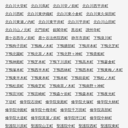
北白川大堂町
北白川蔦町
北白川堂ノ前町
北白川西平井町
北白川西町
北白川東伊織町
北白川東小倉町
北白川東久保田町
北白川東瀬ノ内町
北白川東平井町
北白川平井町
北白川山田町
北白川山ノ元町
北門前町
銀閣寺町
黒谷町
讃州寺町
鹿ケ谷西寺ノ前町
鹿ケ谷法然院西町
静市市原町
下鴨泉川町
下鴨狗子田町
下鴨梅ノ木町
下鴨膳部町
下鴨岸本町
下鴨北芝町
下鴨北園町
下鴨北茶ノ木町
下鴨北野々神町
下鴨貴船町
下鴨神殿町
下鴨芝本町
下鴨下川原町
下鴨高木町
下鴨蓼倉町
下鴨塚本町
下鴨西半木町
下鴨西林町
下鴨西本町
下鴨東梅ノ木町
下鴨東半木町
下鴨東本町
下鴨本町
下鴨前萩町
下鴨松ノ木町
下鴨松原町
下鴨南芝町
下鴨南茶ノ木町
下鴨南野々神町
下鴨宮河町
下鴨宮崎町
下鴨森ケ前町
下鴨森本町
下鴨夜光町
下堤町
修学院石掛町
修学院泉殿町
修学院犬塚町
修学院大林町
修学院沖殿町
修学院十権寺町
修学院千万田町
修学院高部町
修学院大道町
修学院茶屋ノ前町
修学院坪江町
修学院中林町
聖護院川原町
聖護院山王町
聖護院中町
聖護院西町
聖護院東町