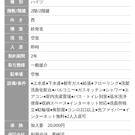
種 別
ハイツ
階数/階建
2階/2階建
向 き
西
構 造
鉄骨造
現 況
空室
入 居
即時
契約期間
2年
取引態様
一般媒介
駐車場
空無
設備/条件
上水道
下水道
都市ガス
給湯
フローリング
洗髪
洗面化粧台
バルコニー
ガスキッチン
シャワー
エ
アコン
室内洗濯置場
バス・トイレ別室
温水洗浄
便座
収納スペース
インターネット対応
洗面所独
立
駐輪場
角部屋
コンロ2口以上
光ファイバー
イ
ンターネット無料
2人入居可
保 険
加入要 20,000円
保証会社
利用必須 要確認