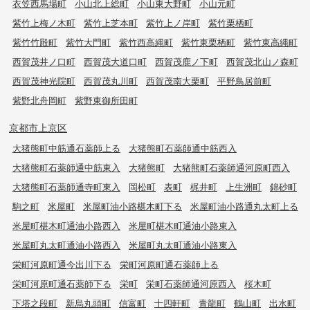
衣笠西馬場町
小山北上総町
小山東大野町
小山元町
紫竹上梅ノ木町
紫竹上芝本町
紫竹上ノ岸町
紫竹栗栖町
紫竹竹殿町
紫竹大門町
紫竹西高縄町
紫竹東栗栖町
紫竹東高縄町
西賀茂井ノ口町
西賀茂大道口町
西賀茂鹿ノ下町
西賀茂北山ノ森町
西賀茂神光院町
西賀茂丸川町
西賀茂南大栗町
平野鳥居前町
紫野北舟岡町
紫野東御所田町
京都市上京区
大猪熊町中筋通石薬師上る
大猪熊町石薬師通中筋西入
大猪熊町石薬師通中筋東入
大猪熊町
大猪熊町石薬師通河原町西入
大猪熊町石薬師通寺町東入
岡松町
表町
梶井町
上生洲町
錦砂町
駒之町
米屋町
米屋町油小路椹木町下る
米屋町油小路通丸太町上る
米屋町椹木町通油小路西入
米屋町椹木町通油小路東入
米屋町丸太町通油小路西入
米屋町丸太町通油小路東入
栄町河原町通今出川下る
栄町河原町通石薬師上る
栄町河原町通石薬師下る
栄町
栄町石薬師通河原西入
桜木町
下塔之段町
新烏丸頭町
信富町
十四軒町
青龍町
鶴山町
出水町