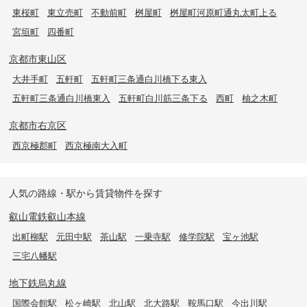
東桜町
東立売町
不動前町
桝屋町
桝屋町河原町通丸太町上る
宮垣町
四番町
京都市東山区
大井手町
五軒町
五軒町三条通白川橋下る東入
五軒町三条通白川橋東入
五軒町白川筋三条下る
西町
柚之木町
京都市右京区
西京極郡町
西京極南大入町
人気の路線・駅から賃貸物件を探す
叡山電鉄叡山本線
出町柳駅
元田中駅
茶山駅
一乗寺駅
修学院駅
宝ヶ池駅
三宅八幡駅
地下鉄烏丸線
国際会館駅
松ヶ崎駅
北山駅
北大路駅
鞍馬口駅
今出川駅