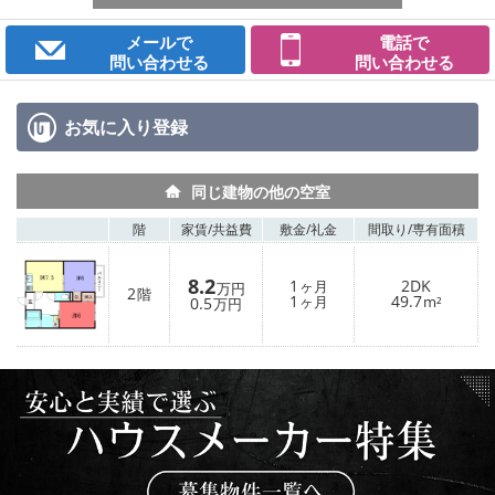
メールで
電話で
問い合わせる
問い合わせる
お気に入り
登録
同じ建物の他の空室
階
家賃/
共益費
敷金/
礼金
間取り/
専有面積
8.2
1
2DK
ヶ月
万円
2
階
1
49.7
0.5
ヶ月
m²
万円