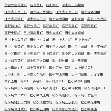
聖護院蓮華蔵町
新車屋町
新丸太町
浄土寺上馬場町
浄土寺上南田町
浄土寺下馬場町
浄土寺下南田町
浄土寺西田町
浄土寺馬場町
浄土寺東田町
浄土寺南田町
高野泉町
高野上竹屋町
高野清水町
高野竹屋町
高野蓼原町
高野玉岡町
高野西開町
高野東開町
田中飛鳥井町
田中大堰町
田中大久保町
田中上大久保町
田中上玄京町
田中上古川町
田中上柳町
田中北春菜町
田中玄京町
田中里ノ内町
田中里ノ前町
田中下柳町
田中関田町
田中高原町
田中西浦町
田中西大久保町
田中西高原町
田中西春菜町
田中西樋ノ口町
田中野神町
田中馬場町
田中東高原町
田中東春菜町
田中東樋ノ口町
田中樋ノ口町
田中古川町
田中南大久保町
田中南西浦町
田中門前町
大文字町
東丸太町
福本町
孫橋町
松ケ崎泉川町
松ケ崎壱町田町
松ケ崎井出ケ海道町
松ケ崎今海道町
松ケ崎海尻町
松ケ崎河原田町
松ケ崎木ノ本町
松ケ崎久土町
松ケ崎雲路町
松ケ崎小竹薮町
松ケ崎御所ノ内町
松ケ崎桜木町
松ケ崎三反長町
松ケ崎芝本町
松ケ崎修理式町
松ケ崎正田町
松ケ崎杉ケ海道町
松ケ崎西山