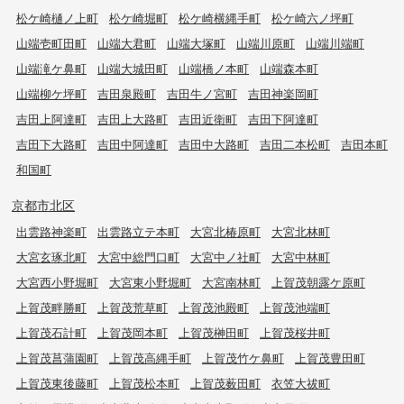
松ケ崎樋ノ上町
松ケ崎堀町
松ケ崎横縄手町
松ケ崎六ノ坪町
山端壱町田町
山端大君町
山端大塚町
山端川原町
山端川端町
山端滝ケ鼻町
山端大城田町
山端橋ノ本町
山端森本町
山端柳ケ坪町
吉田泉殿町
吉田牛ノ宮町
吉田神楽岡町
吉田上阿達町
吉田上大路町
吉田近衛町
吉田下阿達町
吉田下大路町
吉田中阿達町
吉田中大路町
吉田二本松町
吉田本町
和国町
京都市北区
出雲路神楽町
出雲路立テ本町
大宮北椿原町
大宮北林町
大宮玄琢北町
大宮中総門口町
大宮中ノ社町
大宮中林町
大宮西小野堀町
大宮東小野堀町
大宮南林町
上賀茂朝露ケ原町
上賀茂畔勝町
上賀茂荒草町
上賀茂池殿町
上賀茂池端町
上賀茂石計町
上賀茂岡本町
上賀茂榊田町
上賀茂桜井町
上賀茂菖蒲園町
上賀茂高縄手町
上賀茂竹ケ鼻町
上賀茂豊田町
上賀茂東後藤町
上賀茂松本町
上賀茂薮田町
衣笠大祓町