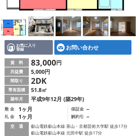
特選物件
ハウスメーカー施工特集！
路線·駅から探す
IT重説について
お気に入り
お問い合わせ
登録
スタッフ紹介
83,000
円
賃 料
5,000円
共益費
賃貸管理の北白川店
2DK
間取り
店舗情報·アクセス
51.8㎡
専有面積
平成9年12月 (築29年)
築年月
会社概要
1ヶ月
－
敷 金
保証金
1ヶ月
－
礼 金
解約引
メールでお問い合わせ
交 通
叡山電鉄叡山本線 茶山・京都芸術大学駅 徒歩17分
叡山電鉄叡山本線 元田中駅 徒歩17分