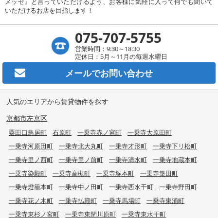
メッセ』と言っていただけるよう、お客様に気軽に入って何でも聞いて
いただけるお店を目指します！
075-707-5755
営業時間：9:30～18:30
定休日：5月～11月の毎週水曜日
メールで
お問い合わせ
人気のエリアから賃貸物件を探す
京都市左京区
粟田口鳥居町
石原町
一乗寺赤ノ宮町
一乗寺大原田町
一乗寺河原田町
一乗寺北大丸町
一乗寺才形町
一乗寺下リ松町
一乗寺里ノ西町
一乗寺里ノ前町
一乗寺清水町
一乗寺地蔵本町
一乗寺染殿町
一乗寺高槻町
一乗寺塚本町
一乗寺築田町
一乗寺燈籠本町
一乗寺中ノ田町
一乗寺西水干町
一乗寺野田町
一乗寺花ノ木町
一乗寺払殿町
一乗寺馬場町
一乗寺東浦町
一乗寺東杉ノ宮町
一乗寺東閉川原町
一乗寺東水干町