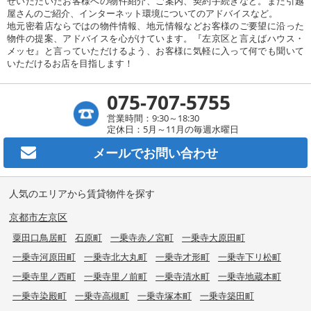
せいただいたお客様への物件紹介、ご案内、契約手続きなど。また引越
屋さんのご紹介、インターネット環境についてのアドバイスなど。
地元密着店ならではの物件情報、地元情報などお客様のご要望に沿った
物件の提案、アドバイスを心がけています。『左京区と言えばハウス・
メッセ』と言っていただけるよう、お客様に気軽に入って何でも聞いて
いただけるお店を目指します！
075-707-5755
営業時間：9:30～18:30
定休日：5月～11月の毎週水曜日
メールで
お問い合わせ
人気のエリアから賃貸物件を探す
京都市左京区
粟田口鳥居町
石原町
一乗寺赤ノ宮町
一乗寺大原田町
一乗寺河原田町
一乗寺北大丸町
一乗寺才形町
一乗寺下リ松町
一乗寺里ノ西町
一乗寺里ノ前町
一乗寺清水町
一乗寺地蔵本町
一乗寺染殿町
一乗寺高槻町
一乗寺塚本町
一乗寺築田町