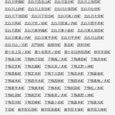
北白川伊織町
北白川瓜生山町
北白川追分町
北白川上池田町
北白川上終町
北白川上別当町
北白川久保田町
北白川仕伏町
北白川下池田町
北白川下別当町
北白川瀬ノ内町
北白川大堂町
北白川蔦町
北白川堂ノ前町
北白川西瀬ノ内町
北白川西平井町
北白川西町
北白川東伊織町
北白川東小倉町
北白川東久保田町
北白川東瀬ノ内町
北白川東平井町
北白川平井町
北白川山田町
北白川山ノ元町
北門前町
銀閣寺町
黒谷町
讃州寺町
鹿ケ谷上宮ノ前町
鹿ケ谷西寺ノ前町
鹿ケ谷法然院西町
静市市原町
下鴨泉川町
下鴨狗子田町
下鴨梅ノ木町
下鴨膳部町
下鴨岸本町
下鴨北芝町
下鴨北園町
下鴨北茶ノ木町
下鴨北野々神町
下鴨貴船町
下鴨芝本町
下鴨下川原町
下鴨高木町
下鴨蓼倉町
下鴨塚本町
下鴨西半木町
下鴨西林町
下鴨西本町
下鴨東梅ノ木町
下鴨東半木町
下鴨東本町
下鴨本町
下鴨前萩町
下鴨松ノ木町
下鴨松原町
下鴨南芝町
下鴨南茶ノ木町
下鴨南野々神町
下鴨宮河町
下鴨宮崎町
下鴨森ケ前町
下鴨森本町
下鴨夜光町
下堤町
修学院石掛町
修学院泉殿町
修学院犬塚町
修学院大林町