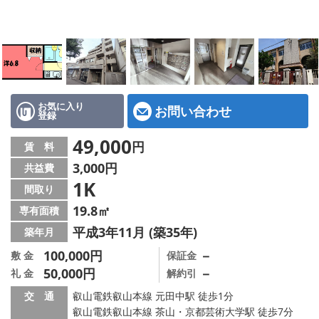
特選物件
ハウスメーカー施工特集！
路線·駅から探す
IT重説について
お気に入り
お問い合わせ
登録
スタッフ紹介
49,000
円
賃 料
3,000円
共益費
賃貸管理の北白川店
1K
間取り
店舗情報·アクセス
19.8㎡
専有面積
平成3年11月 (築35年)
築年月
会社概要
100,000円
－
敷 金
保証金
50,000円
－
礼 金
解約引
メールでお問い合わせ
交 通
叡山電鉄叡山本線 元田中駅 徒歩1分
叡山電鉄叡山本線 茶山・京都芸術大学駅 徒歩7分