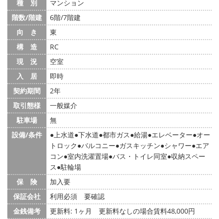
種 別
マンション
階数/階建
6階/7階建
向 き
東
構 造
RC
現 況
空室
入 居
即時
契約期間
2年
取引態様
一般媒介
駐車場
無
設備/条件
上水道
下水道
都市ガス
給湯
エレベーター
オー
トロック
バルコニー
ガスキッチン
シャワー
エア
コン
室内洗濯置場
バス・トイレ同室
収納スペー
ス
駐輪場
保 険
加入要
保証会社
利用必須 要確認
金銭備考
更新料: 1ヶ月
更新料なしの場合賃料48,000円