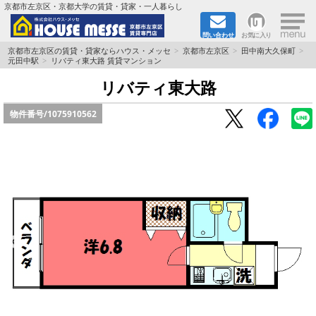
×
京都市左京区・京都大学の賃貸・貸家・一人暮らし
問い合わせ
お気に入り
TOPページ
京都市左京区の賃貸・貸家ならハウス・メッセ
京都市左京区
田中南大久保町
元田中駅
リバティ東大路 賃貸マンション
地図から検索
リバティ東大路
物件番号/
1075910562
地域から検索
京都大学＆京都芸術大学生さんに
書類DL & 入居者さまへ
家族で住むならマンション？賃家？
一人暮らしの物件特集
ペット相談OKの賃貸！