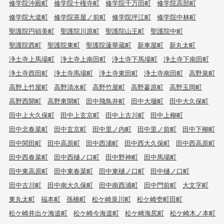
修学院沖殿町
修学院十権寺町
修学院千万田町
修学院高部町
修学院大道町
修学院茶屋ノ前町
修学院坪江町
修学院中林町
聖護院円頓美町
聖護院川原町
聖護院山王町
聖護院中町
聖護院西町
聖護院東町
聖護院蓮華蔵町
新車屋町
新丸太町
浄土寺上馬場町
浄土寺上南田町
浄土寺下馬場町
浄土寺下南田町
浄土寺西田町
浄土寺馬場町
浄土寺東田町
浄土寺南田町
高野泉町
高野上竹屋町
高野清水町
高野竹屋町
高野蓼原町
高野玉岡町
高野西開町
高野東開町
田中飛鳥井町
田中大堰町
田中大久保町
田中上大久保町
田中上玄京町
田中上古川町
田中上柳町
田中北春菜町
田中玄京町
田中里ノ内町
田中里ノ前町
田中下柳町
田中関田町
田中高原町
田中西浦町
田中西大久保町
田中西高原町
田中西春菜町
田中西樋ノ口町
田中野神町
田中馬場町
田中東高原町
田中東春菜町
田中東樋ノ口町
田中樋ノ口町
田中古川町
田中南大久保町
田中南西浦町
田中門前町
大文字町
東丸太町
福本町
孫橋町
松ケ崎泉川町
松ケ崎壱町田町
松ケ崎井出ケ海道町
松ケ崎今海道町
松ケ崎海尻町
松ケ崎木ノ本町