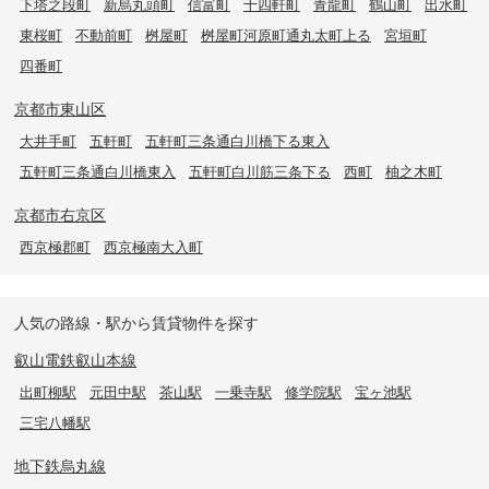
下塔之段町
新烏丸頭町
信富町
十四軒町
青龍町
鶴山町
出水町
東桜町
不動前町
桝屋町
桝屋町河原町通丸太町上る
宮垣町
四番町
京都市東山区
大井手町
五軒町
五軒町三条通白川橋下る東入
五軒町三条通白川橋東入
五軒町白川筋三条下る
西町
柚之木町
京都市右京区
西京極郡町
西京極南大入町
人気の路線・駅から賃貸物件を探す
叡山電鉄叡山本線
出町柳駅
元田中駅
茶山駅
一乗寺駅
修学院駅
宝ヶ池駅
三宅八幡駅
地下鉄烏丸線