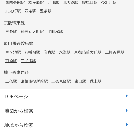
国際会館駅
松ヶ崎駅
北山駅
北大路駅
鞍馬口駅
今出川駅
丸太町駅
四条駅
五条駅
京阪鴨東線
三条駅
神宮丸太町駅
出町柳駅
叡山電鉄鞍馬線
宝ヶ池駅
八幡前駅
岩倉駅
木野駅
京都精華大前駅
二軒茶屋駅
市原駅
二ノ瀬駅
地下鉄東西線
二条駅
京都市役所前駅
三条京阪駅
東山駅
蹴上駅
TOPページ
地図から検索
地域から検索