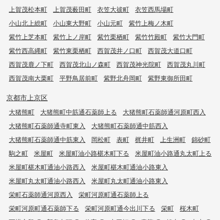
上賀茂松本町
上賀茂薮田町
衣笠大祓町
衣笠西馬場町
小山北上総町
小山東大野町
小山元町
紫竹上梅ノ木町
紫竹上芝本町
紫竹上ノ岸町
紫竹栗栖町
紫竹竹殿町
紫竹大門町
紫竹西高縄町
紫竹東栗栖町
西賀茂井ノ口町
西賀茂大道口町
西賀茂鹿ノ下町
西賀茂北山ノ森町
西賀茂神光院町
西賀茂丸川町
西賀茂南大栗町
平野鳥居前町
紫野北舟岡町
紫野東御所田町
京都市上京区
大猪熊町
大猪熊町中筋通石薬師上る
大猪熊町石薬師通河原町西入
大猪熊町石薬師通寺町東入
大猪熊町石薬師通中筋西入
大猪熊町石薬師通中筋東入
岡松町
表町
梶井町
上生洲町
錦砂町
駒之町
米屋町
米屋町油小路椹木町下る
米屋町油小路通丸太町上る
米屋町椹木町通油小路西入
米屋町椹木町通油小路東入
米屋町丸太町通油小路西入
米屋町丸太町通油小路東入
栄町石薬師通河原西入
栄町河原町通石薬師上る
栄町河原町通石薬師下る
栄町河原町通今出川下る
栄町
桜木町