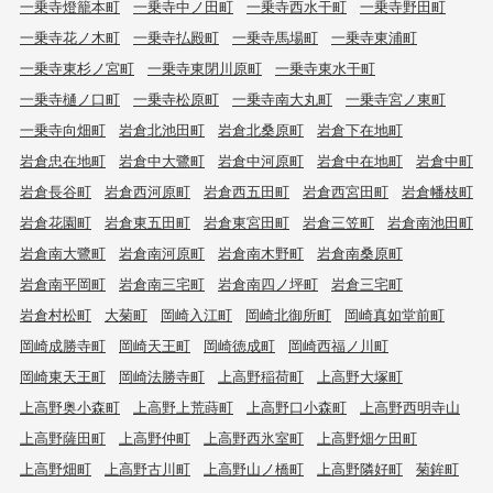
一乗寺燈籠本町
一乗寺中ノ田町
一乗寺西水干町
一乗寺野田町
一乗寺花ノ木町
一乗寺払殿町
一乗寺馬場町
一乗寺東浦町
一乗寺東杉ノ宮町
一乗寺東閉川原町
一乗寺東水干町
一乗寺樋ノ口町
一乗寺松原町
一乗寺南大丸町
一乗寺宮ノ東町
一乗寺向畑町
岩倉北池田町
岩倉北桑原町
岩倉下在地町
岩倉忠在地町
岩倉中大鷺町
岩倉中河原町
岩倉中在地町
岩倉中町
岩倉長谷町
岩倉西河原町
岩倉西五田町
岩倉西宮田町
岩倉幡枝町
岩倉花園町
岩倉東五田町
岩倉東宮田町
岩倉三笠町
岩倉南池田町
岩倉南大鷺町
岩倉南河原町
岩倉南木野町
岩倉南桑原町
岩倉南平岡町
岩倉南三宅町
岩倉南四ノ坪町
岩倉三宅町
岩倉村松町
大菊町
岡崎入江町
岡崎北御所町
岡崎真如堂前町
岡崎成勝寺町
岡崎天王町
岡崎徳成町
岡崎西福ノ川町
岡崎東天王町
岡崎法勝寺町
上高野稲荷町
上高野大塚町
上高野奥小森町
上高野上荒蒔町
上高野口小森町
上高野西明寺山
上高野薩田町
上高野仲町
上高野西氷室町
上高野畑ケ田町
上高野畑町
上高野古川町
上高野山ノ橋町
上高野隣好町
菊鉾町