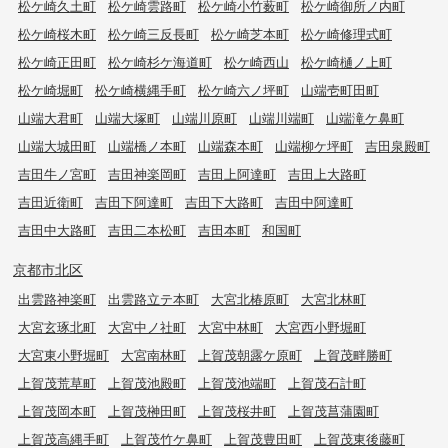
松ケ崎久土町
松ケ崎雲路町
松ケ崎小竹薮町
松ケ崎御所ノ内町
松ケ崎桜木町
松ケ崎三反長町
松ケ崎芝本町
松ケ崎修理式町
松ケ崎正田町
松ケ崎杉ケ海道町
松ケ崎西山
松ケ崎樋ノ上町
松ケ崎堀町
松ケ崎横縄手町
松ケ崎六ノ坪町
山端壱町田町
山端大君町
山端大塚町
山端川原町
山端川端町
山端滝ケ鼻町
山端大城田町
山端橋ノ本町
山端森本町
山端柳ケ坪町
吉田泉殿町
吉田牛ノ宮町
吉田神楽岡町
吉田上阿達町
吉田上大路町
吉田近衛町
吉田下阿達町
吉田下大路町
吉田中阿達町
吉田中大路町
吉田二本松町
吉田本町
和国町
京都市北区
出雲路神楽町
出雲路立テ本町
大宮北椿原町
大宮北林町
大宮玄琢北町
大宮中ノ社町
大宮中林町
大宮西小野堀町
大宮東小野堀町
大宮南林町
上賀茂朝露ケ原町
上賀茂畔勝町
上賀茂荒草町
上賀茂池殿町
上賀茂池端町
上賀茂石計町
上賀茂岡本町
上賀茂榊田町
上賀茂桜井町
上賀茂菖蒲園町
上賀茂高縄手町
上賀茂竹ケ鼻町
上賀茂豊田町
上賀茂東後藤町