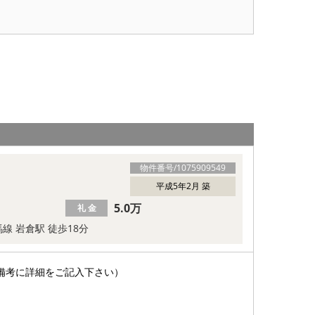
物件番号/
1075909549
平成5年2月 築
5.0万
礼 金
線 岩倉駅 徒歩18分
備考に詳細をご記入下さい）