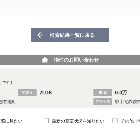
検索結果一覧に戻る
物件のお問い合わせ
りです！
2LDK
0.0万
間取り
敷 金
忠在地町
叡山電鉄鞍馬
アクセス
実際に見たい
最新の空室状況を知りたい
その他（