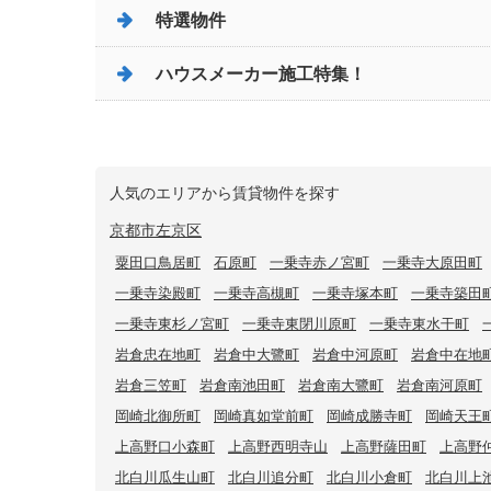
特選物件
ハウスメーカー施工特集！
人気のエリアから賃貸物件を探す
京都市左京区
粟田口鳥居町
石原町
一乗寺赤ノ宮町
一乗寺大原田町
一乗寺染殿町
一乗寺高槻町
一乗寺塚本町
一乗寺築田
一乗寺東杉ノ宮町
一乗寺東閉川原町
一乗寺東水干町
岩倉忠在地町
岩倉中大鷺町
岩倉中河原町
岩倉中在地
岩倉三笠町
岩倉南池田町
岩倉南大鷺町
岩倉南河原町
岡崎北御所町
岡崎真如堂前町
岡崎成勝寺町
岡崎天王
上高野口小森町
上高野西明寺山
上高野薩田町
上高野
北白川瓜生山町
北白川追分町
北白川小倉町
北白川上