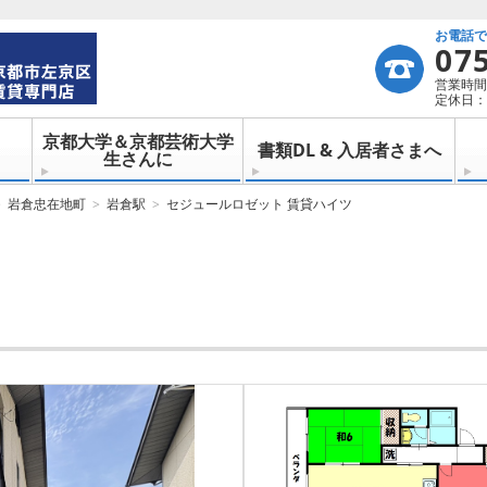
お電話
07
営業時間：
定休日：
京都大学＆京都芸術大学
書類DL & 入居者さまへ
生さんに
岩倉忠在地町
岩倉駅
セジュールロゼット 賃貸ハイツ