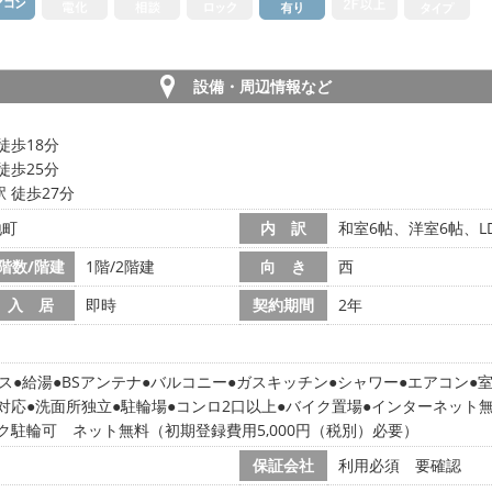
設備・周辺情報など
徒歩18分
徒歩25分
 徒歩27分
地町
内 訳
和室6帖、洋室6帖、LD
階数/階建
1階/2階建
向 き
西
入 居
即時
契約期間
2年
ス
給湯
BSアンテナ
バルコニー
ガスキッチン
シャワー
エアコン
対応
洗面所独立
駐輪場
コンロ2口以上
バイク置場
インターネット
ク駐輪可 ネット無料（初期登録費用5,000円（税別）必要）
保証会社
利用必須 要確認