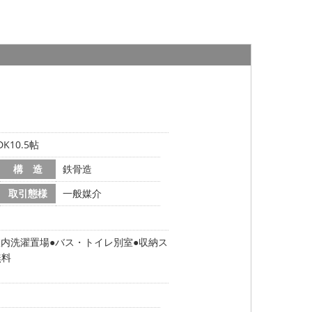
K10.5帖
構 造
鉄骨造
取引態様
一般媒介
室内洗濯置場
バス・トイレ別室
収納ス
無料