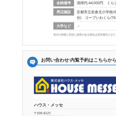
金銭備考
清掃代:44,000円 くらし
周辺施設
京都市立岩倉北小学校/63
分)
コープいわくら/768
大学など
－
表示の情報と現況に差異がある場合は現況優先となり
お問い合わせ·内覧予約は
こちらか
ハウス・メッセ
〒606-8225