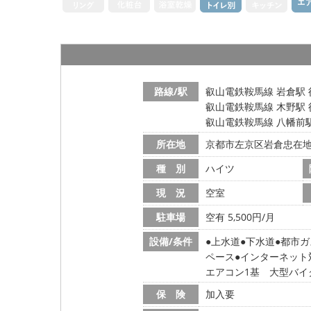
路線/駅
叡山電鉄鞍馬線 岩倉駅 
叡山電鉄鞍馬線 木野駅 
叡山電鉄鞍馬線 八幡前駅
所在地
京都市左京区岩倉忠在
種 別
ハイツ
現 況
空室
駐車場
空有 5,500円/月
設備/条件
上水道
下水道
都市ガ
ペース
インターネット
エアコン1基 大型バイ
保 険
加入要