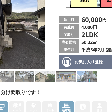
60,000
円
賃 料
4,000円
共益費
2LDK
間取り
50.32㎡
専有面積
平成5年2月 (築
築年月
お気に入り
登録
り分け間取りです！