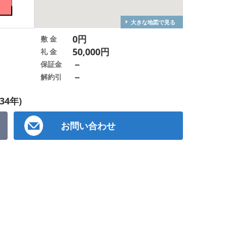
大きな地図で見る
0円
敷 金
50,000円
礼 金
－
保証金
－
解約引
34年)
お問い合わせ