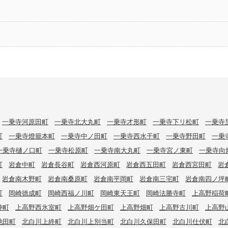
一乗寺河原田町
一乗寺北大丸町
一乗寺才形町
一乗寺下リ松町
一乗寺
町
一乗寺燈籠本町
一乗寺中ノ田町
一乗寺西水干町
一乗寺野田町
一乗
一乗寺樋ノ口町
一乗寺松原町
一乗寺南大丸町
一乗寺宮ノ東町
一乗寺向
町
岩倉中町
岩倉長谷町
岩倉西河原町
岩倉西五田町
岩倉西宮田町
岩
岩倉南木野町
岩倉南桑原町
岩倉南平岡町
岩倉南三宅町
岩倉南四ノ坪
町
岡崎徳成町
岡崎西福ノ川町
岡崎東天王町
岡崎法勝寺町
上高野稲荷
仲町
上高野西氷室町
上高野畑ケ田町
上高野畑町
上高野古川町
上高野
池田町
北白川上終町
北白川上別当町
北白川久保田町
北白川仕伏町
北