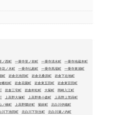
里ノ西町
一乗寺里ノ前町
一乗寺清水町
一乗寺地蔵本町
寺花ノ木町
一乗寺払殿町
一乗寺馬場町
一乗寺東浦町
畑町
岩倉北池田町
岩倉北桑原町
岩倉下在地町
倉幡枝町
岩倉花園町
岩倉東五田町
岩倉東宮田町
町
岩倉三宅町
岩倉村松町
大菊町
岡崎入江町
町
上高野大塚町
上高野奥小森町
上高野上荒蒔町
山ノ橋町
上高野隣好町
菊鉾町
北白川伊織町
白川下池田町
北白川下別当町
北白川瀬ノ内町