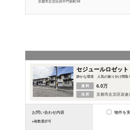
京都市左京区田中門前町98
セジュールロゼット
静かな環境 人気の振り分け間取
6.0万
賃 料
京都市左京区岩倉
住 所
お問い合わせ内容
物件を
※複数選択可