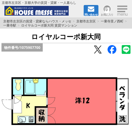
×
京都市左京区・京都大学の賃貸・貸家・一人暮らし
問い合わせ
お気に入り
TOPページ
京都市左京区の賃貸・貸家ならハウス・メッセ
京都市左京区
一乗寺里ノ西町
一乗寺駅
ロイヤルコーポ新大同 賃貸マンション
地図から検索
ロイヤルコーポ新大同
物件番号/
1075907700
地域から検索
京都大学＆京都芸術大学生さんに
書類DL & 入居者さまへ
家族で住むならマンション？賃家？
一人暮らしの物件特集
ペット相談OKの賃貸！