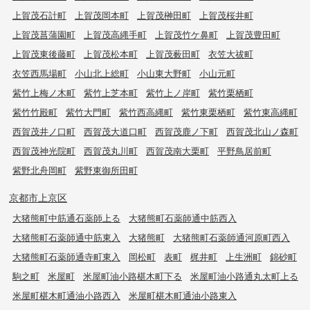
上賀茂石計町
上賀茂岡本町
上賀茂榊田町
上賀茂桜井町
上賀茂菖蒲園町
上賀茂高縄手町
上賀茂竹ケ鼻町
上賀茂豊田町
上賀茂東後藤町
上賀茂松本町
上賀茂薮田町
衣笠大祓町
衣笠西馬場町
小山北上総町
小山東大野町
小山元町
紫竹上梅ノ木町
紫竹上芝本町
紫竹上ノ岸町
紫竹栗栖町
紫竹竹殿町
紫竹大門町
紫竹西高縄町
紫竹東栗栖町
紫竹東高縄町
西賀茂井ノ口町
西賀茂大道口町
西賀茂鹿ノ下町
西賀茂北山ノ森町
西賀茂神光院町
西賀茂丸川町
西賀茂南大栗町
平野鳥居前町
紫野北舟岡町
紫野東御所田町
京都市上京区
大猪熊町中筋通石薬師上る
大猪熊町石薬師通中筋西入
大猪熊町石薬師通中筋東入
大猪熊町
大猪熊町石薬師通河原町西入
大猪熊町石薬師通寺町東入
岡松町
表町
梶井町
上生洲町
錦砂町
駒之町
米屋町
米屋町油小路椹木町下る
米屋町油小路通丸太町上る
米屋町椹木町通油小路西入
米屋町椹木町通油小路東入