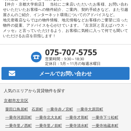
【仲介・京都大学前店】 当社にご来店いただいたお客様、お問い合わ
せいただいたお客様への物件紹介、ご案内、契約手続きなど。また引越
屋さんのご紹介、インターネット環境についてのアドバイスなど。
地元密着店ならではの物件情報、地元情報などお客様のご要望に沿った
物件の提案、アドバイスを心がけています。『左京区と言えばハウス・
メッセ』と言っていただけるよう、お客様に気軽に入って何でも聞いて
いただけるお店を目指します！
075-707-5755
営業時間：9:30～18:30
定休日：5月～11月の毎週水曜日
メールで
お問い合わせ
人気のエリアから賃貸物件を探す
京都市左京区
粟田口鳥居町
石原町
一乗寺赤ノ宮町
一乗寺大原田町
一乗寺河原田町
一乗寺北大丸町
一乗寺才形町
一乗寺下リ松町
一乗寺里ノ西町
一乗寺里ノ前町
一乗寺清水町
一乗寺地蔵本町