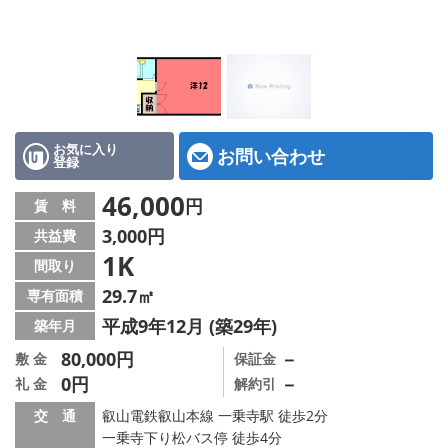
特選物件
ハウスメーカー施工特集！
路線·駅から探す
IT重説について
お気に入り
お問い合わせ
登録
スタッフ紹介
46,000
円
賃 料
3,000円
共益費
賃貸管理の北白川店
1K
間取り
店舗情報·アクセス
29.7㎡
専有面積
平成9年12月 (築29年)
築年月
会社概要
80,000円
－
敷 金
保証金
0円
－
礼 金
解約引
メールでお問い合わせ
交 通
叡山電鉄叡山本線 一乗寺駅 徒歩2分
一乗寺下り松バス停 徒歩4分