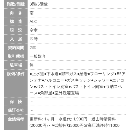
階数/階建
3階/5階建
向 き
南
構 造
ALC
現 況
空室
入 居
即時
契約期間
2年
取引態様
一般媒介
駐車場
無
設備/条件
上水道
下水道
都市ガス
給湯
フローリング
BSア
ンテナ
バルコニー
ガスキッチン
シャワー
エアコ
ン
バス・トイレ別室
バス・トイレ同室
収納スペ
ース
角部屋
室外洗濯置場
保 険
－
保証会社
－
金銭備考
更新料: 1ヶ月
水道代: 1,900円
退去時清掃料
(20000円)・AC洗浄代(5000円or高圧洗浄時11000