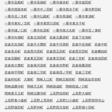
一乗寺染殿町
一乗寺高槻町
一乗寺塚本町
一乗寺築田町
一乗寺燈籠本町
一乗寺中ノ田町
一乗寺西水干町
一乗寺野田町
一乗寺花ノ木町
一乗寺払殿町
一乗寺馬場町
一乗寺東浦町
一乗寺東杉ノ宮町
一乗寺東閉川原町
一乗寺東水干町
一乗寺樋ノ口町
一乗寺松原町
一乗寺南大丸町
一乗寺宮ノ東町
一乗寺向畑町
岩倉北池田町
岩倉北桑原町
岩倉下在地町
岩倉忠在地町
岩倉中大鷺町
岩倉中河原町
岩倉中在地町
岩倉中町
岩倉長谷町
岩倉西河原町
岩倉西五田町
岩倉西宮田町
岩倉幡枝町
岩倉花園町
岩倉東五田町
岩倉東宮田町
岩倉三笠町
岩倉南池田町
岩倉南大鷺町
岩倉南河原町
岩倉南木野町
岩倉南桑原町
岩倉南平岡町
岩倉南三宅町
岩倉南四ノ坪町
岩倉三宅町
岩倉村松町
大菊町
岡崎入江町
岡崎北御所町
岡崎真如堂前町
岡崎成勝寺町
岡崎天王町
岡崎徳成町
岡崎西福ノ川町
岡崎東天王町
岡崎法勝寺町
上高野稲荷町
上高野大塚町
上高野奥小森町
上高野上荒蒔町
上高野口小森町
上高野西明寺山
上高野薩田町
上高野仲町
上高野西氷室町
上高野畑ケ田町