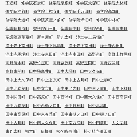
下堤町
修学院石掛町
修学院泉殿町
修学院犬塚町
修学院大林町
修学院沖殿町
修学院十権寺町
修学院千万田町
修学院高部町
修学院大道町
修学院茶屋ノ前町
修学院坪江町
修学院中林町
聖護院川原町
聖護院山王町
聖護院中町
聖護院西町
聖護院東町
聖護院蓮華蔵町
新車屋町
新丸太町
浄土寺上馬場町
浄土寺上南田町
浄土寺下馬場町
浄土寺下南田町
浄土寺西田町
浄土寺馬場町
浄土寺東田町
浄土寺南田町
高野泉町
高野上竹屋町
高野清水町
高野竹屋町
高野蓼原町
高野玉岡町
高野西開町
高野東開町
田中飛鳥井町
田中大堰町
田中大久保町
田中上大久保町
田中上玄京町
田中上古川町
田中上柳町
田中北春菜町
田中玄京町
田中里ノ内町
田中里ノ前町
田中下柳町
田中関田町
田中高原町
田中西浦町
田中西大久保町
田中西高原町
田中西春菜町
田中西樋ノ口町
田中野神町
田中馬場町
田中東高原町
田中東春菜町
田中東樋ノ口町
田中樋ノ口町
田中古川町
田中南大久保町
田中南西浦町
田中門前町
大文字町
東丸太町
福本町
孫橋町
松ケ崎泉川町
松ケ崎壱町田町