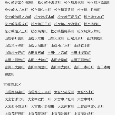
松ケ崎井出ケ海道町
松ケ崎今海道町
松ケ崎海尻町
松ケ崎河原田町
松ケ崎木ノ本町
松ケ崎久土町
松ケ崎雲路町
松ケ崎小竹薮町
松ケ崎御所ノ内町
松ケ崎桜木町
松ケ崎三反長町
松ケ崎芝本町
松ケ崎修理式町
松ケ崎正田町
松ケ崎杉ケ海道町
松ケ崎西山
松ケ崎樋ノ上町
松ケ崎堀町
松ケ崎横縄手町
松ケ崎六ノ坪町
山端壱町田町
山端大君町
山端大塚町
山端川原町
山端川端町
山端滝ケ鼻町
山端大城田町
山端橋ノ本町
山端森本町
山端柳ケ坪町
吉田泉殿町
吉田牛ノ宮町
吉田神楽岡町
吉田上阿達町
吉田上大路町
吉田近衛町
吉田下阿達町
吉田下大路町
吉田中阿達町
吉田中大路町
吉田二本松町
吉田本町
和国町
京都市北区
出雲路神楽町
出雲路立テ本町
大宮北椿原町
大宮北林町
大宮玄琢北町
大宮中総門口町
大宮中ノ社町
大宮中林町
大宮西小野堀町
大宮東小野堀町
大宮南林町
上賀茂朝露ケ原町
上賀茂畔勝町
上賀茂荒草町
上賀茂池殿町
上賀茂池端町