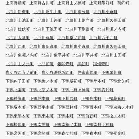
上高野畑町
上高野古川町
上高野山ノ橋町
上高野隣好町
菊鉾町
北白川伊織町
北白川瓜生山町
北白川追分町
北白川小倉町
北白川上池田町
北白川上終町
北白川上別当町
北白川久保田町
北白川仕伏町
北白川下池田町
北白川下別当町
北白川瀬ノ内町
北白川大堂町
北白川蔦町
北白川堂ノ前町
北白川西平井町
北白川西町
北白川東伊織町
北白川東小倉町
北白川東久保田町
北白川東瀬ノ内町
北白川東平井町
北白川平井町
北白川山田町
北白川山ノ元町
北門前町
銀閣寺町
黒谷町
讃州寺町
鹿ケ谷西寺ノ前町
鹿ケ谷法然院西町
静市市原町
下鴨泉川町
下鴨狗子田町
下鴨梅ノ木町
下鴨膳部町
下鴨岸本町
下鴨北芝町
下鴨北園町
下鴨北茶ノ木町
下鴨北野々神町
下鴨貴船町
下鴨神殿町
下鴨芝本町
下鴨下川原町
下鴨高木町
下鴨蓼倉町
下鴨塚本町
下鴨西半木町
下鴨西林町
下鴨西本町
下鴨東梅ノ木町
下鴨東半木町
下鴨東本町
下鴨本町
下鴨前萩町
下鴨松ノ木町
下鴨松原町
下鴨南芝町
下鴨南茶ノ木町
下鴨南野々神町
下鴨宮河町
下鴨宮崎町
下鴨森ケ前町
下鴨森本町
下鴨夜光町