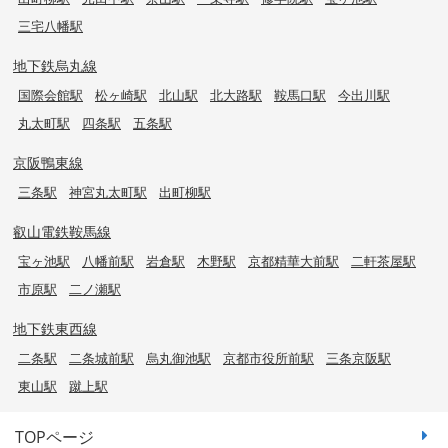
三宅八幡駅
地下鉄烏丸線
国際会館駅
松ヶ崎駅
北山駅
北大路駅
鞍馬口駅
今出川駅
丸太町駅
四条駅
五条駅
京阪鴨東線
三条駅
神宮丸太町駅
出町柳駅
叡山電鉄鞍馬線
宝ヶ池駅
八幡前駅
岩倉駅
木野駅
京都精華大前駅
二軒茶屋駅
市原駅
二ノ瀬駅
地下鉄東西線
二条駅
二条城前駅
烏丸御池駅
京都市役所前駅
三条京阪駅
東山駅
蹴上駅
TOPページ