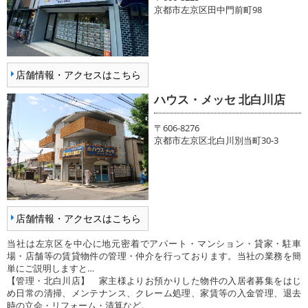
京都市左京区田中門前町98
店舗情報・アクセスはこちら
ハウス・メッセ 北白川店
〒606-8276
京都市左京区北白川別当町30-3
店舗情報・アクセスはこちら
当社は左京区を中心に地元密着でアパート・マンション・貸家・駐車
場・店舗等の賃貸物件の管理・仲介を行っております。当社の業務を簡
単にご説明しますと…
【管理・北白川店】 家主様よりお預かりした物件の入居者募集をはじ
め日常の清掃、メンテナンス、クレーム処理、家賃等の入金管理、退去
時の立会・リフォーム・清算など。