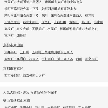
米屋町丸太町通油小路西入
米屋町丸太町通油小路東入
栄町河原町通今出川下る
栄町河原町通石薬師上る
栄町河原町通石薬師下る
栄町
栄町石薬師通河原西入
桜木町
下塔之段町
新烏丸頭町
信富町
十四軒町
青龍町
鶴山町
出水町
東桜町
東立売町
不動前町
桝屋町
桝屋町河原町通丸太町上る
宮垣町
四番町
京都市東山区
大井手町
五軒町
五軒町三条通白川橋下る東入
五軒町三条通白川橋東入
五軒町白川筋三条下る
西町
柚之木町
京都市右京区
西京極郡町
西京極南大入町
人気の路線・駅から賃貸物件を探す
叡山電鉄叡山本線
出町柳駅
元田中駅
茶山駅
一乗寺駅
修学院駅
宝ヶ池駅