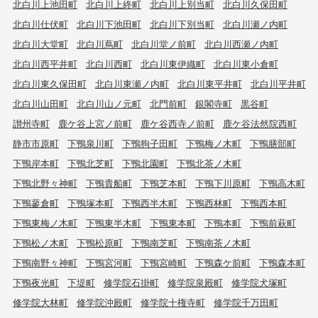
北白川上池田町
北白川上終町
北白川上別当町
北白川久保田町
北白川仕伏町
北白川下池田町
北白川下別当町
北白川瀬ノ内町
北白川大堂町
北白川蔦町
北白川堂ノ前町
北白川西瀬ノ内町
北白川西平井町
北白川西町
北白川東伊織町
北白川東小倉町
北白川東久保田町
北白川東瀬ノ内町
北白川東平井町
北白川平井町
北白川山田町
北白川山ノ元町
北門前町
銀閣寺町
黒谷町
讃州寺町
鹿ケ谷上宮ノ前町
鹿ケ谷西寺ノ前町
鹿ケ谷法然院西町
静市市原町
下鴨泉川町
下鴨狗子田町
下鴨梅ノ木町
下鴨膳部町
下鴨岸本町
下鴨北芝町
下鴨北園町
下鴨北茶ノ木町
下鴨北野々神町
下鴨貴船町
下鴨芝本町
下鴨下川原町
下鴨高木町
下鴨蓼倉町
下鴨塚本町
下鴨西半木町
下鴨西林町
下鴨西本町
下鴨東梅ノ木町
下鴨東半木町
下鴨東本町
下鴨本町
下鴨前萩町
下鴨松ノ木町
下鴨松原町
下鴨南芝町
下鴨南茶ノ木町
下鴨南野々神町
下鴨宮河町
下鴨宮崎町
下鴨森ケ前町
下鴨森本町
下鴨夜光町
下堤町
修学院石掛町
修学院泉殿町
修学院犬塚町
修学院大林町
修学院沖殿町
修学院十権寺町
修学院千万田町