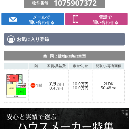
1075907372
物件番号
メールで
電話で
問い合わせる
問い合わせる
お気に入り
登録
同じ建物の他の空室
階
家賃/
共益費
敷金/
礼金
間取り/
専有面積
7.9
10.0
2LDK
万円
万円
1
階
10.0
50.48
0.4
万円
m²
万円