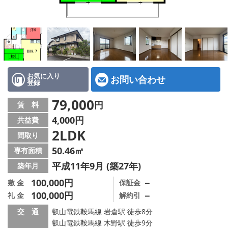
特選物件
ハウスメーカー施工特集！
路線·駅から探す
IT重説について
お気に入り
お問い合わせ
登録
スタッフ紹介
79,000
円
賃 料
4,000円
共益費
賃貸管理の北白川店
2LDK
間取り
店舗情報·アクセス
50.46㎡
専有面積
平成11年9月 (築27年)
築年月
会社概要
100,000円
－
敷 金
保証金
100,000円
－
礼 金
解約引
メールでお問い合わせ
交 通
叡山電鉄鞍馬線 岩倉駅 徒歩8分
叡山電鉄鞍馬線 木野駅 徒歩9分