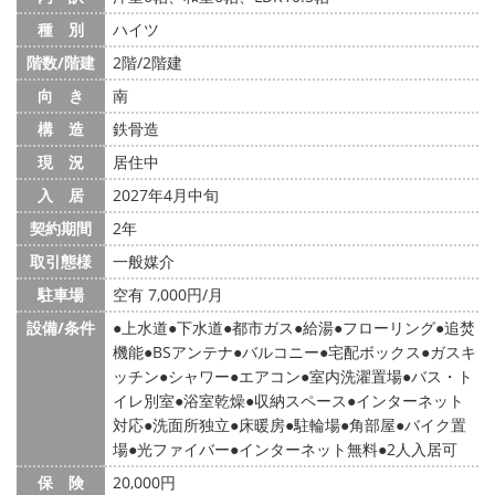
種 別
ハイツ
階数/階建
2階/2階建
向 き
南
構 造
鉄骨造
現 況
居住中
入 居
2027年4月中旬
契約期間
2年
取引態様
一般媒介
駐車場
空有 7,000円/月
設備/条件
上水道
下水道
都市ガス
給湯
フローリング
追焚
機能
BSアンテナ
バルコニー
宅配ボックス
ガスキ
ッチン
シャワー
エアコン
室内洗濯置場
バス・ト
イレ別室
浴室乾燥
収納スペース
インターネット
対応
洗面所独立
床暖房
駐輪場
角部屋
バイク置
場
光ファイバー
インターネット無料
2人入居可
保 険
20,000円