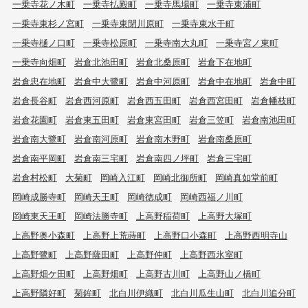
一乗寺花ノ木町
一乗寺払殿町
一乗寺馬場町
一乗寺東浦町
一乗寺東杉ノ宮町
一乗寺東閉川原町
一乗寺東水干町
一乗寺樋ノ口町
一乗寺松原町
一乗寺南大丸町
一乗寺宮ノ東町
一乗寺向畑町
岩倉北池田町
岩倉北桑原町
岩倉下在地町
岩倉忠在地町
岩倉中大鷺町
岩倉中河原町
岩倉中在地町
岩倉中町
岩倉長谷町
岩倉西河原町
岩倉西五田町
岩倉西宮田町
岩倉幡枝町
岩倉花園町
岩倉東五田町
岩倉東宮田町
岩倉三笠町
岩倉南池田町
岩倉南大鷺町
岩倉南河原町
岩倉南木野町
岩倉南桑原町
岩倉南平岡町
岩倉南三宅町
岩倉南四ノ坪町
岩倉三宅町
岩倉村松町
大菊町
岡崎入江町
岡崎北御所町
岡崎真如堂前町
岡崎成勝寺町
岡崎天王町
岡崎徳成町
岡崎西福ノ川町
岡崎東天王町
岡崎法勝寺町
上高野稲荷町
上高野大塚町
上高野奥小森町
上高野上荒蒔町
上高野口小森町
上高野西明寺山
上高野鷺町
上高野薩田町
上高野仲町
上高野西氷室町
上高野畑ケ田町
上高野畑町
上高野古川町
上高野山ノ橋町
上高野隣好町
菊鉾町
北白川伊織町
北白川瓜生山町
北白川追分町