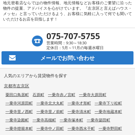
地元密着店ならではの物件情報、地元情報などお客様のご要望に沿った
物件の提案、アドバイスを心がけています。『左京区と言えばハウス・
メッセ』と言っていただけるよう、お客様に気軽に入って何でも聞いて
いただけるお店を目指します！
075-707-5755
営業時間：9:30～18:30
定休日：5月～11月の毎週水曜日
メールで
お問い合わせ
人気のエリアから賃貸物件を探す
京都市左京区
粟田口鳥居町
石原町
一乗寺赤ノ宮町
一乗寺大原田町
一乗寺河原田町
一乗寺北大丸町
一乗寺才形町
一乗寺下リ松町
一乗寺里ノ西町
一乗寺里ノ前町
一乗寺清水町
一乗寺地蔵本町
一乗寺染殿町
一乗寺高槻町
一乗寺塚本町
一乗寺築田町
一乗寺燈籠本町
一乗寺中ノ田町
一乗寺西水干町
一乗寺野田町