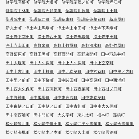
修学院高部町
修学院大道町
修学院茶屋ノ前町
修学院坪江町
修学院中林町
聖護院円頓美町
聖護院川原町
聖護院山王町
聖護院中町
聖護院西町
聖護院東町
聖護院蓮華蔵町
新車屋町
新丸太町
浄土寺上馬場町
浄土寺上南田町
浄土寺下馬場町
浄土寺下南田町
浄土寺西田町
浄土寺馬場町
浄土寺東田町
浄土寺南田町
高野泉町
高野上竹屋町
高野清水町
高野竹屋町
高野蓼原町
高野玉岡町
高野西開町
高野東開町
田中飛鳥井町
田中大堰町
田中大久保町
田中上大久保町
田中上玄京町
田中上古川町
田中上柳町
田中北春菜町
田中玄京町
田中里ノ内町
田中里ノ前町
田中下柳町
田中関田町
田中高原町
田中西浦町
田中西大久保町
田中西高原町
田中西春菜町
田中西樋ノ口町
田中野神町
田中馬場町
田中東高原町
田中東春菜町
田中東樋ノ口町
田中樋ノ口町
田中古川町
田中南大久保町
田中南西浦町
田中門前町
大文字町
東丸太町
福本町
孫橋町
松ケ崎泉川町
松ケ崎壱町田町
松ケ崎井出ケ海道町
松ケ崎今海道町
松ケ崎海尻町
松ケ崎木ノ本町
松ケ崎久土町
松ケ崎雲路町