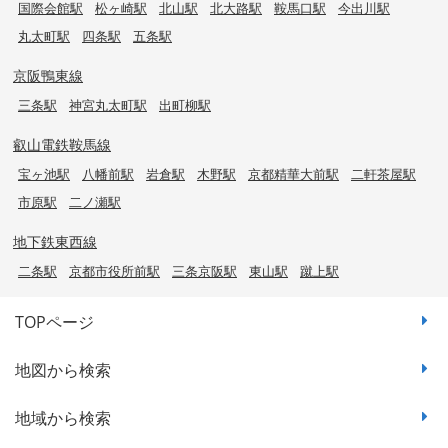
国際会館駅
松ヶ崎駅
北山駅
北大路駅
鞍馬口駅
今出川駅
丸太町駅
四条駅
五条駅
京阪鴨東線
三条駅
神宮丸太町駅
出町柳駅
叡山電鉄鞍馬線
宝ヶ池駅
八幡前駅
岩倉駅
木野駅
京都精華大前駅
二軒茶屋駅
市原駅
二ノ瀬駅
地下鉄東西線
二条駅
京都市役所前駅
三条京阪駅
東山駅
蹴上駅
TOPページ
地図から検索
地域から検索