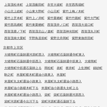
上賀茂松本町
上賀茂薮田町
衣笠大祓町
衣笠西馬場町
小山北上総町
小山東大野町
小山元町
紫竹上梅ノ木町
紫竹上芝本町
紫竹上ノ岸町
紫竹栗栖町
紫竹竹殿町
紫竹大門町
紫竹西高縄町
紫竹東栗栖町
西賀茂井ノ口町
西賀茂大道口町
西賀茂鹿ノ下町
西賀茂北山ノ森町
西賀茂神光院町
西賀茂丸川町
西賀茂南大栗町
平野鳥居前町
紫野北舟岡町
紫野東御所田町
京都市上京区
大猪熊町石薬師通河原町西入
大猪熊町石薬師通寺町東入
大猪熊町石薬師通中筋西入
大猪熊町石薬師通中筋東入
大猪熊町
大猪熊町中筋通石薬師上る
岡松町
表町
梶井町
上生洲町
錦砂町
駒之町
米屋町椹木町通油小路東入
米屋町
米屋町丸太町通油小路東入
米屋町丸太町通油小路西入
米屋町油小路椹木町下る
米屋町油小路通丸太町上る
米屋町椹木町通油小路西入
栄町
栄町石薬師通河原西入
栄町河原町通今出川下る
栄町河原町通石薬師下る