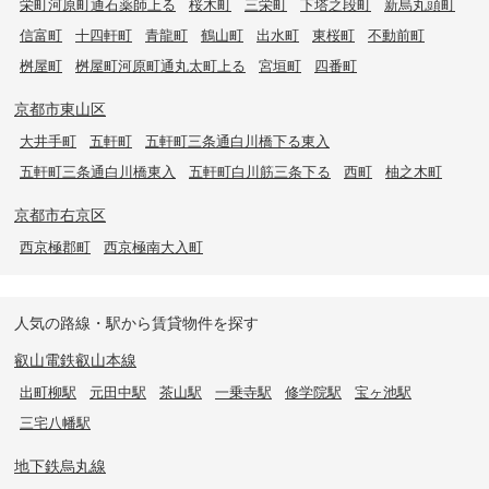
栄町河原町通石薬師上る
桜木町
三栄町
下塔之段町
新烏丸頭町
信富町
十四軒町
青龍町
鶴山町
出水町
東桜町
不動前町
桝屋町
桝屋町河原町通丸太町上る
宮垣町
四番町
京都市東山区
大井手町
五軒町
五軒町三条通白川橋下る東入
五軒町三条通白川橋東入
五軒町白川筋三条下る
西町
柚之木町
京都市右京区
西京極郡町
西京極南大入町
人気の路線・駅から賃貸物件を探す
叡山電鉄叡山本線
出町柳駅
元田中駅
茶山駅
一乗寺駅
修学院駅
宝ヶ池駅
三宅八幡駅
地下鉄烏丸線