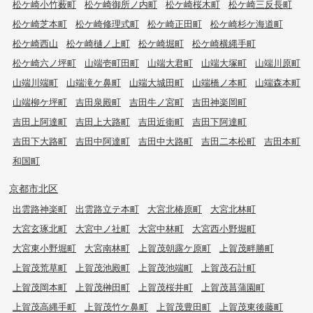
松ケ崎小竹薮町
松ケ崎御所ノ内町
松ケ崎桜木町
松ケ崎三反長町
松ケ崎芝本町
松ケ崎修理式町
松ケ崎正田町
松ケ崎杉ケ海道町
松ケ崎西山
松ケ崎樋ノ上町
松ケ崎堀町
松ケ崎横縄手町
松ケ崎六ノ坪町
山端壱町田町
山端大君町
山端大塚町
山端川原町
山端川端町
山端滝ケ鼻町
山端大城田町
山端橋ノ本町
山端森本町
山端柳ケ坪町
吉田泉殿町
吉田牛ノ宮町
吉田神楽岡町
吉田上阿達町
吉田上大路町
吉田近衛町
吉田下阿達町
吉田下大路町
吉田中阿達町
吉田中大路町
吉田二本松町
吉田本町
和国町
京都市北区
出雲路神楽町
出雲路立テ本町
大宮北椿原町
大宮北林町
大宮玄琢北町
大宮中ノ社町
大宮中林町
大宮西小野堀町
大宮東小野堀町
大宮南林町
上賀茂朝露ケ原町
上賀茂畔勝町
上賀茂荒草町
上賀茂池殿町
上賀茂池端町
上賀茂石計町
上賀茂岡本町
上賀茂榊田町
上賀茂桜井町
上賀茂菖蒲園町
上賀茂高縄手町
上賀茂竹ケ鼻町
上賀茂豊田町
上賀茂東後藤町