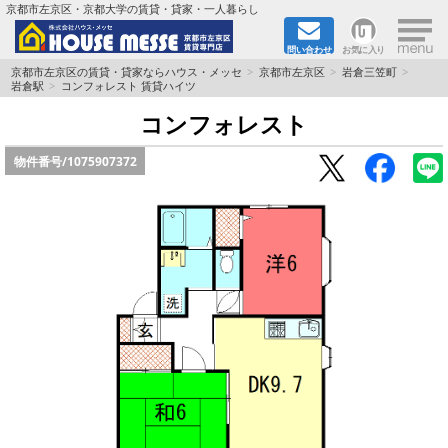
×
京都市左京区・京都大学の賃貸・貸家・一人暮らし
問い合わせ
お気に入り
TOPページ
京都市左京区の賃貸・貸家ならハウス・メッセ
京都市左京区
岩倉三笠町
岩倉駅
コンフォレスト 賃貸ハイツ
地図から検索
コンフォレスト
物件番号/
1075907372
地域から検索
京都大学＆京都芸術大学生さんに
書類DL & 入居者さまへ
家族で住むならマンション？賃家？
一人暮らしの物件特集
ペット相談OKの賃貸！