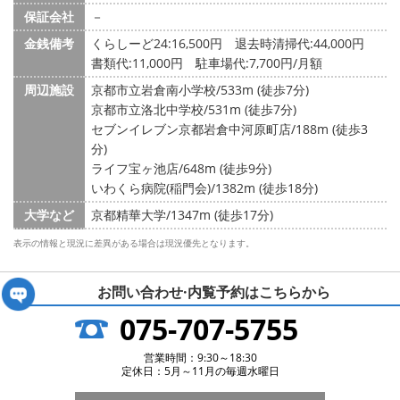
保証会社
－
金銭備考
くらしーど24:16,500円 退去時清掃代:44,000円
書類代:11,000円 駐車場代:7,700円/月額
周辺施設
京都市立岩倉南小学校/533m (徒歩7分)
京都市立洛北中学校/531m (徒歩7分)
セブンイレブン京都岩倉中河原町店/188m (徒歩3
分)
ライフ宝ヶ池店/648m (徒歩9分)
いわくら病院(稲門会)/1382m (徒歩18分)
大学など
京都精華大学/1347m (徒歩17分)
表示の情報と現況に差異がある場合は現況優先となります。
お問い合わせ·内覧予約は
こちらから
075-707-5755
営業時間：9:30～18:30
定休日：5月～11月の毎週水曜日