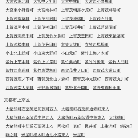
大宮玄琢北町
大宮中ノ社町
大宮中林町
大宮西小野堀町
大宮東小野堀町
大宮南林町
上賀茂朝露ケ原町
上賀茂畔勝町
上賀茂荒草町
上賀茂池殿町
上賀茂池端町
上賀茂石計町
上賀茂岡本町
上賀茂榊田町
上賀茂桜井町
上賀茂菖蒲園町
上賀茂高縄手町
上賀茂竹ケ鼻町
上賀茂豊田町
上賀茂東後藤町
上賀茂松本町
上賀茂薮田町
衣笠大祓町
衣笠西馬場町
小山北上総町
小山東大野町
小山元町
紫竹上梅ノ木町
紫竹上芝本町
紫竹上ノ岸町
紫竹栗栖町
紫竹竹殿町
紫竹大門町
紫竹西高縄町
紫竹東栗栖町
西賀茂井ノ口町
西賀茂大道口町
西賀茂鹿ノ下町
西賀茂北山ノ森町
西賀茂神光院町
西賀茂丸川町
西賀茂南大栗町
平野鳥居前町
紫野北舟岡町
紫野東御所田町
京都市上京区
大猪熊町石薬師通河原町西入
大猪熊町石薬師通寺町東入
大猪熊町石薬師通中筋西入
大猪熊町石薬師通中筋東入
大猪熊町
大猪熊町中筋通石薬師上る
岡松町
表町
梶井町
上生洲町
錦砂町
駒之町
米屋町椹木町通油小路東入
米屋町