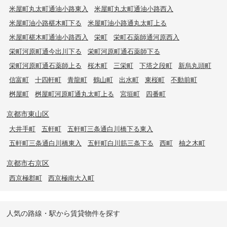
米屋町丸太町通油小路東入
米屋町丸太町通油小路西入
米屋町油小路椹木町下る
米屋町油小路通丸太町上る
米屋町椹木町通油小路西入
栄町
栄町石薬師通河原西入
栄町河原町通今出川下る
栄町河原町通石薬師下る
栄町河原町通石薬師上る
桜木町
三栄町
下塔之段町
新烏丸頭町
信富町
十四軒町
青龍町
鶴山町
出水町
東桜町
不動前町
桝屋町
桝屋町河原町通丸太町上る
宮垣町
四番町
京都市東山区
大井手町
五軒町
五軒町三条通白川橋下る東入
五軒町三条通白川橋東入
五軒町白川筋三条下る
西町
柚之木町
京都市右京区
西京極郡町
西京極南大入町
人気の路線・駅から賃貸物件を探す