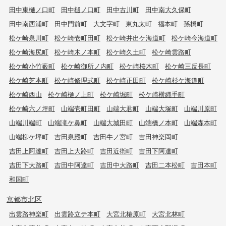
田中東樋ノ口町
田中樋ノ口町
田中古川町
田中南大久保町
田中南西浦町
田中門前町
大文字町
東丸太町
福本町
孫橋町
松ケ崎泉川町
松ケ崎壱町田町
松ケ崎井出ケ海道町
松ケ崎今海道町
松ケ崎海尻町
松ケ崎木ノ本町
松ケ崎久土町
松ケ崎雲路町
松ケ崎小竹薮町
松ケ崎御所ノ内町
松ケ崎桜木町
松ケ崎三反長町
松ケ崎芝本町
松ケ崎修理式町
松ケ崎正田町
松ケ崎杉ケ海道町
松ケ崎西山
松ケ崎樋ノ上町
松ケ崎堀町
松ケ崎横縄手町
松ケ崎六ノ坪町
山端壱町田町
山端大君町
山端大塚町
山端川原町
山端川端町
山端滝ケ鼻町
山端大城田町
山端橋ノ本町
山端森本町
山端柳ケ坪町
吉田泉殿町
吉田牛ノ宮町
吉田神楽岡町
吉田上阿達町
吉田上大路町
吉田近衛町
吉田下阿達町
吉田下大路町
吉田中阿達町
吉田中大路町
吉田二本松町
吉田本町
和国町
京都市北区
出雲路神楽町
出雲路立テ本町
大宮北椿原町
大宮北林町