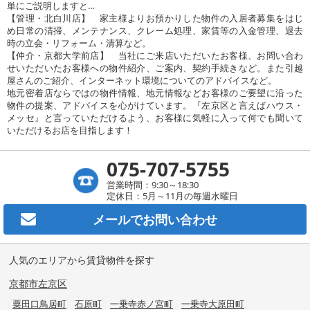
単にご説明しますと…
【管理・北白川店】 家主様よりお預かりした物件の入居者募集をはじ
め日常の清掃、メンテナンス、クレーム処理、家賃等の入金管理、退去
時の立会・リフォーム・清算など。
【仲介・京都大学前店】 当社にご来店いただいたお客様、お問い合わ
せいただいたお客様への物件紹介、ご案内、契約手続きなど。また引越
屋さんのご紹介、インターネット環境についてのアドバイスなど。
地元密着店ならではの物件情報、地元情報などお客様のご要望に沿った
物件の提案、アドバイスを心がけています。『左京区と言えばハウス・
メッセ』と言っていただけるよう、お客様に気軽に入って何でも聞いて
いただけるお店を目指します！
075-707-5755
営業時間：9:30～18:30
定休日：5月～11月の毎週水曜日
メールで
お問い合わせ
人気のエリアから賃貸物件を探す
京都市左京区
粟田口鳥居町
石原町
一乗寺赤ノ宮町
一乗寺大原田町