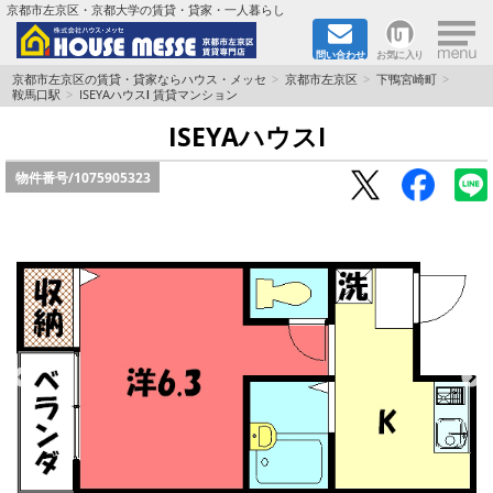
×
京都市左京区・京都大学の賃貸・貸家・一人暮らし
問い合わせ
お気に入り
TOPページ
京都市左京区の賃貸・貸家ならハウス・メッセ
京都市左京区
下鴨宮崎町
鞍馬口駅
ISEYAハウスⅠ 賃貸マンション
地図から検索
ISEYAハウスⅠ
物件番号/
1075905323
地域から検索
京都大学＆京都芸術大学生さんに
書類DL & 入居者さまへ
家族で住むならマンション？賃家？
一人暮らしの物件特集
ペット相談OKの賃貸！