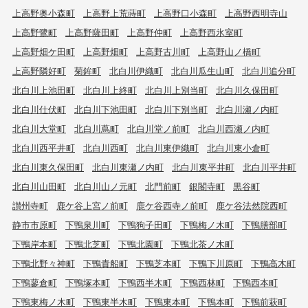
上高野奥小森町
上高野上荒蒔町
上高野口小森町
上高野西明寺山
上高野鷺町
上高野薩田町
上高野仲町
上高野西氷室町
上高野畑ケ田町
上高野畑町
上高野古川町
上高野山ノ橋町
上高野隣好町
菊鉾町
北白川伊織町
北白川瓜生山町
北白川追分町
北白川上池田町
北白川上終町
北白川上別当町
北白川久保田町
北白川仕伏町
北白川下池田町
北白川下別当町
北白川瀬ノ内町
北白川大堂町
北白川蔦町
北白川堂ノ前町
北白川西瀬ノ内町
北白川西平井町
北白川西町
北白川東伊織町
北白川東小倉町
北白川東久保田町
北白川東瀬ノ内町
北白川東平井町
北白川平井町
北白川山田町
北白川山ノ元町
北門前町
銀閣寺町
黒谷町
讃州寺町
鹿ケ谷上宮ノ前町
鹿ケ谷西寺ノ前町
鹿ケ谷法然院西町
静市市原町
下鴨泉川町
下鴨狗子田町
下鴨梅ノ木町
下鴨膳部町
下鴨岸本町
下鴨北芝町
下鴨北園町
下鴨北茶ノ木町
下鴨北野々神町
下鴨貴船町
下鴨芝本町
下鴨下川原町
下鴨高木町
下鴨蓼倉町
下鴨塚本町
下鴨西半木町
下鴨西林町
下鴨西本町
下鴨東梅ノ木町
下鴨東半木町
下鴨東本町
下鴨本町
下鴨前萩町