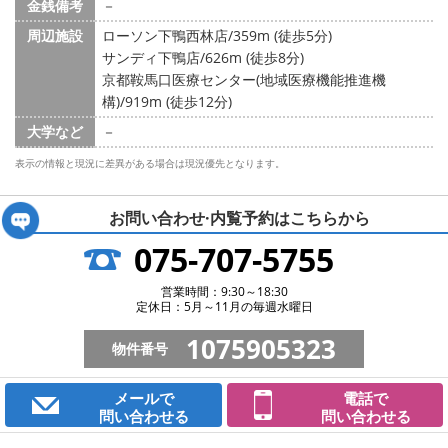
金銭備考
－
周辺施設
ローソン下鴨西林店/359m (徒歩5分)
サンディ下鴨店/626m (徒歩8分)
京都鞍馬口医療センター(地域医療機能推進機
構)/919m (徒歩12分)
大学など
－
表示の情報と現況に差異がある場合は現況優先となります。
お問い合わせ·内覧予約は
こちらから
075-707-5755
営業時間：9:30～18:30
定休日：5月～11月の毎週水曜日
1075905323
物件番号
メールで
電話で
問い合わせる
問い合わせる