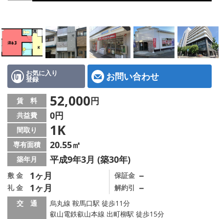
特選物件
ハウスメーカー施工特集！
路線·駅から探す
IT重説について
お気に入り
お問い合わせ
登録
スタッフ紹介
52,000
円
賃 料
0円
共益費
賃貸管理の北白川店
1K
間取り
店舗情報·アクセス
20.55㎡
専有面積
平成9年3月 (築30年)
築年月
会社概要
1ヶ月
－
敷 金
保証金
1ヶ月
－
礼 金
解約引
メールでお問い合わせ
交 通
烏丸線 鞍馬口駅 徒歩11分
叡山電鉄叡山本線 出町柳駅 徒歩15分