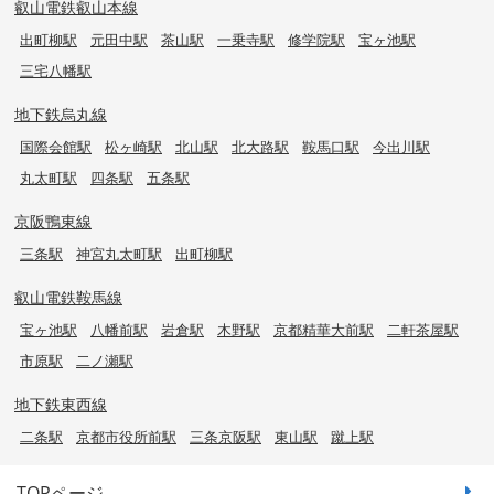
叡山電鉄叡山本線
出町柳駅
元田中駅
茶山駅
一乗寺駅
修学院駅
宝ヶ池駅
三宅八幡駅
地下鉄烏丸線
国際会館駅
松ヶ崎駅
北山駅
北大路駅
鞍馬口駅
今出川駅
丸太町駅
四条駅
五条駅
京阪鴨東線
三条駅
神宮丸太町駅
出町柳駅
叡山電鉄鞍馬線
宝ヶ池駅
八幡前駅
岩倉駅
木野駅
京都精華大前駅
二軒茶屋駅
市原駅
二ノ瀬駅
地下鉄東西線
二条駅
京都市役所前駅
三条京阪駅
東山駅
蹴上駅
TOPページ