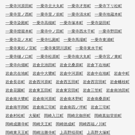
一乗寺河原田町
一乗寺北大丸町
一乗寺才形町
一乗寺下リ松町
一乗寺里ノ西町
一乗寺里ノ前町
一乗寺清水町
一乗寺地蔵本町
一乗寺染殿町
一乗寺高槻町
一乗寺塚本町
一乗寺築田町
一乗寺燈籠本町
一乗寺中ノ田町
一乗寺西水干町
一乗寺野田町
一乗寺花ノ木町
一乗寺払殿町
一乗寺馬場町
一乗寺東浦町
一乗寺東杉ノ宮町
一乗寺東閉川原町
一乗寺東水干町
一乗寺樋ノ口町
一乗寺松原町
一乗寺南大丸町
一乗寺宮ノ東町
一乗寺向畑町
岩倉北池田町
岩倉北桑原町
岩倉下在地町
岩倉忠在地町
岩倉中大鷺町
岩倉中河原町
岩倉中在地町
岩倉中町
岩倉長谷町
岩倉西河原町
岩倉西五田町
岩倉西宮田町
岩倉幡枝町
岩倉花園町
岩倉東五田町
岩倉東宮田町
岩倉三笠町
岩倉南池田町
岩倉南大鷺町
岩倉南河原町
岩倉南木野町
岩倉南桑原町
岩倉南平岡町
岩倉南三宅町
岩倉南四ノ坪町
岩倉三宅町
岩倉村松町
大菊町
岡崎入江町
岡崎北御所町
岡崎真如堂前町
岡崎成勝寺町
岡崎天王町
岡崎徳成町
岡崎西福ノ川町
岡崎東天王町
岡崎法勝寺町
上高野稲荷町
上高野大塚町