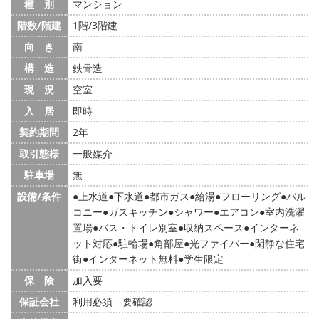
種 別
マンション
階数/階建
1階/3階建
向 き
南
構 造
鉄骨造
現 況
空室
入 居
即時
契約期間
2年
取引態様
一般媒介
駐車場
無
設備/条件
上水道
下水道
都市ガス
給湯
フローリング
バル
コニー
ガスキッチン
シャワー
エアコン
室内洗濯
置場
バス・トイレ別室
収納スペース
インターネ
ット対応
駐輪場
角部屋
光ファイバー
閑静な住宅
街
インターネット無料
学生限定
保 険
加入要
保証会社
利用必須 要確認