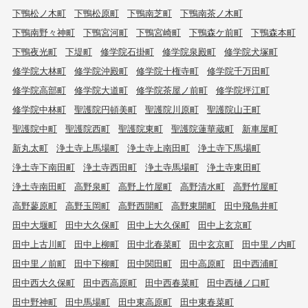
下鴨松ノ木町
下鴨松原町
下鴨南芝町
下鴨南茶ノ木町
下鴨南野々神町
下鴨宮河町
下鴨宮崎町
下鴨森ケ前町
下鴨森本町
下鴨夜光町
下堤町
修学院石掛町
修学院泉殿町
修学院犬塚町
修学院大林町
修学院沖殿町
修学院十権寺町
修学院千万田町
修学院高部町
修学院大道町
修学院茶屋ノ前町
修学院坪江町
修学院中林町
聖護院円頓美町
聖護院川原町
聖護院山王町
聖護院中町
聖護院西町
聖護院東町
聖護院蓮華蔵町
新車屋町
新丸太町
浄土寺上馬場町
浄土寺上南田町
浄土寺下馬場町
浄土寺下南田町
浄土寺西田町
浄土寺馬場町
浄土寺東田町
浄土寺南田町
高野泉町
高野上竹屋町
高野清水町
高野竹屋町
高野蓼原町
高野玉岡町
高野西開町
高野東開町
田中飛鳥井町
田中大堰町
田中大久保町
田中上大久保町
田中上玄京町
田中上古川町
田中上柳町
田中北春菜町
田中玄京町
田中里ノ内町
田中里ノ前町
田中下柳町
田中関田町
田中高原町
田中西浦町
田中西大久保町
田中西高原町
田中西春菜町
田中西樋ノ口町
田中野神町
田中馬場町
田中東高原町
田中東春菜町