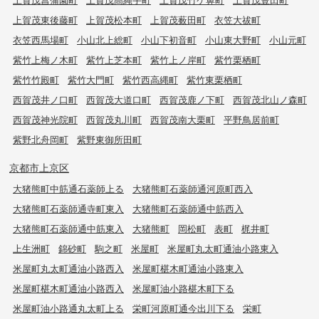
上賀茂東後藤町
上賀茂松本町
上賀茂薮田町
衣笠大祓町
衣笠西馬場町
小山北上総町
小山下初音町
小山東大野町
小山元町
紫竹上梅ノ木町
紫竹上芝本町
紫竹上ノ岸町
紫竹栗栖町
紫竹竹殿町
紫竹大門町
紫竹西高縄町
紫竹東栗栖町
西賀茂井ノ口町
西賀茂大道口町
西賀茂鹿ノ下町
西賀茂北山ノ森町
西賀茂神光院町
西賀茂丸川町
西賀茂南大栗町
平野鳥居前町
紫野北舟岡町
紫野東御所田町
京都市上京区
大猪熊町中筋通石薬師上る
大猪熊町石薬師通河原町西入
大猪熊町石薬師通寺町東入
大猪熊町石薬師通中筋西入
大猪熊町石薬師通中筋東入
大猪熊町
岡松町
表町
梶井町
上生洲町
錦砂町
駒之町
米屋町
米屋町丸太町通油小路東入
米屋町丸太町通油小路西入
米屋町椹木町通油小路東入
米屋町椹木町通油小路西入
米屋町油小路椹木町下る
米屋町油小路通丸太町上る
栄町河原町通今出川下る
栄町