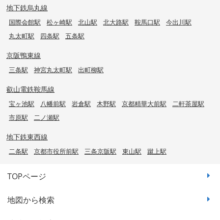
地下鉄烏丸線
国際会館駅
松ヶ崎駅
北山駅
北大路駅
鞍馬口駅
今出川駅
丸太町駅
四条駅
五条駅
京阪鴨東線
三条駅
神宮丸太町駅
出町柳駅
叡山電鉄鞍馬線
宝ヶ池駅
八幡前駅
岩倉駅
木野駅
京都精華大前駅
二軒茶屋駅
市原駅
二ノ瀬駅
地下鉄東西線
二条駅
京都市役所前駅
三条京阪駅
東山駅
蹴上駅
TOPページ
地図から検索