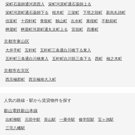
栄町石薬師通河原西入
栄町河原町通石薬師上る
栄町河原町通石薬師下る
桜木町
三栄町
下塔之段町
新烏丸頭町
信富町
十四軒町
青龍町
鶴山町
出水町
東桜町
不動前町
桝屋町
桝屋町河原町通丸太町上る
宮垣町
四番町
京都市東山区
大井手町
五軒町
五軒町三条通白川橋下る東入
五軒町三条通白川橋東入
五軒町白川筋三条下る
西町
柚之木町
京都市右京区
西京極郡町
西京極南大入町
人気の路線・駅から賃貸物件を探す
叡山電鉄叡山本線
出町柳駅
元田中駅
茶山駅
一乗寺駅
修学院駅
宝ヶ池駅
三宅八幡駅