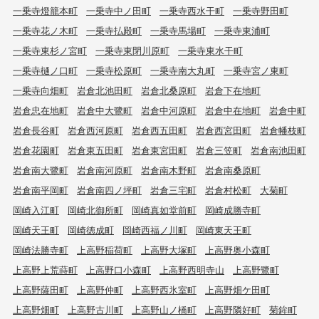
一乗寺燈籠本町
一乗寺中ノ田町
一乗寺西水干町
一乗寺野田町
一乗寺花ノ木町
一乗寺払殿町
一乗寺馬場町
一乗寺東浦町
一乗寺東杉ノ宮町
一乗寺東閉川原町
一乗寺東水干町
一乗寺樋ノ口町
一乗寺松原町
一乗寺南大丸町
一乗寺宮ノ東町
一乗寺向畑町
岩倉北池田町
岩倉北桑原町
岩倉下在地町
岩倉忠在地町
岩倉中大鷺町
岩倉中河原町
岩倉中在地町
岩倉中町
岩倉長谷町
岩倉西河原町
岩倉西五田町
岩倉西宮田町
岩倉幡枝町
岩倉花園町
岩倉東五田町
岩倉東宮田町
岩倉三笠町
岩倉南池田町
岩倉南大鷺町
岩倉南河原町
岩倉南木野町
岩倉南桑原町
岩倉南平岡町
岩倉南四ノ坪町
岩倉三宅町
岩倉村松町
大菊町
岡崎入江町
岡崎北御所町
岡崎真如堂前町
岡崎成勝寺町
岡崎天王町
岡崎徳成町
岡崎西福ノ川町
岡崎東天王町
岡崎法勝寺町
上高野稲荷町
上高野大塚町
上高野奥小森町
上高野上荒蒔町
上高野口小森町
上高野西明寺山
上高野鷺町
上高野薩田町
上高野仲町
上高野西氷室町
上高野畑ケ田町
上高野畑町
上高野古川町
上高野山ノ橋町
上高野隣好町
菊鉾町