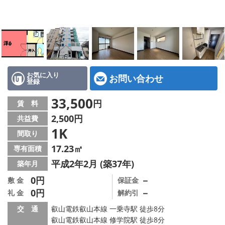
特選物件
ハウスメーカー施工特集！
路線·駅から探す
IT重説について
お気に入り
お問い合わせ
登録
スタッフ紹介
33,500
円
賃 料
2,500円
共益費
賃貸管理の北白川店
1K
間取り
店舗情報·アクセス
17.23㎡
専有面積
平成2年2月 (築37年)
築年月
会社概要
0円
－
敷 金
保証金
0円
－
礼 金
解約引
メールでお問い合わせ
交 通
叡山電鉄叡山本線 一乗寺駅 徒歩8分
叡山電鉄叡山本線 修学院駅 徒歩8分