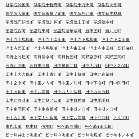
修学院沖殿町
修学院十権寺町
修学院千万田町
修学院高部町
修学院大道町
修学院茶屋ノ前町
修学院坪江町
修学院中林町
聖護院円頓美町
聖護院川原町
聖護院山王町
聖護院中町
聖護院西町
聖護院東町
聖護院蓮華蔵町
新車屋町
新丸太町
浄土寺上馬場町
浄土寺上南田町
浄土寺下馬場町
浄土寺下南田町
浄土寺西田町
浄土寺馬場町
浄土寺東田町
浄土寺南田町
高野泉町
高野上竹屋町
高野清水町
高野竹屋町
高野蓼原町
高野玉岡町
高野西開町
高野東開町
田中飛鳥井町
田中大堰町
田中大久保町
田中上大久保町
田中上古川町
田中上柳町
田中北春菜町
田中玄京町
田中里ノ内町
田中里ノ前町
田中下柳町
田中関田町
田中高原町
田中西浦町
田中西大久保町
田中西高原町
田中西春菜町
田中西樋ノ口町
田中野神町
田中馬場町
田中東高原町
田中東春菜町
田中東樋ノ口町
田中樋ノ口町
田中古川町
田中南大久保町
田中南西浦町
田中門前町
大文字町
東丸太町
福本町
孫橋町
松ケ崎泉川町
松ケ崎壱町田町
松ケ崎井出ケ海道町
松ケ崎今海道町
松ケ崎海尻町
松ケ崎木ノ本町