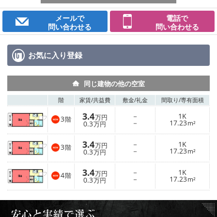
メールで
電話で
問い合わせる
問い合わせる
お気に入り
登録
同じ建物の他の空室
階
家賃/
共益費
敷金/
礼金
間取り/
専有面積
3.4
－
1K
万円
3
階
－
17.23
0.3
m²
万円
3.4
－
1K
万円
3
階
－
17.23
0.3
m²
万円
3.4
－
1K
万円
4
階
－
17.23
0.3
m²
万円