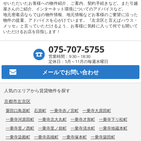
せいただいたお客様への物件紹介、ご案内、契約手続きなど。また引越
屋さんのご紹介、インターネット環境についてのアドバイスなど。
地元密着店ならではの物件情報、地元情報などお客様のご要望に沿った
物件の提案、アドバイスを心がけています。『左京区と言えばハウス・
メッセ』と言っていただけるよう、お客様に気軽に入って何でも聞いて
いただけるお店を目指します！
075-707-5755
営業時間：9:30～18:30
定休日：5月～11月の毎週水曜日
メールで
お問い合わせ
人気のエリアから賃貸物件を探す
京都市左京区
粟田口鳥居町
石原町
一乗寺赤ノ宮町
一乗寺大原田町
一乗寺河原田町
一乗寺北大丸町
一乗寺才形町
一乗寺下リ松町
一乗寺里ノ西町
一乗寺里ノ前町
一乗寺清水町
一乗寺地蔵本町
一乗寺染殿町
一乗寺高槻町
一乗寺塚本町
一乗寺築田町