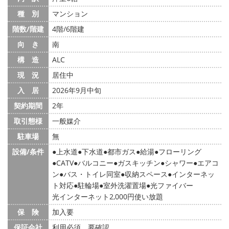
種 別
マンション
階数/階建
4階/6階建
向 き
南
構 造
ALC
現 況
居住中
入 居
2026年9月中旬
契約期間
2年
取引態様
一般媒介
駐車場
無
設備/条件
上水道
下水道
都市ガス
給湯
フローリング
CATV
バルコニー
ガスキッチン
シャワー
エアコ
ン
バス・トイレ同室
収納スペース
インターネッ
ト対応
駐輪場
室外洗濯置場
光ファイバー
光インターネット2,000円使い放題
保 険
加入要
保証会社
利用必須 要確認