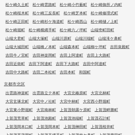
松ケ崎久土町
松ケ崎雲路町
松ケ崎小竹薮町
松ケ崎御所ノ内町
松ケ崎桜木町
松ケ崎三反長町
松ケ崎芝本町
松ケ崎修理式町
松ケ崎正田町
松ケ崎杉ケ海道町
松ケ崎西山
松ケ崎樋ノ上町
松ケ崎堀町
松ケ崎横縄手町
松ケ崎六ノ坪町
山端壱町田町
山端大君町
山端大塚町
山端川原町
山端川端町
山端滝ケ鼻町
山端大城田町
山端橋ノ本町
山端森本町
山端柳ケ坪町
吉田泉殿町
吉田牛ノ宮町
吉田神楽岡町
吉田上阿達町
吉田上大路町
吉田近衛町
吉田下阿達町
吉田下大路町
吉田中阿達町
吉田中大路町
吉田二本松町
吉田本町
和国町
京都市北区
出雲路神楽町
出雲路立テ本町
大宮北椿原町
大宮北林町
大宮玄琢北町
大宮中ノ社町
大宮中林町
大宮西小野堀町
大宮東小野堀町
大宮南林町
上賀茂朝露ケ原町
上賀茂畔勝町
上賀茂荒草町
上賀茂池殿町
上賀茂池端町
上賀茂石計町
上賀茂岡本口町
上賀茂岡本町
上賀茂榊田町
上賀茂桜井町
上賀茂菖蒲園町
上賀茂高縄手町
上賀茂竹ケ鼻町
上賀茂豊田町