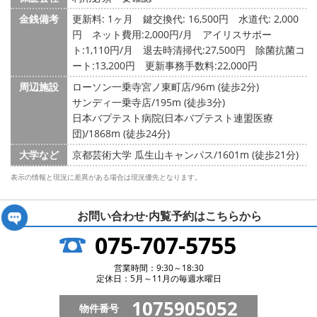
金銭備考
更新料: 1ヶ月
鍵交換代: 16,500円
水道代: 2,000
円
ネット費用:2,000円/月 アイリスサポー
ト:1,110円/月 退去時清掃代:27,500円 除菌抗菌コ
ート:13,200円 更新事務手数料:22,000円
周辺施設
ローソン一乗寺宮ノ東町店/96m (徒歩2分)
サンディ一乗寺店/195m (徒歩3分)
日本バプテスト病院(日本バプテスト連盟医療
団)/1868m (徒歩24分)
大学など
京都芸術大学 瓜生山キャンパス/1601m (徒歩21分)
表示の情報と現況に差異がある場合は現況優先となります。
お問い合わせ·内覧予約は
こちらから
075-707-5755
営業時間：9:30～18:30
定休日：5月～11月の毎週水曜日
1075905052
物件番号