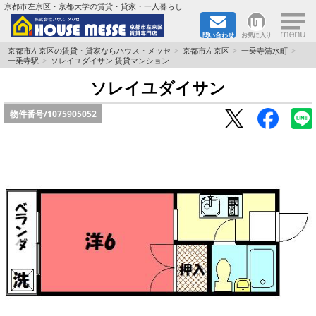
×
京都市左京区・京都大学の賃貸・貸家・一人暮らし
問い合わせ
お気に入り
TOPページ
京都市左京区の賃貸・貸家ならハウス・メッセ
京都市左京区
一乗寺清水町
一乗寺駅
ソレイユダイサン 賃貸マンション
地図から検索
ソレイユダイサン
物件番号/
1075905052
地域から検索
京都大学＆京都芸術大学生さんに
書類DL & 入居者さまへ
家族で住むならマンション？賃家？
一人暮らしの物件特集
ペット相談OKの賃貸！