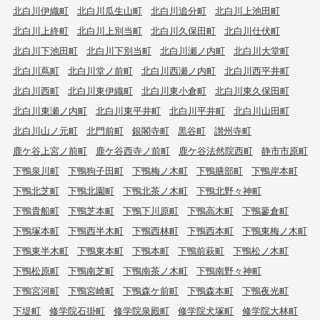
北白川伊織町
北白川瓜生山町
北白川追分町
北白川上池田町
北白川上終町
北白川上別当町
北白川久保田町
北白川仕伏町
北白川下池田町
北白川下別当町
北白川瀬ノ内町
北白川大堂町
北白川蔦町
北白川堂ノ前町
北白川西瀬ノ内町
北白川西平井町
北白川西町
北白川東伊織町
北白川東小倉町
北白川東久保田町
北白川東瀬ノ内町
北白川東平井町
北白川平井町
北白川山田町
北白川山ノ元町
北門前町
銀閣寺町
黒谷町
讃州寺町
鹿ケ谷上宮ノ前町
鹿ケ谷西寺ノ前町
鹿ケ谷法然院西町
静市市原町
下鴨泉川町
下鴨狗子田町
下鴨梅ノ木町
下鴨膳部町
下鴨岸本町
下鴨北芝町
下鴨北園町
下鴨北茶ノ木町
下鴨北野々神町
下鴨貴船町
下鴨芝本町
下鴨下川原町
下鴨高木町
下鴨蓼倉町
下鴨塚本町
下鴨西半木町
下鴨西林町
下鴨西本町
下鴨東梅ノ木町
下鴨東半木町
下鴨東本町
下鴨本町
下鴨前萩町
下鴨松ノ木町
下鴨松原町
下鴨南芝町
下鴨南茶ノ木町
下鴨南野々神町
下鴨宮河町
下鴨宮崎町
下鴨森ケ前町
下鴨森本町
下鴨夜光町
下堤町
修学院石掛町
修学院泉殿町
修学院犬塚町
修学院大林町