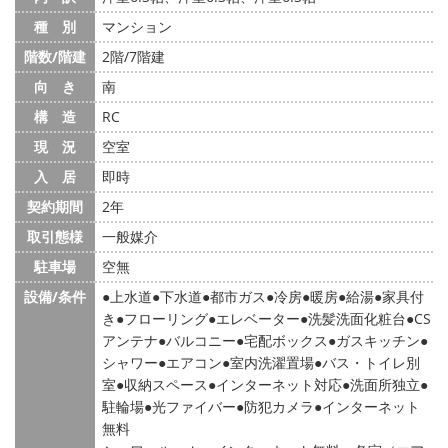
種 別
マンション
階数/階建
2階/7階建
向 き
南
構 造
RC
現 況
空室
入 居
即時
契約期間
2年
取引態様
一般媒介
駐車場
空無
設備/条件
上水道
下水道
都市ガス
冷房
暖房
給湯
家具付
き
フローリング
エレベーター
洗髪洗面化粧台
CS
アンテナ
バルコニー
宅配ボックス
ガスキッチン
シャワー
エアコン
室内洗濯置場
バス・トイレ別
室
収納スペース
インターネット対応
洗面所独立
駐輪場
光ファイバー
防犯カメラ
インターネット
無料