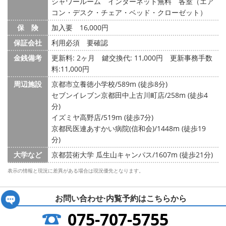
シャワールーム インターネット無料 各室（エア
コン・デスク・チェア・ベッド・クローゼット）
保 険
加入要 16,000円
保証会社
利用必須 要確認
金銭備考
更新料: 2ヶ月
鍵交換代: 11,000円
更新事務手数
料:11,000円
周辺施設
京都市立養徳小学校/589m (徒歩8分)
セブンイレブン京都田中上古川町店/258m (徒歩4
分)
イズミヤ高野店/519m (徒歩7分)
京都民医連あすかい病院(信和会)/1448m (徒歩19
分)
大学など
京都芸術大学 瓜生山キャンパス/1607m (徒歩21分)
表示の情報と現況に差異がある場合は現況優先となります。
お問い合わせ·内覧予約は
こちらから
075-707-5755