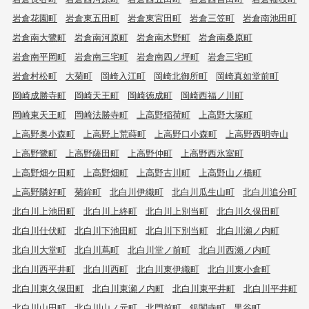
岩倉花園町
岩倉東五田町
岩倉東宮田町
岩倉三笠町
岩倉南池田町
岩倉南大鷺町
岩倉南河原町
岩倉南木野町
岩倉南桑原町
岩倉南平岡町
岩倉南三宅町
岩倉南四ノ坪町
岩倉三宅町
岩倉村松町
大菊町
岡崎入江町
岡崎北御所町
岡崎真如堂前町
岡崎成勝寺町
岡崎天王町
岡崎徳成町
岡崎西福ノ川町
岡崎東天王町
岡崎法勝寺町
上高野稲荷町
上高野大塚町
上高野奥小森町
上高野上荒蒔町
上高野口小森町
上高野西明寺山
上高野鷺町
上高野薩田町
上高野仲町
上高野西氷室町
上高野畑ケ田町
上高野畑町
上高野古川町
上高野山ノ橋町
上高野隣好町
菊鉾町
北白川伊織町
北白川瓜生山町
北白川追分町
北白川上池田町
北白川上終町
北白川上別当町
北白川久保田町
北白川仕伏町
北白川下池田町
北白川下別当町
北白川瀬ノ内町
北白川大堂町
北白川蔦町
北白川堂ノ前町
北白川西瀬ノ内町
北白川西平井町
北白川西町
北白川東伊織町
北白川東小倉町
北白川東久保田町
北白川東瀬ノ内町
北白川東平井町
北白川平井町
北白川山田町
北白川山ノ元町
北門前町
銀閣寺町
黒谷町