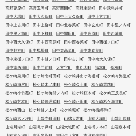
高野蓼原町
高野玉岡町
高野西開町
高野東開町
田中飛鳥井町
田中大堰町
田中大久保町
田中上大久保町
田中上玄京町
田中上古川町
田中上柳町
田中北春菜町
田中玄京町
田中里ノ内町
田中里ノ前町
田中下柳町
田中関田町
田中高原町
田中西浦町
田中西大久保町
田中西高原町
田中西春菜町
田中西樋ノ口町
田中野神町
田中馬場町
田中東高原町
田中東春菜町
田中東樋ノ口町
田中樋ノ口町
田中古川町
田中南大久保町
田中南西浦町
田中門前町
大文字町
東丸太町
福本町
孫橋町
松ケ崎泉川町
松ケ崎壱町田町
松ケ崎井出ケ海道町
松ケ崎今海道町
松ケ崎海尻町
松ケ崎木ノ本町
松ケ崎久土町
松ケ崎雲路町
松ケ崎小竹薮町
松ケ崎御所ノ内町
松ケ崎桜木町
松ケ崎三反長町
松ケ崎芝本町
松ケ崎修理式町
松ケ崎正田町
松ケ崎杉ケ海道町
松ケ崎西山
松ケ崎樋ノ上町
松ケ崎堀町
松ケ崎横縄手町
松ケ崎六ノ坪町
山端壱町田町
山端大君町
山端大塚町
山端川原町
山端川端町
山端滝ケ鼻町
山端大城田町
山端橋ノ本町
山端森本町
山端柳ケ坪町
吉田泉殿町
吉田牛ノ宮町
吉田神楽岡町