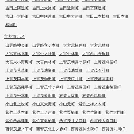
吉田上阿達町
吉田上大路町
吉田近衛町
吉田下阿達町
吉田下大路町
吉田中阿達町
吉田中大路町
吉田二本松町
吉田本町
和国町
京都市北区
出雲路神楽町
出雲路立テ本町
大宮北椿原町
大宮北林町
大宮玄琢北町
大宮中ノ社町
大宮中林町
大宮西小野堀町
大宮東小野堀町
大宮南林町
上賀茂朝露ケ原町
上賀茂畔勝町
上賀茂荒草町
上賀茂池殿町
上賀茂池端町
上賀茂石計町
上賀茂岡本町
上賀茂榊田町
上賀茂桜井町
上賀茂菖蒲園町
上賀茂高縄手町
上賀茂竹ケ鼻町
上賀茂豊田町
上賀茂東後藤町
上賀茂松本町
上賀茂薮田町
衣笠大祓町
衣笠西馬場町
小山北上総町
小山東大野町
小山元町
紫竹上梅ノ木町
紫竹上芝本町
紫竹上ノ岸町
紫竹栗栖町
紫竹竹殿町
紫竹大門町
紫竹西高縄町
紫竹東栗栖町
西賀茂井ノ口町
西賀茂大道口町
西賀茂鹿ノ下町
西賀茂北山ノ森町
西賀茂神光院町
西賀茂丸川町