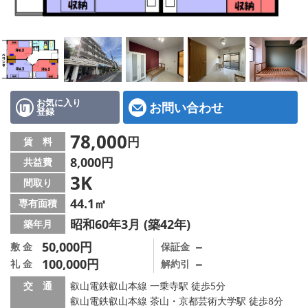
特選物件
ハウスメーカー施工特集！
路線·駅から探す
IT重説について
お気に入り
お問い合わせ
登録
スタッフ紹介
78,000
円
賃 料
8,000円
共益費
賃貸管理の北白川店
3K
間取り
店舗情報·アクセス
44.1㎡
専有面積
昭和60年3月 (築42年)
築年月
会社概要
50,000円
－
敷 金
保証金
100,000円
－
礼 金
解約引
メールでお問い合わせ
交 通
叡山電鉄叡山本線 一乗寺駅 徒歩5分
叡山電鉄叡山本線 茶山・京都芸術大学駅 徒歩8分