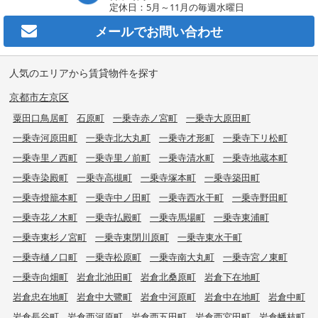
定休日：5月～11月の毎週水曜日
メールで
お問い合わせ
人気のエリアから賃貸物件を探す
京都市左京区
粟田口鳥居町
石原町
一乗寺赤ノ宮町
一乗寺大原田町
一乗寺河原田町
一乗寺北大丸町
一乗寺才形町
一乗寺下リ松町
一乗寺里ノ西町
一乗寺里ノ前町
一乗寺清水町
一乗寺地蔵本町
一乗寺染殿町
一乗寺高槻町
一乗寺塚本町
一乗寺築田町
一乗寺燈籠本町
一乗寺中ノ田町
一乗寺西水干町
一乗寺野田町
一乗寺花ノ木町
一乗寺払殿町
一乗寺馬場町
一乗寺東浦町
一乗寺東杉ノ宮町
一乗寺東閉川原町
一乗寺東水干町
一乗寺樋ノ口町
一乗寺松原町
一乗寺南大丸町
一乗寺宮ノ東町
一乗寺向畑町
岩倉北池田町
岩倉北桑原町
岩倉下在地町
岩倉忠在地町
岩倉中大鷺町
岩倉中河原町
岩倉中在地町
岩倉中町
岩倉長谷町
岩倉西河原町
岩倉西五田町
岩倉西宮田町
岩倉幡枝町