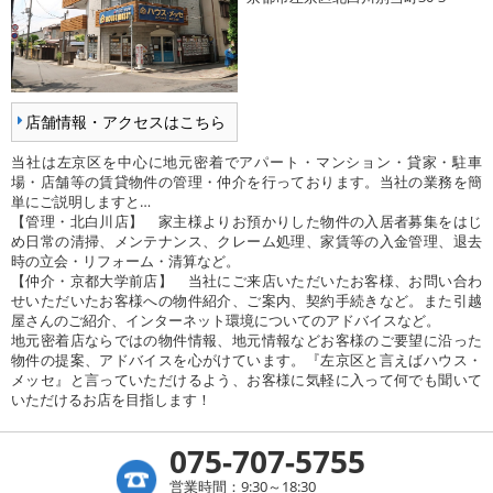
店舗情報・アクセスはこちら
当社は左京区を中心に地元密着でアパート・マンション・貸家・駐車
場・店舗等の賃貸物件の管理・仲介を行っております。当社の業務を簡
単にご説明しますと…
【管理・北白川店】 家主様よりお預かりした物件の入居者募集をはじ
め日常の清掃、メンテナンス、クレーム処理、家賃等の入金管理、退去
時の立会・リフォーム・清算など。
【仲介・京都大学前店】 当社にご来店いただいたお客様、お問い合わ
せいただいたお客様への物件紹介、ご案内、契約手続きなど。また引越
屋さんのご紹介、インターネット環境についてのアドバイスなど。
地元密着店ならではの物件情報、地元情報などお客様のご要望に沿った
物件の提案、アドバイスを心がけています。『左京区と言えばハウス・
メッセ』と言っていただけるよう、お客様に気軽に入って何でも聞いて
いただけるお店を目指します！
075-707-5755
営業時間：9:30～18:30