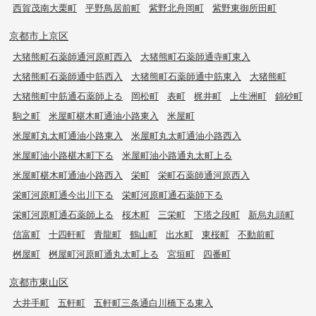
西賀茂南大栗町
平野鳥居前町
紫野北舟岡町
紫野東御所田町
京都市上京区
大猪熊町石薬師通河原町西入
大猪熊町石薬師通寺町東入
大猪熊町石薬師通中筋西入
大猪熊町石薬師通中筋東入
大猪熊町
大猪熊町中筋通石薬師上る
岡松町
表町
梶井町
上生洲町
錦砂町
駒之町
米屋町椹木町通油小路東入
米屋町
米屋町丸太町通油小路東入
米屋町丸太町通油小路西入
米屋町油小路椹木町下る
米屋町油小路通丸太町上る
米屋町椹木町通油小路西入
栄町
栄町石薬師通河原西入
栄町河原町通今出川下る
栄町河原町通石薬師下る
栄町河原町通石薬師上る
桜木町
三栄町
下塔之段町
新烏丸頭町
信富町
十四軒町
青龍町
鶴山町
出水町
東桜町
不動前町
桝屋町
桝屋町河原町通丸太町上る
宮垣町
四番町
京都市東山区
大井手町
五軒町
五軒町三条通白川橋下る東入