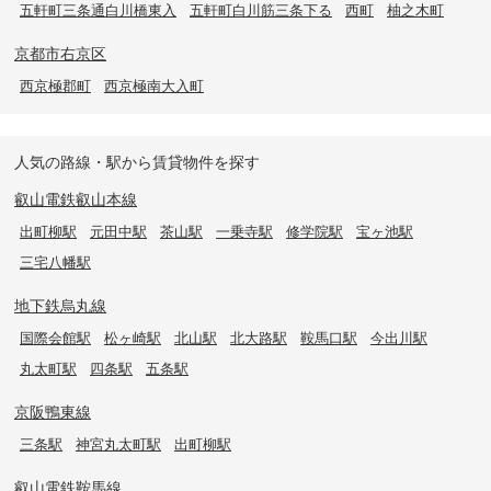
五軒町三条通白川橋東入
五軒町白川筋三条下る
西町
柚之木町
京都市右京区
西京極郡町
西京極南大入町
人気の路線・駅から賃貸物件を探す
叡山電鉄叡山本線
出町柳駅
元田中駅
茶山駅
一乗寺駅
修学院駅
宝ヶ池駅
三宅八幡駅
地下鉄烏丸線
国際会館駅
松ヶ崎駅
北山駅
北大路駅
鞍馬口駅
今出川駅
丸太町駅
四条駅
五条駅
京阪鴨東線
三条駅
神宮丸太町駅
出町柳駅
叡山電鉄鞍馬線