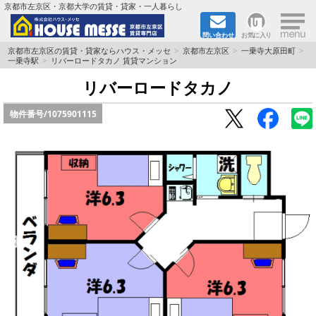
×
京都市左京区・京都大学の賃貸・貸家・一人暮らし
問い合わせ
お気に入り
TOPページ
京都市左京区の賃貸・貸家ならハウス・メッセ
京都市左京区
一乗寺大原田町
一乗寺駅
リバーロードタカノ 賃貸マンション
地図から検索
リバーロードタカノ
物件番号/
1075901115
地域から検索
京都大学＆京都芸術大学生さんに
書類DL & 入居者さまへ
家族で住むならマンション？賃家？
一人暮らしの物件特集
ペット相談OKの賃貸！