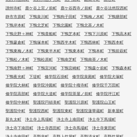
讃州寺町
鹿ケ谷上宮ノ前町
鹿ケ谷西寺ノ前町
鹿ケ谷法然院西町
静市市原町
下鴨泉川町
下鴨狗子田町
下鴨梅ノ木町
下鴨膳部町
下鴨岸本町
下鴨北芝町
下鴨北園町
下鴨北茶ノ木町
下鴨北野々神町
下鴨貴船町
下鴨芝本町
下鴨下川原町
下鴨高木町
下鴨蓼倉町
下鴨塚本町
下鴨西半木町
下鴨西林町
下鴨西本町
下鴨東梅ノ木町
下鴨東半木町
下鴨東本町
下鴨本町
下鴨前萩町
下鴨松ノ木町
下鴨松原町
下鴨南芝町
下鴨南茶ノ木町
下鴨南野々神町
下鴨宮河町
下鴨宮崎町
下鴨森ケ前町
下鴨森本町
下鴨夜光町
下堤町
修学院石掛町
修学院泉殿町
修学院犬塚町
修学院大林町
修学院沖殿町
修学院十権寺町
修学院千万田町
修学院高部町
修学院大道町
修学院茶屋ノ前町
修学院坪江町
修学院中林町
聖護院円頓美町
聖護院川原町
聖護院山王町
聖護院中町
聖護院西町
聖護院東町
聖護院蓮華蔵町
新車屋町
新丸太町
浄土寺上馬場町
浄土寺上南田町
浄土寺下馬場町
浄土寺下南田町
浄土寺西田町
浄土寺馬場町
浄土寺東田町
浄土寺南田町
高野泉町
高野上竹屋町
高野清水町
高野竹屋町