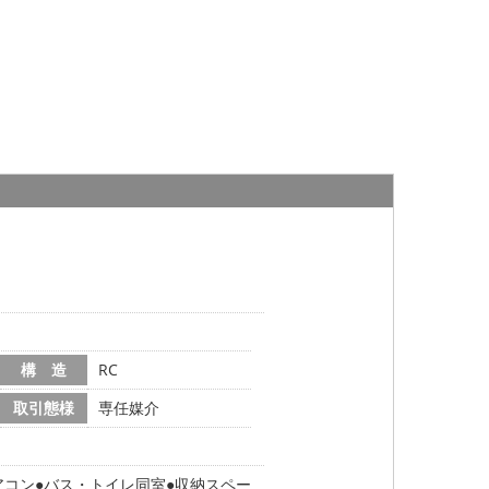
構 造
RC
取引態様
専任媒介
アコン
バス・トイレ同室
収納スペー