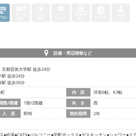
設備・周辺情報など
・京都芸術大学駅 徒歩24分
駅 徒歩24分
駅 徒歩30分
伏町
内 訳
洋室6帖、K3帖
階数/階建
1階/2階建
向 き
西
入 居
即時
契約期間
2年
ス
給湯
CATV
バルコニー
宅配ボックス
ガスキッチン
シャワー
エ