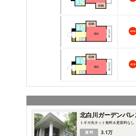
北白川ガーデンパレ
１ギガ光ネット無料＆更新料なし
3.1万
賃 料