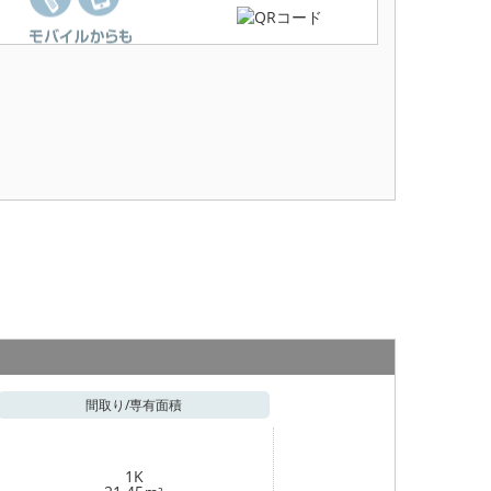
間取り/
専有面積
1K