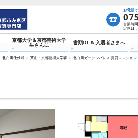
お電話
07
営業時間：
定休日：
京都大学＆京都芸術大学
書類DL & 入居者さまへ
生さんに
北白川仕伏町
茶山・京都芸術大学駅
北白川ガーデンパレス 賃貸マンション