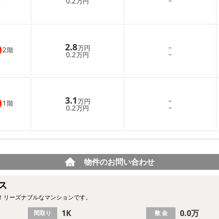
－
0.2
万円
2.8
－
万円
2
階
－
0.2
万円
3.1
－
万円
1
階
－
0.2
万円
物件のお問い合わせ
ス
！リーズナブルなマンションです。
1K
0.0万
間取り
敷 金