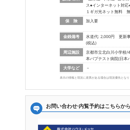
ス
インターネット対応
１ギガ光ネット無料 
保 険
加入要
金銭備考
水道代: 2,000円
更新事
(税込)
周辺施設
京都市立北白川小学校/49
本バプテスト病院(日本バプ
大学など
－
表示の情報と現況に差異がある場合は現況優先となり
お問い合わせ·内覧予約は
こちらか