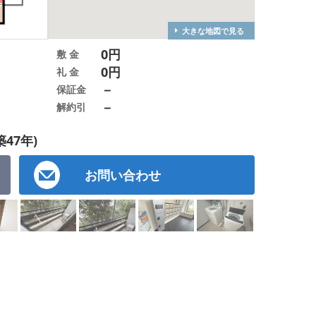
大きな地図で見る
0円
敷 金
0円
礼 金
－
保証金
－
解約引
築47年)
お問い合わせ