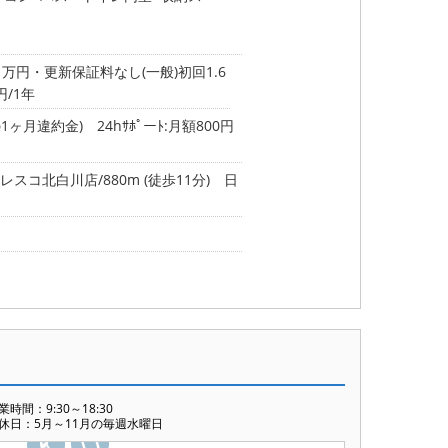
1万円・更新保証料なし(一般)初回1.6
/1年
月違約金) 24hｻﾎﾟーﾄ:月額800円
レスコ北白川店/880m (徒歩11分)
日
業時間：9:30～18:30
休日：5月～11月の毎週水曜日