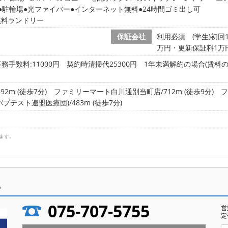
駐輪場
光ファイバー
インターネット無料
24時間ゴミ出し可
無料ランドリー
保証会社
利用必須 (学生)初回
万円・更新保証料1万円
務手数料:11000円 契約時清掃代25300円 1年未満解約の場合(賃料の1ヶ
2m (徒歩7分)
ファミリーマート白川通別当町店/712m (徒歩9分)
フ
テスト連盟医療団)/483m (徒歩7分)
ます。
ら
075-707-5755
営
定