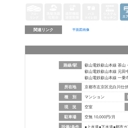
関連リンク
平面図画像
路線/駅
叡山電鉄叡山本線 茶山
叡山電鉄叡山本線 元田中
叡山電鉄叡山本線 一乗寺
所在地
京都市左京区北白川仕
種 別
マンション
現 況
空室
駐車場
空無 10,000円/月
設備/条件
上水道
下水道
都市ガ