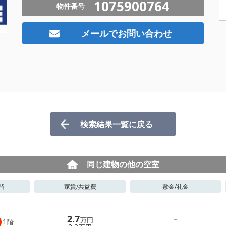
1075900764
物件番号
メールでお問い合わせ
検索結果一覧に戻る
同じ建物の他の空室
階
家賃/
共益費
敷金/
礼金
2.7
－
万円
1
階