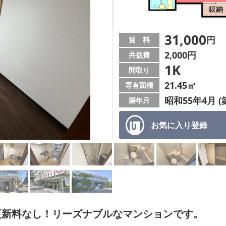
31,000
円
賃 料
2,000円
共益費
1K
間取り
21.45㎡
専有面積
昭和55年4月 (
築年月
お気に入り
登録
更新料なし！リーズナブルなマンションです。