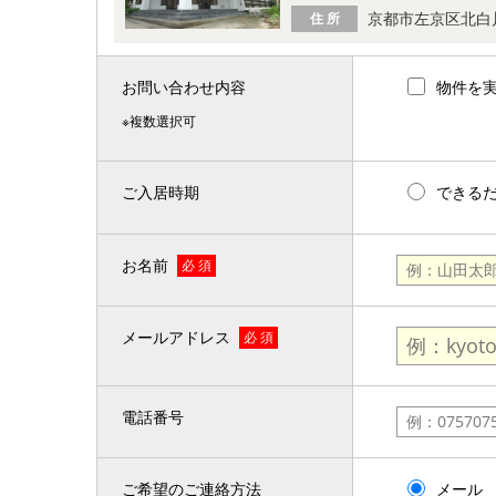
京都市左京区北白
住 所
お問い合わせ内容
物件を
※複数選択可
ご入居時期
できる
お名前
必 須
メールアドレス
必 須
電話番号
ご希望のご連絡方法
メール