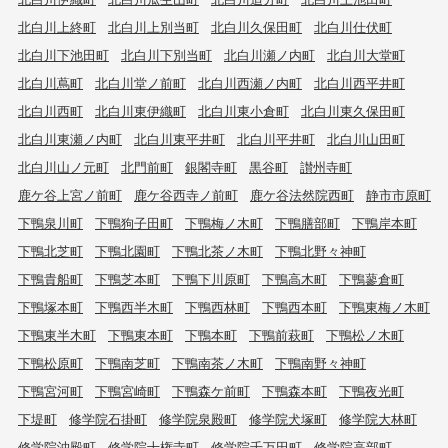
北白川上終町
北白川上別当町
北白川久保田町
北白川仕伏町
北白川下池田町
北白川下別当町
北白川瀬ノ内町
北白川大堂町
北白川蔦町
北白川堂ノ前町
北白川西瀬ノ内町
北白川西平井町
北白川西町
北白川東伊織町
北白川東小倉町
北白川東久保田町
北白川東瀬ノ内町
北白川東平井町
北白川平井町
北白川山田町
北白川山ノ元町
北門前町
銀閣寺町
黒谷町
讃州寺町
鹿ケ谷上宮ノ前町
鹿ケ谷西寺ノ前町
鹿ケ谷法然院西町
静市市原町
下鴨泉川町
下鴨狗子田町
下鴨梅ノ木町
下鴨膳部町
下鴨岸本町
下鴨北芝町
下鴨北園町
下鴨北茶ノ木町
下鴨北野々神町
下鴨貴船町
下鴨芝本町
下鴨下川原町
下鴨高木町
下鴨蓼倉町
下鴨塚本町
下鴨西半木町
下鴨西林町
下鴨西本町
下鴨東梅ノ木町
下鴨東半木町
下鴨東本町
下鴨本町
下鴨前萩町
下鴨松ノ木町
下鴨松原町
下鴨南芝町
下鴨南茶ノ木町
下鴨南野々神町
下鴨宮河町
下鴨宮崎町
下鴨森ケ前町
下鴨森本町
下鴨夜光町
下堤町
修学院石掛町
修学院泉殿町
修学院犬塚町
修学院大林町
修学院沖殿町
修学院十権寺町
修学院千万田町
修学院高部町