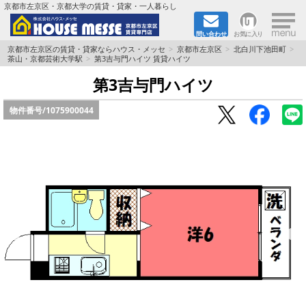
×
京都市左京区・京都大学の賃貸・貸家・一人暮らし
問い合わせ
お気に入り
TOPページ
京都市左京区の賃貸・貸家ならハウス・メッセ
京都市左京区
北白川下池田町
茶山・京都芸術大学駅
第3吉与門ハイツ 賃貸ハイツ
地図から検索
第3吉与門ハイツ
物件番号/
1075900044
地域から検索
京都大学＆京都芸術大学生さんに
書類DL & 入居者さまへ
家族で住むならマンション？賃家？
一人暮らしの物件特集
ペット相談OKの賃貸！