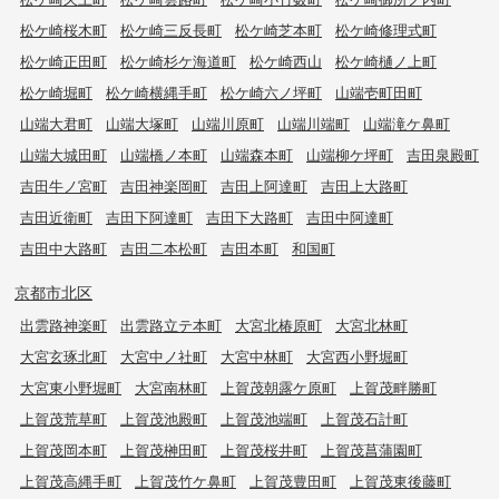
松ケ崎桜木町
松ケ崎三反長町
松ケ崎芝本町
松ケ崎修理式町
松ケ崎正田町
松ケ崎杉ケ海道町
松ケ崎西山
松ケ崎樋ノ上町
松ケ崎堀町
松ケ崎横縄手町
松ケ崎六ノ坪町
山端壱町田町
山端大君町
山端大塚町
山端川原町
山端川端町
山端滝ケ鼻町
山端大城田町
山端橋ノ本町
山端森本町
山端柳ケ坪町
吉田泉殿町
吉田牛ノ宮町
吉田神楽岡町
吉田上阿達町
吉田上大路町
吉田近衛町
吉田下阿達町
吉田下大路町
吉田中阿達町
吉田中大路町
吉田二本松町
吉田本町
和国町
京都市北区
出雲路神楽町
出雲路立テ本町
大宮北椿原町
大宮北林町
大宮玄琢北町
大宮中ノ社町
大宮中林町
大宮西小野堀町
大宮東小野堀町
大宮南林町
上賀茂朝露ケ原町
上賀茂畔勝町
上賀茂荒草町
上賀茂池殿町
上賀茂池端町
上賀茂石計町
上賀茂岡本町
上賀茂榊田町
上賀茂桜井町
上賀茂菖蒲園町
上賀茂高縄手町
上賀茂竹ケ鼻町
上賀茂豊田町
上賀茂東後藤町