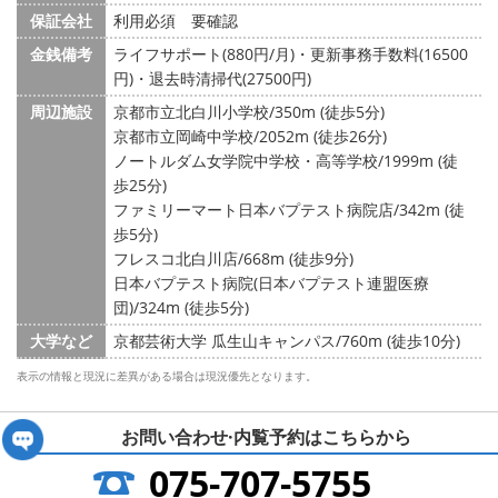
保証会社
利用必須 要確認
金銭備考
ライフサポート(880円/月)・更新事務手数料(16500
円)・退去時清掃代(27500円)
周辺施設
京都市立北白川小学校/350m (徒歩5分)
京都市立岡崎中学校/2052m (徒歩26分)
ノートルダム女学院中学校・高等学校/1999m (徒
歩25分)
ファミリーマート日本バプテスト病院店/342m (徒
歩5分)
フレスコ北白川店/668m (徒歩9分)
日本バプテスト病院(日本バプテスト連盟医療
団)/324m (徒歩5分)
大学など
京都芸術大学 瓜生山キャンパス/760m (徒歩10分)
表示の情報と現況に差異がある場合は現況優先となります。
お問い合わせ·内覧予約は
こちらから
075-707-5755