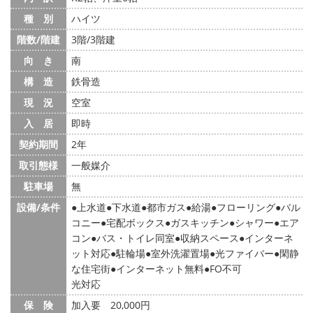
種 別
ハイツ
階数/階建
3階/3階建
向 き
南
構 造
鉄骨造
現 況
空室
入 居
即時
契約期間
2年
取引態様
一般媒介
駐車場
無
設備/条件
上水道
下水道
都市ガス
給湯
フローリング
バル
コニー
宅配ボックス
ガスキッチン
シャワー
エア
コン
バス・トイレ同室
収納スペース
インターネ
ット対応
駐輪場
室外洗濯置場
光ファイバー
閑静
な住宅街
インターネット無料
FO不可
光対応
保 険
加入要 20,000円