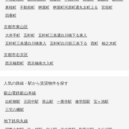
東桜町
不動前町
桝屋町
桝屋町河原町通丸太町上る
宮垣町
四番町
京都市東山区
大井手町
五軒町
五軒町三条通白川橋下る東入
五軒町三条通白川橋東入
五軒町白川筋三条下る
西町
柚之木町
京都市右京区
西京極郡町
西京極南大入町
人気の路線・駅から賃貸物件を探す
叡山電鉄叡山本線
出町柳駅
元田中駅
茶山駅
一乗寺駅
修学院駅
宝ヶ池駅
三宅八幡駅
地下鉄烏丸線