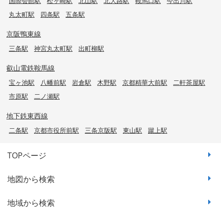
国際会館駅
松ヶ崎駅
北山駅
北大路駅
鞍馬口駅
今出川駅
丸太町駅
四条駅
五条駅
京阪鴨東線
三条駅
神宮丸太町駅
出町柳駅
叡山電鉄鞍馬線
宝ヶ池駅
八幡前駅
岩倉駅
木野駅
京都精華大前駅
二軒茶屋駅
市原駅
二ノ瀬駅
地下鉄東西線
二条駅
京都市役所前駅
三条京阪駅
東山駅
蹴上駅
TOPページ
地図から検索
地域から検索