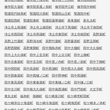
修学院大道町
修学院茶屋ノ前町
修学院坪江町
修学院中林町
聖護院円頓美町
聖護院川原町
聖護院山王町
聖護院中町
聖護院西町
聖護院東町
聖護院蓮華蔵町
新車屋町
新丸太町
浄土寺上馬場町
浄土寺上南田町
浄土寺下馬場町
浄土寺下南田町
浄土寺西田町
浄土寺馬場町
浄土寺東田町
浄土寺南田町
高野泉町
高野上竹屋町
高野清水町
高野竹屋町
高野蓼原町
高野玉岡町
高野西開町
高野東開町
田中飛鳥井町
田中大堰町
田中大久保町
田中上大久保町
田中上玄京町
田中上古川町
田中上柳町
田中北春菜町
田中玄京町
田中里ノ内町
田中里ノ前町
田中下柳町
田中関田町
田中高原町
田中西浦町
田中西大久保町
田中西高原町
田中西春菜町
田中西樋ノ口町
田中野神町
田中馬場町
田中東高原町
田中東春菜町
田中東樋ノ口町
田中樋ノ口町
田中古川町
田中南大久保町
田中南西浦町
田中門前町
大文字町
東丸太町
福本町
孫橋町
松ケ崎泉川町
松ケ崎壱町田町
松ケ崎井出ケ海道町
松ケ崎今海道町
松ケ崎海尻町
松ケ崎木ノ本町
松ケ崎久土町
松ケ崎雲路町
松ケ崎小竹薮町
松ケ崎御所ノ内町