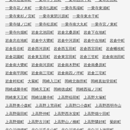
一乗寺花ノ木町
一乗寺払殿町
一乗寺馬場町
一乗寺東浦町
一乗寺東杉ノ宮町
一乗寺東閉川原町
一乗寺東水干町
一乗寺樋ノ口町
一乗寺松原町
一乗寺南大丸町
一乗寺宮ノ東町
一乗寺向畑町
岩倉北池田町
岩倉北桑原町
岩倉下在地町
岩倉忠在地町
岩倉中大鷺町
岩倉中河原町
岩倉中在地町
岩倉中町
岩倉長谷町
岩倉西河原町
岩倉西五田町
岩倉西宮田町
岩倉幡枝町
岩倉花園町
岩倉東五田町
岩倉東宮田町
岩倉三笠町
岩倉南池田町
岩倉南大鷺町
岩倉南河原町
岩倉南木野町
岩倉南桑原町
岩倉南平岡町
岩倉南三宅町
岩倉南四ノ坪町
岩倉三宅町
岩倉村松町
大菊町
岡崎入江町
岡崎北御所町
岡崎真如堂前町
岡崎成勝寺町
岡崎天王町
岡崎徳成町
岡崎西福ノ川町
岡崎東天王町
岡崎法勝寺町
上高野稲荷町
上高野大塚町
上高野奥小森町
上高野上荒蒔町
上高野口小森町
上高野西明寺山
上高野薩田町
上高野仲町
上高野西氷室町
上高野畑ケ田町
上高野畑町
上高野古川町
上高野山ノ橋町
上高野隣好町
菊鉾町
北白川伊織町
北白川瓜生山町
北白川追分町
北白川上池田町