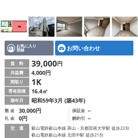
特選物件
ハウスメーカー施工特集！
路線·駅から探す
IT重説について
お気に入り
お問い合わせ
登録
スタッフ紹介
39,000
円
賃 料
4,000円
共益費
賃貸管理の北白川店
1K
間取り
店舗情報·アクセス
16.4㎡
専有面積
昭和59年3月 (築43年)
築年月
会社概要
30,000円
－
敷 金
保証金
0円
－
礼 金
解約引
メールでお問い合わせ
交 通
叡山電鉄叡山本線 茶山・京都芸術大学駅 徒歩22分
叡山電鉄叡山本線 元田中駅 徒歩21分