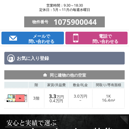
営業時間：9:30～18:30
定休日：5月～11月の毎週水曜日
1075900044
物件番号
メールで
電話で
問い合わせる
問い合わせる
お気に入り
登録
同じ建物の他の空室
階
家賃/
共益費
敷金/
礼金
間取り/
専有面積
3.3
3.0
1K
万円
万円
3
階
－
16.4
0.4
m²
万円