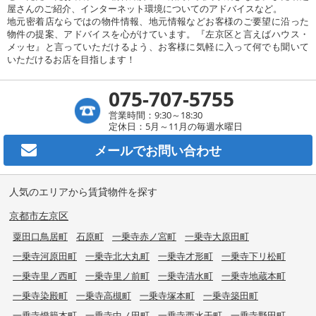
屋さんのご紹介、インターネット環境についてのアドバイスなど。
地元密着店ならではの物件情報、地元情報などお客様のご要望に沿った
物件の提案、アドバイスを心がけています。『左京区と言えばハウス・
メッセ』と言っていただけるよう、お客様に気軽に入って何でも聞いて
いただけるお店を目指します！
075-707-5755
営業時間：9:30～18:30
定休日：5月～11月の毎週水曜日
メールで
お問い合わせ
人気のエリアから賃貸物件を探す
京都市左京区
粟田口鳥居町
石原町
一乗寺赤ノ宮町
一乗寺大原田町
一乗寺河原田町
一乗寺北大丸町
一乗寺才形町
一乗寺下リ松町
一乗寺里ノ西町
一乗寺里ノ前町
一乗寺清水町
一乗寺地蔵本町
一乗寺染殿町
一乗寺高槻町
一乗寺塚本町
一乗寺築田町
一乗寺燈籠本町
一乗寺中ノ田町
一乗寺西水干町
一乗寺野田町