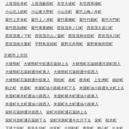
上賀茂松本町
上賀茂薮田町
衣笠大祓町
衣笠西馬場町
小山北上総町
小山東大野町
小山元町
紫竹上梅ノ木町
紫竹上芝本町
紫竹上ノ岸町
紫竹栗栖町
紫竹竹殿町
紫竹大門町
紫竹西高縄町
紫竹東栗栖町
西賀茂井ノ口町
西賀茂大道口町
西賀茂鹿ノ下町
西賀茂北山ノ森町
西賀茂神光院町
西賀茂丸川町
西賀茂南大栗町
平野鳥居前町
紫野北舟岡町
紫野東御所田町
京都市上京区
大猪熊町
大猪熊町中筋通石薬師上る
大猪熊町石薬師通河原町西入
大猪熊町石薬師通寺町東入
大猪熊町石薬師通中筋西入
大猪熊町石薬師通中筋東入
岡松町
表町
梶井町
上生洲町
錦砂町
駒之町
米屋町
米屋町油小路椹木町下る
米屋町油小路通丸太町上る
米屋町椹木町通油小路西入
米屋町椹木町通油小路東入
米屋町丸太町通油小路西入
米屋町丸太町通油小路東入
栄町石薬師通河原西入
栄町河原町通石薬師上る
栄町河原町通石薬師下る
栄町河原町通今出川下る
栄町
桜木町
下塔之段町
新烏丸頭町
信富町
十四軒町
青龍町
鶴山町
出水町