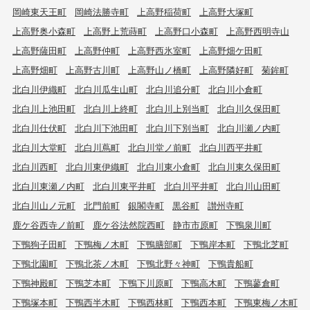
岡崎東天王町
岡崎法勝寺町
上高野稲荷町
上高野大塚町
上高野奥小森町
上高野上荒蒔町
上高野口小森町
上高野西明寺山
上高野薩田町
上高野仲町
上高野西氷室町
上高野畑ケ田町
上高野畑町
上高野古川町
上高野山ノ橋町
上高野隣好町
菊鉾町
北白川伊織町
北白川瓜生山町
北白川追分町
北白川小倉町
北白川上池田町
北白川上終町
北白川上別当町
北白川久保田町
北白川仕伏町
北白川下池田町
北白川下別当町
北白川瀬ノ内町
北白川大堂町
北白川蔦町
北白川堂ノ前町
北白川西平井町
北白川西町
北白川東伊織町
北白川東小倉町
北白川東久保田町
北白川東瀬ノ内町
北白川東平井町
北白川平井町
北白川山田町
北白川山ノ元町
北門前町
銀閣寺町
黒谷町
讃州寺町
鹿ケ谷西寺ノ前町
鹿ケ谷法然院西町
静市市原町
下鴨泉川町
下鴨狗子田町
下鴨梅ノ木町
下鴨膳部町
下鴨岸本町
下鴨北芝町
下鴨北園町
下鴨北茶ノ木町
下鴨北野々神町
下鴨貴船町
下鴨神殿町
下鴨芝本町
下鴨下川原町
下鴨高木町
下鴨蓼倉町
下鴨塚本町
下鴨西半木町
下鴨西林町
下鴨西本町
下鴨東梅ノ木町