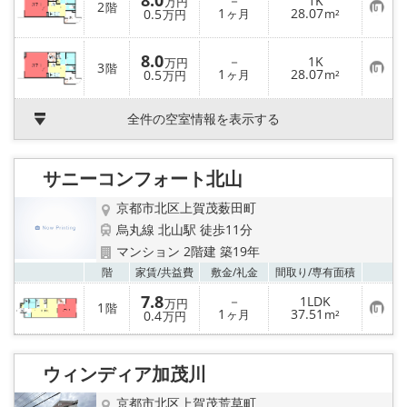
8.0
－
1K
万円
2
り
階
お
1
28.07
0.5
ヶ月
m²
万円
登
気
録
に
入
8.0
－
1K
り
万円
3
階
お
1
28.07
0.5
ヶ月
m²
登
万円
気
録
に
入
全件の空室情報を表示する
り
登
録
サニーコンフォート北山
京都市北区上賀茂薮田町
烏丸線 北山駅 徒歩11分
マンション 2階建 築19年
お気
階
家賃/
共益費
敷金/
礼金
間取り/
専有面積
7.8
－
1LDK
万円
1
階
お
1
37.51
0.4
ヶ月
m²
万円
気
に
入
り
ウィンディア加茂川
登
録
京都市北区上賀茂荒草町