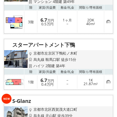
マンション 4階建 築49年
お気
階
家賃/
共益費
敷金/
礼金
間取り/
専有面積
6.7
1
2DK
ヶ月
万円
3
階
お
－
40
0.5
m²
万円
気
に
入
り
登
スターアパートメント下鴨
録
京都市左京区下鴨松ノ木町
烏丸線 鞍馬口駅 徒歩15分
ハイツ 2階建 築4年
お気
階
家賃/
共益費
敷金/
礼金
間取り/
専有面積
6.7
－
1K
万円
1
階
お
－
21.87
0.4
m²
万円
気
に
入
り
S-Glanz
登
録
京都市北区西賀茂大道口町
烏丸線 北山駅 徒歩39分