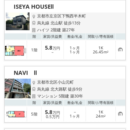
特選物件
ISEYA HOUSEⅡ
ハウスメーカー施工特集！
京都市左京区下鴨西半木町
烏丸線 北山駅 徒歩13分
路線·駅から探す
ハイツ 2階建 築27年
お気
階
家賃/
共益費
敷金/
礼金
間取り/
専有面積
IT重説について
5.8
1
1K
ヶ月
万円
1
階
お
1
26.45
－
ヶ月
m²
気
スタッフ紹介
に
入
り
賃貸管理の北白川店
NAVI Ⅱ
登
録
京都市北区小山元町
店舗情報·アクセス
烏丸線 北大路駅 徒歩9分
マンション 5階建 築30年
会社概要
お気
階
家賃/
共益費
敷金/
礼金
間取り/
専有面積
5.8
－
1K
メールでお問い合わせ
万円
5
階
お
1
24
0.5
ヶ月
m²
万円
気
に
入