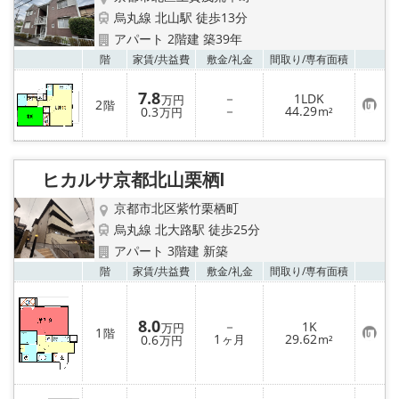
烏丸線 北山駅 徒歩13分
アパート 2階建 築39年
お気
階
家賃/
共益費
敷金/
礼金
間取り/
専有面積
7.8
－
1LDK
万円
2
階
お
－
44.29
0.3
m²
万円
気
に
入
り
登
ヒカルサ京都北山栗栖Ⅰ
録
京都市北区紫竹栗栖町
烏丸線 北大路駅 徒歩25分
アパート 3階建 新築
お気
階
家賃/
共益費
敷金/
礼金
間取り/
専有面積
8.0
－
1K
万円
1
階
お
1
29.62
0.6
ヶ月
m²
万円
気
に
入
り