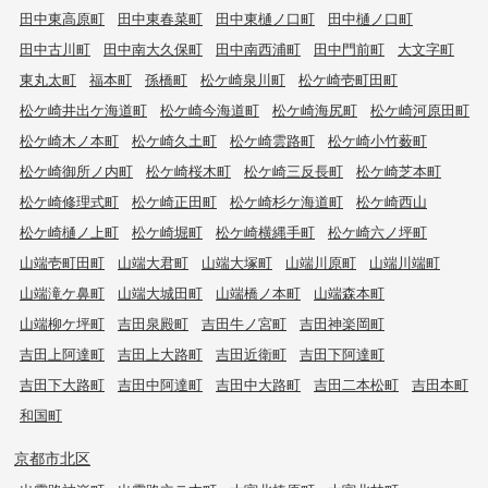
田中東高原町
田中東春菜町
田中東樋ノ口町
田中樋ノ口町
田中古川町
田中南大久保町
田中南西浦町
田中門前町
大文字町
東丸太町
福本町
孫橋町
松ケ崎泉川町
松ケ崎壱町田町
松ケ崎井出ケ海道町
松ケ崎今海道町
松ケ崎海尻町
松ケ崎河原田町
松ケ崎木ノ本町
松ケ崎久土町
松ケ崎雲路町
松ケ崎小竹薮町
松ケ崎御所ノ内町
松ケ崎桜木町
松ケ崎三反長町
松ケ崎芝本町
松ケ崎修理式町
松ケ崎正田町
松ケ崎杉ケ海道町
松ケ崎西山
松ケ崎樋ノ上町
松ケ崎堀町
松ケ崎横縄手町
松ケ崎六ノ坪町
山端壱町田町
山端大君町
山端大塚町
山端川原町
山端川端町
山端滝ケ鼻町
山端大城田町
山端橋ノ本町
山端森本町
山端柳ケ坪町
吉田泉殿町
吉田牛ノ宮町
吉田神楽岡町
吉田上阿達町
吉田上大路町
吉田近衛町
吉田下阿達町
吉田下大路町
吉田中阿達町
吉田中大路町
吉田二本松町
吉田本町
和国町
京都市北区