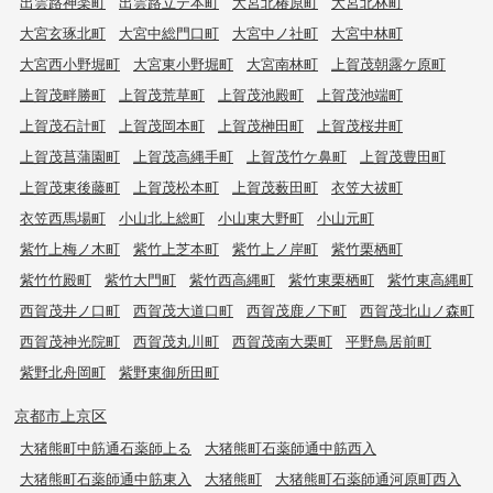
出雲路神楽町
出雲路立テ本町
大宮北椿原町
大宮北林町
大宮玄琢北町
大宮中総門口町
大宮中ノ社町
大宮中林町
大宮西小野堀町
大宮東小野堀町
大宮南林町
上賀茂朝露ケ原町
上賀茂畔勝町
上賀茂荒草町
上賀茂池殿町
上賀茂池端町
上賀茂石計町
上賀茂岡本町
上賀茂榊田町
上賀茂桜井町
上賀茂菖蒲園町
上賀茂高縄手町
上賀茂竹ケ鼻町
上賀茂豊田町
上賀茂東後藤町
上賀茂松本町
上賀茂薮田町
衣笠大祓町
衣笠西馬場町
小山北上総町
小山東大野町
小山元町
紫竹上梅ノ木町
紫竹上芝本町
紫竹上ノ岸町
紫竹栗栖町
紫竹竹殿町
紫竹大門町
紫竹西高縄町
紫竹東栗栖町
紫竹東高縄町
西賀茂井ノ口町
西賀茂大道口町
西賀茂鹿ノ下町
西賀茂北山ノ森町
西賀茂神光院町
西賀茂丸川町
西賀茂南大栗町
平野鳥居前町
紫野北舟岡町
紫野東御所田町
京都市上京区
大猪熊町中筋通石薬師上る
大猪熊町石薬師通中筋西入
大猪熊町石薬師通中筋東入
大猪熊町
大猪熊町石薬師通河原町西入