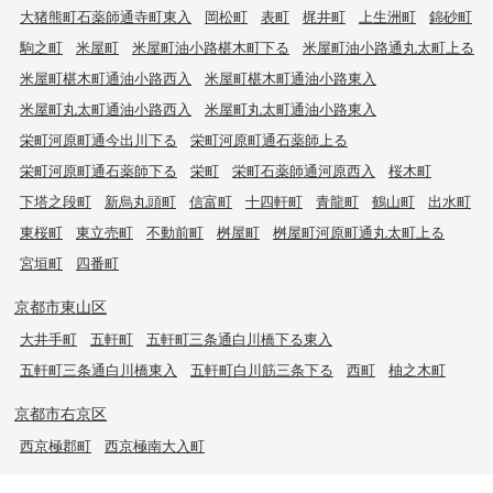
大猪熊町石薬師通寺町東入
岡松町
表町
梶井町
上生洲町
錦砂町
駒之町
米屋町
米屋町油小路椹木町下る
米屋町油小路通丸太町上る
米屋町椹木町通油小路西入
米屋町椹木町通油小路東入
米屋町丸太町通油小路西入
米屋町丸太町通油小路東入
栄町河原町通今出川下る
栄町河原町通石薬師上る
栄町河原町通石薬師下る
栄町
栄町石薬師通河原西入
桜木町
下塔之段町
新烏丸頭町
信富町
十四軒町
青龍町
鶴山町
出水町
東桜町
東立売町
不動前町
桝屋町
桝屋町河原町通丸太町上る
宮垣町
四番町
京都市東山区
大井手町
五軒町
五軒町三条通白川橋下る東入
五軒町三条通白川橋東入
五軒町白川筋三条下る
西町
柚之木町
京都市右京区
西京極郡町
西京極南大入町