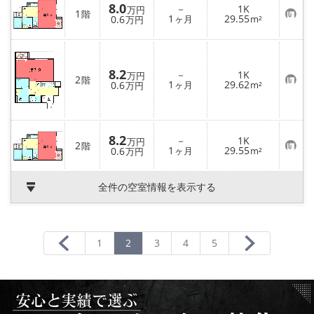
登
8.0
－
1K
万円
録
1
階
お
1
29.55
0.6
ヶ月
m²
万円
気
に
入
り
登
8.2
－
1K
万円
録
2
階
お
1
29.62
0.6
ヶ月
m²
万円
気
に
入
り
登
8.2
－
1K
万円
録
2
階
お
1
29.55
0.6
ヶ月
m²
万円
気
に
入
全件の空室情報を表示する
り
登
録
1
2
3
4
5