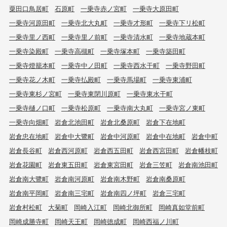
粟田口鳥居町
石原町
一乗寺赤ノ宮町
一乗寺大原田町
一乗寺河原田町
一乗寺北大丸町
一乗寺才形町
一乗寺下リ松町
一乗寺里ノ西町
一乗寺里ノ前町
一乗寺清水町
一乗寺地蔵本町
一乗寺染殿町
一乗寺高槻町
一乗寺塚本町
一乗寺築田町
一乗寺燈籠本町
一乗寺中ノ田町
一乗寺西水干町
一乗寺野田町
一乗寺花ノ木町
一乗寺払殿町
一乗寺馬場町
一乗寺東浦町
一乗寺東杉ノ宮町
一乗寺東閉川原町
一乗寺東水干町
一乗寺樋ノ口町
一乗寺松原町
一乗寺南大丸町
一乗寺宮ノ東町
一乗寺向畑町
岩倉北池田町
岩倉北桑原町
岩倉下在地町
岩倉忠在地町
岩倉中大鷺町
岩倉中河原町
岩倉中在地町
岩倉中町
岩倉長谷町
岩倉西河原町
岩倉西五田町
岩倉西宮田町
岩倉幡枝町
岩倉花園町
岩倉東五田町
岩倉東宮田町
岩倉三笠町
岩倉南池田町
岩倉南大鷺町
岩倉南河原町
岩倉南木野町
岩倉南桑原町
岩倉南平岡町
岩倉南三宅町
岩倉南四ノ坪町
岩倉三宅町
岩倉村松町
大菊町
岡崎入江町
岡崎北御所町
岡崎真如堂前町
岡崎成勝寺町
岡崎天王町
岡崎徳成町
岡崎西福ノ川町