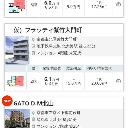
り
6.0
－
1R
万円
5
階
登
お
9.0
17.26
0.5
万円
m²
万円
録
気
に
入
り
登
仮）フラッティ紫竹大門町
録
京都市北区紫竹大門町
地下鉄烏丸線 北大路駅 徒歩23分
マンション 4階建 未完成
お気
階
家賃/
共益費
敷金/
礼金
間取り/
専有面積
6.1
－
1K
万円
2
階
お
15.0
23.63
0.8
万円
m²
万円
気
に
入
り
GATO D.M北山
登
録
京都市左京区下鴨前萩町
烏丸線 北山駅 徒歩1分
マンション 7階建 築26年