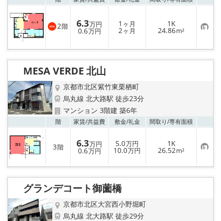
6.3
1
1K
ヶ月
万円
2
階
お
2
24.86
0.6
ヶ月
m²
万円
気
に
入
り
登
MESA VERDE 北山
録
京都市北区紫竹東栗栖町
烏丸線 北大路駅 徒歩23分
マンション 3階建 築6年
お気
階
家賃/
共益費
敷金/
礼金
間取り/
専有面積
6.3
5.0
1K
万円
万円
3
階
お
10.0
26.52
0.6
万円
m²
万円
気
に
入
り
登
グランデコート御薗橋
録
京都市北区大宮西小野堀町
烏丸線 北大路駅 徒歩29分