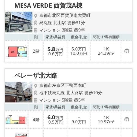
り
MESA VERDE 西賀茂A棟
登
録
京都市北区西賀茂南大栗町
烏丸線 北山駅 徒歩31分
マンション 3階建 築9年
お気
階
家賃/
共益費
敷金/
礼金
間取り/
専有面積
5.8
5.0
1K
万円
万円
2
階
お
10.0
24.39
0.6
万円
m²
万円
気
に
入
り
ベレーザ北大路
登
録
京都市左京区下鴨西本町
地下鉄烏丸線 北大路駅 徒歩10分
マンション 5階建 築5年
お気
階
家賃/
共益費
敷金/
礼金
間取り/
専有面積
6.0
－
1R
万円
4
階
お
9.0
19.97
0.5
万円
m²
万円
気
に
入