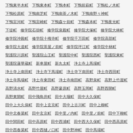
下鴨東半木町
下鴨東本町
下鴨本町
下鴨前萩町
下鴨松ノ木町
下鴨松原町
下鴨南芝町
下鴨南茶ノ木町
下鴨南野々神町
下鴨宮河町
下鴨宮崎町
下鴨森ケ前町
下鴨森本町
下鴨夜光町
下堤町
修学院石掛町
修学院泉殿町
修学院犬塚町
修学院大林町
修学院沖殿町
修学院十権寺町
修学院千万田町
修学院高部町
修学院大道町
修学院茶屋ノ前町
修学院坪江町
修学院中林町
聖護院川原町
聖護院山王町
聖護院中町
聖護院西町
聖護院東町
聖護院蓮華蔵町
新車屋町
新丸太町
浄土寺上馬場町
浄土寺上南田町
浄土寺下馬場町
浄土寺下南田町
浄土寺西田町
浄土寺馬場町
浄土寺東田町
浄土寺南田町
高野泉町
高野上竹屋町
高野清水町
高野竹屋町
高野蓼原町
高野玉岡町
高野西開町
高野東開町
田中飛鳥井町
田中大堰町
田中大久保町
田中上大久保町
田中上玄京町
田中上古川町
田中上柳町
田中北春菜町
田中玄京町
田中里ノ内町
田中里ノ前町
田中下柳町
田中関田町
田中高原町
田中西浦町
田中西大久保町
田中西高原町
田中西春菜町
田中西樋ノ口町
田中野神町
田中馬場町