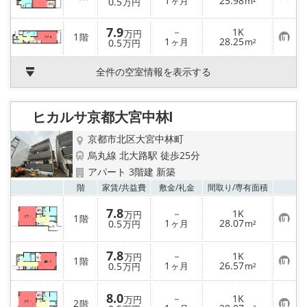
1
25.98
0.5
ヶ月
m²
万円
登
気
録
に
入
7.9
－
1K
万円
1
階
り
お
1
28.25
0.5
ヶ月
m²
万円
登
気
録
に
入
全件の空室情報を表示する
り
登
録
ヒカルサ京都大宮中林Ⅰ
京都市北区大宮中林町
烏丸線 北大路駅 徒歩25分
アパート 3階建 新築
お気
階
家賃/
共益費
敷金/
礼金
間取り/
専有面積
7.8
－
1K
万円
1
階
お
1
28.07
0.5
ヶ月
m²
万円
気
に
入
7.8
－
1K
万円
1
り
階
お
1
26.57
0.5
ヶ月
m²
万円
登
気
録
に
入
8.0
－
1K
万円
2
り
階