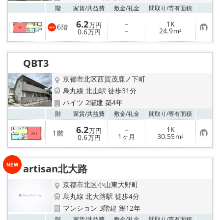
お気
階
家賃/
共益費
敷金/
礼金
間取り/
専有面積
6.2
－
1K
万円
6
階
お
－
24.9
0.6
m²
万円
気
に
入
り
QBT3
登
録
京都市北区西賀茂鹿ノ下町
烏丸線 北山駅 徒歩31分
ハイツ 2階建 築4年
お気
階
家賃/
共益費
敷金/
礼金
間取り/
専有面積
6.2
－
1K
万円
1
階
お
1
30.55
0.6
ヶ月
m²
万円
気
に
入
り
artisan北大路
登
録
京都市北区小山東大野町
烏丸線 北大路駅 徒歩4分
マンション 3階建 築12年
お気
階
家賃/
共益費
敷金/
礼金
間取り/
専有面積