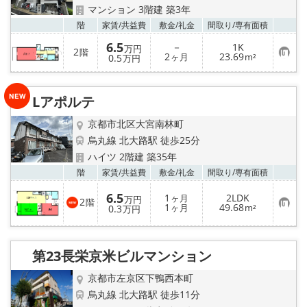
マンション 3階建 築3年
お気
階
家賃/
共益費
敷金/
礼金
間取り/
専有面積
6.5
－
1K
万円
2
階
お
2
23.69
0.5
ヶ月
m²
万円
気
に
入
り
Lアポルテ
登
録
京都市北区大宮南林町
烏丸線 北大路駅 徒歩25分
ハイツ 2階建 築35年
お気
階
家賃/
共益費
敷金/
礼金
間取り/
専有面積
6.5
1
2LDK
ヶ月
万円
2
階
お
1
49.68
0.3
ヶ月
m²
万円
気
に
入
り
第23長栄京米ビルマンション
登
録
京都市左京区下鴨西本町
烏丸線 北大路駅 徒歩11分