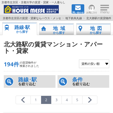
×
京都市左京区・京都大学の賃貸・貸家・一人暮らし
問い合わせ
お気に入り
TOPページ
京都市左京区の賃貸・貸家ならハウス・メッセ
地下鉄烏丸線
北大路駅の賃貸物件
路線·駅
地域
地図
地図から検索
から探す
から探す
から探す
地域から検索
北大路駅の賃貸マンション・アパー
ト・貸家
京都大学＆京都芸術大学生さんに
194件
の賃貸物件が
書類DL & 入居者さまへ
検索されました
家族で住むならマンション？賃家？
路線･駅
条件
を絞り込む
を絞り込む
一人暮らしの物件特集
1
2
3
4
5
ペット相談OKの賃貸！