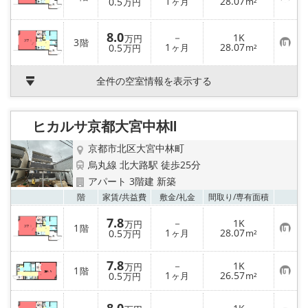
お
1
28.07
0.5
ヶ月
m²
万円
登
気
録
に
入
8.0
－
1K
り
万円
3
階
お
1
28.07
0.5
ヶ月
m²
登
万円
気
録
に
入
全件の空室情報を表示する
り
登
録
ヒカルサ京都大宮中林Ⅱ
京都市北区大宮中林町
烏丸線 北大路駅 徒歩25分
アパート 3階建 新築
お気
階
家賃/
共益費
敷金/
礼金
間取り/
専有面積
7.8
－
1K
万円
1
階
お
1
28.07
0.5
ヶ月
m²
万円
気
に
入
7.8
－
1K
万円
1
り
階
お
1
26.57
0.5
ヶ月
m²
万円
登
気
録
に
入