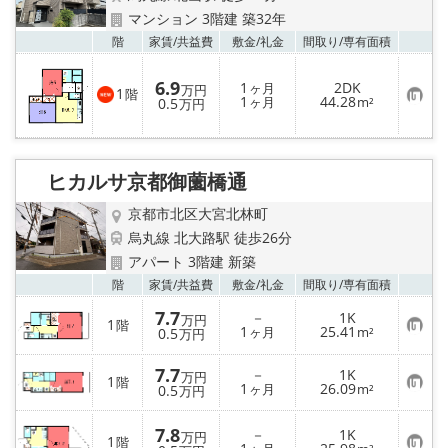
マンション 3階建 築32年
お気
階
家賃/
共益費
敷金/
礼金
間取り/
専有面積
6.9
1
2DK
ヶ月
万円
1
階
お
1
44.28
0.5
ヶ月
m²
万円
気
に
入
り
登
ヒカルサ京都御薗橋通
録
京都市北区大宮北林町
烏丸線 北大路駅 徒歩26分
アパート 3階建 新築
お気
階
家賃/
共益費
敷金/
礼金
間取り/
専有面積
7.7
－
1K
万円
1
階
お
1
25.41
0.5
ヶ月
m²
万円
気
に
7.7
入
－
1K
万円
1
階
り
お
1
26.09
0.5
ヶ月
m²
万円
登
気
録
に
入
7.8
－
1K
万円
1
階
り
お