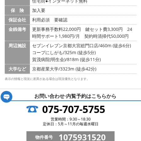
住宅街
インターネット無料
保 険
加入要
保証会社
利用必須 要確認
金銭備考
更新事務手数料22,000円 鍵セット費3,300円 24
時間サポート1,980円/月 契約時清掃代50,000円
周辺施設
セブンイレブン京都大宮総門口店/460m (徒歩6分)
コープにしがも/325m (徒歩5分)
賀茂病院(明生会)/818m (徒歩11分)
大学など
京都産業大学/3323m (徒歩42分)
表示の情報と現況に差異がある場合は現況優先となります。
お問い合わせ·内覧予約は
こちらから
075-707-5755
営業時間：9:30～18:30
定休日：5月～11月の毎週水曜日
1075931520
物件番号