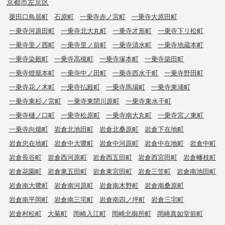
京都市左京区
粟田口鳥居町
石原町
一乗寺赤ノ宮町
一乗寺大原田町
一乗寺河原田町
一乗寺北大丸町
一乗寺才形町
一乗寺下リ松町
一乗寺里ノ西町
一乗寺里ノ前町
一乗寺清水町
一乗寺地蔵本町
一乗寺染殿町
一乗寺高槻町
一乗寺塚本町
一乗寺築田町
一乗寺燈籠本町
一乗寺中ノ田町
一乗寺西水干町
一乗寺野田町
一乗寺花ノ木町
一乗寺払殿町
一乗寺馬場町
一乗寺東浦町
一乗寺東杉ノ宮町
一乗寺東閉川原町
一乗寺東水干町
一乗寺樋ノ口町
一乗寺松原町
一乗寺南大丸町
一乗寺宮ノ東町
一乗寺向畑町
岩倉北池田町
岩倉北桑原町
岩倉下在地町
岩倉忠在地町
岩倉中大鷺町
岩倉中河原町
岩倉中在地町
岩倉中町
岩倉長谷町
岩倉西河原町
岩倉西五田町
岩倉西宮田町
岩倉幡枝町
岩倉花園町
岩倉東五田町
岩倉東宮田町
岩倉三笠町
岩倉南池田町
岩倉南大鷺町
岩倉南河原町
岩倉南木野町
岩倉南桑原町
岩倉南平岡町
岩倉南三宅町
岩倉南四ノ坪町
岩倉三宅町
岩倉村松町
大菊町
岡崎入江町
岡崎北御所町
岡崎真如堂前町