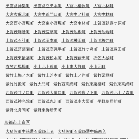
出雲路神楽町
出雲路立テ本町
大宮北椿原町
大宮北林町
大宮玄琢北町
大宮中総門口町
大宮中ノ社町
大宮中林町
大宮西小野堀町
大宮東小野堀町
大宮南林町
上賀茂朝露ケ原町
上賀茂畔勝町
上賀茂荒草町
上賀茂池殿町
上賀茂池端町
上賀茂石計町
上賀茂岡本町
上賀茂榊田町
上賀茂桜井町
上賀茂菖蒲園町
上賀茂高縄手町
上賀茂竹ケ鼻町
上賀茂豊田町
上賀茂東後藤町
上賀茂松本町
上賀茂薮田町
衣笠大祓町
衣笠西馬場町
小山北上総町
小山東大野町
小山元町
紫竹上梅ノ木町
紫竹上芝本町
紫竹上ノ岸町
紫竹栗栖町
紫竹竹殿町
紫竹大門町
紫竹西高縄町
紫竹東栗栖町
紫竹東高縄町
西賀茂井ノ口町
西賀茂大道口町
西賀茂鹿ノ下町
西賀茂北山ノ森町
西賀茂神光院町
西賀茂丸川町
西賀茂南大栗町
平野鳥居前町
紫野北舟岡町
紫野東御所田町
京都市上京区
大猪熊町中筋通石薬師上る
大猪熊町石薬師通中筋西入