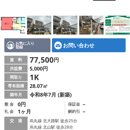
特選物件
ハウスメーカー施工特集！
路線·駅から探す
IT重説について
お気に入り
お問い合わせ
登録
スタッフ紹介
77,500
円
賃 料
5,000円
共益費
賃貸管理の北白川店
1K
間取り
店舗情報·アクセス
28.07㎡
専有面積
令和8年7月 (新築)
築年月
会社概要
0円
－
敷 金
保証金
1ヶ月
－
礼 金
解約引
メールでお問い合わせ
交 通
烏丸線 北大路駅 徒歩25分
烏丸線 北山駅 徒歩28分