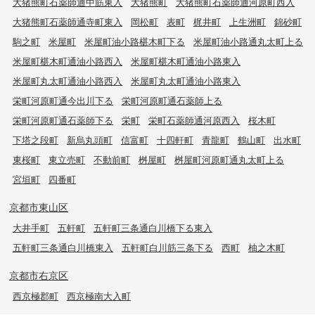
大猪熊町石薬師通中筋東入
大猪熊町
大猪熊町石薬師通河原町西入
大猪熊町石薬師通寺町東入
岡松町
表町
梶井町
上生洲町
錦砂町
駒之町
米屋町
米屋町油小路椹木町下る
米屋町油小路通丸太町上る
米屋町椹木町通油小路西入
米屋町椹木町通油小路東入
米屋町丸太町通油小路西入
米屋町丸太町通油小路東入
栄町河原町通今出川下る
栄町河原町通石薬師上る
栄町河原町通石薬師下る
栄町
栄町石薬師通河原西入
桜木町
下塔之段町
新烏丸頭町
信富町
十四軒町
青龍町
鶴山町
出水町
東桜町
東立売町
不動前町
桝屋町
桝屋町河原町通丸太町上る
宮垣町
四番町
京都市東山区
大井手町
五軒町
五軒町三条通白川橋下る東入
五軒町三条通白川橋東入
五軒町白川筋三条下る
西町
柚之木町
京都市右京区
西京極郡町
西京極南大入町