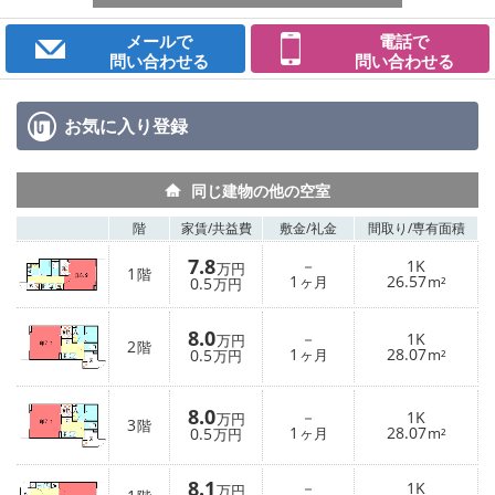
メールで
電話で
問い合わせる
問い合わせる
お気に入り
登録
同じ建物の他の空室
階
家賃/
共益費
敷金/
礼金
間取り/
専有面積
7.8
－
1K
万円
1
階
1
26.57
0.5
ヶ月
m²
万円
8.0
－
1K
万円
2
階
1
28.07
0.5
ヶ月
m²
万円
8.0
－
1K
万円
3
階
1
28.07
0.5
ヶ月
m²
万円
8.1
－
1K
万円