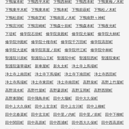
下鴨塚本町
下鴨西半木町
下鴨西林町
下鴨西本町
下鴨東梅ノ木町
下鴨東半木町
下鴨東本町
下鴨本町
下鴨前萩町
下鴨松ノ木町
下鴨松原町
下鴨南芝町
下鴨南茶ノ木町
下鴨南野々神町
下鴨宮河町
下鴨宮崎町
下鴨森ケ前町
下鴨森本町
下鴨夜光町
下堤町
修学院石掛町
修学院泉殿町
修学院犬塚町
修学院大林町
修学院沖殿町
修学院十権寺町
修学院千万田町
修学院高部町
修学院大道町
修学院茶屋ノ前町
修学院坪江町
修学院中林町
聖護院川原町
聖護院山王町
聖護院中町
聖護院西町
聖護院東町
聖護院蓮華蔵町
新車屋町
新丸太町
浄土寺上馬場町
浄土寺上南田町
浄土寺下馬場町
浄土寺下南田町
浄土寺西田町
浄土寺馬場町
浄土寺東田町
浄土寺南田町
高野泉町
高野上竹屋町
高野清水町
高野竹屋町
高野蓼原町
高野玉岡町
高野西開町
高野東開町
田中飛鳥井町
田中大堰町
田中大久保町
田中上大久保町
田中上玄京町
田中上古川町
田中上柳町
田中北春菜町
田中玄京町
田中里ノ内町
田中里ノ前町
田中下柳町
田中関田町
田中高原町
田中西浦町
田中西大久保町
田中西高原町