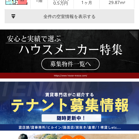
1
階
1
29.87
0.5
ヶ月
m²
万円
全件の空室情報を表示する