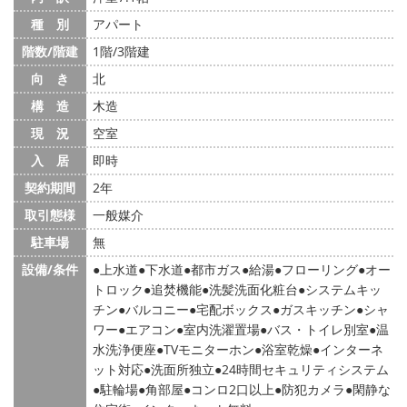
種 別
アパート
階数/階建
1階/3階建
向 き
北
構 造
木造
現 況
空室
入 居
即時
契約期間
2年
取引態様
一般媒介
駐車場
無
設備/条件
上水道
下水道
都市ガス
給湯
フローリング
オー
トロック
追焚機能
洗髪洗面化粧台
システムキッ
チン
バルコニー
宅配ボックス
ガスキッチン
シャ
ワー
エアコン
室内洗濯置場
バス・トイレ別室
温
水洗浄便座
TVモニターホン
浴室乾燥
インターネ
ット対応
洗面所独立
24時間セキュリティシステム
駐輪場
角部屋
コンロ2口以上
防犯カメラ
閑静な