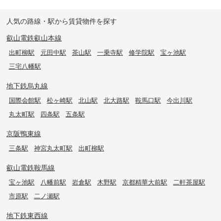
人気の路線・駅から賃貸物件を探す
叡山電鉄叡山本線
出町柳駅
元田中駅
茶山駅
一乗寺駅
修学院駅
宝ヶ池駅
三宅八幡駅
地下鉄烏丸線
国際会館駅
松ヶ崎駅
北山駅
北大路駅
鞍馬口駅
今出川駅
丸太町駅
四条駅
五条駅
京阪鴨東線
三条駅
神宮丸太町駅
出町柳駅
叡山電鉄鞍馬線
宝ヶ池駅
八幡前駅
岩倉駅
木野駅
京都精華大前駅
二軒茶屋駅
市原駅
二ノ瀬駅
地下鉄東西線