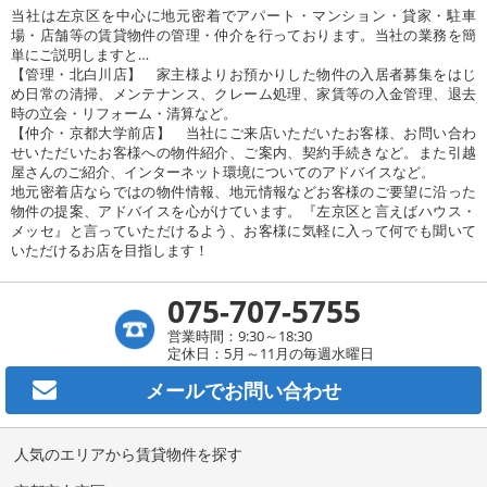
当社は左京区を中心に地元密着でアパート・マンション・貸家・駐車
場・店舗等の賃貸物件の管理・仲介を行っております。当社の業務を簡
単にご説明しますと…
【管理・北白川店】 家主様よりお預かりした物件の入居者募集をはじ
め日常の清掃、メンテナンス、クレーム処理、家賃等の入金管理、退去
時の立会・リフォーム・清算など。
【仲介・京都大学前店】 当社にご来店いただいたお客様、お問い合わ
せいただいたお客様への物件紹介、ご案内、契約手続きなど。また引越
屋さんのご紹介、インターネット環境についてのアドバイスなど。
地元密着店ならではの物件情報、地元情報などお客様のご要望に沿った
物件の提案、アドバイスを心がけています。『左京区と言えばハウス・
メッセ』と言っていただけるよう、お客様に気軽に入って何でも聞いて
いただけるお店を目指します！
075-707-5755
営業時間：9:30～18:30
定休日：5月～11月の毎週水曜日
メールで
お問い合わせ
人気のエリアから賃貸物件を探す