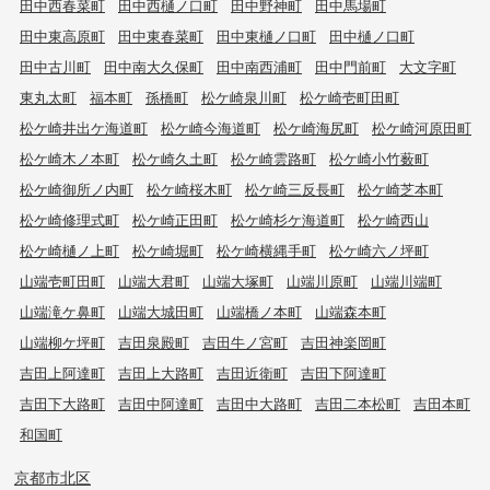
田中西春菜町
田中西樋ノ口町
田中野神町
田中馬場町
田中東高原町
田中東春菜町
田中東樋ノ口町
田中樋ノ口町
田中古川町
田中南大久保町
田中南西浦町
田中門前町
大文字町
東丸太町
福本町
孫橋町
松ケ崎泉川町
松ケ崎壱町田町
松ケ崎井出ケ海道町
松ケ崎今海道町
松ケ崎海尻町
松ケ崎河原田町
松ケ崎木ノ本町
松ケ崎久土町
松ケ崎雲路町
松ケ崎小竹薮町
松ケ崎御所ノ内町
松ケ崎桜木町
松ケ崎三反長町
松ケ崎芝本町
松ケ崎修理式町
松ケ崎正田町
松ケ崎杉ケ海道町
松ケ崎西山
松ケ崎樋ノ上町
松ケ崎堀町
松ケ崎横縄手町
松ケ崎六ノ坪町
山端壱町田町
山端大君町
山端大塚町
山端川原町
山端川端町
山端滝ケ鼻町
山端大城田町
山端橋ノ本町
山端森本町
山端柳ケ坪町
吉田泉殿町
吉田牛ノ宮町
吉田神楽岡町
吉田上阿達町
吉田上大路町
吉田近衛町
吉田下阿達町
吉田下大路町
吉田中阿達町
吉田中大路町
吉田二本松町
吉田本町
和国町
京都市北区