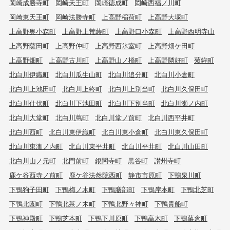
岡崎成勝寺町
岡崎天王町
岡崎徳成町
岡崎西福ノ川町
岡崎東天王町
岡崎法勝寺町
上高野稲荷町
上高野大塚町
上高野奥小森町
上高野上荒蒔町
上高野口小森町
上高野西明寺山
上高野薩田町
上高野仲町
上高野西氷室町
上高野畑ケ田町
上高野畑町
上高野古川町
上高野山ノ橋町
上高野隣好町
菊鉾町
北白川伊織町
北白川瓜生山町
北白川追分町
北白川小倉町
北白川上池田町
北白川上終町
北白川上別当町
北白川久保田町
北白川仕伏町
北白川下池田町
北白川下別当町
北白川瀬ノ内町
北白川大堂町
北白川蔦町
北白川堂ノ前町
北白川西平井町
北白川西町
北白川東伊織町
北白川東小倉町
北白川東久保田町
北白川東瀬ノ内町
北白川東平井町
北白川平井町
北白川山田町
北白川山ノ元町
北門前町
銀閣寺町
黒谷町
讃州寺町
鹿ケ谷西寺ノ前町
鹿ケ谷法然院西町
静市市原町
下鴨泉川町
下鴨狗子田町
下鴨梅ノ木町
下鴨膳部町
下鴨岸本町
下鴨北芝町
下鴨北園町
下鴨北茶ノ木町
下鴨北野々神町
下鴨貴船町
下鴨神殿町
下鴨芝本町
下鴨下川原町
下鴨高木町
下鴨蓼倉町