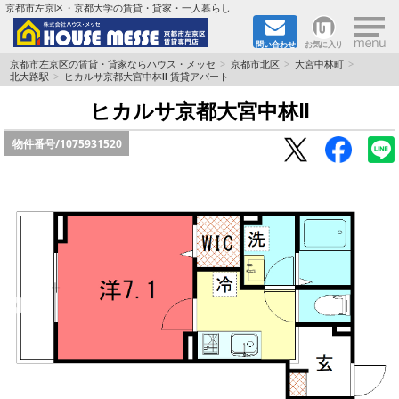
×
京都市左京区・京都大学の賃貸・貸家・一人暮らし
問い合わせ
お気に入り
TOPページ
京都市左京区の賃貸・貸家ならハウス・メッセ
京都市北区
大宮中林町
北大路駅
ヒカルサ京都大宮中林Ⅱ 賃貸アパート
地図から検索
ヒカルサ京都大宮中林Ⅱ
物件番号/
1075931520
地域から検索
京都大学＆京都芸術大学生さんに
書類DL & 入居者さまへ
家族で住むならマンション？賃家？
一人暮らしの物件特集
ペット相談OKの賃貸！