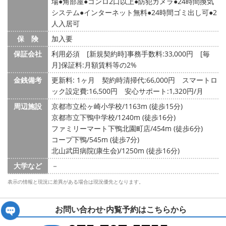
場
角部屋
コンロ2口以上
防犯カメラ
24時間換気
システム
インターネット無料
24時間ゴミ出し可
2
人入居可
保 険
加入要
保証会社
利用必須 [新規契約時]事務手数料:33,000円 [毎
月]保証料:月額賃料等の2%
金銭備考
更新料: 1ヶ月
契約時清掃代:66,000円 スマートロ
ック設定費:16,500円 安心サポート:1,320円/月
周辺施設
京都市立松ヶ崎小学校/1163m (徒歩15分)
京都市立下鴨中学校/1240m (徒歩16分)
ファミリーマート下鴨北園町店/454m (徒歩6分)
コープ下鴨/545m (徒歩7分)
北山武田病院(康生会)/1250m (徒歩16分)
大学など
－
表示の情報と現況に差異がある場合は現況優先となります。
お問い合わせ·内覧予約は
こちらから