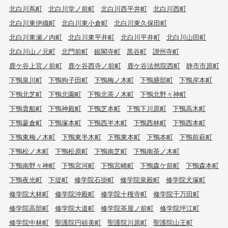
北白川蔦町
北白川堂ノ前町
北白川西平井町
北白川西町
北白川東伊織町
北白川東小倉町
北白川東久保田町
北白川東瀬ノ内町
北白川東平井町
北白川平井町
北白川山田町
北白川山ノ元町
北門前町
銀閣寺町
黒谷町
讃州寺町
鹿ケ谷上宮ノ前町
鹿ケ谷西寺ノ前町
鹿ケ谷法然院西町
静市市原町
下鴨泉川町
下鴨狗子田町
下鴨梅ノ木町
下鴨膳部町
下鴨岸本町
下鴨北芝町
下鴨北園町
下鴨北茶ノ木町
下鴨北野々神町
下鴨貴船町
下鴨神殿町
下鴨芝本町
下鴨下川原町
下鴨高木町
下鴨蓼倉町
下鴨塚本町
下鴨西半木町
下鴨西林町
下鴨西本町
下鴨東梅ノ木町
下鴨東半木町
下鴨東本町
下鴨本町
下鴨前萩町
下鴨松ノ木町
下鴨松原町
下鴨南芝町
下鴨南茶ノ木町
下鴨南野々神町
下鴨宮河町
下鴨宮崎町
下鴨森ケ前町
下鴨森本町
下鴨夜光町
下堤町
修学院石掛町
修学院泉殿町
修学院犬塚町
修学院大林町
修学院沖殿町
修学院十権寺町
修学院千万田町
修学院高部町
修学院大道町
修学院茶屋ノ前町
修学院坪江町
修学院中林町
聖護院円頓美町
聖護院川原町
聖護院山王町