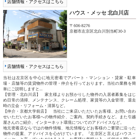
店舗情報・アクセスはこちら
ハウス・メッセ 北白川店
〒606-8276
京都市左京区北白川別当町30-3
店舗情報・アクセスはこちら
当社は左京区を中心に地元密着でアパート・マンション・貸家・駐車
場・店舗等の賃貸物件の管理・仲介を行っております。当社の業務を簡
単にご説明しますと…
【管理・北白川店】 家主様よりお預かりした物件の入居者募集をはじ
め日常の清掃、メンテナンス、クレーム処理、家賃等の入金管理、退去
時の立会・リフォーム・清算など。
【仲介・京都大学前店】 当社にご来店いただいたお客様、お問い合わ
せいただいたお客様への物件紹介、ご案内、契約手続きなど。また引越
屋さんのご紹介、インターネット環境についてのアドバイスなど。
地元密着店ならではの物件情報、地元情報などお客様のご要望に沿った
物件の提案、アドバイスを心がけています。『左京区と言えばハウス・
メッセ』と言っていただけるよう、お客様に気軽に入って何でも聞いて