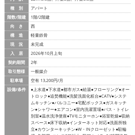
種 別
アパート
階数/階建
1階/2階建
向 き
西
構 造
軽量鉄骨
現 況
未完成
入 居
2026年10月上旬
契約期間
2年
取引態様
一般媒介
駐車場
空有 13,200円/月
設備/条件
上水道
下水道
都市ガス
給湯
フローリング
オー
トロック
追焚機能
洗髪洗面化粧台
CATV
システ
ムキッチン
バルコニー
宅配ボックス
ガスキッチ
ン
シャワー
エアコン
室内洗濯置場
バス・トイレ
別室
温水洗浄便座
TVモニターホン
浴室乾燥
収納
スペース
床下収納
インターネット対応
洗面所独
立
カウンターキッチン
W・INクローゼット
駐輪