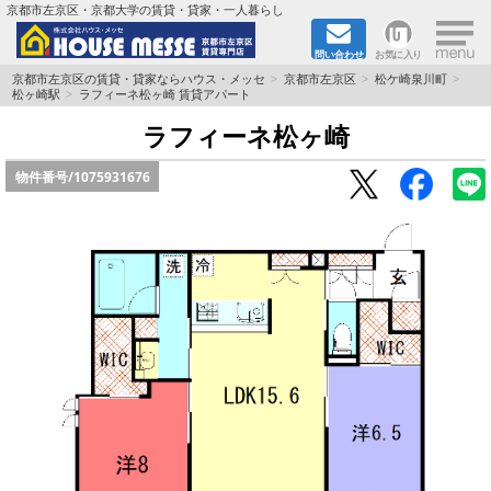
×
京都市左京区・京都大学の賃貸・貸家・一人暮らし
問い合わせ
お気に入り
TOPページ
京都市左京区の賃貸・貸家ならハウス・メッセ
京都市左京区
松ケ崎泉川町
松ヶ崎駅
ラフィーネ松ヶ崎 賃貸アパート
地図から検索
ラフィーネ松ヶ崎
物件番号/
1075931676
地域から検索
京都大学＆京都芸術大学生さんに
書類DL & 入居者さまへ
家族で住むならマンション？賃家？
一人暮らしの物件特集
ペット相談OKの賃貸！