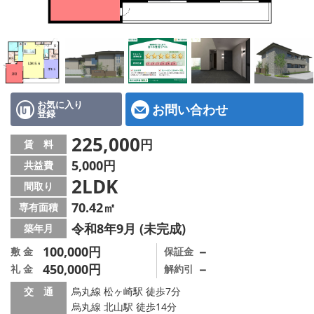
特選物件
ハウスメーカー施工特集！
路線·駅から探す
IT重説について
お気に入り
お問い合わせ
登録
スタッフ紹介
225,000
円
賃 料
5,000円
共益費
賃貸管理の北白川店
2LDK
間取り
店舗情報·アクセス
70.42㎡
専有面積
令和8年9月 (未完成)
築年月
会社概要
100,000円
－
敷 金
保証金
450,000円
－
礼 金
解約引
メールでお問い合わせ
交 通
烏丸線 松ヶ崎駅 徒歩7分
烏丸線 北山駅 徒歩14分