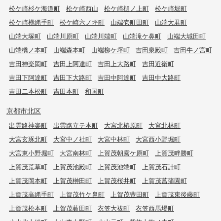
松ケ崎杉ケ海道町
松ケ崎西山
松ケ崎樋ノ上町
松ケ崎堀町
松ケ崎横縄手町
松ケ崎六ノ坪町
山端壱町田町
山端大君町
山端大塚町
山端川原町
山端川端町
山端滝ケ鼻町
山端大城田町
山端橋ノ本町
山端森本町
山端柳ケ坪町
吉田泉殿町
吉田牛ノ宮町
吉田神楽岡町
吉田上阿達町
吉田上大路町
吉田近衛町
吉田下阿達町
吉田下大路町
吉田中阿達町
吉田中大路町
吉田二本松町
吉田本町
和国町
京都市北区
出雲路神楽町
出雲路立テ本町
大宮北椿原町
大宮北林町
大宮玄琢北町
大宮中ノ社町
大宮中林町
大宮西小野堀町
大宮東小野堀町
大宮南林町
上賀茂朝露ケ原町
上賀茂畔勝町
上賀茂荒草町
上賀茂池殿町
上賀茂池端町
上賀茂石計町
上賀茂岡本町
上賀茂榊田町
上賀茂桜井町
上賀茂菖蒲園町
上賀茂高縄手町
上賀茂竹ケ鼻町
上賀茂豊田町
上賀茂東後藤町
上賀茂松本町
上賀茂薮田町
衣笠大祓町
衣笠西馬場町