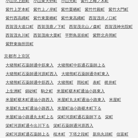
小山北上総町
小山東大野町
小山元町
紫竹上梅ノ木町
紫竹上芝本町
紫竹上ノ岸町
紫竹栗栖町
紫竹竹殿町
紫竹大門町
紫竹西高縄町
紫竹東栗栖町
紫竹東高縄町
西賀茂井ノ口町
西賀茂大道口町
西賀茂鹿ノ下町
西賀茂北山ノ森町
西賀茂神光院町
西賀茂丸川町
西賀茂南大栗町
平野鳥居前町
紫野北舟岡町
紫野東御所田町
京都市上京区
大猪熊町石薬師通中筋東入
大猪熊町中筋通石薬師上る
大猪熊町石薬師通河原町西入
大猪熊町石薬師通寺町東入
大猪熊町石薬師通中筋西入
大猪熊町
岡松町
表町
梶井町
上生洲町
錦砂町
駒之町
米屋町椹木町通油小路東入
米屋町椹木町通油小路西入
米屋町丸太町通油小路東入
米屋町
米屋町丸太町通油小路西入
米屋町油小路椹木町下る
米屋町油小路通丸太町上る
栄町河原町通石薬師下る
栄町
栄町河原町通今出川下る
栄町石薬師通河原西入
栄町河原町通石薬師上る
桜木町
下塔之段町
新烏丸頭町
信富町