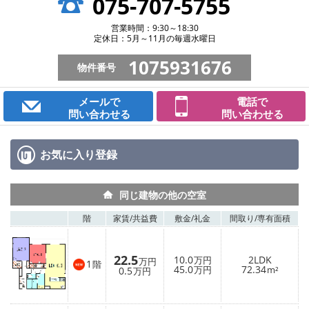
075-707-5755
営業時間：9:30～18:30
定休日：5月～11月の毎週水曜日
1075931676
物件番号
メールで
電話で
問い合わせる
問い合わせる
お気に入り
登録
同じ建物の他の空室
階
家賃/
共益費
敷金/
礼金
間取り/
専有面積
22.5
10.0
2LDK
万円
万円
1
階
45.0
72.34
0.5
万円
m²
万円