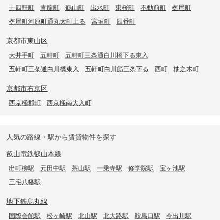
十四軒町
青龍町
鶴山町
出水町
東桜町
不動前町
桝屋町
桝屋町河原町通丸太町上る
宮垣町
四番町
京都市東山区
大井手町
五軒町
五軒町三条通白川橋下る東入
五軒町三条通白川橋東入
五軒町白川筋三条下る
西町
柚之木町
京都市右京区
西京極郡町
西京極南大入町
人気の路線・駅から賃貸物件を探す
叡山電鉄叡山本線
出町柳駅
元田中駅
茶山駅
一乗寺駅
修学院駅
宝ヶ池駅
三宅八幡駅
地下鉄烏丸線
国際会館駅
松ヶ崎駅
北山駅
北大路駅
鞍馬口駅
今出川駅