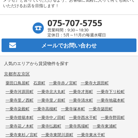
いただけるお店を目指します！
075-707-5755
営業時間：9:30～18:30
定休日：5月～11月の毎週水曜日
メールで
お問い合わせ
人気のエリアから賃貸物件を探す
京都市左京区
粟田口鳥居町
石原町
一乗寺赤ノ宮町
一乗寺大原田町
一乗寺河原田町
一乗寺北大丸町
一乗寺才形町
一乗寺下リ松町
一乗寺里ノ西町
一乗寺里ノ前町
一乗寺清水町
一乗寺地蔵本町
一乗寺染殿町
一乗寺高槻町
一乗寺塚本町
一乗寺築田町
一乗寺燈籠本町
一乗寺中ノ田町
一乗寺西水干町
一乗寺野田町
一乗寺花ノ木町
一乗寺払殿町
一乗寺馬場町
一乗寺東浦町
一乗寺東杉ノ宮町
一乗寺東閉川原町
一乗寺東水干町