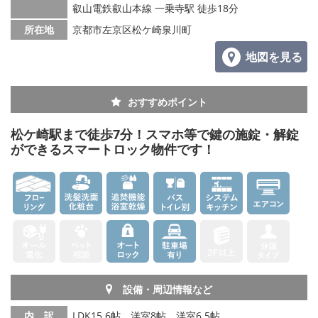
叡山電鉄叡山本線 一乗寺駅 徒歩18分
所在地
京都市左京区松ケ崎泉川町
地図を見る
おすすめポイント
松ケ崎駅まで徒歩7分！スマホ等で鍵の施錠・解錠
ができるスマートロック物件です！
設備・周辺情報など
内 訳
LDK15.6帖、洋室8帖、洋室6.5帖