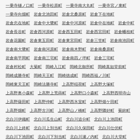
一乗寺樋ノ口町
一乗寺松原町
一乗寺南大丸町
一乗寺宮ノ東町
一乗寺向畑町
岩倉北池田町
岩倉北桑原町
岩倉下在地町
岩倉忠在地町
岩倉中大鷺町
岩倉中河原町
岩倉中在地町
岩倉中町
岩倉長谷町
岩倉西河原町
岩倉西五田町
岩倉西宮田町
岩倉幡枝町
岩倉花園町
岩倉東五田町
岩倉東宮田町
岩倉三笠町
岩倉南池田町
岩倉南大鷺町
岩倉南河原町
岩倉南木野町
岩倉南桑原町
岩倉南平岡町
岩倉南三宅町
岩倉南四ノ坪町
岩倉三宅町
岩倉村松町
大菊町
岡崎入江町
岡崎北御所町
岡崎真如堂前町
岡崎成勝寺町
岡崎天王町
岡崎徳成町
岡崎西福ノ川町
岡崎東天王町
岡崎法勝寺町
上高野稲荷町
上高野大塚町
上高野奥小森町
上高野上荒蒔町
上高野口小森町
上高野西明寺山
上高野薩田町
上高野仲町
上高野西氷室町
上高野畑ケ田町
上高野畑町
上高野古川町
上高野山ノ橋町
上高野隣好町
菊鉾町
北白川伊織町
北白川瓜生山町
北白川追分町
北白川上池田町
北白川上終町
北白川上別当町
北白川久保田町
北白川仕伏町
北白川下池田町
北白川下別当町
北白川瀬ノ内町
北白川大堂町