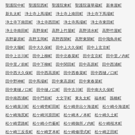
聖護院中町
聖護院西町
聖護院東町
聖護院蓮華蔵町
新車屋町
新丸太町
浄土寺上馬場町
浄土寺上南田町
浄土寺下馬場町
浄土寺下南田町
浄土寺西田町
浄土寺馬場町
浄土寺東田町
浄土寺南田町
高野泉町
高野上竹屋町
高野清水町
高野竹屋町
高野蓼原町
高野玉岡町
高野西開町
高野東開町
田中飛鳥井町
田中大堰町
田中大久保町
田中上大久保町
田中上玄京町
田中上古川町
田中上柳町
田中北春菜町
田中玄京町
田中里ノ内町
田中里ノ前町
田中下柳町
田中関田町
田中高原町
田中西浦町
田中西大久保町
田中西高原町
田中西春菜町
田中西樋ノ口町
田中野神町
田中馬場町
田中東高原町
田中東春菜町
田中東樋ノ口町
田中樋ノ口町
田中古川町
田中南大久保町
田中南西浦町
田中門前町
大文字町
東丸太町
福本町
孫橋町
松ケ崎泉川町
松ケ崎壱町田町
松ケ崎井出ケ海道町
松ケ崎今海道町
松ケ崎海尻町
松ケ崎河原田町
松ケ崎木ノ本町
松ケ崎久土町
松ケ崎雲路町
松ケ崎小竹薮町
松ケ崎御所ノ内町
松ケ崎桜木町
松ケ崎三反長町
松ケ崎芝本町
松ケ崎修理式町
松ケ崎正田町