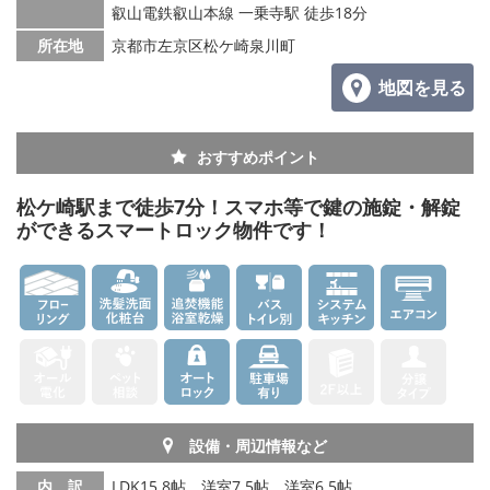
叡山電鉄叡山本線 一乗寺駅 徒歩18分
所在地
京都市左京区松ケ崎泉川町
地図を見る
おすすめポイント
松ケ崎駅まで徒歩7分！スマホ等で鍵の施錠・解錠
ができるスマートロック物件です！
設備・周辺情報など
内 訳
LDK15.8帖、洋室7.5帖、洋室6.5帖