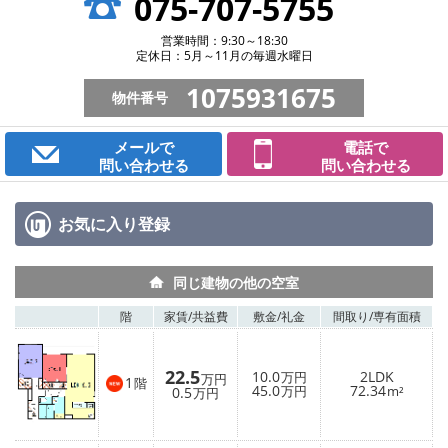
075-707-5755
営業時間：9:30～18:30
定休日：5月～11月の毎週水曜日
1075931675
物件番号
メールで
電話で
問い合わせる
問い合わせる
お気に入り
登録
同じ建物の他の空室
階
家賃/
共益費
敷金/
礼金
間取り/
専有面積
22.5
10.0
2LDK
万円
万円
1
階
45.0
72.34
0.5
万円
m²
万円