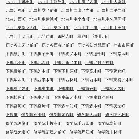
北白川下池田町
北白川下別当町
北白川瀬ノ内町
北白川大堂町
北白川蔦町
北白川堂ノ前町
北白川西瀬ノ内町
北白川西平井町
北白川西町
北白川東伊織町
北白川東小倉町
北白川東久保田町
北白川東瀬ノ内町
北白川東平井町
北白川平井町
北白川山田町
北白川山ノ元町
北門前町
銀閣寺町
黒谷町
讃州寺町
鹿ケ谷上宮ノ前町
鹿ケ谷西寺ノ前町
鹿ケ谷法然院西町
静市市原町
下鴨泉川町
下鴨狗子田町
下鴨梅ノ木町
下鴨膳部町
下鴨岸本町
下鴨北芝町
下鴨北園町
下鴨北茶ノ木町
下鴨北野々神町
下鴨貴船町
下鴨芝本町
下鴨下川原町
下鴨高木町
下鴨蓼倉町
下鴨塚本町
下鴨西半木町
下鴨西林町
下鴨西本町
下鴨東梅ノ木町
下鴨東半木町
下鴨東本町
下鴨本町
下鴨前萩町
下鴨松ノ木町
下鴨松原町
下鴨南芝町
下鴨南茶ノ木町
下鴨南野々神町
下鴨宮河町
下鴨宮崎町
下鴨森ケ前町
下鴨森本町
下鴨夜光町
下堤町
修学院石掛町
修学院泉殿町
修学院犬塚町
修学院大林町
修学院沖殿町
修学院十権寺町
修学院千万田町
修学院高部町
修学院大道町
修学院茶屋ノ前町
修学院坪江町
修学院中林町