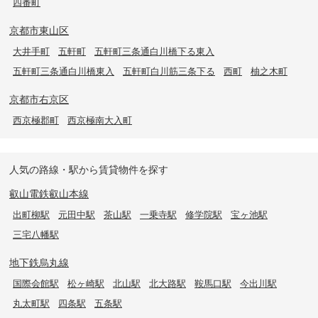
四番町
京都市東山区
大井手町
五軒町
五軒町三条通白川橋下る東入
五軒町三条通白川橋東入
五軒町白川筋三条下る
西町
柚之木町
京都市右京区
西京極郡町
西京極南大入町
人気の路線・駅から賃貸物件を探す
叡山電鉄叡山本線
出町柳駅
元田中駅
茶山駅
一乗寺駅
修学院駅
宝ヶ池駅
三宅八幡駅
地下鉄烏丸線
国際会館駅
松ヶ崎駅
北山駅
北大路駅
鞍馬口駅
今出川駅
丸太町駅
四条駅
五条駅