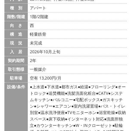
種 別
アパート
階数/階建
1階/2階建
向 き
西
構 造
軽量鉄骨
現 況
未完成
入 居
2026年10月上旬
契約期間
2年
取引態様
一般媒介
駐車場
空有 13,200円/月
設備/条件
上水道
下水道
都市ガス
給湯
フローリング
オー
トロック
追焚機能
洗髪洗面化粧台
CATV
システ
ムキッチン
バルコニー
宅配ボックス
ガスキッチ
ン
シャワー
エアコン
室内洗濯置場
バス・トイレ
別室
温水洗浄便座
TVモニターホン
浴室乾燥
収納
スペース
床下収納
インターネット対応
洗面所独
立
カウンターキッチン
W・INクローゼット
駐輪