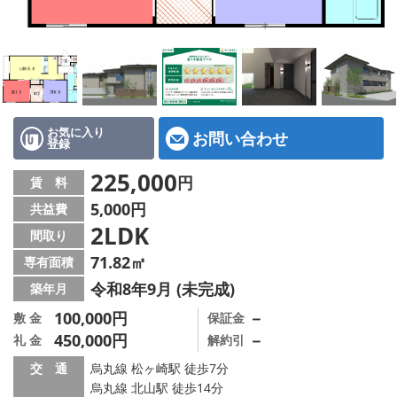
特選物件
ハウスメーカー施工特集！
路線·駅から探す
IT重説について
お気に入り
お問い合わせ
登録
スタッフ紹介
225,000
円
賃 料
5,000円
共益費
賃貸管理の北白川店
2LDK
間取り
店舗情報·アクセス
71.82㎡
専有面積
令和8年9月 (未完成)
築年月
会社概要
100,000円
－
敷 金
保証金
450,000円
－
礼 金
解約引
メールでお問い合わせ
交 通
烏丸線 松ヶ崎駅 徒歩7分
烏丸線 北山駅 徒歩14分