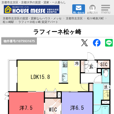
×
京都市左京区・京都大学の賃貸・貸家・一人暮らし
問い合わせ
お気に入り
TOPページ
京都市左京区の賃貸・貸家ならハウス・メッセ
京都市左京区
松ケ崎泉川町
松ヶ崎駅
ラフィーネ松ヶ崎 賃貸アパート
地図から検索
ラフィーネ松ヶ崎
物件番号/
1075931675
地域から検索
京都大学＆京都芸術大学生さんに
書類DL & 入居者さまへ
家族で住むならマンション？賃家？
一人暮らしの物件特集
ペット相談OKの賃貸！