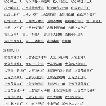
松ケ崎正田町
松ケ崎杉ケ海道町
松ケ崎西山
松ケ崎樋ノ上町
松ケ崎堀町
松ケ崎横縄手町
松ケ崎六ノ坪町
山端壱町田町
山端大君町
山端大塚町
山端川原町
山端川端町
山端滝ケ鼻町
山端大城田町
山端橋ノ本町
山端森本町
山端柳ケ坪町
吉田泉殿町
吉田牛ノ宮町
吉田神楽岡町
吉田上阿達町
吉田上大路町
吉田近衛町
吉田下阿達町
吉田下大路町
吉田中阿達町
吉田中大路町
吉田二本松町
吉田本町
和国町
京都市北区
出雲路神楽町
出雲路立テ本町
大宮北椿原町
大宮北林町
大宮玄琢北町
大宮中ノ社町
大宮中林町
大宮西小野堀町
大宮東小野堀町
大宮南林町
上賀茂朝露ケ原町
上賀茂畔勝町
上賀茂荒草町
上賀茂池殿町
上賀茂池端町
上賀茂石計町
上賀茂岡本町
上賀茂榊田町
上賀茂桜井町
上賀茂菖蒲園町
上賀茂高縄手町
上賀茂竹ケ鼻町
上賀茂豊田町
上賀茂東後藤町
上賀茂松本町
上賀茂薮田町
衣笠大祓町
衣笠西馬場町
小山北上総町
小山東大野町
小山元町
紫竹上梅ノ木町