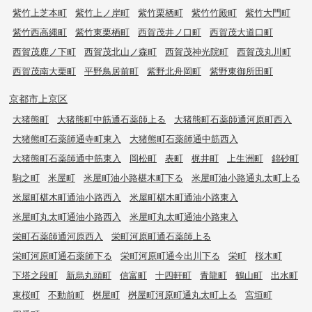
紫竹上芝本町
紫竹上ノ岸町
紫竹栗栖町
紫竹竹殿町
紫竹大門町
紫竹西高縄町
紫竹東栗栖町
西賀茂井ノ口町
西賀茂大道口町
西賀茂鹿ノ下町
西賀茂北山ノ森町
西賀茂神光院町
西賀茂丸川町
西賀茂南大栗町
平野鳥居前町
紫野北舟岡町
紫野東御所田町
京都市上京区
大猪熊町
大猪熊町中筋通石薬師上る
大猪熊町石薬師通河原町西入
大猪熊町石薬師通寺町東入
大猪熊町石薬師通中筋西入
大猪熊町石薬師通中筋東入
岡松町
表町
梶井町
上生洲町
錦砂町
駒之町
米屋町
米屋町油小路椹木町下る
米屋町油小路通丸太町上る
米屋町椹木町通油小路西入
米屋町椹木町通油小路東入
米屋町丸太町通油小路西入
米屋町丸太町通油小路東入
栄町石薬師通河原西入
栄町河原町通石薬師上る
栄町河原町通石薬師下る
栄町河原町通今出川下る
栄町
桜木町
下塔之段町
新烏丸頭町
信富町
十四軒町
青龍町
鶴山町
出水町
東桜町
不動前町
桝屋町
桝屋町河原町通丸太町上る
宮垣町