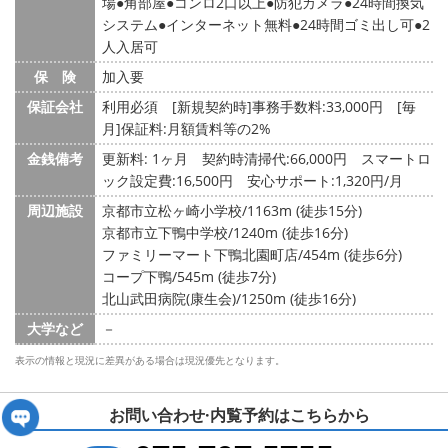
場
角部屋
コンロ2口以上
防犯カメラ
24時間換気
システム
インターネット無料
24時間ゴミ出し可
2
人入居可
保 険
加入要
保証会社
利用必須 [新規契約時]事務手数料:33,000円 [毎
月]保証料:月額賃料等の2%
金銭備考
更新料: 1ヶ月
契約時清掃代:66,000円 スマートロ
ック設定費:16,500円 安心サポート:1,320円/月
周辺施設
京都市立松ヶ崎小学校/1163m (徒歩15分)
京都市立下鴨中学校/1240m (徒歩16分)
ファミリーマート下鴨北園町店/454m (徒歩6分)
コープ下鴨/545m (徒歩7分)
北山武田病院(康生会)/1250m (徒歩16分)
大学など
－
表示の情報と現況に差異がある場合は現況優先となります。
お問い合わせ·内覧予約は
こちらから