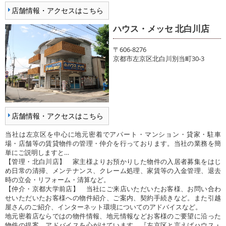
店舗情報・アクセスはこちら
ハウス・メッセ 北白川店
〒606-8276
京都市左京区北白川別当町30-3
店舗情報・アクセスはこちら
当社は左京区を中心に地元密着でアパート・マンション・貸家・駐車
場・店舗等の賃貸物件の管理・仲介を行っております。当社の業務を簡
単にご説明しますと…
【管理・北白川店】 家主様よりお預かりした物件の入居者募集をはじ
め日常の清掃、メンテナンス、クレーム処理、家賃等の入金管理、退去
時の立会・リフォーム・清算など。
【仲介・京都大学前店】 当社にご来店いただいたお客様、お問い合わ
せいただいたお客様への物件紹介、ご案内、契約手続きなど。また引越
屋さんのご紹介、インターネット環境についてのアドバイスなど。
地元密着店ならではの物件情報、地元情報などお客様のご要望に沿った
物件の提案、アドバイスを心がけています。『左京区と言えばハウス・