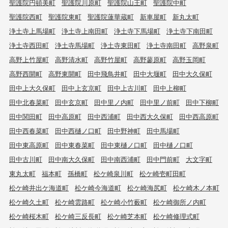
聖護院円頓美町
聖護院川原町
聖護院山王町
聖護院中町
聖護院西町
聖護院東町
聖護院蓮華蔵町
新車屋町
新丸太町
浄土寺上馬場町
浄土寺上南田町
浄土寺下馬場町
浄土寺下南田町
浄土寺西田町
浄土寺馬場町
浄土寺東田町
浄土寺南田町
高野泉町
高野上竹屋町
高野清水町
高野竹屋町
高野蓼原町
高野玉岡町
高野西開町
高野東開町
田中飛鳥井町
田中大堰町
田中大久保町
田中上大久保町
田中上玄京町
田中上古川町
田中上柳町
田中北春菜町
田中玄京町
田中里ノ内町
田中里ノ前町
田中下柳町
田中関田町
田中高原町
田中西浦町
田中西大久保町
田中西高原町
田中西春菜町
田中西樋ノ口町
田中野神町
田中馬場町
田中東高原町
田中東春菜町
田中東樋ノ口町
田中樋ノ口町
田中古川町
田中南大久保町
田中南西浦町
田中門前町
大文字町
東丸太町
福本町
孫橋町
松ケ崎泉川町
松ケ崎壱町田町
松ケ崎井出ケ海道町
松ケ崎今海道町
松ケ崎海尻町
松ケ崎木ノ本町
松ケ崎久土町
松ケ崎雲路町
松ケ崎小竹薮町
松ケ崎御所ノ内町
松ケ崎桜木町
松ケ崎三反長町
松ケ崎芝本町
松ケ崎修理式町