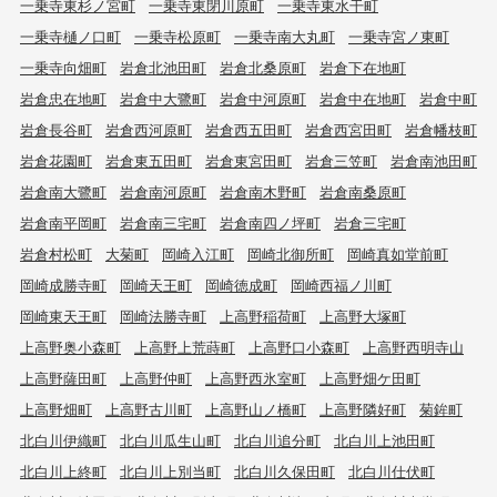
一乗寺東杉ノ宮町
一乗寺東閉川原町
一乗寺東水干町
一乗寺樋ノ口町
一乗寺松原町
一乗寺南大丸町
一乗寺宮ノ東町
一乗寺向畑町
岩倉北池田町
岩倉北桑原町
岩倉下在地町
岩倉忠在地町
岩倉中大鷺町
岩倉中河原町
岩倉中在地町
岩倉中町
岩倉長谷町
岩倉西河原町
岩倉西五田町
岩倉西宮田町
岩倉幡枝町
岩倉花園町
岩倉東五田町
岩倉東宮田町
岩倉三笠町
岩倉南池田町
岩倉南大鷺町
岩倉南河原町
岩倉南木野町
岩倉南桑原町
岩倉南平岡町
岩倉南三宅町
岩倉南四ノ坪町
岩倉三宅町
岩倉村松町
大菊町
岡崎入江町
岡崎北御所町
岡崎真如堂前町
岡崎成勝寺町
岡崎天王町
岡崎徳成町
岡崎西福ノ川町
岡崎東天王町
岡崎法勝寺町
上高野稲荷町
上高野大塚町
上高野奥小森町
上高野上荒蒔町
上高野口小森町
上高野西明寺山
上高野薩田町
上高野仲町
上高野西氷室町
上高野畑ケ田町
上高野畑町
上高野古川町
上高野山ノ橋町
上高野隣好町
菊鉾町
北白川伊織町
北白川瓜生山町
北白川追分町
北白川上池田町
北白川上終町
北白川上別当町
北白川久保田町
北白川仕伏町