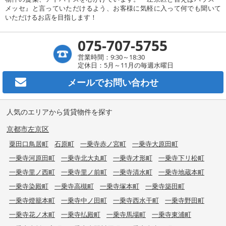
メッセ』と言っていただけるよう、お客様に気軽に入って何でも聞いて
いただけるお店を目指します！
075-707-5755
営業時間：9:30～18:30
定休日：5月～11月の毎週水曜日
メールで
お問い合わせ
人気のエリアから賃貸物件を探す
京都市左京区
粟田口鳥居町
石原町
一乗寺赤ノ宮町
一乗寺大原田町
一乗寺河原田町
一乗寺北大丸町
一乗寺才形町
一乗寺下リ松町
一乗寺里ノ西町
一乗寺里ノ前町
一乗寺清水町
一乗寺地蔵本町
一乗寺染殿町
一乗寺高槻町
一乗寺塚本町
一乗寺築田町
一乗寺燈籠本町
一乗寺中ノ田町
一乗寺西水干町
一乗寺野田町
一乗寺花ノ木町
一乗寺払殿町
一乗寺馬場町
一乗寺東浦町