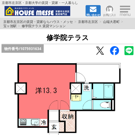
×
京都市左京区・京都大学の賃貸・貸家・一人暮らし
問い合わせ
お気に入り
TOPページ
京都市左京区の賃貸・貸家ならハウス・メッセ
京都市左京区
山端大君町
宝ヶ池駅
修学院テラス 賃貸マンション
地図から検索
修学院テラス
物件番号/
1075931634
地域から検索
京都大学＆京都芸術大学生さんに
書類DL & 入居者さまへ
家族で住むならマンション？賃家？
一人暮らしの物件特集
ペット相談OKの賃貸！