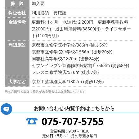
保 険
加入要
保証会社
利用必須 要確認
金銭備考
更新料: 1ヶ月
水道代: 2,200円
更新事務手数料
(22000円)・退去時清掃料(38500円)・ライフサポー
ト(1100円/月)
周辺施設
京都市立修学院小学校/386m (徒歩5分)
京都市立修学院中学校/1586m (徒歩20分)
同志社高等学校/1870m (徒歩24分)
セブンイレブン京都修学院駅前店/563m (徒歩8分)
フレスコ修学院店/516m (徒歩7分)
大学など
京都工芸繊維大学/1302m (徒歩17分)
表示の情報と現況に差異がある場合は現況優先となります。
お問い合わせ·内覧予約は
こちらから
075-707-5755
営業時間：9:30～18:30
定休日：5月～11月の毎週水曜日