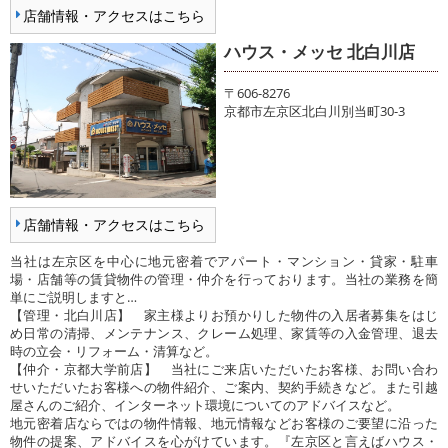
店舗情報・アクセスはこちら
ハウス・メッセ 北白川店
〒606-8276
京都市左京区北白川別当町30-3
店舗情報・アクセスはこちら
当社は左京区を中心に地元密着でアパート・マンション・貸家・駐車
場・店舗等の賃貸物件の管理・仲介を行っております。当社の業務を簡
単にご説明しますと…
【管理・北白川店】 家主様よりお預かりした物件の入居者募集をはじ
め日常の清掃、メンテナンス、クレーム処理、家賃等の入金管理、退去
時の立会・リフォーム・清算など。
【仲介・京都大学前店】 当社にご来店いただいたお客様、お問い合わ
せいただいたお客様への物件紹介、ご案内、契約手続きなど。また引越
屋さんのご紹介、インターネット環境についてのアドバイスなど。
地元密着店ならではの物件情報、地元情報などお客様のご要望に沿った
物件の提案、アドバイスを心がけています。『左京区と言えばハウス・