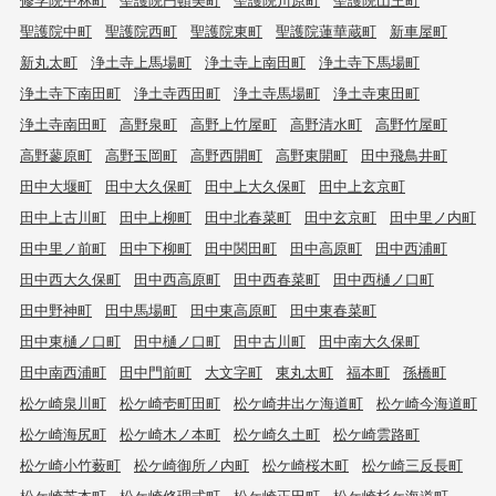
聖護院中町
聖護院西町
聖護院東町
聖護院蓮華蔵町
新車屋町
新丸太町
浄土寺上馬場町
浄土寺上南田町
浄土寺下馬場町
浄土寺下南田町
浄土寺西田町
浄土寺馬場町
浄土寺東田町
浄土寺南田町
高野泉町
高野上竹屋町
高野清水町
高野竹屋町
高野蓼原町
高野玉岡町
高野西開町
高野東開町
田中飛鳥井町
田中大堰町
田中大久保町
田中上大久保町
田中上玄京町
田中上古川町
田中上柳町
田中北春菜町
田中玄京町
田中里ノ内町
田中里ノ前町
田中下柳町
田中関田町
田中高原町
田中西浦町
田中西大久保町
田中西高原町
田中西春菜町
田中西樋ノ口町
田中野神町
田中馬場町
田中東高原町
田中東春菜町
田中東樋ノ口町
田中樋ノ口町
田中古川町
田中南大久保町
田中南西浦町
田中門前町
大文字町
東丸太町
福本町
孫橋町
松ケ崎泉川町
松ケ崎壱町田町
松ケ崎井出ケ海道町
松ケ崎今海道町
松ケ崎海尻町
松ケ崎木ノ本町
松ケ崎久土町
松ケ崎雲路町
松ケ崎小竹薮町
松ケ崎御所ノ内町
松ケ崎桜木町
松ケ崎三反長町
松ケ崎芝本町
松ケ崎修理式町
松ケ崎正田町
松ケ崎杉ケ海道町