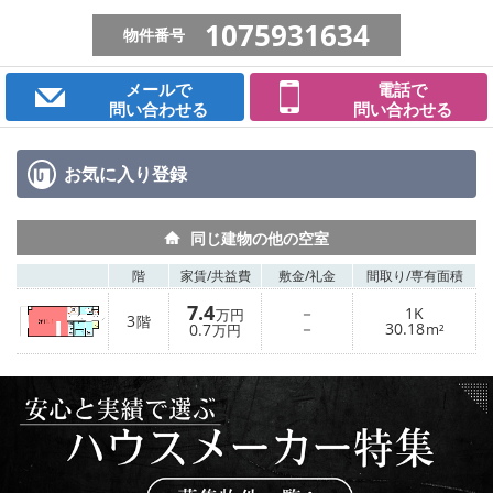
1075931634
物件番号
メールで
電話で
問い合わせる
問い合わせる
お気に入り
登録
同じ建物の他の空室
階
家賃/
共益費
敷金/
礼金
間取り/
専有面積
7.4
－
1K
万円
3
階
－
30.18
0.7
m²
万円