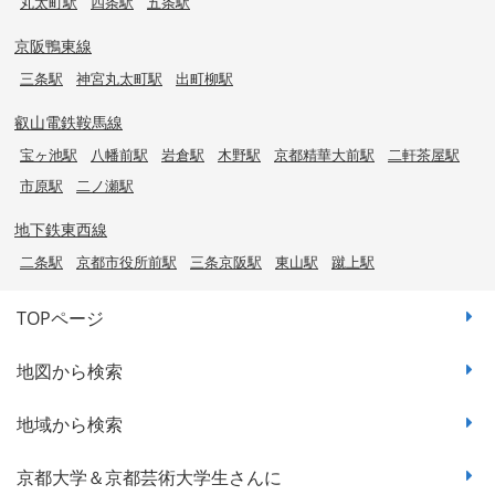
丸太町駅
四条駅
五条駅
京阪鴨東線
三条駅
神宮丸太町駅
出町柳駅
叡山電鉄鞍馬線
宝ヶ池駅
八幡前駅
岩倉駅
木野駅
京都精華大前駅
二軒茶屋駅
市原駅
二ノ瀬駅
地下鉄東西線
二条駅
京都市役所前駅
三条京阪駅
東山駅
蹴上駅
TOPページ
地図から検索
地域から検索
京都大学＆京都芸術大学生さんに