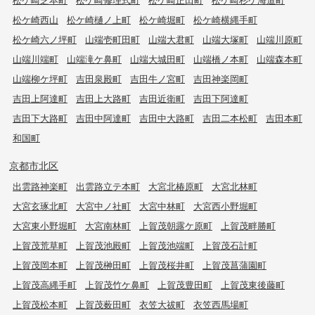
松ケ崎西山
松ケ崎樋ノ上町
松ケ崎堀町
松ケ崎横縄手町
松ケ崎六ノ坪町
山端壱町田町
山端大君町
山端大塚町
山端川原町
山端川端町
山端滝ケ鼻町
山端大城田町
山端橋ノ本町
山端森本町
山端柳ケ坪町
吉田泉殿町
吉田牛ノ宮町
吉田神楽岡町
吉田上阿達町
吉田上大路町
吉田近衛町
吉田下阿達町
吉田下大路町
吉田中阿達町
吉田中大路町
吉田二本松町
吉田本町
和国町
京都市北区
出雲路神楽町
出雲路立テ本町
大宮北椿原町
大宮北林町
大宮玄琢北町
大宮中ノ社町
大宮中林町
大宮西小野堀町
大宮東小野堀町
大宮南林町
上賀茂朝露ケ原町
上賀茂畔勝町
上賀茂荒草町
上賀茂池殿町
上賀茂池端町
上賀茂石計町
上賀茂岡本町
上賀茂榊田町
上賀茂桜井町
上賀茂菖蒲園町
上賀茂高縄手町
上賀茂竹ケ鼻町
上賀茂豊田町
上賀茂東後藤町
上賀茂松本町
上賀茂薮田町
衣笠大祓町
衣笠西馬場町