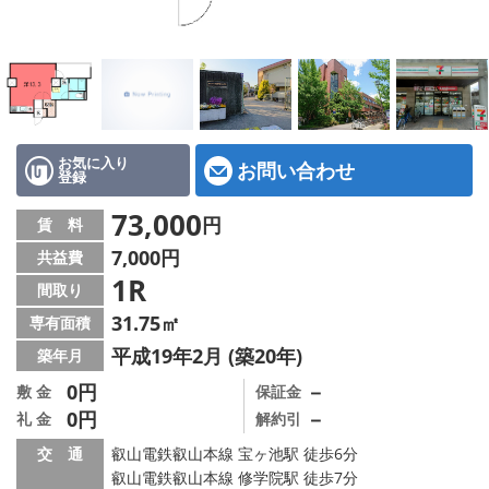
特選物件
ハウスメーカー施工特集！
路線·駅から探す
IT重説について
お気に入り
お問い合わせ
登録
スタッフ紹介
73,000
円
賃 料
7,000円
共益費
賃貸管理の北白川店
1R
間取り
店舗情報·アクセス
31.75㎡
専有面積
平成19年2月 (築20年)
築年月
会社概要
0円
－
敷 金
保証金
0円
－
礼 金
解約引
メールでお問い合わせ
交 通
叡山電鉄叡山本線 宝ヶ池駅 徒歩6分
叡山電鉄叡山本線 修学院駅 徒歩7分