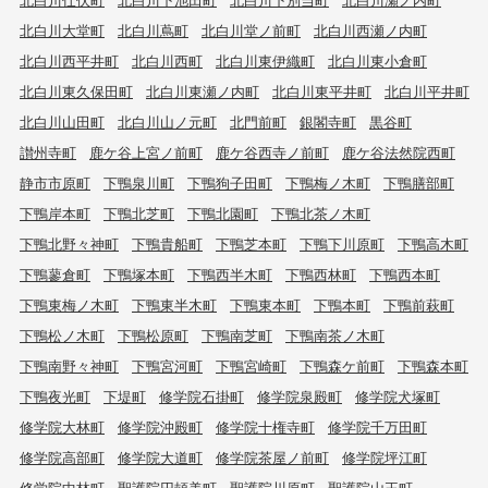
北白川大堂町
北白川蔦町
北白川堂ノ前町
北白川西瀬ノ内町
北白川西平井町
北白川西町
北白川東伊織町
北白川東小倉町
北白川東久保田町
北白川東瀬ノ内町
北白川東平井町
北白川平井町
北白川山田町
北白川山ノ元町
北門前町
銀閣寺町
黒谷町
讃州寺町
鹿ケ谷上宮ノ前町
鹿ケ谷西寺ノ前町
鹿ケ谷法然院西町
静市市原町
下鴨泉川町
下鴨狗子田町
下鴨梅ノ木町
下鴨膳部町
下鴨岸本町
下鴨北芝町
下鴨北園町
下鴨北茶ノ木町
下鴨北野々神町
下鴨貴船町
下鴨芝本町
下鴨下川原町
下鴨高木町
下鴨蓼倉町
下鴨塚本町
下鴨西半木町
下鴨西林町
下鴨西本町
下鴨東梅ノ木町
下鴨東半木町
下鴨東本町
下鴨本町
下鴨前萩町
下鴨松ノ木町
下鴨松原町
下鴨南芝町
下鴨南茶ノ木町
下鴨南野々神町
下鴨宮河町
下鴨宮崎町
下鴨森ケ前町
下鴨森本町
下鴨夜光町
下堤町
修学院石掛町
修学院泉殿町
修学院犬塚町
修学院大林町
修学院沖殿町
修学院十権寺町
修学院千万田町
修学院高部町
修学院大道町
修学院茶屋ノ前町
修学院坪江町
修学院中林町
聖護院円頓美町
聖護院川原町
聖護院山王町