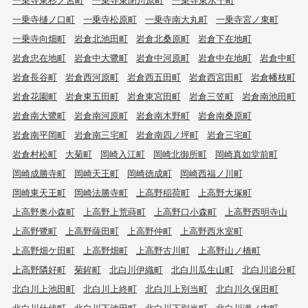
一乗寺樋ノ口町
一乗寺松原町
一乗寺南大丸町
一乗寺宮ノ東町
一乗寺向畑町
岩倉北池田町
岩倉北桑原町
岩倉下在地町
岩倉忠在地町
岩倉中大鷺町
岩倉中河原町
岩倉中在地町
岩倉中町
岩倉長谷町
岩倉西河原町
岩倉西五田町
岩倉西宮田町
岩倉幡枝町
岩倉花園町
岩倉東五田町
岩倉東宮田町
岩倉三笠町
岩倉南池田町
岩倉南大鷺町
岩倉南河原町
岩倉南木野町
岩倉南桑原町
岩倉南平岡町
岩倉南三宅町
岩倉南四ノ坪町
岩倉三宅町
岩倉村松町
大菊町
岡崎入江町
岡崎北御所町
岡崎真如堂前町
岡崎成勝寺町
岡崎天王町
岡崎徳成町
岡崎西福ノ川町
岡崎東天王町
岡崎法勝寺町
上高野稲荷町
上高野大塚町
上高野奥小森町
上高野上荒蒔町
上高野口小森町
上高野西明寺山
上高野鷺町
上高野薩田町
上高野仲町
上高野西氷室町
上高野畑ケ田町
上高野畑町
上高野古川町
上高野山ノ橋町
上高野隣好町
菊鉾町
北白川伊織町
北白川瓜生山町
北白川追分町
北白川上池田町
北白川上終町
北白川上別当町
北白川久保田町
北白川仕伏町
北白川下池田町
北白川下別当町
北白川瀬ノ内町