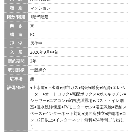
種 別
マンション
階数/階建
1階/5階建
向 き
東
構 造
RC
現 況
居住中
入 居
2026年9月中旬
契約期間
2年
取引態様
一般媒介
駐車場
無
設備/条件
上水道
下水道
都市ガス
冷房
暖房
給湯
エレベ
ーター
オートロック
宅配ボックス
ガスキッチン
シャワー
エアコン
室内洗濯置場
バス・トイレ別
室
温水洗浄便座
TVモニターホン
浴室乾燥
収納ス
ペース
インターネット対応
洗面所独立
駐輪場
コ
ンロ2口以上
インターネット無料
24時間ゴミ出し
可