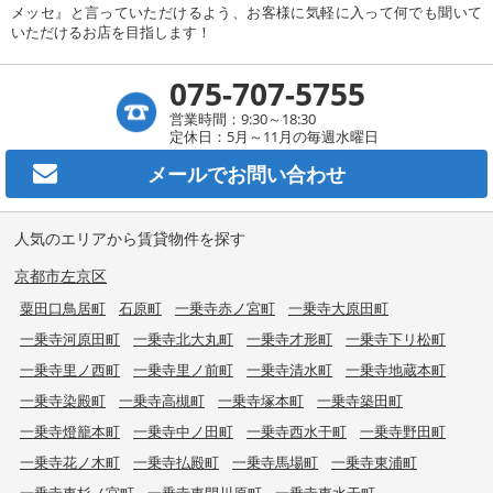
メッセ』と言っていただけるよう、お客様に気軽に入って何でも聞いて
いただけるお店を目指します！
075-707-5755
営業時間：9:30～18:30
定休日：5月～11月の毎週水曜日
メールで
お問い合わせ
人気のエリアから賃貸物件を探す
京都市左京区
粟田口鳥居町
石原町
一乗寺赤ノ宮町
一乗寺大原田町
一乗寺河原田町
一乗寺北大丸町
一乗寺才形町
一乗寺下リ松町
一乗寺里ノ西町
一乗寺里ノ前町
一乗寺清水町
一乗寺地蔵本町
一乗寺染殿町
一乗寺高槻町
一乗寺塚本町
一乗寺築田町
一乗寺燈籠本町
一乗寺中ノ田町
一乗寺西水干町
一乗寺野田町
一乗寺花ノ木町
一乗寺払殿町
一乗寺馬場町
一乗寺東浦町
一乗寺東杉ノ宮町
一乗寺東閉川原町
一乗寺東水干町