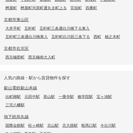
桝屋町
桝屋町河原町通丸太町上る
宮垣町
四番町
京都市東山区
大井手町
五軒町
五軒町三条通白川橋下る東入
五軒町三条通白川橋東入
五軒町白川筋三条下る
西町
柚之木町
京都市右京区
西京極郡町
西京極南大入町
人気の路線・駅から賃貸物件を探す
叡山電鉄叡山本線
出町柳駅
元田中駅
茶山駅
一乗寺駅
修学院駅
宝ヶ池駅
三宅八幡駅
地下鉄烏丸線
国際会館駅
松ヶ崎駅
北山駅
北大路駅
鞍馬口駅
今出川駅