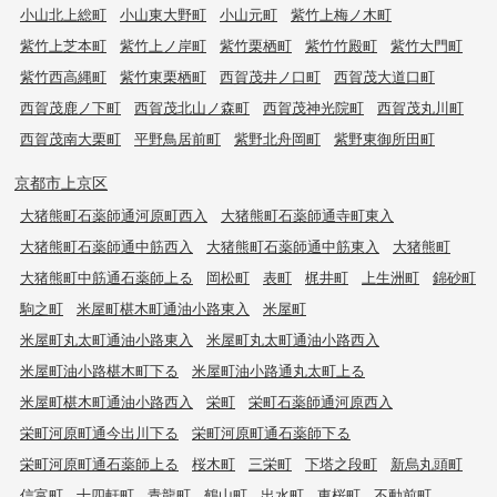
小山北上総町
小山東大野町
小山元町
紫竹上梅ノ木町
紫竹上芝本町
紫竹上ノ岸町
紫竹栗栖町
紫竹竹殿町
紫竹大門町
紫竹西高縄町
紫竹東栗栖町
西賀茂井ノ口町
西賀茂大道口町
西賀茂鹿ノ下町
西賀茂北山ノ森町
西賀茂神光院町
西賀茂丸川町
西賀茂南大栗町
平野鳥居前町
紫野北舟岡町
紫野東御所田町
京都市上京区
大猪熊町石薬師通河原町西入
大猪熊町石薬師通寺町東入
大猪熊町石薬師通中筋西入
大猪熊町石薬師通中筋東入
大猪熊町
大猪熊町中筋通石薬師上る
岡松町
表町
梶井町
上生洲町
錦砂町
駒之町
米屋町椹木町通油小路東入
米屋町
米屋町丸太町通油小路東入
米屋町丸太町通油小路西入
米屋町油小路椹木町下る
米屋町油小路通丸太町上る
米屋町椹木町通油小路西入
栄町
栄町石薬師通河原西入
栄町河原町通今出川下る
栄町河原町通石薬師下る
栄町河原町通石薬師上る
桜木町
三栄町
下塔之段町
新烏丸頭町
信富町
十四軒町
青龍町
鶴山町
出水町
東桜町
不動前町