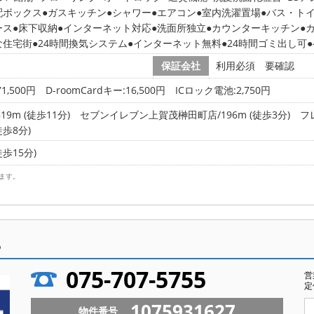
配ボックス
ガスキッチン
シャワー
エアコン
室内洗濯置場
バス・ト
ース
床下収納
インターネット対応
洗面所独立
カウンターキッチン
な住宅街
24時間換気システム
インターネット無料
24時間ゴミ出し可
保証会社
利用必須 要確認
1,500円 D-roomCardキー:16,500円 ICロック電池:2,750円
9m (徒歩11分)
セブンイレブン上賀茂榊田町店/196m (徒歩3分)
フ
徒歩8分)
徒歩15分)
ます。
ら
075-707-5755
営
定
1075931627
物件番号