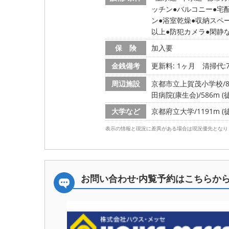
ッチン
バルコニー
宅
ン
浴室乾燥
収納スペ
以上
防犯カメラ
閑静
保 険
加入要
金銭備考
更新料: 1ヶ月
清掃代:7
周辺施設
京都市立上賀茂小学校/81
田病院(康生会)/586m (
大学など
京都府立大学/1191m (
表示の情報と現況に差異がある場合は現況優先となり
お問い合わせ·内覧予約は
こちらか