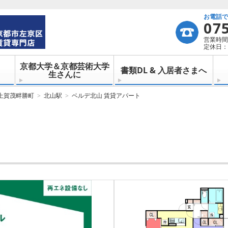
お電話
07
営業時間：
定休日：
京都大学＆京都芸術大学
書類DL & 入居者さまへ
生さんに
上賀茂畔勝町
北山駅
ベルデ北山 賃貸アパート