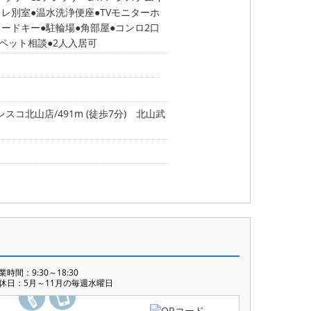
イレ別室
温水洗浄便座
TVモニターホ
カードキー
駐輪場
角部屋
コンロ2口
ペット相談
2人入居可
レスコ北山店/491m (徒歩7分)
北山武
業時間：9:30～18:30
休日：5月～11月の毎週水曜日