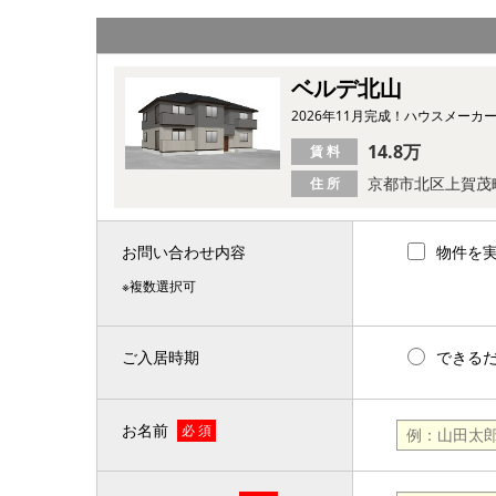
ベルデ北山
2026年11月完成！ハウスメー
14.8万
賃 料
京都市北区上賀茂
住 所
お問い合わせ内容
物件を
※複数選択可
ご入居時期
できる
お名前
必 須