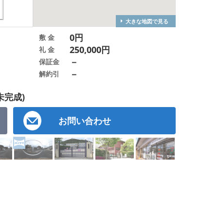
大きな地図で見る
0円
敷 金
250,000円
礼 金
－
保証金
－
解約引
未完成)
お問い合わせ