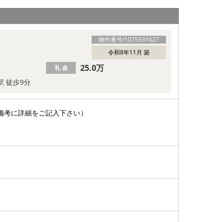
物件番号/
1075931627
令和8年11月 築
25.0万
礼 金
駅 徒歩9分
備考に詳細をご記入下さい）