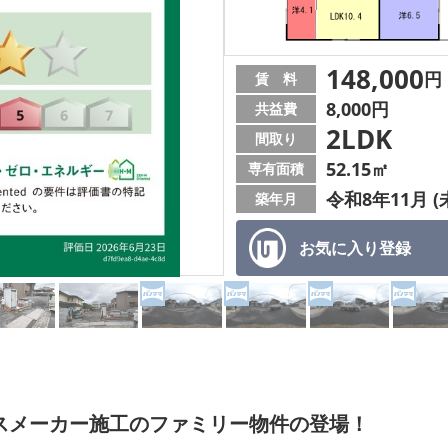
148,000
円
賃 料
8,000円
共益費
2LDK
間取り
52.15㎡
専有面積
令和8年11月 (
築年月
お気に入り
登録
ハウスメーカー施工のファミリー物件の登場！