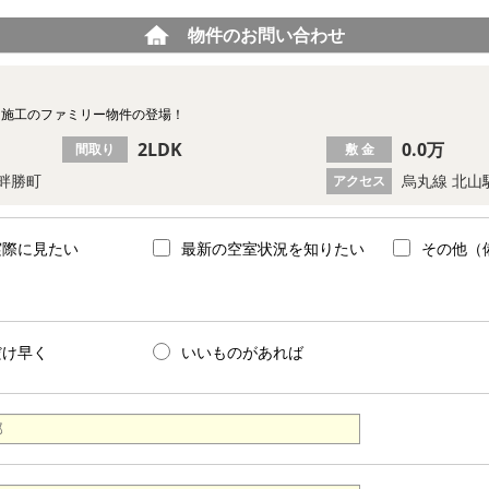
物件のお問い合わせ
カー施工のファミリー物件の登場！
2LDK
0.0万
間取り
敷 金
畔勝町
烏丸線 北山
アクセス
実際に見たい
最新の空室状況を知りたい
その他（
だけ早く
いいものがあれば