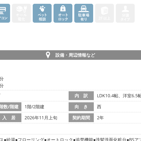
設備・周辺情報など
9分
0分
町
内 訳
LDK10.4帖、洋室6.5
階数/階建
1階/2階建
向 き
西
入 居
2026年11月上旬
契約期間
2年
ス
給湯
フローリング
オートロック
追焚機能
洗髪洗面化粧台
BSア