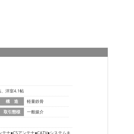
帖、洋室4.1帖
構 造
軽量鉄骨
取引態様
一般媒介
ンテナ
CSアンテナ
CATV
システムキ