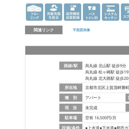
関連リンク
平面図画像
路線/駅
烏丸線 北山駅 徒歩9分
烏丸線 松ヶ崎駅 徒歩1
烏丸線 北大路駅 徒歩2
所在地
京都市北区上賀茂畔勝
種 別
アパート
現 況
未完成
駐車場
空有 16,500円/月
設備/条件
上水道
下水道
都市ガ