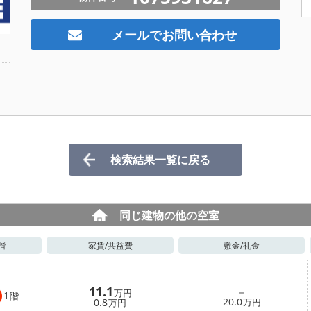
メールでお問い合わせ
検索結果一覧に戻る
同じ建物の他の空室
階
家賃/
共益費
敷金/
礼金
11.1
－
万円
1
階
20.0
0.8
万円
万円