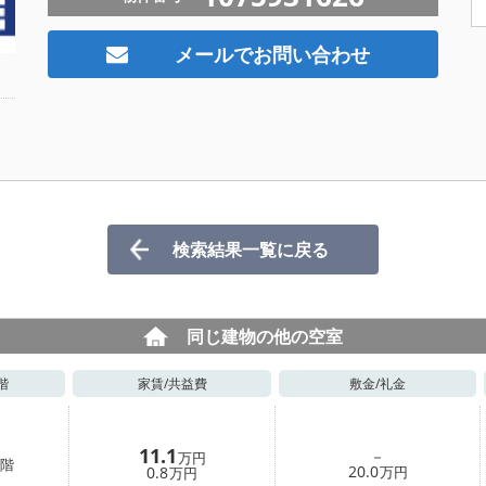
メールでお問い合わせ
検索結果一覧に戻る
同じ建物の他の空室
階
家賃/
共益費
敷金/
礼金
11.1
－
万円
階
20.0
0.8
万円
万円