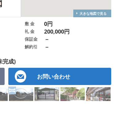
大きな地図で見る
0円
敷 金
200,000円
礼 金
－
保証金
－
解約引
未完成)
お問い合わせ