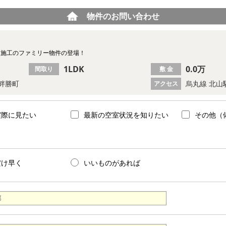
物件のお問い合わせ
カー施工のファミリー物件の登場！
1LDK
0.0万
間取り
敷 金
畔勝町
烏丸線 北山
アクセス
実際に見たい
最新の空室状況を知りたい
その他（
だけ早く
いいものがあれば