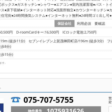
配ボックス
ガスキッチン
シャワー
エアコン
室内洗濯置場
バス・ト
ース
床下収納
インターネット対応
洗面所独立
カウンターキッチン
な住宅街
24時間換気システム
インターネット無料
24時間ゴミ出し可
保証会社
利用必須 要確認
0,500円 D-roomCardキー:16,500円 ICロック電池:2,750円
9m (徒歩11分)
セブンイレブン上賀茂榊田町店/196m (徒歩3分)
フ
徒歩8分)
徒歩15分)
ます。
ら
075-707-5755
営
定
1075931626
物件番号