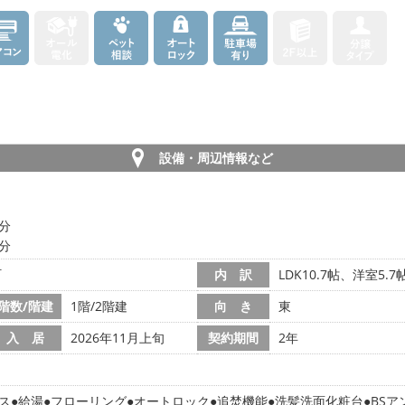
設備・周辺情報など
9分
0分
町
内 訳
LDK10.7帖、洋室5.7
階数/階建
1階/2階建
向 き
東
入 居
2026年11月上旬
契約期間
2年
ス
給湯
フローリング
オートロック
追焚機能
洗髪洗面化粧台
BSア