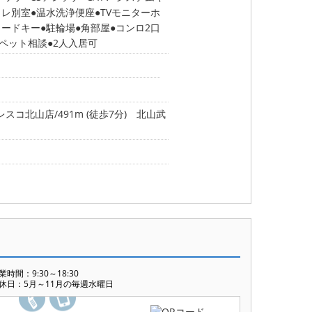
イレ別室
温水洗浄便座
TVモニターホ
カードキー
駐輪場
角部屋
コンロ2口
ペット相談
2人入居可
レスコ北山店/491m (徒歩7分)
北山武
業時間：9:30～18:30
休日：5月～11月の毎週水曜日