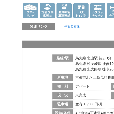
関連リンク
平面図画像
路線/駅
烏丸線 北山駅 徒歩9分
烏丸線 松ヶ崎駅 徒歩1
烏丸線 北大路駅 徒歩2
所在地
京都市北区上賀茂畔勝
種 別
アパート
現 況
未完成
駐車場
空有 16,500円/月
設備/条件
上水道
下水道
都市ガ