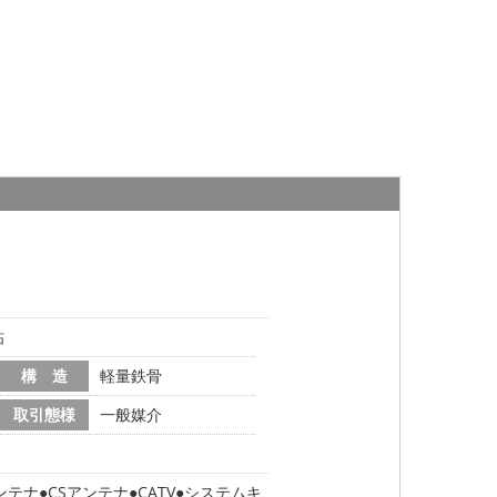
帖
構 造
軽量鉄骨
取引態様
一般媒介
ンテナ
CSアンテナ
CATV
システムキ