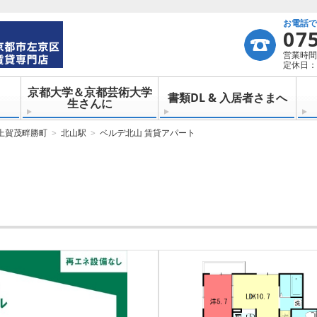
お電話
07
営業時間：
定休日：
京都大学＆京都芸術大学
書類DL & 入居者さまへ
生さんに
上賀茂畔勝町
北山駅
ベルデ北山 賃貸アパート