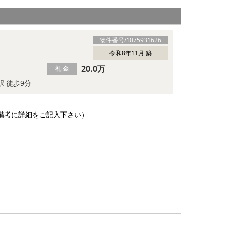
物件番号/
1075931626
令和8年11月 築
20.0万
礼 金
駅 徒歩9分
備考に詳細をご記入下さい）