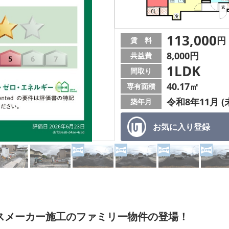
113,000
円
賃 料
8,000円
共益費
1LDK
間取り
40.17㎡
専有面積
令和8年11月 (
築年月
お気に入り
登録
ハウスメーカー施工のファミリー物件の登場！