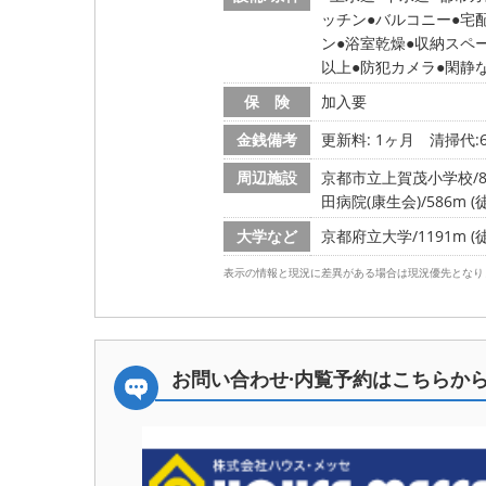
ッチン
バルコニー
宅
ン
浴室乾燥
収納スペ
以上
防犯カメラ
閑静
保 険
加入要
金銭備考
更新料: 1ヶ月
清掃代:6
周辺施設
京都市立上賀茂小学校/81
田病院(康生会)/586m (
大学など
京都府立大学/1191m (
表示の情報と現況に差異がある場合は現況優先となり
お問い合わせ·内覧予約は
こちらか