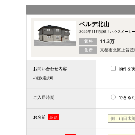
ベルデ北山
2026年11月完成！ハウスメー
11.3万
賃 料
京都市北区上賀茂
住 所
お問い合わせ内容
物件を
※複数選択可
ご入居時期
できる
お名前
必 須