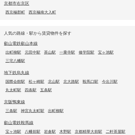
京都市右京区
西京極郡町
西京極南大入町
人気の路線・駅から賃貸物件を探す
叡山電鉄叡山本線
出町柳駅
元田中駅
茶山駅
一乗寺駅
修学院駅
宝ヶ池駅
三宅八幡駅
地下鉄烏丸線
国際会館駅
松ヶ崎駅
北山駅
北大路駅
鞍馬口駅
今出川駅
丸太町駅
四条駅
五条駅
京阪鴨東線
三条駅
神宮丸太町駅
出町柳駅
叡山電鉄鞍馬線
宝ヶ池駅
八幡前駅
岩倉駅
木野駅
京都精華大前駅
二軒茶屋駅