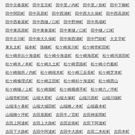
田中北春菜町
田中玄京町
田中里ノ内町
田中里ノ前町
田中下柳町
田中関田町
田中高原町
田中西浦町
田中西大久保町
田中西高原町
田中西春菜町
田中西樋ノ口町
田中野神町
田中馬場町
田中東高原町
田中東春菜町
田中東樋ノ口町
田中樋ノ口町
田中古川町
田中南大久保町
田中南西浦町
田中門前町
大文字町
東丸太町
福本町
孫橋町
松ケ崎泉川町
松ケ崎壱町田町
松ケ崎井出ケ海道町
松ケ崎今海道町
松ケ崎海尻町
松ケ崎河原田町
松ケ崎木ノ本町
松ケ崎久土町
松ケ崎雲路町
松ケ崎小竹薮町
松ケ崎御所ノ内町
松ケ崎桜木町
松ケ崎三反長町
松ケ崎芝本町
松ケ崎修理式町
松ケ崎正田町
松ケ崎杉ケ海道町
松ケ崎西山
松ケ崎樋ノ上町
松ケ崎堀町
松ケ崎横縄手町
松ケ崎六ノ坪町
山端壱町田町
山端大君町
山端大塚町
山端川原町
山端川端町
山端滝ケ鼻町
山端大城田町
山端橋ノ本町
山端森本町
山端柳ケ坪町
吉田泉殿町
吉田牛ノ宮町
吉田神楽岡町
吉田上阿達町
吉田上大路町
吉田近衛町
吉田下阿達町
吉田下大路町
吉田中阿達町
吉田中大路町
吉田二本松町
吉田本町