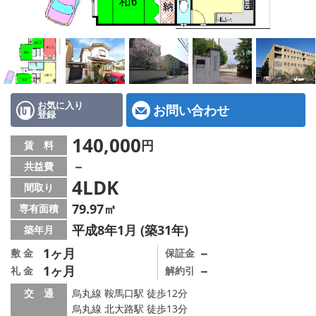
特選物件
ハウスメーカー施工特集！
路線·駅から探す
IT重説について
お気に入り
お問い合わせ
登録
スタッフ紹介
140,000
円
賃 料
－
共益費
賃貸管理の北白川店
4LDK
間取り
店舗情報·アクセス
79.97㎡
専有面積
平成8年1月 (築31年)
築年月
会社概要
1ヶ月
－
敷 金
保証金
1ヶ月
－
礼 金
解約引
メールでお問い合わせ
交 通
烏丸線 鞍馬口駅 徒歩12分
烏丸線 北大路駅 徒歩13分