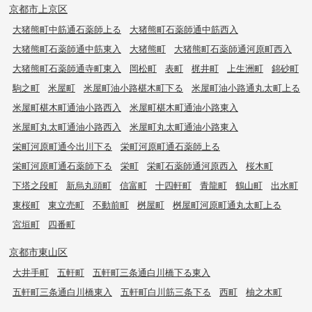
京都市上京区
大猪熊町中筋通石薬師上る
大猪熊町石薬師通中筋西入
大猪熊町石薬師通中筋東入
大猪熊町
大猪熊町石薬師通河原町西入
大猪熊町石薬師通寺町東入
岡松町
表町
梶井町
上生洲町
錦砂町
駒之町
米屋町
米屋町油小路椹木町下る
米屋町油小路通丸太町上る
米屋町椹木町通油小路西入
米屋町椹木町通油小路東入
米屋町丸太町通油小路西入
米屋町丸太町通油小路東入
栄町河原町通今出川下る
栄町河原町通石薬師上る
栄町河原町通石薬師下る
栄町
栄町石薬師通河原西入
桜木町
下塔之段町
新烏丸頭町
信富町
十四軒町
青龍町
鶴山町
出水町
東桜町
東立売町
不動前町
桝屋町
桝屋町河原町通丸太町上る
宮垣町
四番町
京都市東山区
大井手町
五軒町
五軒町三条通白川橋下る東入
五軒町三条通白川橋東入
五軒町白川筋三条下る
西町
柚之木町