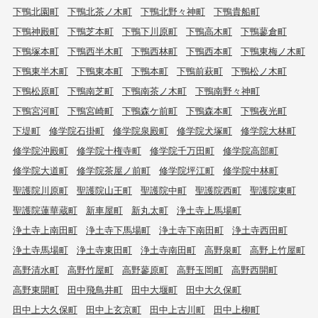
下鴨北園町
下鴨北茶ノ木町
下鴨北野々神町
下鴨貴船町
下鴨神殿町
下鴨芝本町
下鴨下川原町
下鴨高木町
下鴨蓼倉町
下鴨塚本町
下鴨西半木町
下鴨西林町
下鴨西本町
下鴨東梅ノ木町
下鴨東半木町
下鴨東本町
下鴨本町
下鴨前萩町
下鴨松ノ木町
下鴨松原町
下鴨南芝町
下鴨南茶ノ木町
下鴨南野々神町
下鴨宮河町
下鴨宮崎町
下鴨森ケ前町
下鴨森本町
下鴨夜光町
下堤町
修学院石掛町
修学院泉殿町
修学院犬塚町
修学院大林町
修学院沖殿町
修学院十権寺町
修学院千万田町
修学院高部町
修学院大道町
修学院茶屋ノ前町
修学院坪江町
修学院中林町
聖護院川原町
聖護院山王町
聖護院中町
聖護院西町
聖護院東町
聖護院蓮華蔵町
新車屋町
新丸太町
浄土寺上馬場町
浄土寺上南田町
浄土寺下馬場町
浄土寺下南田町
浄土寺西田町
浄土寺馬場町
浄土寺東田町
浄土寺南田町
高野泉町
高野上竹屋町
高野清水町
高野竹屋町
高野蓼原町
高野玉岡町
高野西開町
高野東開町
田中飛鳥井町
田中大堰町
田中大久保町
田中上大久保町
田中上玄京町
田中上古川町
田中上柳町