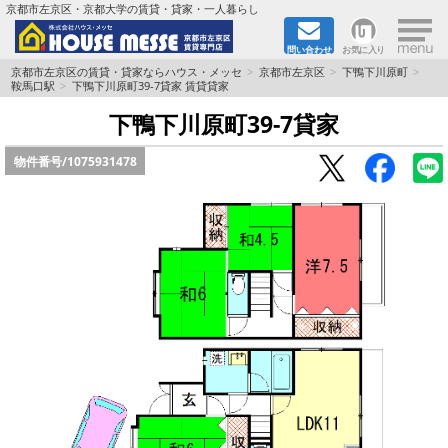
×
京都市左京区・京都大学の賃貸・貸家・一人暮らし
問い合わせ
お気に入り
TOPページ
京都市左京区の賃貸・貸家ならハウス・メッセ
京都市左京区
下鴨下川原町
鞍馬口駅
下鴨下川原町39-7貸家 賃貸貸家
地図から検索
下鴨下川原町39-7貸家
物件番号/
1075931478
地域から検索
京都大学＆京都芸術大学生さんに
書類DL & 入居者さまへ
家族で住むならマンション？賃家？
一人暮らしの物件特集
ペット相談OKの賃貸！