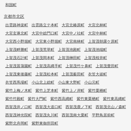
和国町
京都市北区
出雲路神楽町
出雲路立テ本町
大宮北椿原町
大宮北林町
大宮玄琢北町
大宮中総門口町
大宮中ノ社町
大宮中林町
大宮西小野堀町
大宮東小野堀町
大宮南林町
上賀茂朝露ケ原町
上賀茂畔勝町
上賀茂荒草町
上賀茂池殿町
上賀茂池端町
上賀茂石計町
上賀茂岡本町
上賀茂榊田町
上賀茂桜井町
上賀茂菖蒲園町
上賀茂高縄手町
上賀茂竹ケ鼻町
上賀茂豊田町
上賀茂東後藤町
上賀茂松本町
上賀茂薮田町
衣笠大祓町
衣笠西馬場町
小山北上総町
小山東大野町
小山元町
紫竹上梅ノ木町
紫竹上芝本町
紫竹上ノ岸町
紫竹栗栖町
紫竹竹殿町
紫竹大門町
紫竹西高縄町
紫竹東栗栖町
紫竹東高縄町
西賀茂井ノ口町
西賀茂大道口町
西賀茂鹿ノ下町
西賀茂北山ノ森町
西賀茂神光院町
西賀茂丸川町
西賀茂南大栗町
平野鳥居前町
紫野北舟岡町
紫野東御所田町