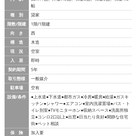
帖
種 別
貸家
階数/階建
1階/1階建
向 き
西
構 造
木造
現 況
空室
入 居
即時
契約期間
5年
取引態様
一般媒介
駐車場
空有
設備/条件
上水道
下水道
都市ガス
冷房
暖房
給湯
ガスキ
ッチン
シャワー
エアコン
室内洗濯置場
バス・ト
イレ別室
TVモニターホン
収納スペース
洗面所独
立
コンロ2口以上
出窓
日当たり良好
閑静な住宅
街
ペット相談
保 険
加入要