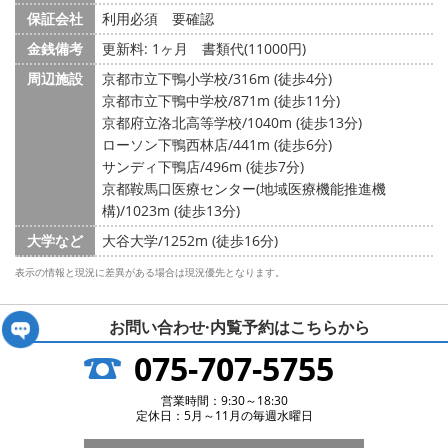
保証会社
利用必須 要確認
金銭備考
更新料: 1ヶ月
書類代(11000円)
周辺施設
京都市立下鴨小学校/316m (徒歩4分)
京都市立下鴨中学校/871m (徒歩11分)
京都府立洛北高等学校/1040m (徒歩13分)
ローソン下鴨西林店/441m (徒歩6分)
サンディ下鴨店/496m (徒歩7分)
京都鞍馬口医療センター(地域医療機能推進機
構)/1023m (徒歩13分)
大学など
大谷大学/1252m (徒歩16分)
表示の情報と現況に差異がある場合は現況優先となります。
お問い合わせ·内覧予約は
こちらから
075-707-5755
営業時間：9:30～18:30
定休日：5月～11月の毎週水曜日