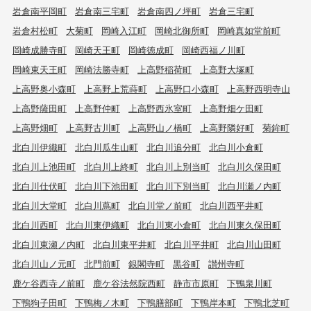
岩倉南平岡町
岩倉南三宅町
岩倉南四ノ坪町
岩倉三宅町
岩倉村松町
大菊町
岡崎入江町
岡崎北御所町
岡崎真如堂前町
岡崎成勝寺町
岡崎天王町
岡崎徳成町
岡崎西福ノ川町
岡崎東天王町
岡崎法勝寺町
上高野稲荷町
上高野大塚町
上高野奥小森町
上高野上荒蒔町
上高野口小森町
上高野西明寺山
上高野薩田町
上高野仲町
上高野西氷室町
上高野畑ケ田町
上高野畑町
上高野古川町
上高野山ノ橋町
上高野隣好町
菊鉾町
北白川伊織町
北白川瓜生山町
北白川追分町
北白川小倉町
北白川上池田町
北白川上終町
北白川上別当町
北白川久保田町
北白川仕伏町
北白川下池田町
北白川下別当町
北白川瀬ノ内町
北白川大堂町
北白川蔦町
北白川堂ノ前町
北白川西平井町
北白川西町
北白川東伊織町
北白川東小倉町
北白川東久保田町
北白川東瀬ノ内町
北白川東平井町
北白川平井町
北白川山田町
北白川山ノ元町
北門前町
銀閣寺町
黒谷町
讃州寺町
鹿ケ谷西寺ノ前町
鹿ケ谷法然院西町
静市市原町
下鴨泉川町
下鴨狗子田町
下鴨梅ノ木町
下鴨膳部町
下鴨岸本町
下鴨北芝町