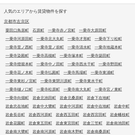
人気のエリアから賃貸物件を探す
京都市左京区
粟田口鳥居町
石原町
一乗寺赤ノ宮町
一乗寺大原田町
一乗寺河原田町
一乗寺北大丸町
一乗寺才形町
一乗寺下リ松町
一乗寺里ノ西町
一乗寺里ノ前町
一乗寺清水町
一乗寺地蔵本町
一乗寺染殿町
一乗寺高槻町
一乗寺塚本町
一乗寺築田町
一乗寺燈籠本町
一乗寺中ノ田町
一乗寺西水干町
一乗寺野田町
一乗寺花ノ木町
一乗寺払殿町
一乗寺馬場町
一乗寺東浦町
一乗寺東杉ノ宮町
一乗寺東閉川原町
一乗寺東水干町
一乗寺樋ノ口町
一乗寺松原町
一乗寺南大丸町
一乗寺宮ノ東町
一乗寺向畑町
岩倉北池田町
岩倉北桑原町
岩倉下在地町
岩倉忠在地町
岩倉中大鷺町
岩倉中河原町
岩倉中在地町
岩倉中町
岩倉長谷町
岩倉西河原町
岩倉西五田町
岩倉西宮田町
岩倉幡枝町
岩倉花園町
岩倉東五田町
岩倉東宮田町
岩倉三笠町
岩倉南池田町
岩倉南大鷺町
岩倉南河原町
岩倉南木野町
岩倉南桑原町