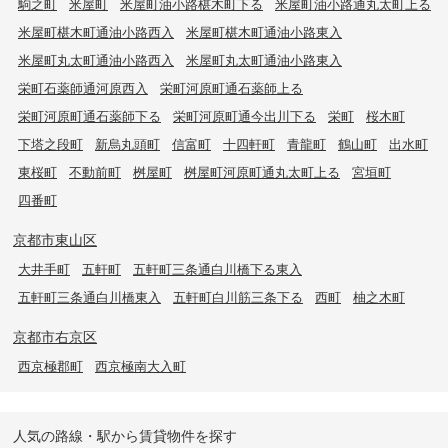
駒之町
米屋町
米屋町油小路椹木町下る
米屋町油小路通丸太町上る
米屋町椹木町通油小路西入
米屋町椹木町通油小路東入
米屋町丸太町通油小路西入
米屋町丸太町通油小路東入
栄町石薬師通河原西入
栄町河原町通石薬師上る
栄町河原町通石薬師下る
栄町河原町通今出川下る
栄町
桜木町
下塔之段町
新烏丸頭町
信富町
十四軒町
青龍町
鶴山町
出水町
東桜町
不動前町
桝屋町
桝屋町河原町通丸太町上る
宮垣町
四番町
京都市東山区
大井手町
五軒町
五軒町三条通白川橋下る東入
五軒町三条通白川橋東入
五軒町白川筋三条下る
西町
柚之木町
京都市右京区
西京極郡町
西京極南大入町
人気の路線・駅から賃貸物件を探す