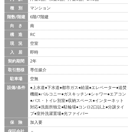
種 別
マンション
階数/階建
6階/7階建
向 き
南
構 造
RC
現 況
空室
入 居
即時
契約期間
2年
取引態様
専任媒介
駐車場
空無
設備/条件
上水道
下水道
都市ガス
給湯
エレベーター
追焚
機能
バルコニー
ガスキッチン
シャワー
エアコン
バス・トイレ別室
収納スペース
インターネット
対応
洗面所独立
駐輪場
コンロ2口以上
分譲タイ
プ
室外洗濯置場
光ファイバー
保 険
加入要
保証会社
－