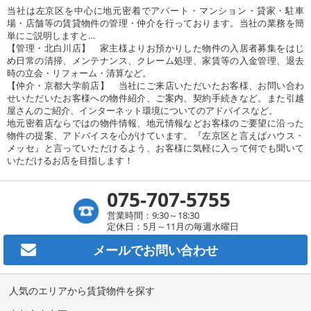
当社は左京区を中心に地元密着でアパート・マンション・貸家・駐車
場・店舗等の賃貸物件の管理・仲介を行っております。当社の業務を簡
単にご説明しますと…
【管理・北白川店】 家主様よりお預かりした物件の入居者募集をはじ
め日常の清掃、メンテナンス、クレーム処理、家賃等の入金管理、退去
時の立会・リフォーム・清算など。
【仲介・京都大学前店】 当社にご来店いただいたお客様、お問い合わ
せいただいたお客様への物件紹介、ご案内、契約手続きなど。また引越
屋さんのご紹介、インターネット環境についてのアドバイスなど。
地元密着店ならではの物件情報、地元情報などお客様のご要望に沿った
物件の提案、アドバイスを心がけています。『左京区と言えばハウス・
メッセ』と言っていただけるよう、お客様に気軽に入って何でも聞いて
いただけるお店を目指します！
075-707-5755
営業時間：9:30～18:30
定休日：5月～11月の毎週水曜日
メールで
お問い合わせ
人気のエリアから賃貸物件を探す