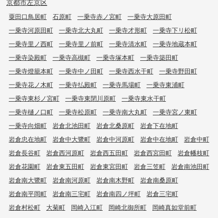
京都市左京区
粟田口鳥居町
石原町
一乗寺赤ノ宮町
一乗寺大原田町
一乗寺河原田町
一乗寺北大丸町
一乗寺才形町
一乗寺下リ松町
一乗寺里ノ西町
一乗寺里ノ前町
一乗寺清水町
一乗寺地蔵本町
一乗寺染殿町
一乗寺高槻町
一乗寺塚本町
一乗寺築田町
一乗寺燈籠本町
一乗寺中ノ田町
一乗寺西水干町
一乗寺野田町
一乗寺花ノ木町
一乗寺払殿町
一乗寺馬場町
一乗寺東浦町
一乗寺東杉ノ宮町
一乗寺東閉川原町
一乗寺東水干町
一乗寺樋ノ口町
一乗寺松原町
一乗寺南大丸町
一乗寺宮ノ東町
一乗寺向畑町
岩倉北池田町
岩倉北桑原町
岩倉下在地町
岩倉忠在地町
岩倉中大鷺町
岩倉中河原町
岩倉中在地町
岩倉中町
岩倉長谷町
岩倉西河原町
岩倉西五田町
岩倉西宮田町
岩倉幡枝町
岩倉花園町
岩倉東五田町
岩倉東宮田町
岩倉三笠町
岩倉南池田町
岩倉南大鷺町
岩倉南河原町
岩倉南木野町
岩倉南桑原町
岩倉南平岡町
岩倉南三宅町
岩倉南四ノ坪町
岩倉三宅町
岩倉村松町
大菊町
岡崎入江町
岡崎北御所町
岡崎真如堂前町