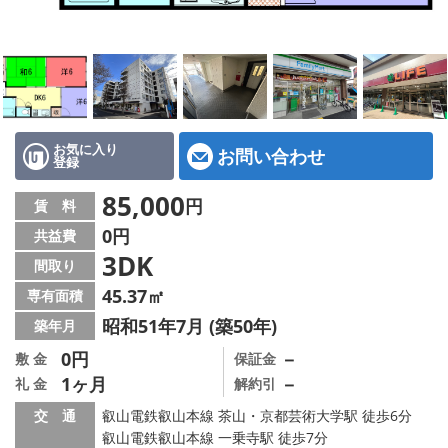
特選物件
ハウスメーカー施工特集！
路線·駅から探す
IT重説について
お気に入り
お問い合わせ
登録
スタッフ紹介
85,000
円
賃 料
0円
共益費
賃貸管理の北白川店
3DK
間取り
店舗情報·アクセス
45.37㎡
専有面積
昭和51年7月 (築50年)
築年月
会社概要
0円
－
敷 金
保証金
1ヶ月
－
礼 金
解約引
メールでお問い合わせ
交 通
叡山電鉄叡山本線 茶山・京都芸術大学駅 徒歩6分
叡山電鉄叡山本線 一乗寺駅 徒歩7分