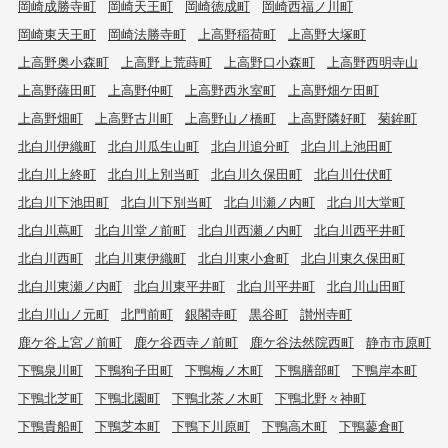
岡崎成勝寺町
岡崎天王町
岡崎徳成町
岡崎西福ノ川町
岡崎東天王町
岡崎法勝寺町
上高野稲荷町
上高野大塚町
上高野奥小森町
上高野上荒蒔町
上高野口小森町
上高野西明寺山
上高野薩田町
上高野仲町
上高野西氷室町
上高野畑ケ田町
上高野畑町
上高野古川町
上高野山ノ橋町
上高野隣好町
菊鉾町
北白川伊織町
北白川瓜生山町
北白川追分町
北白川上池田町
北白川上終町
北白川上別当町
北白川久保田町
北白川仕伏町
北白川下池田町
北白川下別当町
北白川瀬ノ内町
北白川大堂町
北白川蔦町
北白川堂ノ前町
北白川西瀬ノ内町
北白川西平井町
北白川西町
北白川東伊織町
北白川東小倉町
北白川東久保田町
北白川東瀬ノ内町
北白川東平井町
北白川平井町
北白川山田町
北白川山ノ元町
北門前町
銀閣寺町
黒谷町
讃州寺町
鹿ケ谷上宮ノ前町
鹿ケ谷西寺ノ前町
鹿ケ谷法然院西町
静市市原町
下鴨泉川町
下鴨狗子田町
下鴨梅ノ木町
下鴨膳部町
下鴨岸本町
下鴨北芝町
下鴨北園町
下鴨北茶ノ木町
下鴨北野々神町
下鴨貴船町
下鴨芝本町
下鴨下川原町
下鴨高木町
下鴨蓼倉町