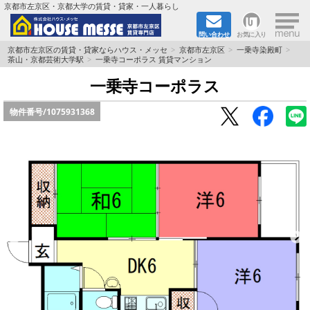
×
京都市左京区・京都大学の賃貸・貸家・一人暮らし
問い合わせ
お気に入り
TOPページ
京都市左京区の賃貸・貸家ならハウス・メッセ
京都市左京区
一乗寺染殿町
茶山・京都芸術大学駅
一乗寺コーポラス 賃貸マンション
地図から検索
一乗寺コーポラス
物件番号/
1075931368
地域から検索
京都大学＆京都芸術大学生さんに
書類DL & 入居者さまへ
家族で住むならマンション？賃家？
一人暮らしの物件特集
ペット相談OKの賃貸！