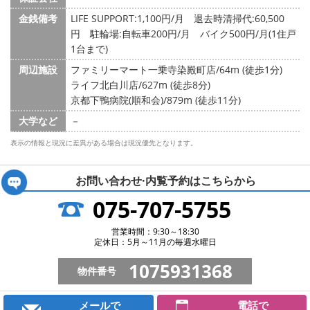
金銭備考
LIFE SUPPORT:1,100円/月 退去時清掃代:60,500
円 駐輪場:自転車200円/月 バイク500円/月(1住戸
1台まで)
周辺施設
ファミリーマート一乗寺染殿町店/64m (徒歩1分)
ライフ北白川店/627m (徒歩8分)
京都下鴨病院(順和会)/879m (徒歩11分)
大学など
－
表示の情報と現況に差異がある場合は現況優先となります。
お問い合わせ·内覧予約は
こちらから
075-707-5755
営業時間：9:30～18:30
定休日：5月～11月の毎週水曜日
1075931368
物件番号
メールで
電話で