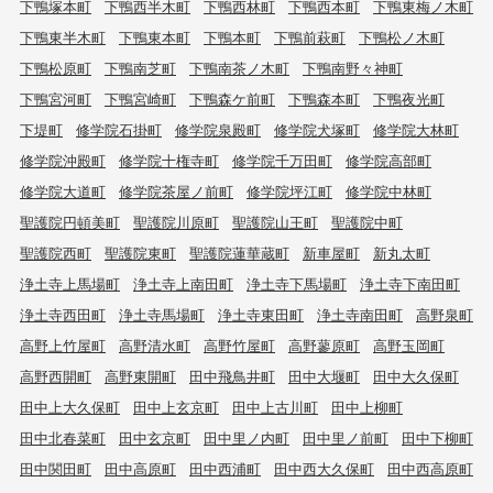
下鴨塚本町
下鴨西半木町
下鴨西林町
下鴨西本町
下鴨東梅ノ木町
下鴨東半木町
下鴨東本町
下鴨本町
下鴨前萩町
下鴨松ノ木町
下鴨松原町
下鴨南芝町
下鴨南茶ノ木町
下鴨南野々神町
下鴨宮河町
下鴨宮崎町
下鴨森ケ前町
下鴨森本町
下鴨夜光町
下堤町
修学院石掛町
修学院泉殿町
修学院犬塚町
修学院大林町
修学院沖殿町
修学院十権寺町
修学院千万田町
修学院高部町
修学院大道町
修学院茶屋ノ前町
修学院坪江町
修学院中林町
聖護院円頓美町
聖護院川原町
聖護院山王町
聖護院中町
聖護院西町
聖護院東町
聖護院蓮華蔵町
新車屋町
新丸太町
浄土寺上馬場町
浄土寺上南田町
浄土寺下馬場町
浄土寺下南田町
浄土寺西田町
浄土寺馬場町
浄土寺東田町
浄土寺南田町
高野泉町
高野上竹屋町
高野清水町
高野竹屋町
高野蓼原町
高野玉岡町
高野西開町
高野東開町
田中飛鳥井町
田中大堰町
田中大久保町
田中上大久保町
田中上玄京町
田中上古川町
田中上柳町
田中北春菜町
田中玄京町
田中里ノ内町
田中里ノ前町
田中下柳町
田中関田町
田中高原町
田中西浦町
田中西大久保町
田中西高原町