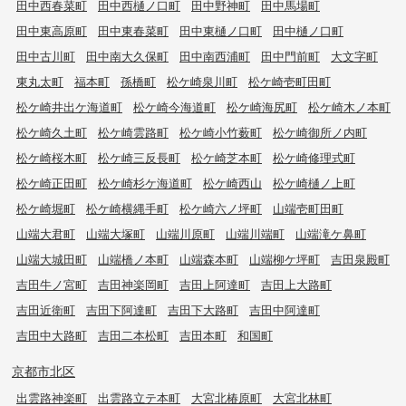
田中西春菜町
田中西樋ノ口町
田中野神町
田中馬場町
田中東高原町
田中東春菜町
田中東樋ノ口町
田中樋ノ口町
田中古川町
田中南大久保町
田中南西浦町
田中門前町
大文字町
東丸太町
福本町
孫橋町
松ケ崎泉川町
松ケ崎壱町田町
松ケ崎井出ケ海道町
松ケ崎今海道町
松ケ崎海尻町
松ケ崎木ノ本町
松ケ崎久土町
松ケ崎雲路町
松ケ崎小竹薮町
松ケ崎御所ノ内町
松ケ崎桜木町
松ケ崎三反長町
松ケ崎芝本町
松ケ崎修理式町
松ケ崎正田町
松ケ崎杉ケ海道町
松ケ崎西山
松ケ崎樋ノ上町
松ケ崎堀町
松ケ崎横縄手町
松ケ崎六ノ坪町
山端壱町田町
山端大君町
山端大塚町
山端川原町
山端川端町
山端滝ケ鼻町
山端大城田町
山端橋ノ本町
山端森本町
山端柳ケ坪町
吉田泉殿町
吉田牛ノ宮町
吉田神楽岡町
吉田上阿達町
吉田上大路町
吉田近衛町
吉田下阿達町
吉田下大路町
吉田中阿達町
吉田中大路町
吉田二本松町
吉田本町
和国町
京都市北区
出雲路神楽町
出雲路立テ本町
大宮北椿原町
大宮北林町