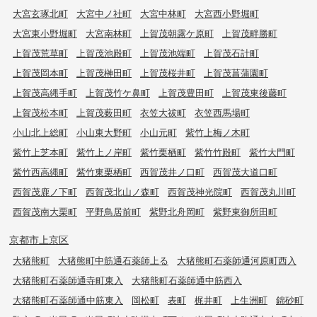
大宮玄琢北町
大宮中ノ社町
大宮中林町
大宮西小野堀町
大宮東小野堀町
大宮南林町
上賀茂朝露ケ原町
上賀茂畔勝町
上賀茂荒草町
上賀茂池殿町
上賀茂池端町
上賀茂石計町
上賀茂岡本町
上賀茂榊田町
上賀茂桜井町
上賀茂菖蒲園町
上賀茂高縄手町
上賀茂竹ケ鼻町
上賀茂豊田町
上賀茂東後藤町
上賀茂松本町
上賀茂薮田町
衣笠大祓町
衣笠西馬場町
小山北上総町
小山東大野町
小山元町
紫竹上梅ノ木町
紫竹上芝本町
紫竹上ノ岸町
紫竹栗栖町
紫竹竹殿町
紫竹大門町
紫竹西高縄町
紫竹東栗栖町
西賀茂井ノ口町
西賀茂大道口町
西賀茂鹿ノ下町
西賀茂北山ノ森町
西賀茂神光院町
西賀茂丸川町
西賀茂南大栗町
平野鳥居前町
紫野北舟岡町
紫野東御所田町
京都市上京区
大猪熊町
大猪熊町中筋通石薬師上る
大猪熊町石薬師通河原町西入
大猪熊町石薬師通寺町東入
大猪熊町石薬師通中筋西入
大猪熊町石薬師通中筋東入
岡松町
表町
梶井町
上生洲町
錦砂町