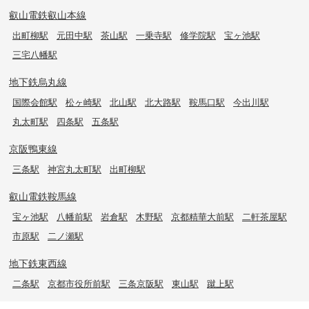
叡山電鉄叡山本線
出町柳駅
元田中駅
茶山駅
一乗寺駅
修学院駅
宝ヶ池駅
三宅八幡駅
地下鉄烏丸線
国際会館駅
松ヶ崎駅
北山駅
北大路駅
鞍馬口駅
今出川駅
丸太町駅
四条駅
五条駅
京阪鴨東線
三条駅
神宮丸太町駅
出町柳駅
叡山電鉄鞍馬線
宝ヶ池駅
八幡前駅
岩倉駅
木野駅
京都精華大前駅
二軒茶屋駅
市原駅
二ノ瀬駅
地下鉄東西線
二条駅
京都市役所前駅
三条京阪駅
東山駅
蹴上駅