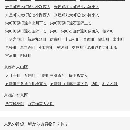
米屋町椹木町通油小路西入
米屋町椹木町通油小路東入
米屋町丸太町通油小路西入
米屋町丸太町通油小路東入
栄町河原町通今出川下る
栄町河原町通石薬師上る
栄町河原町通石薬師下る
栄町
栄町石薬師通河原西入
桜木町
下塔之段町
新烏丸頭町
信富町
十四軒町
青龍町
鶴山町
出水町
東桜町
東立売町
不動前町
桝屋町
桝屋町河原町通丸太町上る
宮垣町
四番町
京都市東山区
大井手町
五軒町
五軒町三条通白川橋下る東入
五軒町三条通白川橋東入
五軒町白川筋三条下る
西町
柚之木町
京都市右京区
西京極郡町
西京極南大入町
人気の路線・駅から賃貸物件を探す