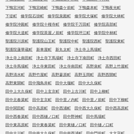
下鴨宮河町
下鴨宮崎町
下鴨森ケ前町
下鴨森本町
下鴨夜光町
下堤町
修学院石掛町
修学院泉殿町
修学院犬塚町
修学院大林町
修学院沖殿町
修学院十権寺町
修学院千万田町
修学院高部町
修学院大道町
修学院茶屋ノ前町
修学院坪江町
修学院中林町
聖護院川原町
聖護院山王町
聖護院中町
聖護院西町
聖護院東町
聖護院蓮華蔵町
新車屋町
新丸太町
浄土寺上馬場町
浄土寺上南田町
浄土寺下馬場町
浄土寺下南田町
浄土寺西田町
浄土寺馬場町
浄土寺東田町
浄土寺南田町
高野泉町
高野上竹屋町
高野清水町
高野竹屋町
高野蓼原町
高野玉岡町
高野西開町
高野東開町
田中飛鳥井町
田中大堰町
田中大久保町
田中上大久保町
田中上玄京町
田中上古川町
田中上柳町
田中北春菜町
田中玄京町
田中里ノ内町
田中里ノ前町
田中下柳町
田中関田町
田中高原町
田中西浦町
田中西大久保町
田中西高原町
田中西春菜町
田中西樋ノ口町
田中野神町
田中馬場町
田中東高原町
田中東春菜町
田中東樋ノ口町
田中樋ノ口町
田中古川町
田中南大久保町
田中南西浦町
田中門前町
大文字町