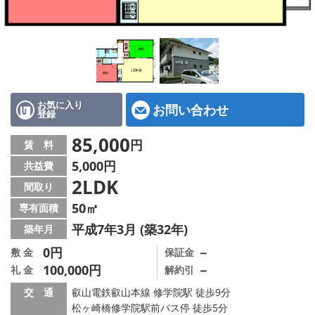
特選物件
ハウスメーカー施工特集！
路線·駅から探す
IT重説について
お気に入り
お問い合わせ
登録
スタッフ紹介
85,000
円
賃 料
5,000円
共益費
賃貸管理の北白川店
2LDK
間取り
店舗情報·アクセス
50㎡
専有面積
平成7年3月 (築32年)
築年月
会社概要
0円
－
敷 金
保証金
100,000円
－
礼 金
解約引
メールでお問い合わせ
交 通
叡山電鉄叡山本線 修学院駅 徒歩9分
松ヶ崎橋修学院駅前バス停 徒歩5分