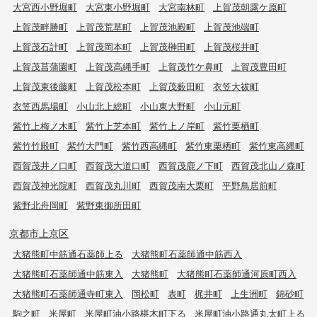
大宮西小野堀町
大宮東小野堀町
大宮南林町
上賀茂朝露ケ原町
上賀茂畔勝町
上賀茂荒草町
上賀茂池殿町
上賀茂池端町
上賀茂石計町
上賀茂岡本町
上賀茂榊田町
上賀茂桜井町
上賀茂菖蒲園町
上賀茂高縄手町
上賀茂竹ケ鼻町
上賀茂豊田町
上賀茂東後藤町
上賀茂松本町
上賀茂薮田町
衣笠大祓町
衣笠西馬場町
小山北上総町
小山東大野町
小山元町
紫竹上梅ノ木町
紫竹上芝本町
紫竹上ノ岸町
紫竹栗栖町
紫竹竹殿町
紫竹大門町
紫竹西高縄町
紫竹東栗栖町
紫竹東高縄町
西賀茂井ノ口町
西賀茂大道口町
西賀茂鹿ノ下町
西賀茂北山ノ森町
西賀茂神光院町
西賀茂丸川町
西賀茂南大栗町
平野鳥居前町
紫野北舟岡町
紫野東御所田町
京都市上京区
大猪熊町中筋通石薬師上る
大猪熊町石薬師通中筋西入
大猪熊町石薬師通中筋東入
大猪熊町
大猪熊町石薬師通河原町西入
大猪熊町石薬師通寺町東入
岡松町
表町
梶井町
上生洲町
錦砂町
駒之町
米屋町
米屋町油小路椹木町下る
米屋町油小路通丸太町上る