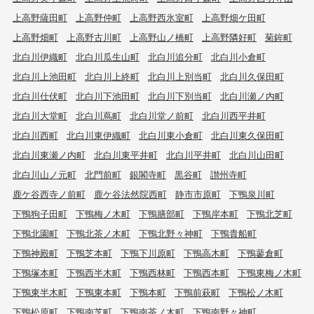
上高野薩田町
上高野仲町
上高野西氷室町
上高野畑ケ田町
上高野畑町
上高野古川町
上高野山ノ橋町
上高野隣好町
菊鉾町
北白川伊織町
北白川瓜生山町
北白川追分町
北白川小倉町
北白川上池田町
北白川上終町
北白川上別当町
北白川久保田町
北白川仕伏町
北白川下池田町
北白川下別当町
北白川瀬ノ内町
北白川大堂町
北白川蔦町
北白川堂ノ前町
北白川西平井町
北白川西町
北白川東伊織町
北白川東小倉町
北白川東久保田町
北白川東瀬ノ内町
北白川東平井町
北白川平井町
北白川山田町
北白川山ノ元町
北門前町
銀閣寺町
黒谷町
讃州寺町
鹿ケ谷西寺ノ前町
鹿ケ谷法然院西町
静市市原町
下鴨泉川町
下鴨狗子田町
下鴨梅ノ木町
下鴨膳部町
下鴨岸本町
下鴨北芝町
下鴨北園町
下鴨北茶ノ木町
下鴨北野々神町
下鴨貴船町
下鴨神殿町
下鴨芝本町
下鴨下川原町
下鴨高木町
下鴨蓼倉町
下鴨塚本町
下鴨西半木町
下鴨西林町
下鴨西本町
下鴨東梅ノ木町
下鴨東半木町
下鴨東本町
下鴨本町
下鴨前萩町
下鴨松ノ木町
下鴨松原町
下鴨南芝町
下鴨南茶ノ木町
下鴨南野々神町