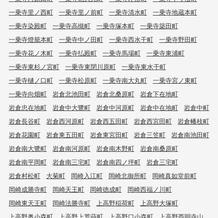
一乗寺里ノ西町
一乗寺里ノ前町
一乗寺清水町
一乗寺地蔵本町
一乗寺染殿町
一乗寺高槻町
一乗寺塚本町
一乗寺築田町
一乗寺燈籠本町
一乗寺中ノ田町
一乗寺西水干町
一乗寺野田町
一乗寺花ノ木町
一乗寺払殿町
一乗寺馬場町
一乗寺東浦町
一乗寺東杉ノ宮町
一乗寺東閉川原町
一乗寺東水干町
一乗寺樋ノ口町
一乗寺松原町
一乗寺南大丸町
一乗寺宮ノ東町
一乗寺向畑町
岩倉北池田町
岩倉北桑原町
岩倉下在地町
岩倉忠在地町
岩倉中大鷺町
岩倉中河原町
岩倉中在地町
岩倉中町
岩倉長谷町
岩倉西河原町
岩倉西五田町
岩倉西宮田町
岩倉幡枝町
岩倉花園町
岩倉東五田町
岩倉東宮田町
岩倉三笠町
岩倉南池田町
岩倉南大鷺町
岩倉南河原町
岩倉南木野町
岩倉南桑原町
岩倉南平岡町
岩倉南三宅町
岩倉南四ノ坪町
岩倉三宅町
岩倉村松町
大菊町
岡崎入江町
岡崎北御所町
岡崎真如堂前町
岡崎成勝寺町
岡崎天王町
岡崎徳成町
岡崎西福ノ川町
岡崎東天王町
岡崎法勝寺町
上高野稲荷町
上高野大塚町
上高野奥小森町
上高野上荒蒔町
上高野口小森町
上高野西明寺山