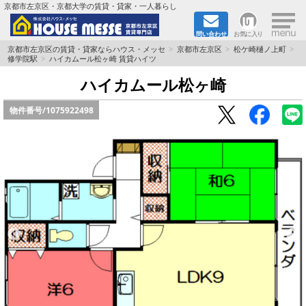
×
京都市左京区・京都大学の賃貸・貸家・一人暮らし
問い合わせ
お気に入り
TOPページ
京都市左京区の賃貸・貸家ならハウス・メッセ
京都市左京区
松ケ崎樋ノ上町
修学院駅
ハイカムール松ヶ崎 賃貸ハイツ
地図から検索
ハイカムール松ヶ崎
物件番号/
1075922498
地域から検索
京都大学＆京都芸術大学生さんに
書類DL & 入居者さまへ
家族で住むならマンション？賃家？
一人暮らしの物件特集
ペット相談OKの賃貸！