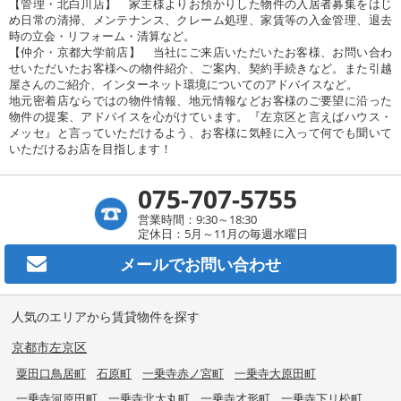
【管理・北白川店】 家主様よりお預かりした物件の入居者募集をはじ
め日常の清掃、メンテナンス、クレーム処理、家賃等の入金管理、退去
時の立会・リフォーム・清算など。
【仲介・京都大学前店】 当社にご来店いただいたお客様、お問い合わ
せいただいたお客様への物件紹介、ご案内、契約手続きなど。また引越
屋さんのご紹介、インターネット環境についてのアドバイスなど。
地元密着店ならではの物件情報、地元情報などお客様のご要望に沿った
物件の提案、アドバイスを心がけています。『左京区と言えばハウス・
メッセ』と言っていただけるよう、お客様に気軽に入って何でも聞いて
いただけるお店を目指します！
075-707-5755
営業時間：9:30～18:30
定休日：5月～11月の毎週水曜日
メールで
お問い合わせ
人気のエリアから賃貸物件を探す
京都市左京区
粟田口鳥居町
石原町
一乗寺赤ノ宮町
一乗寺大原田町
一乗寺河原田町
一乗寺北大丸町
一乗寺才形町
一乗寺下リ松町