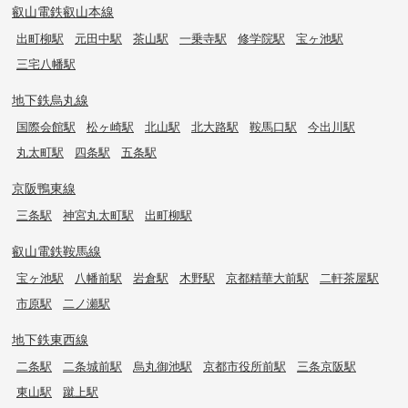
叡山電鉄叡山本線
出町柳駅
元田中駅
茶山駅
一乗寺駅
修学院駅
宝ヶ池駅
三宅八幡駅
地下鉄烏丸線
国際会館駅
松ヶ崎駅
北山駅
北大路駅
鞍馬口駅
今出川駅
丸太町駅
四条駅
五条駅
京阪鴨東線
三条駅
神宮丸太町駅
出町柳駅
叡山電鉄鞍馬線
宝ヶ池駅
八幡前駅
岩倉駅
木野駅
京都精華大前駅
二軒茶屋駅
市原駅
二ノ瀬駅
地下鉄東西線
二条駅
二条城前駅
烏丸御池駅
京都市役所前駅
三条京阪駅
東山駅
蹴上駅