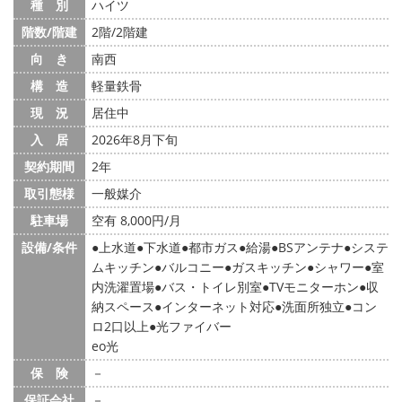
種 別
ハイツ
階数/階建
2階/2階建
向 き
南西
構 造
軽量鉄骨
現 況
居住中
入 居
2026年8月下旬
契約期間
2年
取引態様
一般媒介
駐車場
空有 8,000円/月
設備/条件
上水道
下水道
都市ガス
給湯
BSアンテナ
システ
ムキッチン
バルコニー
ガスキッチン
シャワー
室
内洗濯置場
バス・トイレ別室
TVモニターホン
収
納スペース
インターネット対応
洗面所独立
コン
ロ2口以上
光ファイバー
eo光
保 険
－
保証会社
－