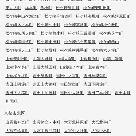
東丸太町
福本町
孫橋町
松ケ崎泉川町
松ケ崎壱町田町
松ケ崎井出ケ海道町
松ケ崎今海道町
松ケ崎海尻町
松ケ崎河原田町
松ケ崎木ノ本町
松ケ崎久土町
松ケ崎雲路町
松ケ崎小竹薮町
松ケ崎御所ノ内町
松ケ崎桜木町
松ケ崎三反長町
松ケ崎芝本町
松ケ崎修理式町
松ケ崎正田町
松ケ崎杉ケ海道町
松ケ崎西山
松ケ崎樋ノ上町
松ケ崎堀町
松ケ崎横縄手町
松ケ崎六ノ坪町
山端壱町田町
山端大君町
山端大塚町
山端川原町
山端川端町
山端滝ケ鼻町
山端大城田町
山端橋ノ本町
山端森本町
山端柳ケ坪町
吉田泉殿町
吉田牛ノ宮町
吉田神楽岡町
吉田上阿達町
吉田上大路町
吉田近衛町
吉田下阿達町
吉田下大路町
吉田中阿達町
吉田中大路町
吉田二本松町
吉田本町
和国町
京都市北区
出雲路神楽町
出雲路立テ本町
大宮北椿原町
大宮北林町
大宮玄琢北町
大宮中総門口町
大宮中ノ社町
大宮中林町