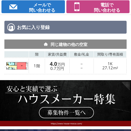
メールで
電話で
問い合わせる
問い合わせる
お気に入り
登録
同じ建物の他の空室
階
家賃/
共益費
敷金/
礼金
間取り/
専有面積
4.0
－
1K
万円
1
階
－
27.12
0.7
m²
万円