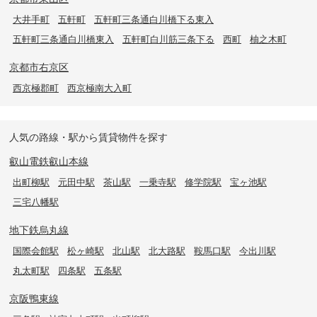
大井手町
五軒町
五軒町三条通白川橋下る東入
五軒町三条通白川橋東入
五軒町白川筋三条下る
西町
柚之木町
京都市右京区
西京極郡町
西京極南大入町
人気の路線・駅から賃貸物件を探す
叡山電鉄叡山本線
出町柳駅
元田中駅
茶山駅
一乗寺駅
修学院駅
宝ヶ池駅
三宅八幡駅
地下鉄烏丸線
国際会館駅
松ヶ崎駅
北山駅
北大路駅
鞍馬口駅
今出川駅
丸太町駅
四条駅
五条駅
京阪鴨東線