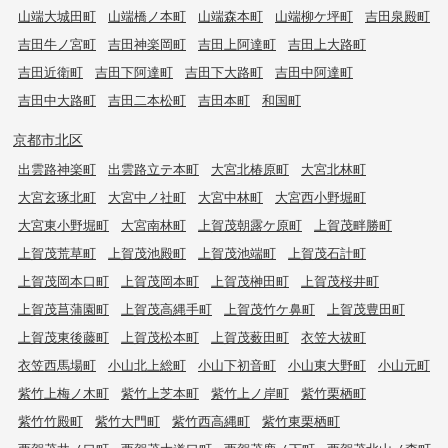
山端大城田町
山端橋ノ本町
山端森本町
山端柳ケ坪町
吉田泉殿町
吉田牛ノ宮町
吉田神楽岡町
吉田上阿達町
吉田上大路町
吉田近衛町
吉田下阿達町
吉田下大路町
吉田中阿達町
吉田中大路町
吉田二本松町
吉田本町
和国町
京都市北区
出雲路神楽町
出雲路立テ本町
大宮北椿原町
大宮北林町
大宮玄琢北町
大宮中ノ社町
大宮中林町
大宮西小野堀町
大宮東小野堀町
大宮南林町
上賀茂朝露ケ原町
上賀茂畔勝町
上賀茂荒草町
上賀茂池殿町
上賀茂池端町
上賀茂石計町
上賀茂岡本口町
上賀茂岡本町
上賀茂榊田町
上賀茂桜井町
上賀茂菖蒲園町
上賀茂高縄手町
上賀茂竹ケ鼻町
上賀茂豊田町
上賀茂東後藤町
上賀茂松本町
上賀茂薮田町
衣笠大祓町
衣笠西馬場町
小山北上総町
小山下初音町
小山東大野町
小山元町
紫竹上梅ノ木町
紫竹上芝本町
紫竹上ノ岸町
紫竹栗栖町
紫竹竹殿町
紫竹大門町
紫竹西高縄町
紫竹東栗栖町