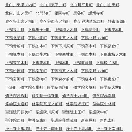
北白川東瀬ノ内町
北白川東平井町
北白川平井町
北白川山田町
北白川山ノ元町
北門前町
銀閣寺町
黒谷町
讃州寺町
鹿ケ谷上宮ノ前町
鹿ケ谷西寺ノ前町
鹿ケ谷法然院西町
静市市原町
下鴨泉川町
下鴨狗子田町
下鴨梅ノ木町
下鴨膳部町
下鴨岸本町
下鴨北芝町
下鴨北園町
下鴨北茶ノ木町
下鴨北野々神町
下鴨貴船町
下鴨芝本町
下鴨下川原町
下鴨高木町
下鴨蓼倉町
下鴨塚本町
下鴨西半木町
下鴨西林町
下鴨西本町
下鴨東梅ノ木町
下鴨東半木町
下鴨東本町
下鴨本町
下鴨前萩町
下鴨松ノ木町
下鴨松原町
下鴨南芝町
下鴨南茶ノ木町
下鴨南野々神町
下鴨宮河町
下鴨宮崎町
下鴨森ケ前町
下鴨森本町
下鴨夜光町
下堤町
修学院石掛町
修学院泉殿町
修学院犬塚町
修学院大林町
修学院沖殿町
修学院十権寺町
修学院千万田町
修学院高部町
修学院大道町
修学院茶屋ノ前町
修学院坪江町
修学院中林町
聖護院円頓美町
聖護院川原町
聖護院山王町
聖護院中町
聖護院西町
聖護院東町
聖護院蓮華蔵町
新車屋町
新丸太町
浄土寺上馬場町
浄土寺上南田町
浄土寺下馬場町
浄土寺下南田町