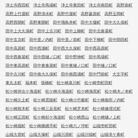
浄土寺西田町
浄土寺馬場町
浄土寺東田町
浄土寺南田町
高野泉町
高野上竹屋町
高野清水町
高野竹屋町
高野蓼原町
高野玉岡町
高野西開町
高野東開町
田中飛鳥井町
田中大堰町
田中大久保町
田中上大久保町
田中上古川町
田中上柳町
田中北春菜町
田中玄京町
田中里ノ内町
田中里ノ前町
田中下柳町
田中関田町
田中高原町
田中西浦町
田中西大久保町
田中西高原町
田中西春菜町
田中西樋ノ口町
田中野神町
田中馬場町
田中東高原町
田中東春菜町
田中東樋ノ口町
田中樋ノ口町
田中古川町
田中南大久保町
田中南西浦町
田中門前町
大文字町
東丸太町
福本町
孫橋町
松ケ崎泉川町
松ケ崎壱町田町
松ケ崎井出ケ海道町
松ケ崎今海道町
松ケ崎海尻町
松ケ崎木ノ本町
松ケ崎久土町
松ケ崎雲路町
松ケ崎小竹薮町
松ケ崎御所ノ内町
松ケ崎桜木町
松ケ崎三反長町
松ケ崎芝本町
松ケ崎修理式町
松ケ崎正田町
松ケ崎杉ケ海道町
松ケ崎西山
松ケ崎樋ノ上町
松ケ崎堀町
松ケ崎横縄手町
松ケ崎六ノ坪町
山端壱町田町
山端大君町
山端大塚町
山端川原町
山端川端町
山端滝ケ鼻町