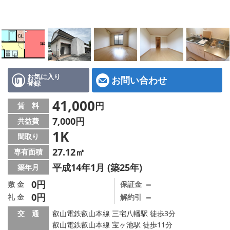
特選物件
ハウスメーカー施工特集！
路線·駅から探す
IT重説について
お気に入り
お問い合わせ
登録
スタッフ紹介
41,000
円
賃 料
7,000円
共益費
賃貸管理の北白川店
1K
間取り
店舗情報·アクセス
27.12㎡
専有面積
平成14年1月 (築25年)
築年月
会社概要
0円
－
敷 金
保証金
0円
－
礼 金
解約引
メールでお問い合わせ
交 通
叡山電鉄叡山本線 三宅八幡駅 徒歩3分
叡山電鉄叡山本線 宝ヶ池駅 徒歩11分