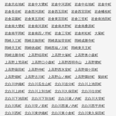
岩倉忠在地町
岩倉中大鷺町
岩倉中河原町
岩倉中在地町
岩倉中町
岩倉長谷町
岩倉西河原町
岩倉西五田町
岩倉西宮田町
岩倉幡枝町
岩倉花園町
岩倉東五田町
岩倉東宮田町
岩倉三笠町
岩倉南池田町
岩倉南大鷺町
岩倉南河原町
岩倉南木野町
岩倉南桑原町
岩倉南平岡町
岩倉南四ノ坪町
岩倉三宅町
岩倉村松町
大菊町
岡崎入江町
岡崎北御所町
岡崎真如堂前町
岡崎成勝寺町
岡崎天王町
岡崎徳成町
岡崎西福ノ川町
岡崎東天王町
岡崎法勝寺町
上高野稲荷町
上高野大塚町
上高野奥小森町
上高野上荒蒔町
上高野口小森町
上高野西明寺山
上高野鷺町
上高野薩田町
上高野仲町
上高野西氷室町
上高野畑ケ田町
上高野畑町
上高野古川町
上高野山ノ橋町
上高野隣好町
菊鉾町
北白川伊織町
北白川瓜生山町
北白川追分町
北白川上池田町
北白川上終町
北白川上別当町
北白川久保田町
北白川仕伏町
北白川下池田町
北白川下別当町
北白川瀬ノ内町
北白川大堂町
北白川蔦町
北白川堂ノ前町
北白川西瀬ノ内町
北白川西平井町
北白川西町
北白川東伊織町
北白川東小倉町
北白川東久保田町