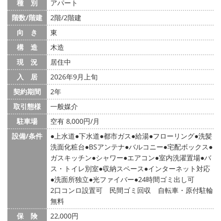
種 別
アパート
階数/階建
2階/2階建
向 き
東
構 造
木造
現 況
居住中
入 居
2026年9月上旬
契約期間
2年
取引態様
一般媒介
駐車場
空有 8,000円/月
設備/条件
上水道
下水道
都市ガス
給湯
フローリング
洗髪
洗面化粧台
BSアンテナ
バルコニー
宅配ボックス
ガスキッチン
シャワー
エアコン
室内洗濯置場
バ
ス・トイレ別室
収納スペース
インターネット対応
洗面所独立
光ファイバー
24時間ゴミ出し可
2口コンロ設置可 民間ゴミ回収 自転車・原付駐輪
無料
保 険
22,000円