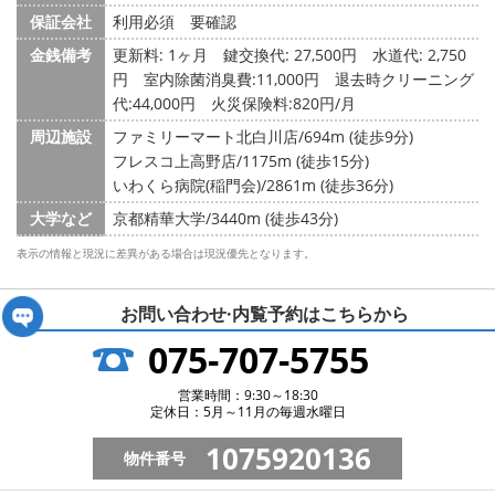
保証会社
利用必須 要確認
金銭備考
更新料: 1ヶ月
鍵交換代: 27,500円
水道代: 2,750
円
室内除菌消臭費:11,000円 退去時クリーニング
代:44,000円 火災保険料:820円/月
周辺施設
ファミリーマート北白川店/694m (徒歩9分)
フレスコ上高野店/1175m (徒歩15分)
いわくら病院(稲門会)/2861m (徒歩36分)
大学など
京都精華大学/3440m (徒歩43分)
表示の情報と現況に差異がある場合は現況優先となります。
お問い合わせ·内覧予約は
こちらから
075-707-5755
営業時間：9:30～18:30
定休日：5月～11月の毎週水曜日
1075920136
物件番号