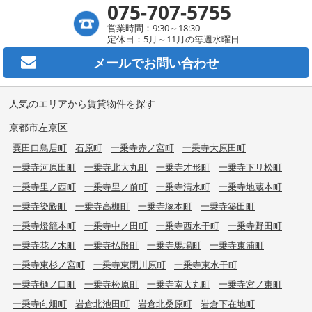
075-707-5755
営業時間：9:30～18:30
定休日：5月～11月の毎週水曜日
メールで
お問い合わせ
人気のエリアから賃貸物件を探す
京都市左京区
粟田口鳥居町
石原町
一乗寺赤ノ宮町
一乗寺大原田町
一乗寺河原田町
一乗寺北大丸町
一乗寺才形町
一乗寺下リ松町
一乗寺里ノ西町
一乗寺里ノ前町
一乗寺清水町
一乗寺地蔵本町
一乗寺染殿町
一乗寺高槻町
一乗寺塚本町
一乗寺築田町
一乗寺燈籠本町
一乗寺中ノ田町
一乗寺西水干町
一乗寺野田町
一乗寺花ノ木町
一乗寺払殿町
一乗寺馬場町
一乗寺東浦町
一乗寺東杉ノ宮町
一乗寺東閉川原町
一乗寺東水干町
一乗寺樋ノ口町
一乗寺松原町
一乗寺南大丸町
一乗寺宮ノ東町
一乗寺向畑町
岩倉北池田町
岩倉北桑原町
岩倉下在地町