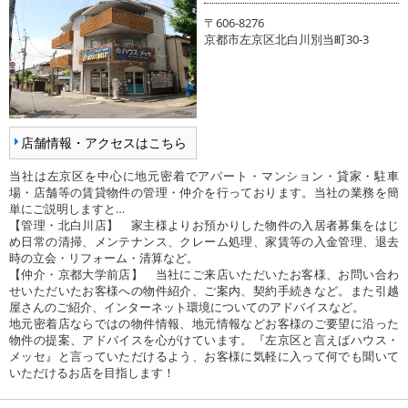
〒606-8276
京都市左京区北白川別当町30-3
店舗情報・アクセスはこちら
当社は左京区を中心に地元密着でアパート・マンション・貸家・駐車
場・店舗等の賃貸物件の管理・仲介を行っております。当社の業務を簡
単にご説明しますと…
【管理・北白川店】 家主様よりお預かりした物件の入居者募集をはじ
め日常の清掃、メンテナンス、クレーム処理、家賃等の入金管理、退去
時の立会・リフォーム・清算など。
【仲介・京都大学前店】 当社にご来店いただいたお客様、お問い合わ
せいただいたお客様への物件紹介、ご案内、契約手続きなど。また引越
屋さんのご紹介、インターネット環境についてのアドバイスなど。
地元密着店ならではの物件情報、地元情報などお客様のご要望に沿った
物件の提案、アドバイスを心がけています。『左京区と言えばハウス・
メッセ』と言っていただけるよう、お客様に気軽に入って何でも聞いて
いただけるお店を目指します！