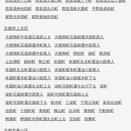
西賀茂井ノ口町
西賀茂大道口町
西賀茂鹿ノ下町
西賀茂北山ノ森町
西賀茂神光院町
西賀茂丸川町
西賀茂南大栗町
平野鳥居前町
紫野北舟岡町
紫野東御所田町
京都市上京区
大猪熊町中筋通石薬師上る
大猪熊町石薬師通河原町西入
大猪熊町石薬師通寺町東入
大猪熊町石薬師通中筋西入
大猪熊町石薬師通中筋東入
大猪熊町
岡松町
表町
梶井町
上生洲町
錦砂町
駒之町
米屋町
米屋町丸太町通油小路東入
米屋町丸太町通油小路西入
米屋町椹木町通油小路東入
米屋町椹木町通油小路西入
米屋町油小路椹木町下る
米屋町油小路通丸太町上る
栄町河原町通今出川下る
栄町
栄町石薬師通河原西入
栄町河原町通石薬師上る
栄町河原町通石薬師下る
桜木町
三栄町
下塔之段町
新烏丸頭町
信富町
十四軒町
青龍町
鶴山町
出水町
東桜町
不動前町
桝屋町
桝屋町河原町通丸太町上る
宮垣町
四番町
京都市東山区