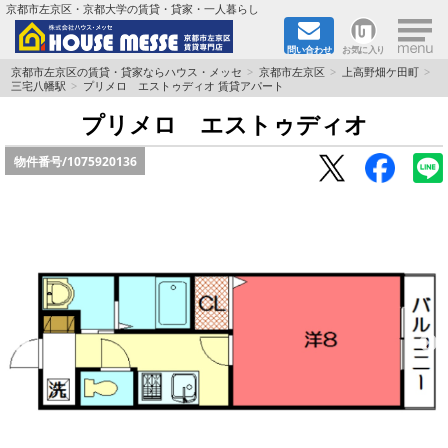
×
京都市左京区・京都大学の賃貸・貸家・一人暮らし
問い合わせ
お気に入り
TOPページ
京都市左京区の賃貸・貸家ならハウス・メッセ
京都市左京区
上高野畑ケ田町
三宅八幡駅
プリメロ エストゥディオ 賃貸アパート
地図から検索
プリメロ エストゥディオ
物件番号/
1075920136
地域から検索
京都大学＆京都芸術大学生さんに
書類DL & 入居者さまへ
家族で住むならマンション？賃家？
一人暮らしの物件特集
ペット相談OKの賃貸！