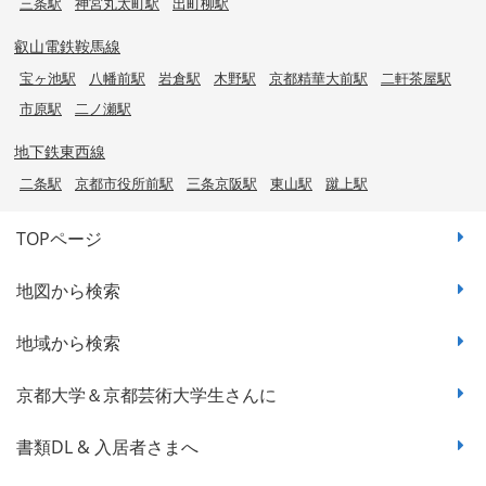
三条駅
神宮丸太町駅
出町柳駅
叡山電鉄鞍馬線
宝ヶ池駅
八幡前駅
岩倉駅
木野駅
京都精華大前駅
二軒茶屋駅
市原駅
二ノ瀬駅
地下鉄東西線
二条駅
京都市役所前駅
三条京阪駅
東山駅
蹴上駅
TOPページ
地図から検索
地域から検索
京都大学＆京都芸術大学生さんに
書類DL & 入居者さまへ