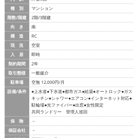
種 別
マンション
階数/階建
2階/3階建
向 き
南
構 造
RC
現 況
空室
入 居
即時
契約期間
2年
取引態様
一般媒介
駐車場
空無 12,000円/月
設備/条件
上水道
下水道
都市ガス
給湯
オートロック
ガス
キッチン
シャワー
エアコン
インターネット対応
駐輪場
光ファイバー
出窓
女性限定
共同ランドリー 管理人巡回
保 険
－
保証会社
－