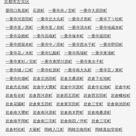
京都市左京区
粟田口鳥居町
石原町
一乗寺赤ノ宮町
一乗寺大原田町
一乗寺河原田町
一乗寺北大丸町
一乗寺才形町
一乗寺下リ松町
一乗寺里ノ西町
一乗寺里ノ前町
一乗寺清水町
一乗寺地蔵本町
一乗寺染殿町
一乗寺高槻町
一乗寺塚本町
一乗寺築田町
一乗寺燈籠本町
一乗寺中ノ田町
一乗寺西水干町
一乗寺野田町
一乗寺花ノ木町
一乗寺払殿町
一乗寺馬場町
一乗寺東浦町
一乗寺東杉ノ宮町
一乗寺東閉川原町
一乗寺東水干町
一乗寺樋ノ口町
一乗寺松原町
一乗寺南大丸町
一乗寺宮ノ東町
一乗寺向畑町
岩倉北池田町
岩倉北桑原町
岩倉下在地町
岩倉忠在地町
岩倉中大鷺町
岩倉中河原町
岩倉中在地町
岩倉中町
岩倉長谷町
岩倉西河原町
岩倉西五田町
岩倉西宮田町
岩倉幡枝町
岩倉花園町
岩倉東五田町
岩倉東宮田町
岩倉三笠町
岩倉南池田町
岩倉南大鷺町
岩倉南河原町
岩倉南木野町
岩倉南桑原町
岩倉南平岡町
岩倉南三宅町
岩倉南四ノ坪町
岩倉三宅町
岩倉村松町
大菊町
岡崎入江町
岡崎北御所町
岡崎真如堂前町