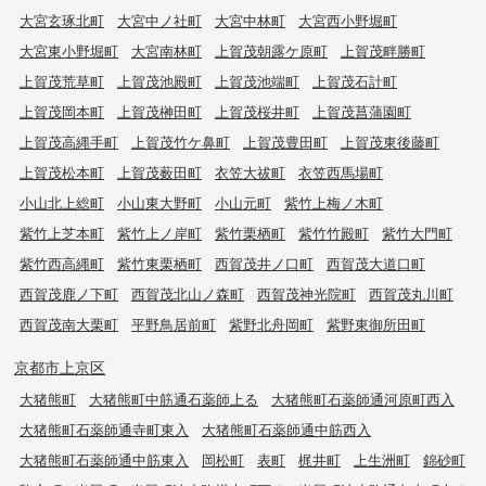
大宮玄琢北町
大宮中ノ社町
大宮中林町
大宮西小野堀町
大宮東小野堀町
大宮南林町
上賀茂朝露ケ原町
上賀茂畔勝町
上賀茂荒草町
上賀茂池殿町
上賀茂池端町
上賀茂石計町
上賀茂岡本町
上賀茂榊田町
上賀茂桜井町
上賀茂菖蒲園町
上賀茂高縄手町
上賀茂竹ケ鼻町
上賀茂豊田町
上賀茂東後藤町
上賀茂松本町
上賀茂薮田町
衣笠大祓町
衣笠西馬場町
小山北上総町
小山東大野町
小山元町
紫竹上梅ノ木町
紫竹上芝本町
紫竹上ノ岸町
紫竹栗栖町
紫竹竹殿町
紫竹大門町
紫竹西高縄町
紫竹東栗栖町
西賀茂井ノ口町
西賀茂大道口町
西賀茂鹿ノ下町
西賀茂北山ノ森町
西賀茂神光院町
西賀茂丸川町
西賀茂南大栗町
平野鳥居前町
紫野北舟岡町
紫野東御所田町
京都市上京区
大猪熊町
大猪熊町中筋通石薬師上る
大猪熊町石薬師通河原町西入
大猪熊町石薬師通寺町東入
大猪熊町石薬師通中筋西入
大猪熊町石薬師通中筋東入
岡松町
表町
梶井町
上生洲町
錦砂町