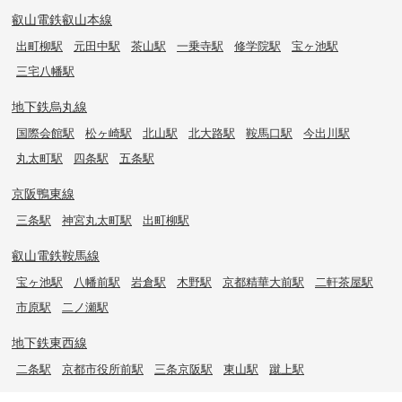
叡山電鉄叡山本線
出町柳駅
元田中駅
茶山駅
一乗寺駅
修学院駅
宝ヶ池駅
三宅八幡駅
地下鉄烏丸線
国際会館駅
松ヶ崎駅
北山駅
北大路駅
鞍馬口駅
今出川駅
丸太町駅
四条駅
五条駅
京阪鴨東線
三条駅
神宮丸太町駅
出町柳駅
叡山電鉄鞍馬線
宝ヶ池駅
八幡前駅
岩倉駅
木野駅
京都精華大前駅
二軒茶屋駅
市原駅
二ノ瀬駅
地下鉄東西線
二条駅
京都市役所前駅
三条京阪駅
東山駅
蹴上駅