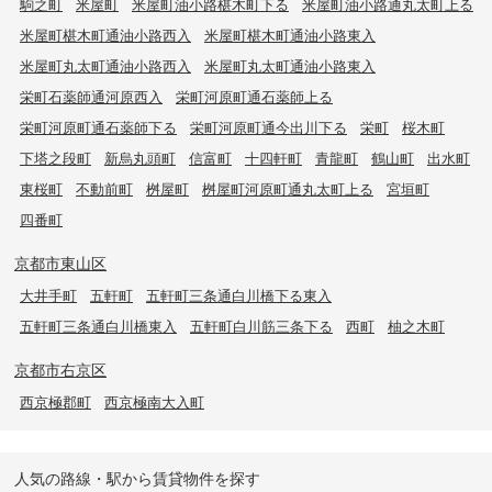
駒之町
米屋町
米屋町油小路椹木町下る
米屋町油小路通丸太町上る
米屋町椹木町通油小路西入
米屋町椹木町通油小路東入
米屋町丸太町通油小路西入
米屋町丸太町通油小路東入
栄町石薬師通河原西入
栄町河原町通石薬師上る
栄町河原町通石薬師下る
栄町河原町通今出川下る
栄町
桜木町
下塔之段町
新烏丸頭町
信富町
十四軒町
青龍町
鶴山町
出水町
東桜町
不動前町
桝屋町
桝屋町河原町通丸太町上る
宮垣町
四番町
京都市東山区
大井手町
五軒町
五軒町三条通白川橋下る東入
五軒町三条通白川橋東入
五軒町白川筋三条下る
西町
柚之木町
京都市右京区
西京極郡町
西京極南大入町
人気の路線・駅から賃貸物件を探す