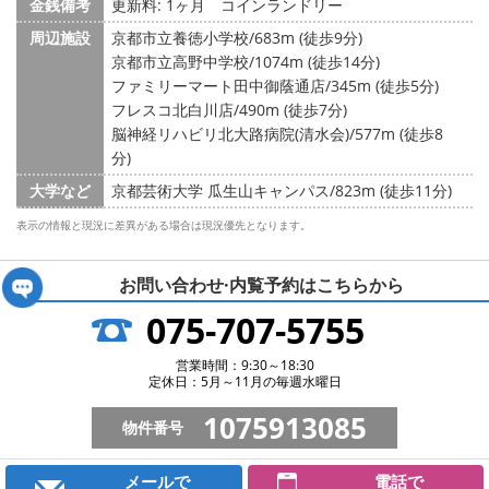
金銭備考
更新料: 1ヶ月
コインランドリー
周辺施設
京都市立養徳小学校/683m (徒歩9分)
京都市立高野中学校/1074m (徒歩14分)
ファミリーマート田中御蔭通店/345m (徒歩5分)
フレスコ北白川店/490m (徒歩7分)
脳神経リハビリ北大路病院(清水会)/577m (徒歩8
分)
大学など
京都芸術大学 瓜生山キャンパス/823m (徒歩11分)
表示の情報と現況に差異がある場合は現況優先となります。
お問い合わせ·内覧予約は
こちらから
075-707-5755
営業時間：9:30～18:30
定休日：5月～11月の毎週水曜日
1075913085
物件番号
メールで
電話で