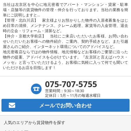
当社は左京区を中心に地元密着でアパート・マンション・貸家・駐車
場・店舗等の賃貸物件の管理・仲介を行っております。当社の業務を簡
単にご説明しますと…
【管理・北白川店】 家主様よりお預かりした物件の入居者募集をはじ
め日常の清掃、メンテナンス、クレーム処理、家賃等の入金管理、退去
時の立会・リフォーム・清算など。
【仲介・京都大学前店】 当社にご来店いただいたお客様、お問い合わ
せいただいたお客様への物件紹介、ご案内、契約手続きなど。また引越
屋さんのご紹介、インターネット環境についてのアドバイスなど。
地元密着店ならではの物件情報、地元情報などお客様のご要望に沿った
物件の提案、アドバイスを心がけています。『左京区と言えばハウス・
メッセ』と言っていただけるよう、お客様に気軽に入って何でも聞いて
いただけるお店を目指します！
075-707-5755
営業時間：9:30～18:30
定休日：5月～11月の毎週水曜日
メールで
お問い合わせ
人気のエリアから賃貸物件を探す