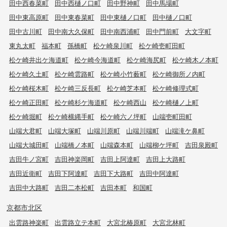
田中西春菜町
田中西樋ノ口町
田中野神町
田中馬場町
田中東高原町
田中東春菜町
田中東樋ノ口町
田中樋ノ口町
田中古川町
田中南大久保町
田中南西浦町
田中門前町
大文字町
東丸太町
福本町
孫橋町
松ケ崎泉川町
松ケ崎壱町田町
松ケ崎井出ケ海道町
松ケ崎今海道町
松ケ崎海尻町
松ケ崎木ノ本町
松ケ崎久土町
松ケ崎雲路町
松ケ崎小竹薮町
松ケ崎御所ノ内町
松ケ崎桜木町
松ケ崎三反長町
松ケ崎芝本町
松ケ崎修理式町
松ケ崎正田町
松ケ崎杉ケ海道町
松ケ崎西山
松ケ崎樋ノ上町
松ケ崎堀町
松ケ崎横縄手町
松ケ崎六ノ坪町
山端壱町田町
山端大君町
山端大塚町
山端川原町
山端川端町
山端滝ケ鼻町
山端大城田町
山端橋ノ本町
山端森本町
山端柳ケ坪町
吉田泉殿町
吉田牛ノ宮町
吉田神楽岡町
吉田上阿達町
吉田上大路町
吉田近衛町
吉田下阿達町
吉田下大路町
吉田中阿達町
吉田中大路町
吉田二本松町
吉田本町
和国町
京都市北区
出雲路神楽町
出雲路立テ本町
大宮北椿原町
大宮北林町