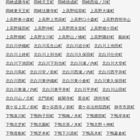
岡崎成勝寺町
岡崎天王町
岡崎徳成町
岡崎西福ノ川町
岡崎東天王町
岡崎法勝寺町
上高野稲荷町
上高野大塚町
上高野奥小森町
上高野上荒蒔町
上高野口小森町
上高野西明寺山
上高野薩田町
上高野仲町
上高野西氷室町
上高野畑ケ田町
上高野畑町
上高野古川町
上高野山ノ橋町
上高野隣好町
菊鉾町
北白川伊織町
北白川瓜生山町
北白川追分町
北白川上池田町
北白川上終町
北白川上別当町
北白川久保田町
北白川仕伏町
北白川下池田町
北白川下別当町
北白川瀬ノ内町
北白川大堂町
北白川蔦町
北白川堂ノ前町
北白川西瀬ノ内町
北白川西平井町
北白川西町
北白川東伊織町
北白川東小倉町
北白川東久保田町
北白川東瀬ノ内町
北白川東平井町
北白川平井町
北白川山田町
北白川山ノ元町
北門前町
銀閣寺町
黒谷町
讃州寺町
鹿ケ谷上宮ノ前町
鹿ケ谷西寺ノ前町
鹿ケ谷法然院西町
静市市原町
下鴨泉川町
下鴨狗子田町
下鴨梅ノ木町
下鴨膳部町
下鴨岸本町
下鴨北芝町
下鴨北園町
下鴨北茶ノ木町
下鴨北野々神町
下鴨貴船町
下鴨芝本町
下鴨下川原町
下鴨高木町
下鴨蓼倉町