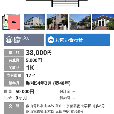
特選物件
ハウスメーカー施工特集！
路線·駅から探す
IT重説について
お気に入り
お問い合わせ
登録
スタッフ紹介
38,000
円
賃 料
5,000円
共益費
賃貸管理の北白川店
1K
間取り
店舗情報·アクセス
17㎡
専有面積
昭和54年3月 (築48年)
築年月
会社概要
50,000円
－
敷 金
保証金
0ヶ月
－
礼 金
解約引
メールでお問い合わせ
交 通
叡山電鉄叡山本線 茶山・京都芸術大学駅 徒歩8分
叡山電鉄叡山本線 元田中駅 徒歩8分