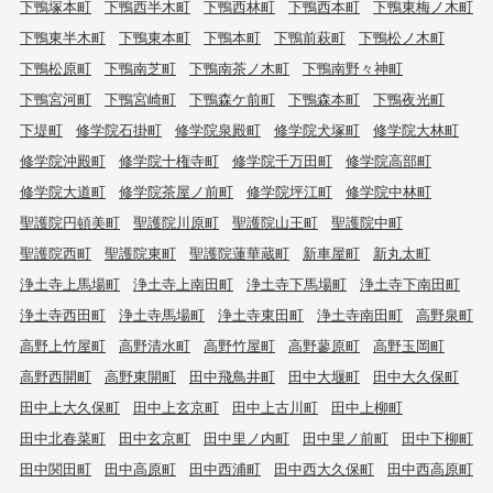
下鴨塚本町
下鴨西半木町
下鴨西林町
下鴨西本町
下鴨東梅ノ木町
下鴨東半木町
下鴨東本町
下鴨本町
下鴨前萩町
下鴨松ノ木町
下鴨松原町
下鴨南芝町
下鴨南茶ノ木町
下鴨南野々神町
下鴨宮河町
下鴨宮崎町
下鴨森ケ前町
下鴨森本町
下鴨夜光町
下堤町
修学院石掛町
修学院泉殿町
修学院犬塚町
修学院大林町
修学院沖殿町
修学院十権寺町
修学院千万田町
修学院高部町
修学院大道町
修学院茶屋ノ前町
修学院坪江町
修学院中林町
聖護院円頓美町
聖護院川原町
聖護院山王町
聖護院中町
聖護院西町
聖護院東町
聖護院蓮華蔵町
新車屋町
新丸太町
浄土寺上馬場町
浄土寺上南田町
浄土寺下馬場町
浄土寺下南田町
浄土寺西田町
浄土寺馬場町
浄土寺東田町
浄土寺南田町
高野泉町
高野上竹屋町
高野清水町
高野竹屋町
高野蓼原町
高野玉岡町
高野西開町
高野東開町
田中飛鳥井町
田中大堰町
田中大久保町
田中上大久保町
田中上玄京町
田中上古川町
田中上柳町
田中北春菜町
田中玄京町
田中里ノ内町
田中里ノ前町
田中下柳町
田中関田町
田中高原町
田中西浦町
田中西大久保町
田中西高原町