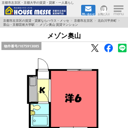
×
京都市左京区・京都大学の賃貸・貸家・一人暮らし
問い合わせ
お気に入り
TOPページ
京都市左京区の賃貸・貸家ならハウス・メッセ
京都市左京区
北白川平井町
茶山・京都芸術大学駅
メゾン奥山 賃貸マンション
地図から検索
メゾン奥山
物件番号/
1075913085
地域から検索
京都大学＆京都芸術大学生さんに
書類DL & 入居者さまへ
家族で住むならマンション？賃家？
一人暮らしの物件特集
ペット相談OKの賃貸！