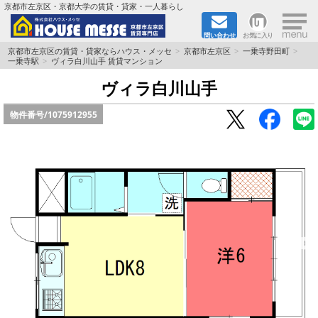
×
京都市左京区・京都大学の賃貸・貸家・一人暮らし
問い合わせ
お気に入り
TOPページ
京都市左京区の賃貸・貸家ならハウス・メッセ
京都市左京区
一乗寺野田町
一乗寺駅
ヴィラ白川山手 賃貸マンション
地図から検索
ヴィラ白川山手
物件番号/
1075912955
地域から検索
京都大学＆京都芸術大学生さんに
書類DL & 入居者さまへ
家族で住むならマンション？賃家？
一人暮らしの物件特集
ペット相談OKの賃貸！