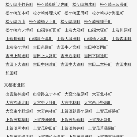
松ケ崎小竹薮町
松ケ崎御所ノ内町
松ケ崎桜木町
松ケ崎三反長町
松ケ崎芝本町
松ケ崎修理式町
松ケ崎正田町
松ケ崎杉ケ海道町
松ケ崎西山
松ケ崎樋ノ上町
松ケ崎堀町
松ケ崎横縄手町
松ケ崎六ノ坪町
山端壱町田町
山端大君町
山端大塚町
山端川原町
山端川端町
山端滝ケ鼻町
山端大城田町
山端橋ノ本町
山端森本町
山端柳ケ坪町
吉田泉殿町
吉田牛ノ宮町
吉田神楽岡町
吉田上阿達町
吉田上大路町
吉田近衛町
吉田下阿達町
吉田下大路町
吉田中阿達町
吉田中大路町
吉田二本松町
吉田本町
和国町
京都市北区
出雲路神楽町
出雲路立テ本町
大宮北椿原町
大宮北林町
大宮玄琢北町
大宮中ノ社町
大宮中林町
大宮西小野堀町
大宮東小野堀町
大宮南林町
上賀茂朝露ケ原町
上賀茂畔勝町
上賀茂荒草町
上賀茂池殿町
上賀茂池端町
上賀茂石計町
上賀茂岡本町
上賀茂榊田町
上賀茂桜井町
上賀茂菖蒲園町
上賀茂高縄手町
上賀茂竹ケ鼻町
上賀茂豊田町
上賀茂東後藤町