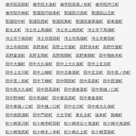
修学院高部町
修学院大道町
修学院茶屋ノ前町
修学院坪江町
修学院中林町
聖護院円頓美町
聖護院川原町
聖護院山王町
聖護院中町
聖護院西町
聖護院東町
聖護院蓮華蔵町
新車屋町
新丸太町
浄土寺上馬場町
浄土寺上南田町
浄土寺下馬場町
浄土寺下南田町
浄土寺西田町
浄土寺馬場町
浄土寺東田町
浄土寺南田町
高野泉町
高野上竹屋町
高野清水町
高野竹屋町
高野蓼原町
高野玉岡町
高野西開町
高野東開町
田中飛鳥井町
田中大堰町
田中大久保町
田中上大久保町
田中上玄京町
田中上古川町
田中上柳町
田中北春菜町
田中玄京町
田中里ノ内町
田中里ノ前町
田中下柳町
田中関田町
田中高原町
田中西浦町
田中西大久保町
田中西高原町
田中西春菜町
田中西樋ノ口町
田中野神町
田中馬場町
田中東高原町
田中東春菜町
田中東樋ノ口町
田中樋ノ口町
田中古川町
田中南大久保町
田中南西浦町
田中門前町
大文字町
東丸太町
福本町
孫橋町
松ケ崎泉川町
松ケ崎壱町田町
松ケ崎井出ケ海道町
松ケ崎今海道町
松ケ崎海尻町
松ケ崎木ノ本町
松ケ崎久土町
松ケ崎雲路町