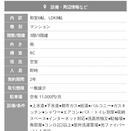
設備・周辺情報など
内 訳
和室6帖、LDK8帖
種 別
マンション
階数/階建
3階/3階建
向 き
南
構 造
RC
現 況
空室
入 居
即時
契約期間
2年
取引態様
一般媒介
駐車場
空有 11,000円/月
設備/条件
上水道
下水道
都市ガス
給湯
バルコニー
ガスキ
ッチン
シャワー
エアコン
バス・トイレ別室
収納
スペース
インターネット対応
洗面所独立
駐輪場
角部屋
コンロ2口以上
室外洗濯置場
光ファイバー