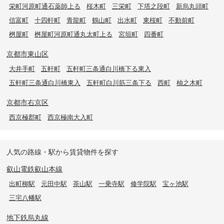
栄町河原町通石薬師上る
桜木町
三栄町
下塔之段町
新烏丸頭町
信富町
十四軒町
青龍町
鶴山町
出水町
東桜町
不動前町
桝屋町
桝屋町河原町通丸太町上る
宮垣町
四番町
京都市東山区
大井手町
五軒町
五軒町三条通白川橋下る東入
五軒町三条通白川橋東入
五軒町白川筋三条下る
西町
柚之木町
京都市右京区
西京極郡町
西京極南大入町
人気の路線・駅から賃貸物件を探す
叡山電鉄叡山本線
出町柳駅
元田中駅
茶山駅
一乗寺駅
修学院駅
宝ヶ池駅
三宅八幡駅
地下鉄烏丸線