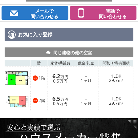
メールで
電話で
問い合わせる
問い合わせる
お気に入り
登録
同じ建物の他の空室
階
家賃/
共益費
敷金/
礼金
間取り/
専有面積
6.2
－
1LDK
万円
1
階
1
29.7
0.5
ヶ月
m²
万円
6.5
－
1LDK
万円
2
階
1
29.7
0.5
ヶ月
m²
万円