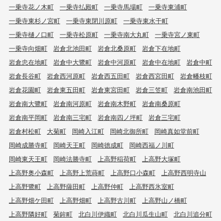
一乗寺花ノ木町
一乗寺払殿町
一乗寺馬場町
一乗寺東浦町
一乗寺東杉ノ宮町
一乗寺東閉川原町
一乗寺東水干町
一乗寺樋ノ口町
一乗寺松原町
一乗寺南大丸町
一乗寺宮ノ東町
一乗寺向畑町
岩倉北池田町
岩倉北桑原町
岩倉下在地町
岩倉忠在地町
岩倉中大鷺町
岩倉中河原町
岩倉中在地町
岩倉中町
岩倉長谷町
岩倉西河原町
岩倉西五田町
岩倉西宮田町
岩倉幡枝町
岩倉花園町
岩倉東五田町
岩倉東宮田町
岩倉三笠町
岩倉南池田町
岩倉南大鷺町
岩倉南河原町
岩倉南木野町
岩倉南桑原町
岩倉南平岡町
岩倉南三宅町
岩倉南四ノ坪町
岩倉三宅町
岩倉村松町
大菊町
岡崎入江町
岡崎北御所町
岡崎真如堂前町
岡崎成勝寺町
岡崎天王町
岡崎徳成町
岡崎西福ノ川町
岡崎東天王町
岡崎法勝寺町
上高野稲荷町
上高野大塚町
上高野奥小森町
上高野上荒蒔町
上高野口小森町
上高野西明寺山
上高野鷺町
上高野薩田町
上高野仲町
上高野西氷室町
上高野畑ケ田町
上高野畑町
上高野古川町
上高野山ノ橋町
上高野隣好町
菊鉾町
北白川伊織町
北白川瓜生山町
北白川追分町