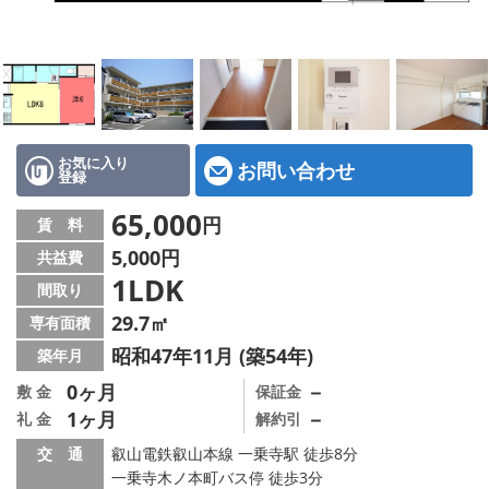
特選物件
ハウスメーカー施工特集！
路線·駅から探す
IT重説について
お気に入り
お問い合わせ
登録
スタッフ紹介
65,000
円
賃 料
5,000円
共益費
賃貸管理の北白川店
1LDK
間取り
店舗情報·アクセス
29.7㎡
専有面積
昭和47年11月 (築54年)
築年月
会社概要
0ヶ月
－
敷 金
保証金
1ヶ月
－
礼 金
解約引
メールでお問い合わせ
交 通
叡山電鉄叡山本線 一乗寺駅 徒歩8分
一乗寺木ノ本町バス停 徒歩3分