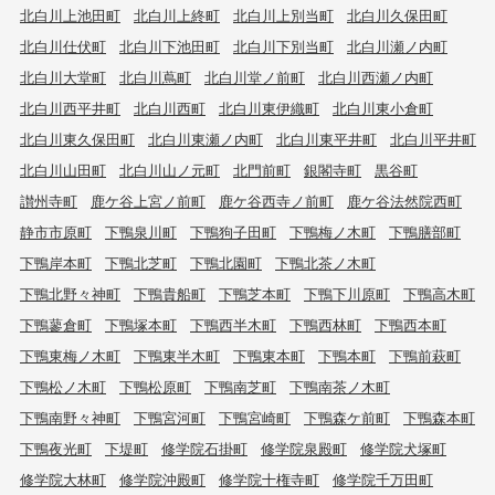
北白川上池田町
北白川上終町
北白川上別当町
北白川久保田町
北白川仕伏町
北白川下池田町
北白川下別当町
北白川瀬ノ内町
北白川大堂町
北白川蔦町
北白川堂ノ前町
北白川西瀬ノ内町
北白川西平井町
北白川西町
北白川東伊織町
北白川東小倉町
北白川東久保田町
北白川東瀬ノ内町
北白川東平井町
北白川平井町
北白川山田町
北白川山ノ元町
北門前町
銀閣寺町
黒谷町
讃州寺町
鹿ケ谷上宮ノ前町
鹿ケ谷西寺ノ前町
鹿ケ谷法然院西町
静市市原町
下鴨泉川町
下鴨狗子田町
下鴨梅ノ木町
下鴨膳部町
下鴨岸本町
下鴨北芝町
下鴨北園町
下鴨北茶ノ木町
下鴨北野々神町
下鴨貴船町
下鴨芝本町
下鴨下川原町
下鴨高木町
下鴨蓼倉町
下鴨塚本町
下鴨西半木町
下鴨西林町
下鴨西本町
下鴨東梅ノ木町
下鴨東半木町
下鴨東本町
下鴨本町
下鴨前萩町
下鴨松ノ木町
下鴨松原町
下鴨南芝町
下鴨南茶ノ木町
下鴨南野々神町
下鴨宮河町
下鴨宮崎町
下鴨森ケ前町
下鴨森本町
下鴨夜光町
下堤町
修学院石掛町
修学院泉殿町
修学院犬塚町
修学院大林町
修学院沖殿町
修学院十権寺町
修学院千万田町