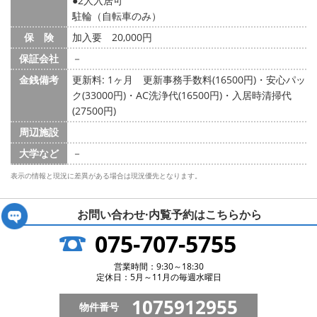
2人入居可
駐輪（自転車のみ）
保 険
加入要 20,000円
保証会社
－
金銭備考
更新料: 1ヶ月
更新事務手数料(16500円)・安心パッ
ク(33000円)・AC洗浄代(16500円)・入居時清掃代
(27500円)
周辺施設
大学など
－
表示の情報と現況に差異がある場合は現況優先となります。
お問い合わせ·内覧予約は
こちらから
075-707-5755
営業時間：9:30～18:30
定休日：5月～11月の毎週水曜日
1075912955
物件番号