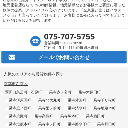
地元密着店ならではの物件情報、地元情報などお客様のご要望に沿った
物件の提案、アドバイスを心がけています。『左京区と言えばハウス・
メッセ』と言っていただけるよう、お客様に気軽に入って何でも聞いて
いただけるお店を目指します！
075-707-5755
営業時間：9:30～18:30
定休日：5月～11月の毎週水曜日
メールで
お問い合わせ
人気のエリアから賃貸物件を探す
京都市左京区
粟田口鳥居町
石原町
一乗寺赤ノ宮町
一乗寺大原田町
一乗寺河原田町
一乗寺北大丸町
一乗寺才形町
一乗寺下リ松町
一乗寺里ノ西町
一乗寺里ノ前町
一乗寺清水町
一乗寺地蔵本町
一乗寺染殿町
一乗寺高槻町
一乗寺塚本町
一乗寺築田町
一乗寺燈籠本町
一乗寺中ノ田町
一乗寺西水干町
一乗寺野田町