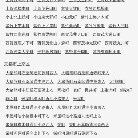
上賀茂松本町
上賀茂薮田町
衣笠大祓町
衣笠西馬場町
小山北上総町
小山東大野町
小山元町
紫竹上梅ノ木町
紫竹上芝本町
紫竹上ノ岸町
紫竹栗栖町
紫竹竹殿町
紫竹大門町
紫竹西高縄町
紫竹東栗栖町
西賀茂井ノ口町
西賀茂大道口町
西賀茂鹿ノ下町
西賀茂北山ノ森町
西賀茂神光院町
西賀茂丸川町
西賀茂南大栗町
平野鳥居前町
紫野北舟岡町
紫野東御所田町
京都市上京区
大猪熊町石薬師通河原町西入
大猪熊町石薬師通寺町東入
大猪熊町石薬師通中筋西入
大猪熊町石薬師通中筋東入
大猪熊町
大猪熊町中筋通石薬師上る
岡松町
表町
梶井町
上生洲町
錦砂町
駒之町
米屋町椹木町通油小路東入
米屋町
米屋町丸太町通油小路東入
米屋町丸太町通油小路西入
米屋町油小路椹木町下る
米屋町油小路通丸太町上る
米屋町椹木町通油小路西入
栄町
栄町石薬師通河原西入
栄町河原町通今出川下る
栄町河原町通石薬師下る