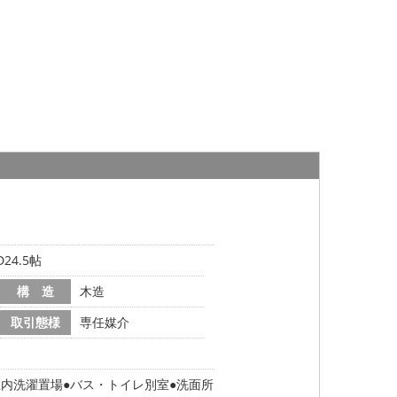
24.5帖
構 造
木造
取引態様
専任媒介
室内洗濯置場
バス・トイレ別室
洗面所