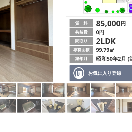
85,000
円
賃 料
0円
共益費
2LDK
間取り
99.79㎡
専有面積
昭和50年2月 (
築年月
お気に入り
登録