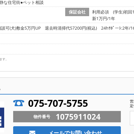
静な住宅街
ペット相談
保証会社
利用必須 (学生)初回
新1万円/1年
可(犬)敷金5万円UP 退去時清掃代57200円(税込) 24hｻﾎﾟーﾄ:2年/16
ます。
ら
075-707-5755
営
定
1075911024
物件番号
メールでお問い合わせ