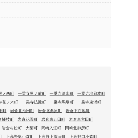
里ノ西町
一乗寺里ノ前町
一乗寺清水町
一乗寺地蔵本町
寺花ノ木町
一乗寺払殿町
一乗寺馬場町
一乗寺東浦町
畑町
岩倉北池田町
岩倉北桑原町
岩倉下在地町
倉幡枝町
岩倉花園町
岩倉東五田町
岩倉東宮田町
岩倉村松町
大菊町
岡崎入江町
岡崎北御所町
町
上高野奥小森町
上高野上荒蒔町
上高野口小森町