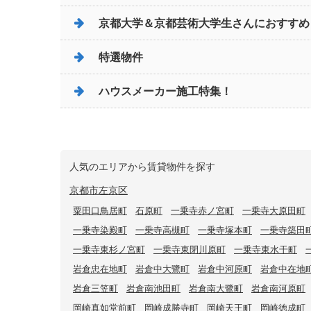
京都大学＆京都芸術大学生さんにおすすめ
特選物件
ハウスメーカー施工特集！
人気のエリアから賃貸物件を探す
京都市左京区
粟田口鳥居町
石原町
一乗寺赤ノ宮町
一乗寺大原田町
一乗寺染殿町
一乗寺高槻町
一乗寺塚本町
一乗寺築田
一乗寺東杉ノ宮町
一乗寺東閉川原町
一乗寺東水干町
岩倉忠在地町
岩倉中大鷺町
岩倉中河原町
岩倉中在地
岩倉三笠町
岩倉南池田町
岩倉南大鷺町
岩倉南河原町
岡崎真如堂前町
岡崎成勝寺町
岡崎天王町
岡崎徳成町