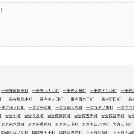
！
一乗寺河原田町
一乗寺北大丸町
一乗寺才形町
一乗寺下リ松町
一乗寺
町
一乗寺燈籠本町
一乗寺中ノ田町
一乗寺西水干町
一乗寺野田町
一乗
一乗寺樋ノ口町
一乗寺松原町
一乗寺南大丸町
一乗寺宮ノ東町
一乗寺向
町
岩倉中町
岩倉長谷町
岩倉西河原町
岩倉西五田町
岩倉西宮田町
岩
岩倉南木野町
岩倉南桑原町
岩倉南三宅町
岩倉南四ノ坪町
岩倉三宅町
岡崎西福ノ川町
岡崎東天王町
岡崎法勝寺町
上高野稲荷町
上高野大塚