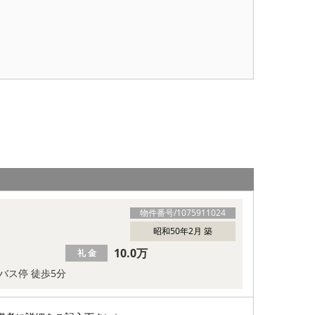
物件番号/
1075911024
昭和50年2月 築
10.0万
礼 金
バス停 徒歩5分