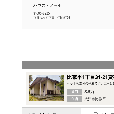
ハウス・メッセ
〒606-8225
京都市左京区田中門前町98
比叡平1丁目31-21
ペット相談可の平屋です。広々と
8.5万
賃 料
大津市比叡平
住 所