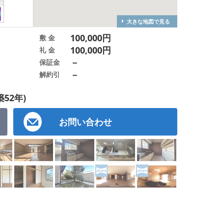
大きな地図で見る
100,000円
敷 金
100,000円
礼 金
－
保証金
－
解約引
築52年)
お問い合わせ