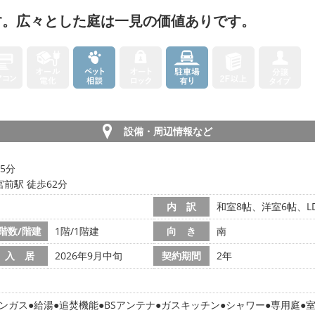
す。広々とした庭は一見の価値ありです。
設備・周辺情報など
5分
前駅 徒歩62分
内 訳
和室8帖、洋室6帖、LD
階数/階建
1階/1階建
向 き
南
入 居
2026年9月中旬
契約期間
2年
ンガス
給湯
追焚機能
BSアンテナ
ガスキッチン
シャワー
専用庭