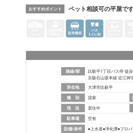
ペット相談可の平屋で
おすすめポイント
路線/駅
比叡平1丁目バス停 徒歩
京阪石山坂本線 近江神宮
所在地
大津市比叡平
種 別
貸家
現 況
居住中
駐車場
空有
設備/条件
上水道
浄化漕
プロパ