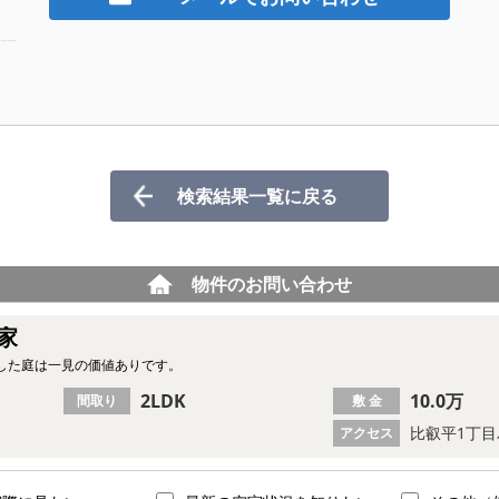
検索結果一覧に戻る
物件のお問い合わせ
貸家
した庭は一見の価値ありです。
2LDK
10.0万
間取り
敷 金
比叡平1丁目
アクセス