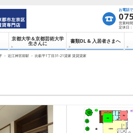
お電話
07
営業時間：
定休日：
京都大学＆京都芸術大学
書類DL & 入居者さまへ
生さんに
平
近江神宮前駅
比叡平1丁目31-21貸家 賃貸貸家