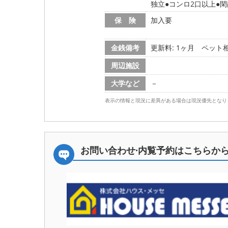
独立
コンロ2口以上
閑
保 険
加入要
金銭備考
更新料: 1ヶ月
ペット相談
周辺施設
大学など
－
表示の情報と現況に差異がある場合は現況優先となり
お問い合わせ·内覧予約は
こちらか