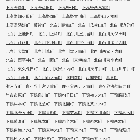
上高野鷺町
上高野薩田町
上高野仲町
上高野西氷室町
上高野畑ケ田町
上高野畑町
上高野古川町
上高野山ノ橋町
上高野隣好町
菊鉾町
北白川伊織町
北白川瓜生山町
北白川追分町
北白川上池田町
北白川上終町
北白川上別当町
北白川久保田町
北白川仕伏町
北白川下池田町
北白川下別当町
北白川瀬ノ内町
北白川大堂町
北白川蔦町
北白川堂ノ前町
北白川西瀬ノ内町
北白川西平井町
北白川西町
北白川東伊織町
北白川東小倉町
北白川東久保田町
北白川東瀬ノ内町
北白川東平井町
北白川平井町
北白川山田町
北白川山ノ元町
北門前町
銀閣寺町
黒谷町
讃州寺町
鹿ケ谷上宮ノ前町
鹿ケ谷西寺ノ前町
鹿ケ谷法然院西町
静市市原町
下鴨泉川町
下鴨狗子田町
下鴨梅ノ木町
下鴨膳部町
下鴨岸本町
下鴨北芝町
下鴨北園町
下鴨北茶ノ木町
下鴨北野々神町
下鴨貴船町
下鴨芝本町
下鴨下川原町
下鴨高木町
下鴨蓼倉町
下鴨塚本町
下鴨西半木町
下鴨西林町
下鴨西本町
下鴨東梅ノ木町
下鴨東半木町
下鴨東本町
下鴨本町
下鴨前萩町
下鴨松ノ木町
下鴨松原町
下鴨南芝町
下鴨南茶ノ木町