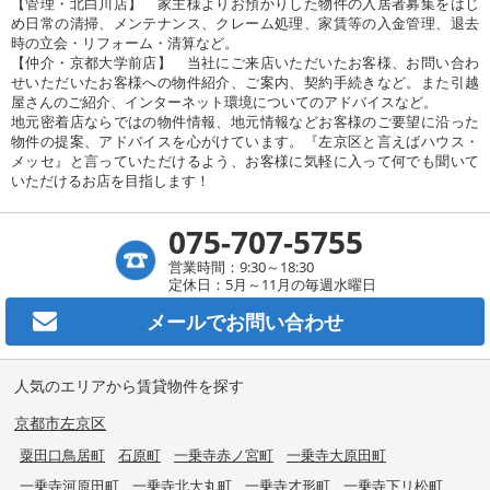
【管理・北白川店】 家主様よりお預かりした物件の入居者募集をはじ
め日常の清掃、メンテナンス、クレーム処理、家賃等の入金管理、退去
時の立会・リフォーム・清算など。
【仲介・京都大学前店】 当社にご来店いただいたお客様、お問い合わ
せいただいたお客様への物件紹介、ご案内、契約手続きなど。また引越
屋さんのご紹介、インターネット環境についてのアドバイスなど。
地元密着店ならではの物件情報、地元情報などお客様のご要望に沿った
物件の提案、アドバイスを心がけています。『左京区と言えばハウス・
メッセ』と言っていただけるよう、お客様に気軽に入って何でも聞いて
いただけるお店を目指します！
075-707-5755
営業時間：9:30～18:30
定休日：5月～11月の毎週水曜日
メールで
お問い合わせ
人気のエリアから賃貸物件を探す
京都市左京区
粟田口鳥居町
石原町
一乗寺赤ノ宮町
一乗寺大原田町
一乗寺河原田町
一乗寺北大丸町
一乗寺才形町
一乗寺下リ松町