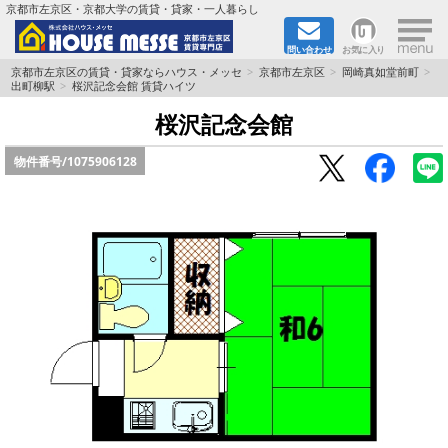
×
京都市左京区・京都大学の賃貸・貸家・一人暮らし
問い合わせ
お気に入り
TOPページ
京都市左京区の賃貸・貸家ならハウス・メッセ
京都市左京区
岡崎真如堂前町
出町柳駅
桜沢記念会館 賃貸ハイツ
地図から検索
桜沢記念会館
物件番号/
1075906128
地域から検索
京都大学＆京都芸術大学生さんに
書類DL & 入居者さまへ
家族で住むならマンション？賃家？
一人暮らしの物件特集
ペット相談OKの賃貸！