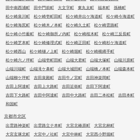
田中南西浦町
田中門前町
大文字町
東丸太町
福本町
孫橋町
松ケ崎泉川町
松ケ崎壱町田町
松ケ崎井出ケ海道町
松ケ崎今海道町
松ケ崎海尻町
松ケ崎木ノ本町
松ケ崎久土町
松ケ崎雲路町
松ケ崎小竹薮町
松ケ崎御所ノ内町
松ケ崎桜木町
松ケ崎三反長町
松ケ崎芝本町
松ケ崎修理式町
松ケ崎正田町
松ケ崎杉ケ海道町
松ケ崎西山
松ケ崎樋ノ上町
松ケ崎堀町
松ケ崎横縄手町
松ケ崎六ノ坪町
山端壱町田町
山端大君町
山端大塚町
山端川原町
山端川端町
山端滝ケ鼻町
山端大城田町
山端橋ノ本町
山端森本町
山端柳ケ坪町
吉田泉殿町
吉田牛ノ宮町
吉田神楽岡町
吉田上阿達町
吉田上大路町
吉田近衛町
吉田下阿達町
吉田下大路町
吉田中阿達町
吉田中大路町
吉田二本松町
吉田本町
和国町
京都市北区
出雲路神楽町
出雲路立テ本町
大宮北椿原町
大宮北林町
大宮玄琢北町
大宮中ノ社町
大宮中林町
大宮西小野堀町