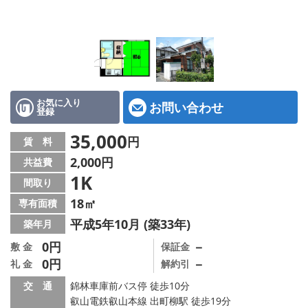
特選物件
ハウスメーカー施工特集！
路線·駅から探す
IT重説について
お気に入り
お問い合わせ
登録
スタッフ紹介
35,000
円
賃 料
2,000円
共益費
賃貸管理の北白川店
1K
間取り
店舗情報·アクセス
18㎡
専有面積
平成5年10月 (築33年)
築年月
会社概要
0円
－
敷 金
保証金
0円
－
礼 金
解約引
メールでお問い合わせ
交 通
錦林車庫前バス停 徒歩10分
叡山電鉄叡山本線 出町柳駅 徒歩19分