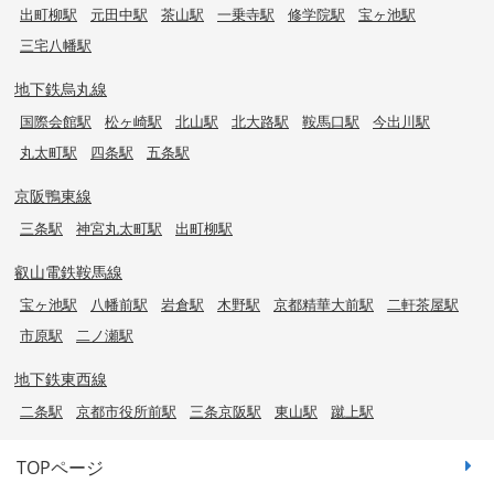
出町柳駅
元田中駅
茶山駅
一乗寺駅
修学院駅
宝ヶ池駅
三宅八幡駅
地下鉄烏丸線
国際会館駅
松ヶ崎駅
北山駅
北大路駅
鞍馬口駅
今出川駅
丸太町駅
四条駅
五条駅
京阪鴨東線
三条駅
神宮丸太町駅
出町柳駅
叡山電鉄鞍馬線
宝ヶ池駅
八幡前駅
岩倉駅
木野駅
京都精華大前駅
二軒茶屋駅
市原駅
二ノ瀬駅
地下鉄東西線
二条駅
京都市役所前駅
三条京阪駅
東山駅
蹴上駅
TOPページ