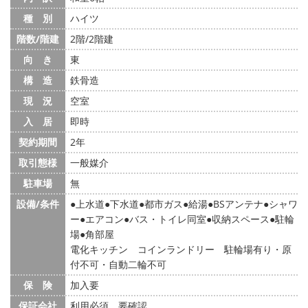
種 別
ハイツ
階数/階建
2階/2階建
向 き
東
構 造
鉄骨造
現 況
空室
入 居
即時
契約期間
2年
取引態様
一般媒介
駐車場
無
設備/条件
上水道
下水道
都市ガス
給湯
BSアンテナ
シャワ
ー
エアコン
バス・トイレ同室
収納スペース
駐輪
場
角部屋
電化キッチン コインランドリー 駐輪場有り・原
付不可・自動二輪不可
保 険
加入要
保証会社
利用必須 要確認