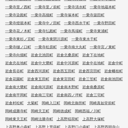
一乗寺里ノ西町
一乗寺里ノ前町
一乗寺清水町
一乗寺地蔵本町
一乗寺染殿町
一乗寺高槻町
一乗寺塚本町
一乗寺築田町
一乗寺燈籠本町
一乗寺中ノ田町
一乗寺西水干町
一乗寺野田町
一乗寺花ノ木町
一乗寺払殿町
一乗寺馬場町
一乗寺東浦町
一乗寺東杉ノ宮町
一乗寺東閉川原町
一乗寺東水干町
一乗寺樋ノ口町
一乗寺松原町
一乗寺南大丸町
一乗寺宮ノ東町
一乗寺向畑町
岩倉北池田町
岩倉北桑原町
岩倉下在地町
岩倉忠在地町
岩倉中大鷺町
岩倉中河原町
岩倉中在地町
岩倉中町
岩倉長谷町
岩倉西河原町
岩倉西五田町
岩倉西宮田町
岩倉幡枝町
岩倉花園町
岩倉東五田町
岩倉東宮田町
岩倉三笠町
岩倉南池田町
岩倉南大鷺町
岩倉南河原町
岩倉南木野町
岩倉南桑原町
岩倉南平岡町
岩倉南三宅町
岩倉南四ノ坪町
岩倉三宅町
岩倉村松町
大菊町
岡崎入江町
岡崎北御所町
岡崎真如堂前町
岡崎成勝寺町
岡崎天王町
岡崎徳成町
岡崎西福ノ川町
岡崎東天王町
岡崎法勝寺町
上高野稲荷町
上高野大塚町
上高野奥小森町
上高野上荒蒔町
上高野口小森町
上高野西明寺山