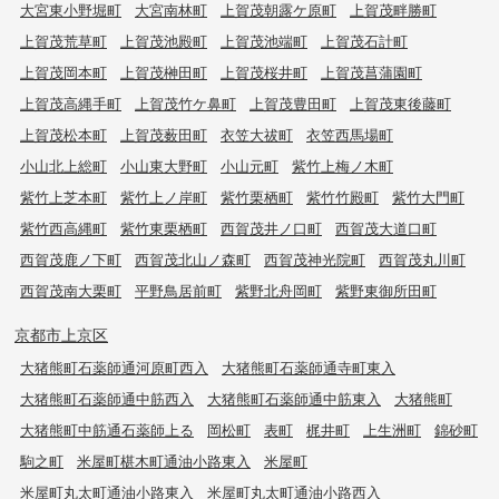
大宮東小野堀町
大宮南林町
上賀茂朝露ケ原町
上賀茂畔勝町
上賀茂荒草町
上賀茂池殿町
上賀茂池端町
上賀茂石計町
上賀茂岡本町
上賀茂榊田町
上賀茂桜井町
上賀茂菖蒲園町
上賀茂高縄手町
上賀茂竹ケ鼻町
上賀茂豊田町
上賀茂東後藤町
上賀茂松本町
上賀茂薮田町
衣笠大祓町
衣笠西馬場町
小山北上総町
小山東大野町
小山元町
紫竹上梅ノ木町
紫竹上芝本町
紫竹上ノ岸町
紫竹栗栖町
紫竹竹殿町
紫竹大門町
紫竹西高縄町
紫竹東栗栖町
西賀茂井ノ口町
西賀茂大道口町
西賀茂鹿ノ下町
西賀茂北山ノ森町
西賀茂神光院町
西賀茂丸川町
西賀茂南大栗町
平野鳥居前町
紫野北舟岡町
紫野東御所田町
京都市上京区
大猪熊町石薬師通河原町西入
大猪熊町石薬師通寺町東入
大猪熊町石薬師通中筋西入
大猪熊町石薬師通中筋東入
大猪熊町
大猪熊町中筋通石薬師上る
岡松町
表町
梶井町
上生洲町
錦砂町
駒之町
米屋町椹木町通油小路東入
米屋町
米屋町丸太町通油小路東入
米屋町丸太町通油小路西入