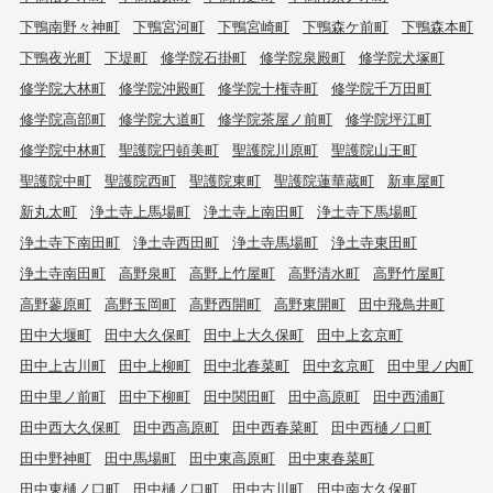
下鴨南野々神町
下鴨宮河町
下鴨宮崎町
下鴨森ケ前町
下鴨森本町
下鴨夜光町
下堤町
修学院石掛町
修学院泉殿町
修学院犬塚町
修学院大林町
修学院沖殿町
修学院十権寺町
修学院千万田町
修学院高部町
修学院大道町
修学院茶屋ノ前町
修学院坪江町
修学院中林町
聖護院円頓美町
聖護院川原町
聖護院山王町
聖護院中町
聖護院西町
聖護院東町
聖護院蓮華蔵町
新車屋町
新丸太町
浄土寺上馬場町
浄土寺上南田町
浄土寺下馬場町
浄土寺下南田町
浄土寺西田町
浄土寺馬場町
浄土寺東田町
浄土寺南田町
高野泉町
高野上竹屋町
高野清水町
高野竹屋町
高野蓼原町
高野玉岡町
高野西開町
高野東開町
田中飛鳥井町
田中大堰町
田中大久保町
田中上大久保町
田中上玄京町
田中上古川町
田中上柳町
田中北春菜町
田中玄京町
田中里ノ内町
田中里ノ前町
田中下柳町
田中関田町
田中高原町
田中西浦町
田中西大久保町
田中西高原町
田中西春菜町
田中西樋ノ口町
田中野神町
田中馬場町
田中東高原町
田中東春菜町
田中東樋ノ口町
田中樋ノ口町
田中古川町
田中南大久保町