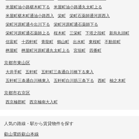
米屋町油小路椹木町下る
米屋町油小路通丸太町上る
米屋町椹木町通油小路西入
栄町
栄町石薬師通河原西入
栄町河原町通今出川下る
栄町河原町通石薬師下る
栄町河原町通石薬師上る
桜木町
三栄町
下塔之段町
新烏丸頭町
信富町
十四軒町
青龍町
鶴山町
出水町
東桜町
不動前町
桝屋町
桝屋町河原町通丸太町上る
宮垣町
四番町
京都市東山区
大井手町
五軒町
五軒町三条通白川橋下る東入
五軒町三条通白川橋東入
五軒町白川筋三条下る
西町
柚之木町
京都市右京区
西京極郡町
西京極南大入町
人気の路線・駅から賃貸物件を探す
叡山電鉄叡山本線