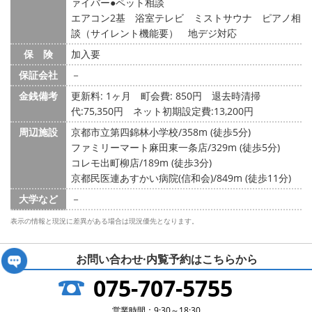
ァイバー
ペット相談
エアコン2基 浴室テレビ ミストサウナ ピアノ相
談（サイレント機能要） 地デジ対応
保 険
加入要
保証会社
－
金銭備考
更新料: 1ヶ月
町会費: 850円
退去時清掃
代:75,350円 ネット初期設定費:13,200円
周辺施設
京都市立第四錦林小学校/358m (徒歩5分)
ファミリーマート麻田東一条店/329m (徒歩5分)
コレモ出町柳店/189m (徒歩3分)
京都民医連あすかい病院(信和会)/849m (徒歩11分)
大学など
－
表示の情報と現況に差異がある場合は現況優先となります。
お問い合わせ·内覧予約は
こちらから
075-707-5755
営業時間：9:30～18:30