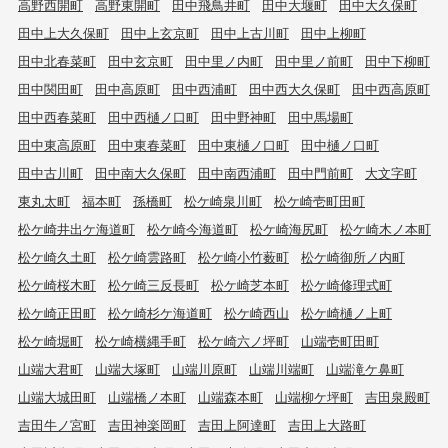
高野西開町
高野東開町
田中飛鳥井町
田中大堰町
田中大久保町
田中上大久保町
田中上玄京町
田中上古川町
田中上柳町
田中北春菜町
田中玄京町
田中里ノ内町
田中里ノ前町
田中下柳町
田中関田町
田中高原町
田中西浦町
田中西大久保町
田中西高原町
田中西春菜町
田中西樋ノ口町
田中野神町
田中馬場町
田中東高原町
田中東春菜町
田中東樋ノ口町
田中樋ノ口町
田中古川町
田中南大久保町
田中南西浦町
田中門前町
大文字町
東丸太町
福本町
孫橋町
松ケ崎泉川町
松ケ崎壱町田町
松ケ崎井出ケ海道町
松ケ崎今海道町
松ケ崎海尻町
松ケ崎木ノ本町
松ケ崎久土町
松ケ崎雲路町
松ケ崎小竹薮町
松ケ崎御所ノ内町
松ケ崎桜木町
松ケ崎三反長町
松ケ崎芝本町
松ケ崎修理式町
松ケ崎正田町
松ケ崎杉ケ海道町
松ケ崎西山
松ケ崎樋ノ上町
松ケ崎堀町
松ケ崎横縄手町
松ケ崎六ノ坪町
山端壱町田町
山端大君町
山端大塚町
山端川原町
山端川端町
山端滝ケ鼻町
山端大城田町
山端橋ノ本町
山端森本町
山端柳ケ坪町
吉田泉殿町
吉田牛ノ宮町
吉田神楽岡町
吉田上阿達町
吉田上大路町