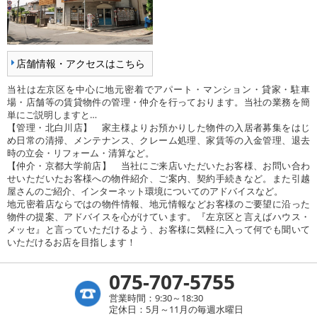
店舗情報・アクセスはこちら
当社は左京区を中心に地元密着でアパート・マンション・貸家・駐車
場・店舗等の賃貸物件の管理・仲介を行っております。当社の業務を簡
単にご説明しますと…
【管理・北白川店】 家主様よりお預かりした物件の入居者募集をはじ
め日常の清掃、メンテナンス、クレーム処理、家賃等の入金管理、退去
時の立会・リフォーム・清算など。
【仲介・京都大学前店】 当社にご来店いただいたお客様、お問い合わ
せいただいたお客様への物件紹介、ご案内、契約手続きなど。また引越
屋さんのご紹介、インターネット環境についてのアドバイスなど。
地元密着店ならではの物件情報、地元情報などお客様のご要望に沿った
物件の提案、アドバイスを心がけています。『左京区と言えばハウス・
メッセ』と言っていただけるよう、お客様に気軽に入って何でも聞いて
いただけるお店を目指します！
075-707-5755
営業時間：9:30～18:30
定休日：5月～11月の毎週水曜日