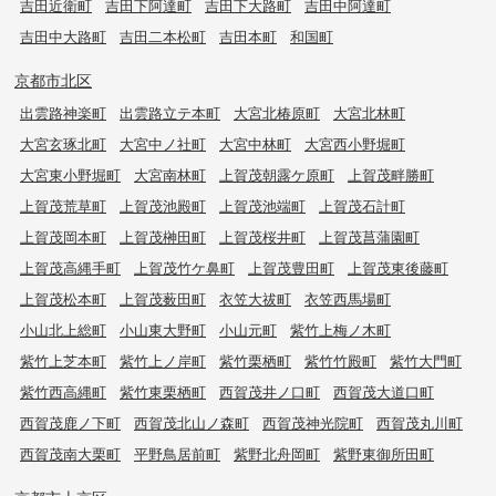
吉田近衛町
吉田下阿達町
吉田下大路町
吉田中阿達町
吉田中大路町
吉田二本松町
吉田本町
和国町
京都市北区
出雲路神楽町
出雲路立テ本町
大宮北椿原町
大宮北林町
大宮玄琢北町
大宮中ノ社町
大宮中林町
大宮西小野堀町
大宮東小野堀町
大宮南林町
上賀茂朝露ケ原町
上賀茂畔勝町
上賀茂荒草町
上賀茂池殿町
上賀茂池端町
上賀茂石計町
上賀茂岡本町
上賀茂榊田町
上賀茂桜井町
上賀茂菖蒲園町
上賀茂高縄手町
上賀茂竹ケ鼻町
上賀茂豊田町
上賀茂東後藤町
上賀茂松本町
上賀茂薮田町
衣笠大祓町
衣笠西馬場町
小山北上総町
小山東大野町
小山元町
紫竹上梅ノ木町
紫竹上芝本町
紫竹上ノ岸町
紫竹栗栖町
紫竹竹殿町
紫竹大門町
紫竹西高縄町
紫竹東栗栖町
西賀茂井ノ口町
西賀茂大道口町
西賀茂鹿ノ下町
西賀茂北山ノ森町
西賀茂神光院町
西賀茂丸川町
西賀茂南大栗町
平野鳥居前町
紫野北舟岡町
紫野東御所田町