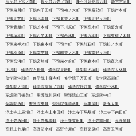
鹿ケ谷上宮ノ前町
鹿ケ谷西寺ノ前町
鹿ケ谷法然院西町
静市市原町
下鴨泉川町
下鴨狗子田町
下鴨梅ノ木町
下鴨膳部町
下鴨岸本町
下鴨北芝町
下鴨北園町
下鴨北茶ノ木町
下鴨北野々神町
下鴨貴船町
下鴨芝本町
下鴨下川原町
下鴨高木町
下鴨蓼倉町
下鴨塚本町
下鴨西半木町
下鴨西林町
下鴨西本町
下鴨東梅ノ木町
下鴨東半木町
下鴨東本町
下鴨本町
下鴨前萩町
下鴨松ノ木町
下鴨松原町
下鴨南芝町
下鴨南茶ノ木町
下鴨南野々神町
下鴨宮河町
下鴨宮崎町
下鴨森ケ前町
下鴨森本町
下鴨夜光町
下堤町
修学院石掛町
修学院泉殿町
修学院犬塚町
修学院大林町
修学院沖殿町
修学院十権寺町
修学院千万田町
修学院高部町
修学院大道町
修学院茶屋ノ前町
修学院坪江町
修学院中林町
聖護院円頓美町
聖護院川原町
聖護院山王町
聖護院中町
聖護院西町
聖護院東町
聖護院蓮華蔵町
新車屋町
新丸太町
浄土寺上馬場町
浄土寺上南田町
浄土寺下馬場町
浄土寺下南田町
浄土寺西田町
浄土寺馬場町
浄土寺東田町
浄土寺南田町
高野泉町
高野上竹屋町
高野清水町
高野竹屋町
高野蓼原町
高野玉岡町