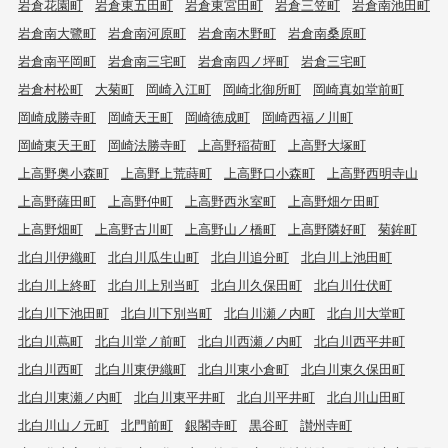
岩倉花園町
岩倉東五田町
岩倉東宮田町
岩倉三笠町
岩倉南池田町
岩倉南大鷺町
岩倉南河原町
岩倉南木野町
岩倉南桑原町
岩倉南平岡町
岩倉南三宅町
岩倉南四ノ坪町
岩倉三宅町
岩倉村松町
大菊町
岡崎入江町
岡崎北御所町
岡崎真如堂前町
岡崎成勝寺町
岡崎天王町
岡崎徳成町
岡崎西福ノ川町
岡崎東天王町
岡崎法勝寺町
上高野稲荷町
上高野大塚町
上高野奥小森町
上高野上荒蒔町
上高野口小森町
上高野西明寺山
上高野薩田町
上高野仲町
上高野西氷室町
上高野畑ケ田町
上高野畑町
上高野古川町
上高野山ノ橋町
上高野隣好町
菊鉾町
北白川伊織町
北白川瓜生山町
北白川追分町
北白川上池田町
北白川上終町
北白川上別当町
北白川久保田町
北白川仕伏町
北白川下池田町
北白川下別当町
北白川瀬ノ内町
北白川大堂町
北白川蔦町
北白川堂ノ前町
北白川西瀬ノ内町
北白川西平井町
北白川西町
北白川東伊織町
北白川東小倉町
北白川東久保田町
北白川東瀬ノ内町
北白川東平井町
北白川平井町
北白川山田町
北白川山ノ元町
北門前町
銀閣寺町
黒谷町
讃州寺町