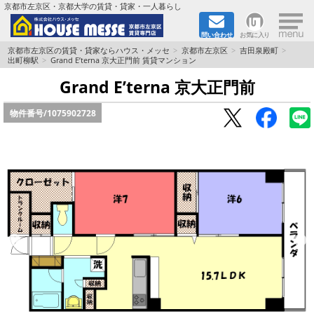
×
京都市左京区・京都大学の賃貸・貸家・一人暮らし
問い合わせ
お気に入り
TOPページ
京都市左京区の賃貸・貸家ならハウス・メッセ
京都市左京区
吉田泉殿町
出町柳駅
Grand E’terna 京大正門前 賃貸マンション
地図から検索
Grand E’terna 京大正門前
物件番号/
1075902728
地域から検索
京都大学＆京都芸術大学生さんに
書類DL & 入居者さまへ
家族で住むならマンション？賃家？
一人暮らしの物件特集
ペット相談OKの賃貸！