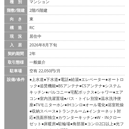
種 別
マンション
階数/階建
2階/5階建
向 き
東
構 造
RC
現 況
居住中
入 居
2026年8月下旬
契約期間
2年
取引態様
一般媒介
駐車場
空有 22,050円/月
設備/条件
上水道
下水道
電話
給湯
エレベーター
オートロ
ック
追焚機能
BSアンテナ
CSアンテナ
システム
キッチン
バルコニー
宅配ボックス
シャワー
エア
コン
室内洗濯置場
バス・トイレ別室
温水洗浄便
座
TVモニターホン
IHコンロ
オール電化
浴室乾燥
収納スペース
トランクルーム
インターネット対
応
洗面所独立
カウンターキッチン
W・INクロー
ゼット
床暖房
駐輪場
角部屋
コンロ2口以上
光フ