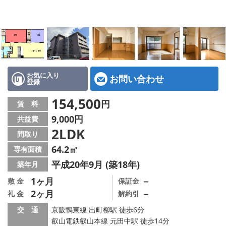
特選物件
ハウスメーカー施工特集！
路線·駅から探す
IT重説について
お気に入り
お問い合わせ
登録
スタッフ紹介
154,500
円
賃 料
9,000円
共益費
賃貸管理の北白川店
2LDK
間取り
店舗情報·アクセス
64.2㎡
専有面積
平成20年9月 (築18年)
築年月
会社概要
1ヶ月
－
敷 金
保証金
2ヶ月
－
礼 金
解約引
メールでお問い合わせ
交 通
京阪鴨東線 出町柳駅 徒歩6分
叡山電鉄叡山本線 元田中駅 徒歩14分