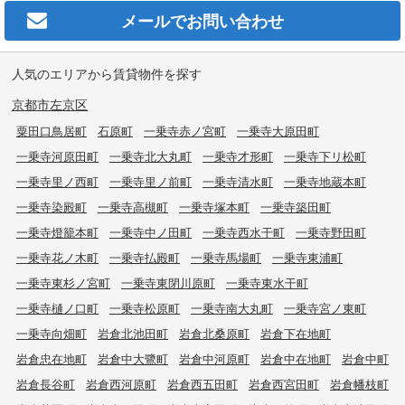
メールで
お問い合わせ
人気のエリアから賃貸物件を探す
京都市左京区
粟田口鳥居町
石原町
一乗寺赤ノ宮町
一乗寺大原田町
一乗寺河原田町
一乗寺北大丸町
一乗寺才形町
一乗寺下リ松町
一乗寺里ノ西町
一乗寺里ノ前町
一乗寺清水町
一乗寺地蔵本町
一乗寺染殿町
一乗寺高槻町
一乗寺塚本町
一乗寺築田町
一乗寺燈籠本町
一乗寺中ノ田町
一乗寺西水干町
一乗寺野田町
一乗寺花ノ木町
一乗寺払殿町
一乗寺馬場町
一乗寺東浦町
一乗寺東杉ノ宮町
一乗寺東閉川原町
一乗寺東水干町
一乗寺樋ノ口町
一乗寺松原町
一乗寺南大丸町
一乗寺宮ノ東町
一乗寺向畑町
岩倉北池田町
岩倉北桑原町
岩倉下在地町
岩倉忠在地町
岩倉中大鷺町
岩倉中河原町
岩倉中在地町
岩倉中町
岩倉長谷町
岩倉西河原町
岩倉西五田町
岩倉西宮田町
岩倉幡枝町