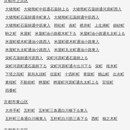
京都市上京区
大猪熊町
大猪熊町中筋通石薬師上る
大猪熊町石薬師通河原町西入
大猪熊町石薬師通寺町東入
大猪熊町石薬師通中筋西入
大猪熊町石薬師通中筋東入
岡松町
表町
梶井町
上生洲町
錦砂町
駒之町
米屋町
米屋町油小路椹木町下る
米屋町油小路通丸太町上る
米屋町椹木町通油小路西入
米屋町椹木町通油小路東入
米屋町丸太町通油小路西入
米屋町丸太町通油小路東入
栄町石薬師通河原西入
栄町河原町通石薬師上る
栄町河原町通石薬師下る
栄町河原町通今出川下る
栄町
桜木町
下塔之段町
新烏丸頭町
信富町
十四軒町
青龍町
鶴山町
出水町
東桜町
不動前町
桝屋町
桝屋町河原町通丸太町上る
宮垣町
四番町
京都市東山区
大井手町
五軒町
五軒町三条通白川橋下る東入
五軒町三条通白川橋東入
五軒町白川筋三条下る
西町
柚之木町
京都市右京区