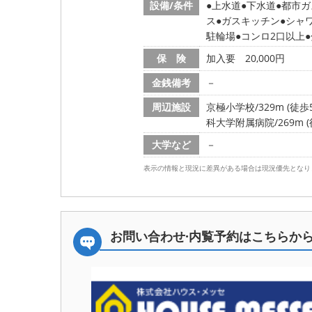
設備/条件
上水道
下水道
都市ガ
ス
ガスキッチン
シャ
駐輪場
コンロ2口以上
保 険
加入要 20,000円
金銭備考
－
周辺施設
京極小学校/329m (徒歩
科大学附属病院/269m (
大学など
－
表示の情報と現況に差異がある場合は現況優先となり
お問い合わせ·内覧予約は
こちらか