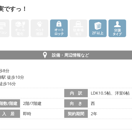
充実ですっ！
設備・周辺情報など
歩8分
駅 徒歩10分
徒歩16分
内 訳
LDK10.5帖、洋室6帖
階数/階建
2階/7階建
向 き
西
入 居
即時
契約期間
2年