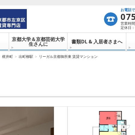
お電話
07
営業時間：
定休日：
京都大学＆京都芸術大学
書類DL & 入居者さまへ
生さんに
梶井町
出町柳駅
リーガル京都御所東 賃貸マンション