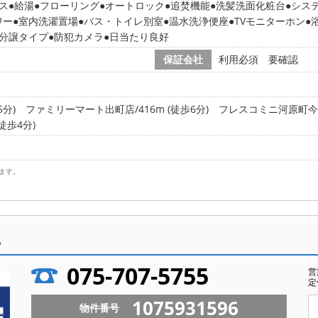
ス
給湯
フローリング
オートロック
追焚機能
洗髪洗面化粧台
シス
ワー
室内洗濯置場
バス・トイレ別室
温水洗浄便座
TVモニターホン
分譲タイプ
防犯カメラ
日当たり良好
保証会社
利用必須 要確認
5分)
ファミリーマート出町店/416m (徒歩6分)
フレスコミニ河原町今出川
徒歩4分)
ます。
ら
075-707-5755
営
定
1075931596
物件番号