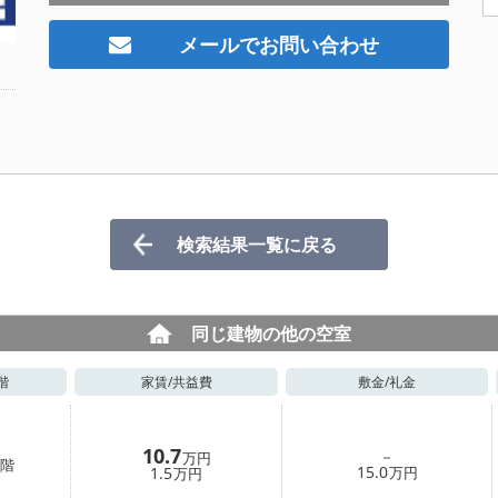
メールでお問い合わせ
検索結果一覧に戻る
同じ建物の他の空室
階
家賃/
共益費
敷金/
礼金
10.7
－
万円
階
15.0
1.5
万円
万円