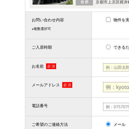
京都市上京区梶井
住 所
お問い合わせ内容
物件を
※複数選択可
ご入居時期
できる
お名前
必 須
メールアドレス
必 須
電話番号
ご希望のご連絡方法
メール