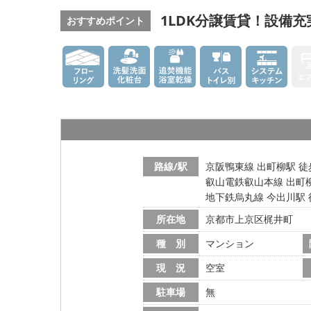
1LDK分譲賃貸！設備
おすすめポイント
路線/駅
京阪鴨東線 出町柳駅 徒
叡山電鉄叡山本線 出町柳
地下鉄烏丸線 今出川駅 
所在地
京都市上京区梶井町
種 別
マンション
現 況
空室
駐車場
無