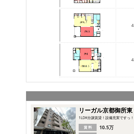
4
4
リーガル京都御所東
1LDK分譲賃貸！設備充実ですっ！
10.5万
賃 料