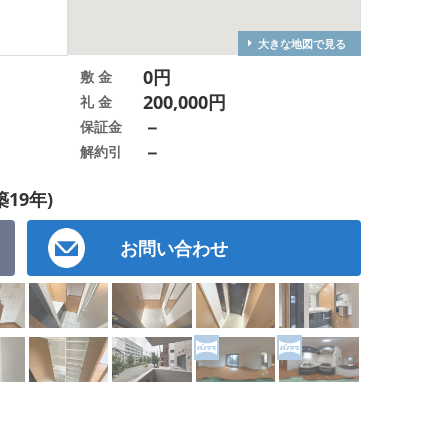
大きな地図で見る
0円
敷 金
200,000円
礼 金
－
保証金
－
解約引
築19年)
お問い合わせ