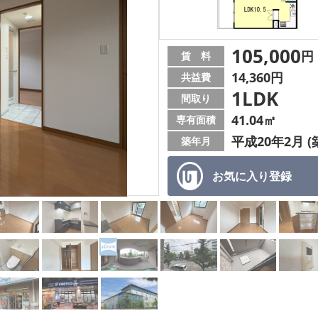
105,000
円
賃 料
14,360円
共益費
1LDK
間取り
41.04㎡
専有面積
平成20年2月 (
築年月
お気に入り
登録