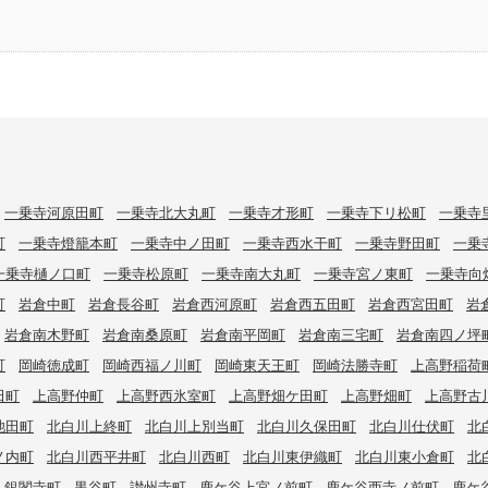
一乗寺河原田町
一乗寺北大丸町
一乗寺才形町
一乗寺下リ松町
一乗寺
町
一乗寺燈籠本町
一乗寺中ノ田町
一乗寺西水干町
一乗寺野田町
一乗
一乗寺樋ノ口町
一乗寺松原町
一乗寺南大丸町
一乗寺宮ノ東町
一乗寺向
町
岩倉中町
岩倉長谷町
岩倉西河原町
岩倉西五田町
岩倉西宮田町
岩
岩倉南木野町
岩倉南桑原町
岩倉南平岡町
岩倉南三宅町
岩倉南四ノ坪
町
岡崎徳成町
岡崎西福ノ川町
岡崎東天王町
岡崎法勝寺町
上高野稲荷
田町
上高野仲町
上高野西氷室町
上高野畑ケ田町
上高野畑町
上高野古
池田町
北白川上終町
北白川上別当町
北白川久保田町
北白川仕伏町
北
ノ内町
北白川西平井町
北白川西町
北白川東伊織町
北白川東小倉町
北
銀閣寺町
黒谷町
讃州寺町
鹿ケ谷上宮ノ前町
鹿ケ谷西寺ノ前町
鹿ケ