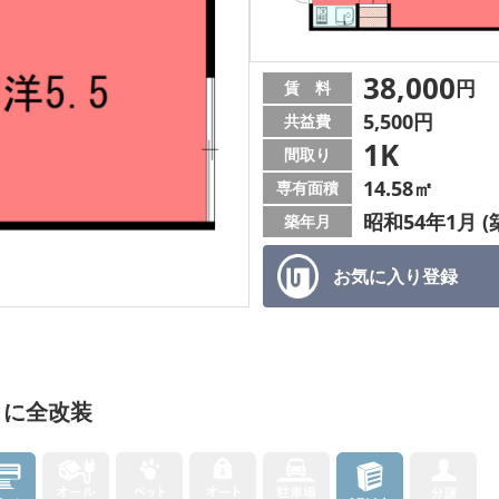
38,000
円
賃 料
5,500円
共益費
1K
間取り
14.58㎡
専有面積
昭和54年1月 (
築年月
お気に入り
登録
トに全改装