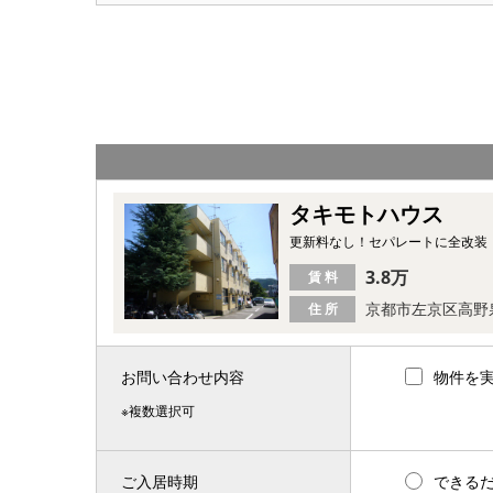
タキモトハウス
更新料なし！セパレートに全改装
3.8万
賃 料
京都市左京区高野
住 所
お問い合わせ内容
物件を
※複数選択可
ご入居時期
できる