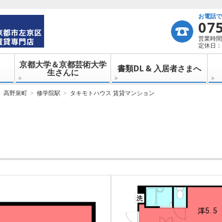
お電話
07
営業時間：
定休日：
京都大学＆京都芸術大学
書類DL & 入居者さまへ
生さんに
高野泉町
修学院駅
タキモトハウス 賃貸マンション