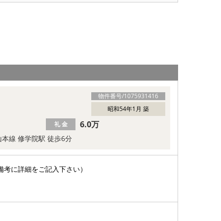
物件番号/
1075931416
昭和54年1月 築
6.0万
礼 金
本線 修学院駅 徒歩6分
備考に詳細をご記入下さい）