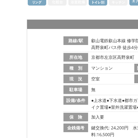
路線/駅
叡山電鉄叡山本線 修学院
高野泉町バス停 徒歩4分
所在地
京都市左京区高野泉町
種 別
マンション
現 況
空室
駐車場
無
設備/条件
上水道
下水道
都市ガ
イク置場
室外洗濯置場
保 険
加入要
金銭備考
鍵交換代: 24,200円
水
料:16,500円