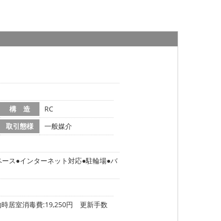
構 造
RC
取引態様
一般媒介
ペース
インターネット対応
駐輪場
バ
 契約時居室消毒費:19,250円 更新手数