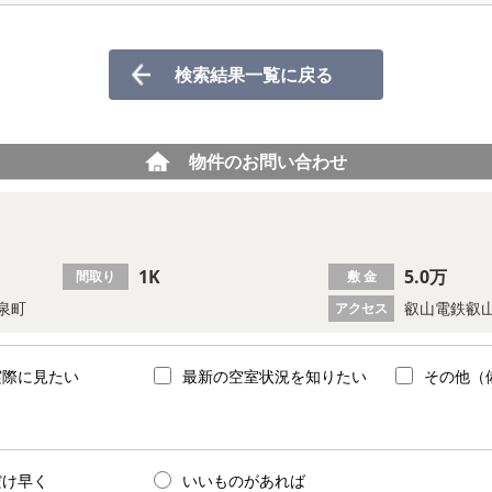
検索結果一覧に戻る
物件のお問い合わせ
1K
5.0万
間取り
敷 金
泉町
叡山電鉄叡山
アクセス
実際に見たい
最新の空室状況を知りたい
その他（
だけ早く
いいものがあれば