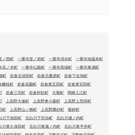
里ノ西町
一乗寺里ノ前町
一乗寺清水町
一乗寺地蔵本町
寺花ノ木町
一乗寺払殿町
一乗寺馬場町
一乗寺東浦町
畑町
岩倉北池田町
岩倉北桑原町
岩倉下在地町
倉幡枝町
岩倉花園町
岩倉東五田町
岩倉東宮田町
町
岩倉三宅町
岩倉村松町
大菊町
岡崎入江町
町
上高野大塚町
上高野奥小森町
上高野上荒蒔町
川町
上高野山ノ橋町
上高野隣好町
菊鉾町
白川下池田町
北白川下別当町
北白川瀬ノ内町
白川東久保田町
北白川東瀬ノ内町
北白川東平井町
谷法然院西町
静市市原町
下鴨泉川町
下鴨狗子田町