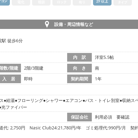
設備・周辺情報など
駅 徒歩6分
内 訳
洋室5.5帖
階数/階建
2階/3階建
向 き
南
入 居
即時
契約期間
1年
ス
給湯
フローリング
シャワー
エアコン
バス・トイレ別室
収納ス
光ファイバー
保証会社
利用必須 要確認
道代: 2,750円
Nasic Club24:21,780円/年 ゴミ処理代:990円/月