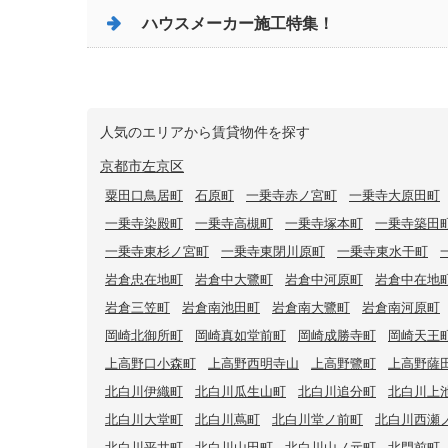
ハウスメーカー施工特集！
人気のエリアから賃貸物件を探す
京都市左京区
粟田口鳥居町
石原町
一乗寺赤ノ宮町
一乗寺大原田町
一乗寺染殿町
一乗寺高槻町
一乗寺塚本町
一乗寺築田
一乗寺東杉ノ宮町
一乗寺東閉川原町
一乗寺東水干町
岩倉忠在地町
岩倉中大鷺町
岩倉中河原町
岩倉中在地
岩倉三笠町
岩倉南池田町
岩倉南大鷺町
岩倉南河原町
岡崎北御所町
岡崎真如堂前町
岡崎成勝寺町
岡崎天王
上高野口小森町
上高野西明寺山
上高野鷺町
上高野薩
北白川伊織町
北白川瓜生山町
北白川追分町
北白川上
北白川大堂町
北白川蔦町
北白川堂ノ前町
北白川西瀬
北白川平井町
北白川山田町
北白川山ノ元町
北門前町