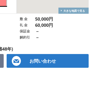
大きな地図で見る
50,000円
敷 金
60,000円
礼 金
－
保証金
－
解約引
築48年)
お問い合わせ