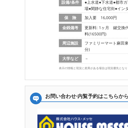
設備/条件
上水道
下水道
都市ガ
場
閑静な住宅街
イン
保 険
加入要 16,000円
金銭備考
更新料: 1ヶ月
鍵交換代:
料(16500円)
周辺施設
ファミリーマート麻田東一条
分)
大学など
－
表示の情報と現況に差異がある場合は現況優先となり
お問い合わせ·内覧予約は
こちらか