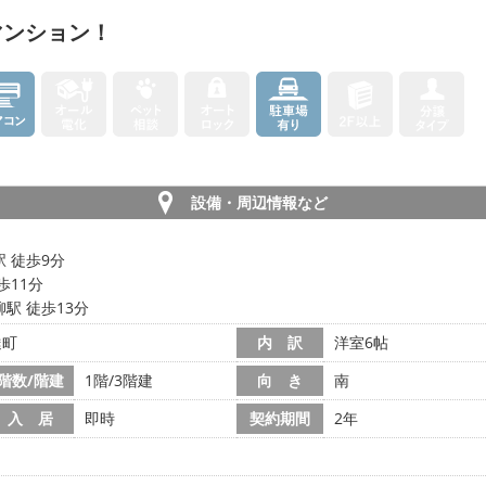
マンション！
設備・周辺情報など
 徒歩9分
歩11分
駅 徒歩13分
達町
内 訳
洋室6帖
階数/階建
1階/3階建
向 き
南
入 居
即時
契約期間
2年