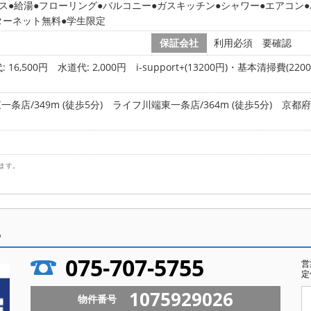
ス
給湯
フローリング
バルコニー
ガスキッチン
シャワー
エアコン
ターネット無料
学生限定
保証会社
利用必須 要確認
 16,500円
水道代: 2,000円
i-support+(13200円)・基本清掃費(2
店/349m (徒歩5分)
ライフ川端東一条店/364m (徒歩5分)
京都府
ます。
ら
075-707-5755
営
定
1075929026
物件番号