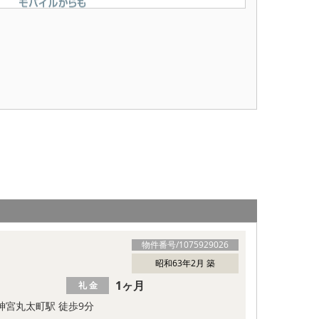
物件番号/
1075929026
昭和63年2月 築
1ヶ月
礼 金
神宮丸太町駅 徒歩9分