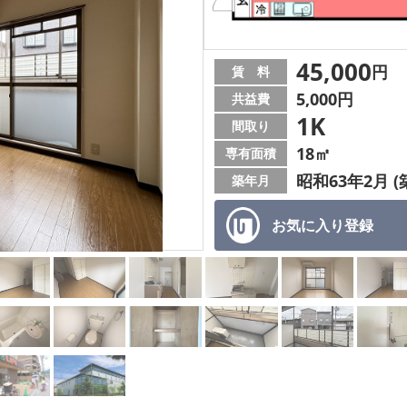
45,000
円
賃 料
5,000円
共益費
1K
間取り
18㎡
専有面積
昭和63年2月 (
築年月
お気に入り
登録