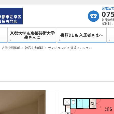
お電話
07
営業時間：
定休日：
京都大学＆京都芸術大学
書類DL & 入居者さまへ
生さんに
吉田中阿達町
神宮丸太町駅
サンジョルディ 賃貸マンション