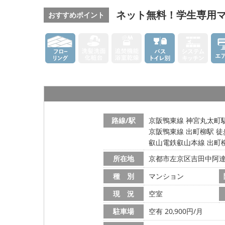
ネット無料！学生専用
おすすめポイント
路線/駅
京阪鴨東線 神宮丸太町駅
京阪鴨東線 出町柳駅 徒
叡山電鉄叡山本線 出町柳
所在地
京都市左京区吉田中阿
種 別
マンション
現 況
空室
駐車場
空有 20,900円/月