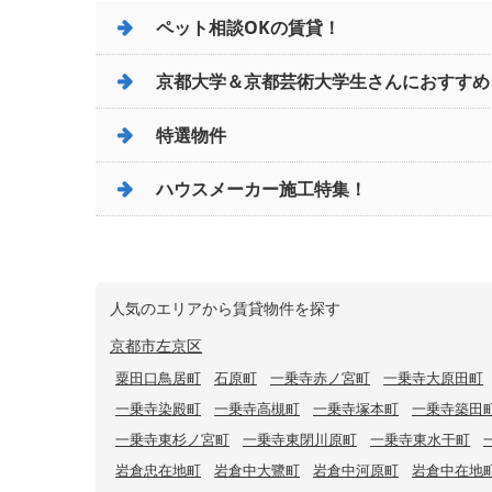
ペット相談OKの賃貸！
京都大学＆京都芸術大学生さんにおすすめ
特選物件
ハウスメーカー施工特集！
人気のエリアから賃貸物件を探す
京都市左京区
粟田口鳥居町
石原町
一乗寺赤ノ宮町
一乗寺大原田町
一乗寺染殿町
一乗寺高槻町
一乗寺塚本町
一乗寺築田
一乗寺東杉ノ宮町
一乗寺東閉川原町
一乗寺東水干町
岩倉忠在地町
岩倉中大鷺町
岩倉中河原町
岩倉中在地