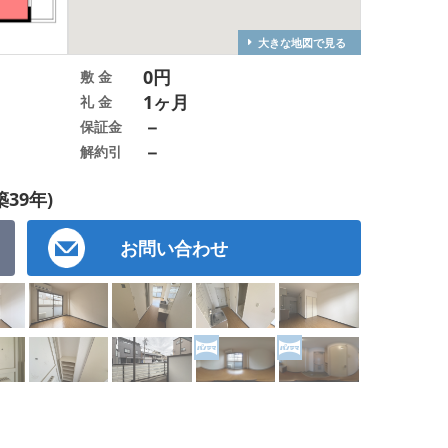
大きな地図で見る
0円
敷 金
1ヶ月
礼 金
－
保証金
－
解約引
築39年)
お問い合わせ