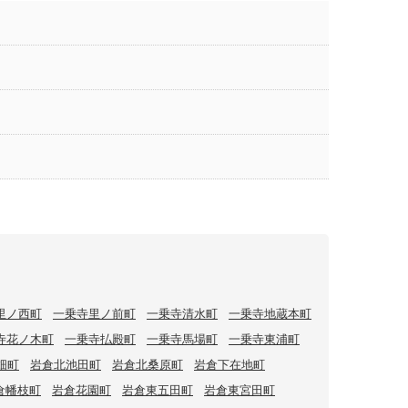
里ノ西町
一乗寺里ノ前町
一乗寺清水町
一乗寺地蔵本町
寺花ノ木町
一乗寺払殿町
一乗寺馬場町
一乗寺東浦町
畑町
岩倉北池田町
岩倉北桑原町
岩倉下在地町
倉幡枝町
岩倉花園町
岩倉東五田町
岩倉東宮田町