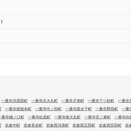
！
一乗寺河原田町
一乗寺北大丸町
一乗寺才形町
一乗寺下リ松町
一乗寺
町
一乗寺燈籠本町
一乗寺中ノ田町
一乗寺西水干町
一乗寺野田町
一乗
一乗寺樋ノ口町
一乗寺松原町
一乗寺南大丸町
一乗寺宮ノ東町
一乗寺向
町
岩倉中町
岩倉長谷町
岩倉西河原町
岩倉西五田町
岩倉西宮田町
岩