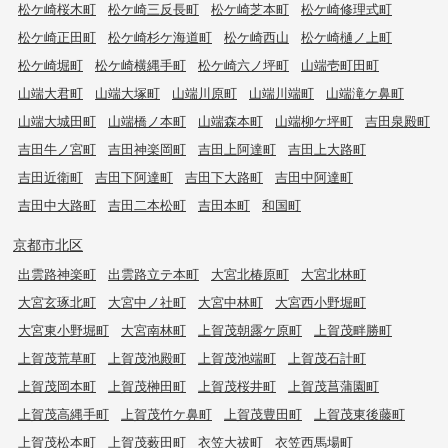
松ケ崎桜木町
松ケ崎三反長町
松ケ崎芝本町
松ケ崎修理式町
松ケ崎正田町
松ケ崎杉ケ海道町
松ケ崎西山
松ケ崎樋ノ上町
松ケ崎堀町
松ケ崎横縄手町
松ケ崎六ノ坪町
山端壱町田町
山端大君町
山端大塚町
山端川原町
山端川端町
山端滝ケ鼻町
山端大城田町
山端橋ノ本町
山端森本町
山端柳ケ坪町
吉田泉殿町
吉田牛ノ宮町
吉田神楽岡町
吉田上阿達町
吉田上大路町
吉田近衛町
吉田下阿達町
吉田下大路町
吉田中阿達町
吉田中大路町
吉田二本松町
吉田本町
和国町
京都市北区
出雲路神楽町
出雲路立テ本町
大宮北椿原町
大宮北林町
大宮玄琢北町
大宮中ノ社町
大宮中林町
大宮西小野堀町
大宮東小野堀町
大宮南林町
上賀茂朝露ケ原町
上賀茂畔勝町
上賀茂荒草町
上賀茂池殿町
上賀茂池端町
上賀茂石計町
上賀茂岡本町
上賀茂榊田町
上賀茂桜井町
上賀茂菖蒲園町
上賀茂高縄手町
上賀茂竹ケ鼻町
上賀茂豊田町
上賀茂東後藤町
上賀茂松本町
上賀茂薮田町
衣笠大祓町
衣笠西馬場町