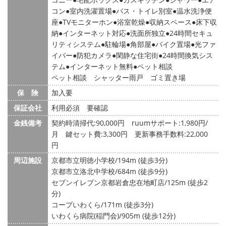
コン
室内洗濯置場
バス・トイレ別室
温水洗浄便
座
TVモニターホン
浴室乾燥
収納スペース
床下収
納
インターネット対応
洗面所独立
24時間セキュ
リティシステム
駐輪場
角部屋
バイク置場
光ファ
イバー
防犯カメラ
閑静な住宅街
24時間換気シス
テム
インターネット無料
ペット相談
ペット相談 シャッター雨戸 ゴミ置き場
保 険
加入要
保証会社
利用必須 要確認
金銭備考
契約時清掃代:90,000円 ruumサポート:1,980円/
月 鍵セット費:3,300円 更新事務手数料:22,000
円
周辺施設
京都市立明徳小学校/194m (徒歩3分)
京都市立洛北中学校/684m (徒歩9分)
セブンイレブン京都岩倉忠在地町店/125m (徒歩2
分)
コープいわくら/171m (徒歩3分)
いわくら病院(稲門会)/905m (徒歩12分)