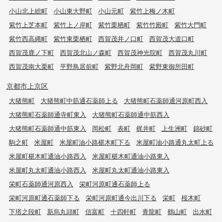
小山北上総町
小山東大野町
小山元町
紫竹上梅ノ木町
紫竹上芝本町
紫竹上ノ岸町
紫竹栗栖町
紫竹竹殿町
紫竹大門町
紫竹西高縄町
紫竹東栗栖町
西賀茂井ノ口町
西賀茂大道口町
西賀茂鹿ノ下町
西賀茂北山ノ森町
西賀茂神光院町
西賀茂丸川町
西賀茂南大栗町
平野鳥居前町
紫野北舟岡町
紫野東御所田町
京都市上京区
大猪熊町
大猪熊町中筋通石薬師上る
大猪熊町石薬師通河原町西入
大猪熊町石薬師通寺町東入
大猪熊町石薬師通中筋西入
大猪熊町石薬師通中筋東入
岡松町
表町
梶井町
上生洲町
錦砂町
駒之町
米屋町
米屋町油小路椹木町下る
米屋町油小路通丸太町上る
米屋町椹木町通油小路西入
米屋町椹木町通油小路東入
米屋町丸太町通油小路西入
米屋町丸太町通油小路東入
栄町石薬師通河原西入
栄町河原町通石薬師上る
栄町河原町通石薬師下る
栄町河原町通今出川下る
栄町
桜木町
下塔之段町
新烏丸頭町
信富町
十四軒町
青龍町
鶴山町
出水町