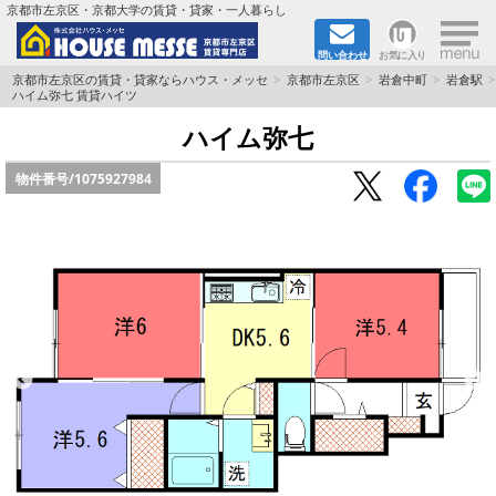
×
京都市左京区・京都大学の賃貸・貸家・一人暮らし
問い合わせ
お気に入り
TOPページ
京都市左京区の賃貸・貸家ならハウス・メッセ
京都市左京区
岩倉中町
岩倉駅
ハイム弥七 賃貸ハイツ
地図から検索
ハイム弥七
物件番号/
1075927984
地域から検索
京都大学＆京都芸術大学生さんに
書類DL & 入居者さまへ
家族で住むならマンション？賃家？
一人暮らしの物件特集
ペット相談OKの賃貸！