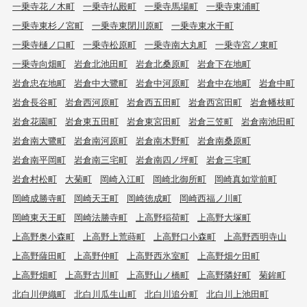
一乗寺花ノ木町
一乗寺払殿町
一乗寺馬場町
一乗寺東浦町
一乗寺東杉ノ宮町
一乗寺東閉川原町
一乗寺東水干町
一乗寺樋ノ口町
一乗寺松原町
一乗寺南大丸町
一乗寺宮ノ東町
一乗寺向畑町
岩倉北池田町
岩倉北桑原町
岩倉下在地町
岩倉忠在地町
岩倉中大鷺町
岩倉中河原町
岩倉中在地町
岩倉中町
岩倉長谷町
岩倉西河原町
岩倉西五田町
岩倉西宮田町
岩倉幡枝町
岩倉花園町
岩倉東五田町
岩倉東宮田町
岩倉三笠町
岩倉南池田町
岩倉南大鷺町
岩倉南河原町
岩倉南木野町
岩倉南桑原町
岩倉南平岡町
岩倉南三宅町
岩倉南四ノ坪町
岩倉三宅町
岩倉村松町
大菊町
岡崎入江町
岡崎北御所町
岡崎真如堂前町
岡崎成勝寺町
岡崎天王町
岡崎徳成町
岡崎西福ノ川町
岡崎東天王町
岡崎法勝寺町
上高野稲荷町
上高野大塚町
上高野奥小森町
上高野上荒蒔町
上高野口小森町
上高野西明寺山
上高野薩田町
上高野仲町
上高野西氷室町
上高野畑ケ田町
上高野畑町
上高野古川町
上高野山ノ橋町
上高野隣好町
菊鉾町
北白川伊織町
北白川瓜生山町
北白川追分町
北白川上池田町