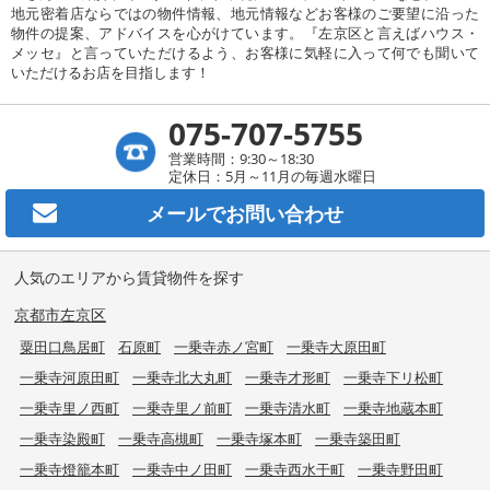
地元密着店ならではの物件情報、地元情報などお客様のご要望に沿った
物件の提案、アドバイスを心がけています。『左京区と言えばハウス・
メッセ』と言っていただけるよう、お客様に気軽に入って何でも聞いて
いただけるお店を目指します！
075-707-5755
営業時間：9:30～18:30
定休日：5月～11月の毎週水曜日
メールで
お問い合わせ
人気のエリアから賃貸物件を探す
京都市左京区
粟田口鳥居町
石原町
一乗寺赤ノ宮町
一乗寺大原田町
一乗寺河原田町
一乗寺北大丸町
一乗寺才形町
一乗寺下リ松町
一乗寺里ノ西町
一乗寺里ノ前町
一乗寺清水町
一乗寺地蔵本町
一乗寺染殿町
一乗寺高槻町
一乗寺塚本町
一乗寺築田町
一乗寺燈籠本町
一乗寺中ノ田町
一乗寺西水干町
一乗寺野田町