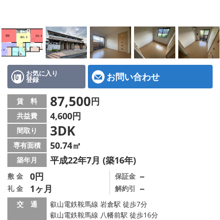
特選物件
ハウスメーカー施工特集！
路線·駅から探す
IT重説について
お気に入り
お問い合わせ
登録
スタッフ紹介
87,500
円
賃 料
4,600円
共益費
賃貸管理の北白川店
3DK
間取り
店舗情報·アクセス
50.74㎡
専有面積
平成22年7月 (築16年)
築年月
会社概要
0円
－
敷 金
保証金
1ヶ月
－
礼 金
解約引
メールでお問い合わせ
交 通
叡山電鉄鞍馬線 岩倉駅 徒歩7分
叡山電鉄鞍馬線 八幡前駅 徒歩16分