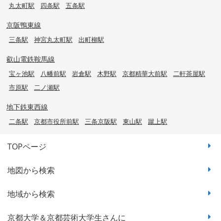
丸太町駅
四条駅
五条駅
京阪鴨東線
三条駅
神宮丸太町駅
出町柳駅
叡山電鉄鞍馬線
宝ヶ池駅
八幡前駅
岩倉駅
木野駅
京都精華大前駅
二軒茶屋駅
市原駅
二ノ瀬駅
地下鉄東西線
二条駅
京都市役所前駅
三条京阪駅
東山駅
蹴上駅
TOPページ
地図から検索
地域から検索
京都大学＆京都芸術大学生さんに