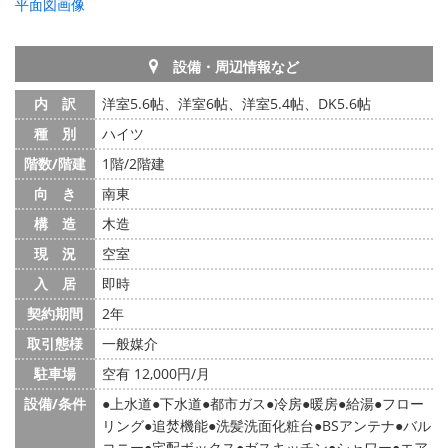
平面図画像
設備・周辺情報など
内 訳
洋室5.6帖、洋室6帖、洋室5.4帖、DK5.6帖
種 別
ハイツ
階数/階建
1階/2階建
向 き
南東
構 造
木造
現 況
空室
入 居
即時
契約期間
2年
取引態様
一般媒介
駐車場
空有 12,000円/月
設備/条件
上水道
下水道
都市ガス
冷房
暖房
給湯
フロー
リング
追焚機能
洗髪洗面化粧台
BSアンテナ
バル
コニー
宅配ボックス
ガスキッチン
シャワー
エア