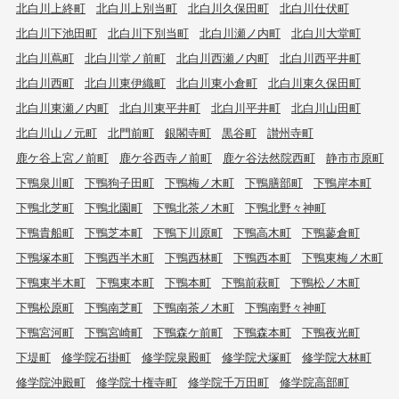
北白川上終町
北白川上別当町
北白川久保田町
北白川仕伏町
北白川下池田町
北白川下別当町
北白川瀬ノ内町
北白川大堂町
北白川蔦町
北白川堂ノ前町
北白川西瀬ノ内町
北白川西平井町
北白川西町
北白川東伊織町
北白川東小倉町
北白川東久保田町
北白川東瀬ノ内町
北白川東平井町
北白川平井町
北白川山田町
北白川山ノ元町
北門前町
銀閣寺町
黒谷町
讃州寺町
鹿ケ谷上宮ノ前町
鹿ケ谷西寺ノ前町
鹿ケ谷法然院西町
静市市原町
下鴨泉川町
下鴨狗子田町
下鴨梅ノ木町
下鴨膳部町
下鴨岸本町
下鴨北芝町
下鴨北園町
下鴨北茶ノ木町
下鴨北野々神町
下鴨貴船町
下鴨芝本町
下鴨下川原町
下鴨高木町
下鴨蓼倉町
下鴨塚本町
下鴨西半木町
下鴨西林町
下鴨西本町
下鴨東梅ノ木町
下鴨東半木町
下鴨東本町
下鴨本町
下鴨前萩町
下鴨松ノ木町
下鴨松原町
下鴨南芝町
下鴨南茶ノ木町
下鴨南野々神町
下鴨宮河町
下鴨宮崎町
下鴨森ケ前町
下鴨森本町
下鴨夜光町
下堤町
修学院石掛町
修学院泉殿町
修学院犬塚町
修学院大林町
修学院沖殿町
修学院十権寺町
修学院千万田町
修学院高部町