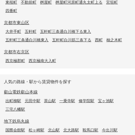
東桜町
不動前町
桝屋町
桝屋町河原町通丸太町上る
宮垣町
四番町
京都市東山区
大井手町
五軒町
五軒町三条通白川橋下る東入
五軒町三条通白川橋東入
五軒町白川筋三条下る
西町
柚之木町
京都市右京区
西京極郡町
西京極南大入町
人気の路線・駅から賃貸物件を探す
叡山電鉄叡山本線
出町柳駅
元田中駅
茶山駅
一乗寺駅
修学院駅
宝ヶ池駅
三宅八幡駅
地下鉄烏丸線
国際会館駅
松ヶ崎駅
北山駅
北大路駅
鞍馬口駅
今出川駅