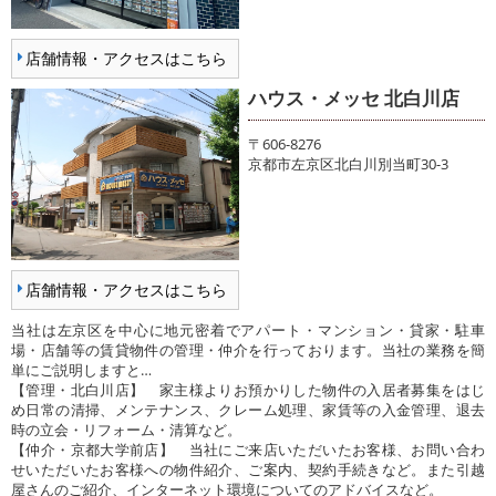
店舗情報・アクセスはこちら
ハウス・メッセ 北白川店
〒606-8276
京都市左京区北白川別当町30-3
店舗情報・アクセスはこちら
当社は左京区を中心に地元密着でアパート・マンション・貸家・駐車
場・店舗等の賃貸物件の管理・仲介を行っております。当社の業務を簡
単にご説明しますと…
【管理・北白川店】 家主様よりお預かりした物件の入居者募集をはじ
め日常の清掃、メンテナンス、クレーム処理、家賃等の入金管理、退去
時の立会・リフォーム・清算など。
【仲介・京都大学前店】 当社にご来店いただいたお客様、お問い合わ
せいただいたお客様への物件紹介、ご案内、契約手続きなど。また引越
屋さんのご紹介、インターネット環境についてのアドバイスなど。