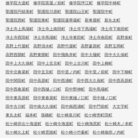
修学院大道町
修学院茶屋ノ前町
修学院坪江町
修学院中林町
聖護院円頓美町
聖護院川原町
聖護院山王町
聖護院中町
聖護院西町
聖護院東町
聖護院蓮華蔵町
新車屋町
新丸太町
浄土寺上馬場町
浄土寺上南田町
浄土寺下馬場町
浄土寺下南田町
浄土寺西田町
浄土寺馬場町
浄土寺東田町
浄土寺南田町
高野泉町
高野上竹屋町
高野清水町
高野竹屋町
高野蓼原町
高野玉岡町
高野西開町
高野東開町
田中飛鳥井町
田中大堰町
田中大久保町
田中上大久保町
田中上玄京町
田中上古川町
田中上柳町
田中北春菜町
田中玄京町
田中里ノ内町
田中里ノ前町
田中下柳町
田中関田町
田中高原町
田中西浦町
田中西大久保町
田中西高原町
田中西春菜町
田中西樋ノ口町
田中野神町
田中馬場町
田中東高原町
田中東春菜町
田中東樋ノ口町
田中樋ノ口町
田中古川町
田中南大久保町
田中南西浦町
田中門前町
大文字町
東丸太町
福本町
孫橋町
松ケ崎泉川町
松ケ崎壱町田町
松ケ崎井出ケ海道町
松ケ崎今海道町
松ケ崎海尻町
松ケ崎木ノ本町
松ケ崎久土町
松ケ崎雲路町
松ケ崎小竹薮町
松ケ崎御所ノ内町