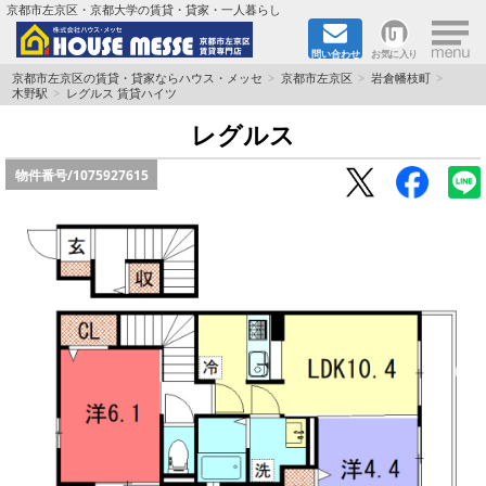
×
京都市左京区・京都大学の賃貸・貸家・一人暮らし
問い合わせ
お気に入り
TOPページ
京都市左京区の賃貸・貸家ならハウス・メッセ
京都市左京区
岩倉幡枝町
木野駅
レグルス 賃貸ハイツ
地図から検索
レグルス
物件番号/
1075927615
地域から検索
京都大学＆京都芸術大学生さんに
書類DL & 入居者さまへ
家族で住むならマンション？賃家？
一人暮らしの物件特集
ペット相談OKの賃貸！