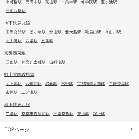
出町柳駅
元田中駅
茶山駅
一乗寺駅
修学院駅
宝ヶ池駅
三宅八幡駅
地下鉄烏丸線
国際会館駅
松ヶ崎駅
北山駅
北大路駅
鞍馬口駅
今出川駅
丸太町駅
四条駅
五条駅
京阪鴨東線
三条駅
神宮丸太町駅
出町柳駅
叡山電鉄鞍馬線
宝ヶ池駅
八幡前駅
岩倉駅
木野駅
京都精華大前駅
二軒茶屋駅
市原駅
二ノ瀬駅
地下鉄東西線
二条駅
京都市役所前駅
三条京阪駅
東山駅
蹴上駅
TOPページ