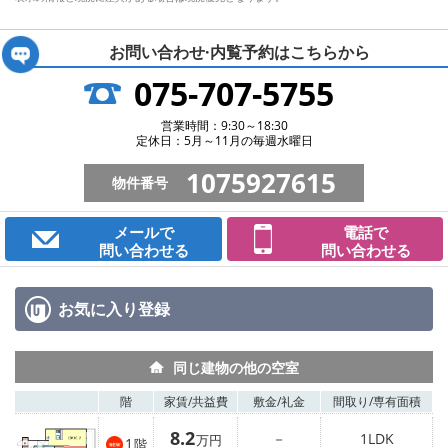
お問い合わせ·内覧予約は
こちらから
075-707-5755
営業時間：9:30～18:30
定休日：5月～11月の毎週水曜日
1075927615
物件番号
メールで
電話で
問い合わせる
問い合わせる
お気に入り
登録
同じ建物の他の空室
階
家賃/
共益費
敷金/
礼金
間取り/
専有面積
8.2
－
1LDK
万円
1
階