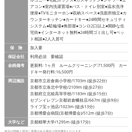
アコン
室内洗濯置場
バス・トイレ別室
温水洗浄
便座
TVモニターホン
収納スペース
洗面所独立
カ
ウンターキッチン
カードキー
24時間セキュリティ
システム
駐輪場
角部屋
コンロ2口以上
閑静な住
宅街
インターネット無料
24時間ゴミ出し可
ペッ
ト相談
2人入居可
保 険
加入要
保証会社
利用必須 要確認
金銭備考
更新料: 1ヶ月
ルームクリーニング:71,500円 カー
ドキー発行料:16,500円
周辺施設
京都市立岩倉南小学校/1703m (徒歩22分)
京都市立洛北中学校/2109m (徒歩27分)
京都府立北稜高等学校/1183m (徒歩15分)
セブンイレブン京都岩倉幡枝店/667m (徒歩9分)
ライフ宝ヶ池店/1023m (徒歩13分)
京都博愛会病院(京都博愛会)/512m (徒歩7分)
大学など
京都精華大学/1295m (徒歩17分)
表示の情報と現況に差異がある場合は現況優先となります。