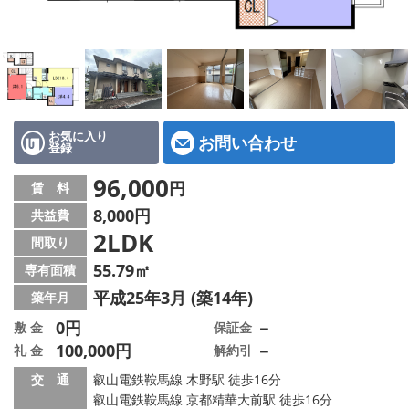
特選物件
ハウスメーカー施工特集！
路線·駅から探す
IT重説について
お気に入り
お問い合わせ
登録
スタッフ紹介
96,000
円
賃 料
8,000円
共益費
賃貸管理の北白川店
2LDK
間取り
店舗情報·アクセス
55.79㎡
専有面積
平成25年3月 (築14年)
築年月
会社概要
0円
－
敷 金
保証金
100,000円
－
礼 金
解約引
メールでお問い合わせ
交 通
叡山電鉄鞍馬線 木野駅 徒歩16分
叡山電鉄鞍馬線 京都精華大前駅 徒歩16分