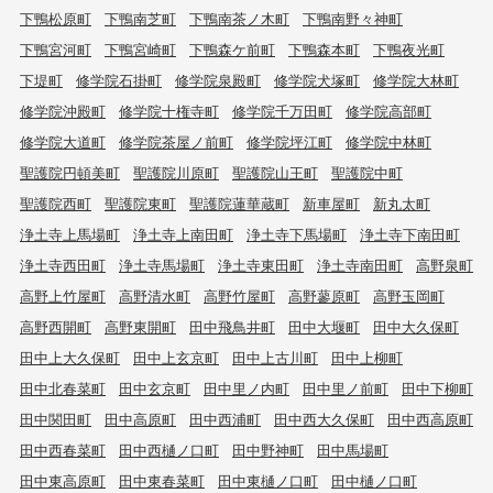
下鴨松原町
下鴨南芝町
下鴨南茶ノ木町
下鴨南野々神町
下鴨宮河町
下鴨宮崎町
下鴨森ケ前町
下鴨森本町
下鴨夜光町
下堤町
修学院石掛町
修学院泉殿町
修学院犬塚町
修学院大林町
修学院沖殿町
修学院十権寺町
修学院千万田町
修学院高部町
修学院大道町
修学院茶屋ノ前町
修学院坪江町
修学院中林町
聖護院円頓美町
聖護院川原町
聖護院山王町
聖護院中町
聖護院西町
聖護院東町
聖護院蓮華蔵町
新車屋町
新丸太町
浄土寺上馬場町
浄土寺上南田町
浄土寺下馬場町
浄土寺下南田町
浄土寺西田町
浄土寺馬場町
浄土寺東田町
浄土寺南田町
高野泉町
高野上竹屋町
高野清水町
高野竹屋町
高野蓼原町
高野玉岡町
高野西開町
高野東開町
田中飛鳥井町
田中大堰町
田中大久保町
田中上大久保町
田中上玄京町
田中上古川町
田中上柳町
田中北春菜町
田中玄京町
田中里ノ内町
田中里ノ前町
田中下柳町
田中関田町
田中高原町
田中西浦町
田中西大久保町
田中西高原町
田中西春菜町
田中西樋ノ口町
田中野神町
田中馬場町
田中東高原町
田中東春菜町
田中東樋ノ口町
田中樋ノ口町