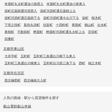
米屋町丸太町通油小路西入
米屋町丸太町通油小路東入
栄町石薬師通河原西入
栄町河原町通石薬師上る
栄町河原町通石薬師下る
栄町河原町通今出川下る
栄町
桜木町
下塔之段町
新烏丸頭町
信富町
十四軒町
青龍町
鶴山町
出水町
東桜町
不動前町
桝屋町
桝屋町河原町通丸太町上る
宮垣町
四番町
京都市東山区
大井手町
五軒町
五軒町三条通白川橋下る東入
五軒町三条通白川橋東入
五軒町白川筋三条下る
西町
柚之木町
京都市右京区
西京極郡町
西京極南大入町
人気の路線・駅から賃貸物件を探す
叡山電鉄叡山本線