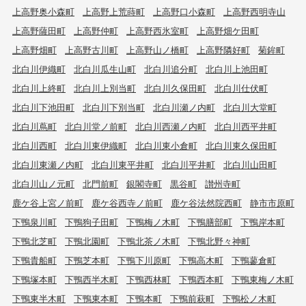
上高野奥小森町
上高野上荒蒔町
上高野口小森町
上高野西明寺山
上高野薩田町
上高野仲町
上高野西氷室町
上高野畑ケ田町
上高野畑町
上高野古川町
上高野山ノ橋町
上高野隣好町
菊鉾町
北白川伊織町
北白川瓜生山町
北白川追分町
北白川上池田町
北白川上終町
北白川上別当町
北白川久保田町
北白川仕伏町
北白川下池田町
北白川下別当町
北白川瀬ノ内町
北白川大堂町
北白川蔦町
北白川堂ノ前町
北白川西瀬ノ内町
北白川西平井町
北白川西町
北白川東伊織町
北白川東小倉町
北白川東久保田町
北白川東瀬ノ内町
北白川東平井町
北白川平井町
北白川山田町
北白川山ノ元町
北門前町
銀閣寺町
黒谷町
讃州寺町
鹿ケ谷上宮ノ前町
鹿ケ谷西寺ノ前町
鹿ケ谷法然院西町
静市市原町
下鴨泉川町
下鴨狗子田町
下鴨梅ノ木町
下鴨膳部町
下鴨岸本町
下鴨北芝町
下鴨北園町
下鴨北茶ノ木町
下鴨北野々神町
下鴨貴船町
下鴨芝本町
下鴨下川原町
下鴨高木町
下鴨蓼倉町
下鴨塚本町
下鴨西半木町
下鴨西林町
下鴨西本町
下鴨東梅ノ木町
下鴨東半木町
下鴨東本町
下鴨本町
下鴨前萩町
下鴨松ノ木町