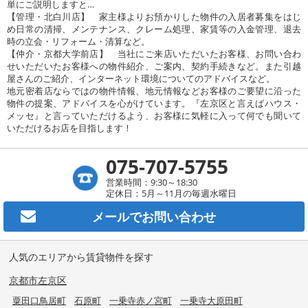
単にご説明しますと…
【管理・北白川店】 家主様よりお預かりした物件の入居者募集をはじ
め日常の清掃、メンテナンス、クレーム処理、家賃等の入金管理、退去
時の立会・リフォーム・清算など。
【仲介・京都大学前店】 当社にご来店いただいたお客様、お問い合わ
せいただいたお客様への物件紹介、ご案内、契約手続きなど。また引越
屋さんのご紹介、インターネット環境についてのアドバイスなど。
地元密着店ならではの物件情報、地元情報などお客様のご要望に沿った
物件の提案、アドバイスを心がけています。『左京区と言えばハウス・
メッセ』と言っていただけるよう、お客様に気軽に入って何でも聞いて
いただけるお店を目指します！
075-707-5755
営業時間：9:30～18:30
定休日：5月～11月の毎週水曜日
メールで
お問い合わせ
人気のエリアから賃貸物件を探す
京都市左京区
粟田口鳥居町
石原町
一乗寺赤ノ宮町
一乗寺大原田町