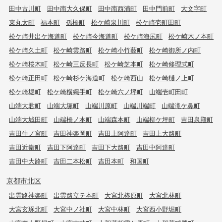
田中古川町
田中南大久保町
田中南西浦町
田中門前町
大文字町
東丸太町
福本町
孫橋町
松ケ崎泉川町
松ケ崎壱町田町
松ケ崎井出ケ海道町
松ケ崎今海道町
松ケ崎海尻町
松ケ崎木ノ本町
松ケ崎久土町
松ケ崎雲路町
松ケ崎小竹薮町
松ケ崎御所ノ内町
松ケ崎桜木町
松ケ崎三反長町
松ケ崎芝本町
松ケ崎修理式町
松ケ崎正田町
松ケ崎杉ケ海道町
松ケ崎西山
松ケ崎樋ノ上町
松ケ崎堀町
松ケ崎横縄手町
松ケ崎六ノ坪町
山端壱町田町
山端大君町
山端大塚町
山端川原町
山端川端町
山端滝ケ鼻町
山端大城田町
山端橋ノ本町
山端森本町
山端柳ケ坪町
吉田泉殿町
吉田牛ノ宮町
吉田神楽岡町
吉田上阿達町
吉田上大路町
吉田近衛町
吉田下阿達町
吉田下大路町
吉田中阿達町
吉田中大路町
吉田二本松町
吉田本町
和国町
京都市北区
出雲路神楽町
出雲路立テ本町
大宮北椿原町
大宮北林町
大宮玄琢北町
大宮中ノ社町
大宮中林町
大宮西小野堀町