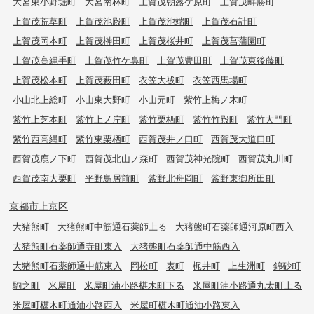
大宮東小野堀町
大宮南林町
上賀茂朝露ケ原町
上賀茂畔勝町
上賀茂荒草町
上賀茂池殿町
上賀茂池端町
上賀茂石計町
上賀茂岡本町
上賀茂榊田町
上賀茂桜井町
上賀茂菖蒲園町
上賀茂高縄手町
上賀茂竹ケ鼻町
上賀茂豊田町
上賀茂東後藤町
上賀茂松本町
上賀茂薮田町
衣笠大祓町
衣笠西馬場町
小山北上総町
小山東大野町
小山元町
紫竹上梅ノ木町
紫竹上芝本町
紫竹上ノ岸町
紫竹栗栖町
紫竹竹殿町
紫竹大門町
紫竹西高縄町
紫竹東栗栖町
西賀茂井ノ口町
西賀茂大道口町
西賀茂鹿ノ下町
西賀茂北山ノ森町
西賀茂神光院町
西賀茂丸川町
西賀茂南大栗町
平野鳥居前町
紫野北舟岡町
紫野東御所田町
京都市上京区
大猪熊町
大猪熊町中筋通石薬師上る
大猪熊町石薬師通河原町西入
大猪熊町石薬師通寺町東入
大猪熊町石薬師通中筋西入
大猪熊町石薬師通中筋東入
岡松町
表町
梶井町
上生洲町
錦砂町
駒之町
米屋町
米屋町油小路椹木町下る
米屋町油小路通丸太町上る
米屋町椹木町通油小路西入
米屋町椹木町通油小路東入