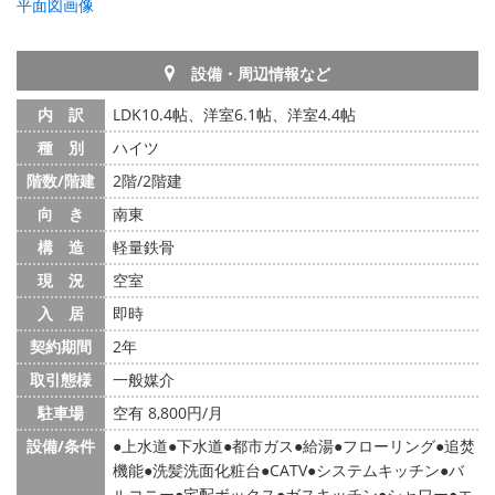
平面図画像
設備・周辺情報など
内 訳
LDK10.4帖、洋室6.1帖、洋室4.4帖
種 別
ハイツ
階数/階建
2階/2階建
向 き
南東
構 造
軽量鉄骨
現 況
空室
入 居
即時
契約期間
2年
取引態様
一般媒介
駐車場
空有 8,800円/月
設備/条件
上水道
下水道
都市ガス
給湯
フローリング
追焚
機能
洗髪洗面化粧台
CATV
システムキッチン
バ
ルコニー
宅配ボックス
ガスキッチン
シャワー
エ