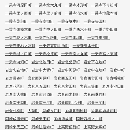
一乗寺河原田町
一乗寺北大丸町
一乗寺才形町
一乗寺下リ松町
一乗寺里ノ西町
一乗寺里ノ前町
一乗寺清水町
一乗寺地蔵本町
一乗寺染殿町
一乗寺高槻町
一乗寺塚本町
一乗寺築田町
一乗寺燈籠本町
一乗寺中ノ田町
一乗寺西水干町
一乗寺野田町
一乗寺花ノ木町
一乗寺払殿町
一乗寺馬場町
一乗寺東浦町
一乗寺東杉ノ宮町
一乗寺東閉川原町
一乗寺東水干町
一乗寺樋ノ口町
一乗寺松原町
一乗寺南大丸町
一乗寺宮ノ東町
一乗寺向畑町
岩倉北池田町
岩倉北桑原町
岩倉下在地町
岩倉忠在地町
岩倉中大鷺町
岩倉中河原町
岩倉中在地町
岩倉中町
岩倉長谷町
岩倉西河原町
岩倉西五田町
岩倉西宮田町
岩倉幡枝町
岩倉花園町
岩倉東五田町
岩倉東宮田町
岩倉三笠町
岩倉南池田町
岩倉南大鷺町
岩倉南河原町
岩倉南木野町
岩倉南桑原町
岩倉南平岡町
岩倉南三宅町
岩倉南四ノ坪町
岩倉三宅町
岩倉村松町
大菊町
岡崎入江町
岡崎北御所町
岡崎真如堂前町
岡崎成勝寺町
岡崎天王町
岡崎徳成町
岡崎西福ノ川町
岡崎東天王町
岡崎法勝寺町
上高野稲荷町
上高野大塚町