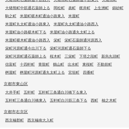
大猪熊町中筋通石薬師上る
岡松町
表町
梶井町
上生洲町
錦砂町
駒之町
米屋町椹木町通油小路東入
米屋町
米屋町丸太町通油小路東入
米屋町丸太町通油小路西入
米屋町油小路椹木町下る
米屋町油小路通丸太町上る
米屋町椹木町通油小路西入
栄町
栄町石薬師通河原西入
栄町河原町通今出川下る
栄町河原町通石薬師下る
栄町河原町通石薬師上る
桜木町
三栄町
下塔之段町
新烏丸頭町
信富町
十四軒町
青龍町
鶴山町
出水町
東桜町
不動前町
桝屋町
桝屋町河原町通丸太町上る
宮垣町
四番町
京都市東山区
大井手町
五軒町
五軒町三条通白川橋下る東入
五軒町三条通白川橋東入
五軒町白川筋三条下る
西町
柚之木町
京都市右京区
西京極郡町
西京極南大入町