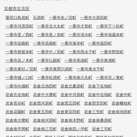
京都市左京区
粟田口鳥居町
石原町
一乗寺赤ノ宮町
一乗寺大原田町
一乗寺河原田町
一乗寺北大丸町
一乗寺才形町
一乗寺下リ松町
一乗寺里ノ西町
一乗寺里ノ前町
一乗寺清水町
一乗寺地蔵本町
一乗寺染殿町
一乗寺高槻町
一乗寺塚本町
一乗寺築田町
一乗寺燈籠本町
一乗寺中ノ田町
一乗寺西水干町
一乗寺野田町
一乗寺花ノ木町
一乗寺払殿町
一乗寺馬場町
一乗寺東浦町
一乗寺東杉ノ宮町
一乗寺東閉川原町
一乗寺東水干町
一乗寺樋ノ口町
一乗寺松原町
一乗寺南大丸町
一乗寺宮ノ東町
一乗寺向畑町
岩倉北池田町
岩倉北桑原町
岩倉下在地町
岩倉忠在地町
岩倉中大鷺町
岩倉中河原町
岩倉中在地町
岩倉中町
岩倉長谷町
岩倉西河原町
岩倉西五田町
岩倉西宮田町
岩倉幡枝町
岩倉花園町
岩倉東五田町
岩倉東宮田町
岩倉三笠町
岩倉南池田町
岩倉南大鷺町
岩倉南河原町
岩倉南木野町
岩倉南桑原町
岩倉南平岡町
岩倉南三宅町
岩倉南四ノ坪町
岩倉三宅町