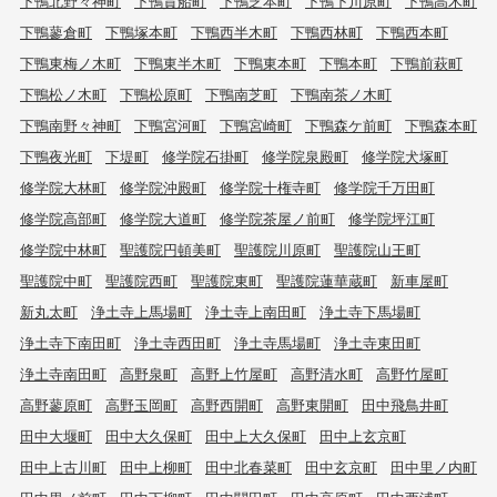
下鴨北野々神町
下鴨貴船町
下鴨芝本町
下鴨下川原町
下鴨高木町
下鴨蓼倉町
下鴨塚本町
下鴨西半木町
下鴨西林町
下鴨西本町
下鴨東梅ノ木町
下鴨東半木町
下鴨東本町
下鴨本町
下鴨前萩町
下鴨松ノ木町
下鴨松原町
下鴨南芝町
下鴨南茶ノ木町
下鴨南野々神町
下鴨宮河町
下鴨宮崎町
下鴨森ケ前町
下鴨森本町
下鴨夜光町
下堤町
修学院石掛町
修学院泉殿町
修学院犬塚町
修学院大林町
修学院沖殿町
修学院十権寺町
修学院千万田町
修学院高部町
修学院大道町
修学院茶屋ノ前町
修学院坪江町
修学院中林町
聖護院円頓美町
聖護院川原町
聖護院山王町
聖護院中町
聖護院西町
聖護院東町
聖護院蓮華蔵町
新車屋町
新丸太町
浄土寺上馬場町
浄土寺上南田町
浄土寺下馬場町
浄土寺下南田町
浄土寺西田町
浄土寺馬場町
浄土寺東田町
浄土寺南田町
高野泉町
高野上竹屋町
高野清水町
高野竹屋町
高野蓼原町
高野玉岡町
高野西開町
高野東開町
田中飛鳥井町
田中大堰町
田中大久保町
田中上大久保町
田中上玄京町
田中上古川町
田中上柳町
田中北春菜町
田中玄京町
田中里ノ内町