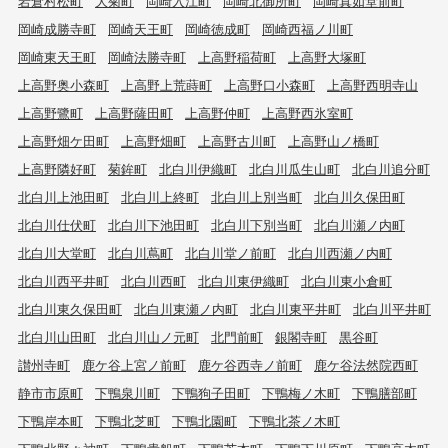
岩倉村松町
大菊町
岡崎入江町
岡崎北御所町
岡崎真如堂前町
岡崎成勝寺町
岡崎天王町
岡崎徳成町
岡崎西福ノ川町
岡崎東天王町
岡崎法勝寺町
上高野稲荷町
上高野大塚町
上高野奥小森町
上高野上荒蒔町
上高野口小森町
上高野西明寺山
上高野鷺町
上高野薩田町
上高野仲町
上高野西氷室町
上高野畑ケ田町
上高野畑町
上高野古川町
上高野山ノ橋町
上高野隣好町
菊鉾町
北白川伊織町
北白川瓜生山町
北白川追分町
北白川上池田町
北白川上終町
北白川上別当町
北白川久保田町
北白川仕伏町
北白川下池田町
北白川下別当町
北白川瀬ノ内町
北白川大堂町
北白川蔦町
北白川堂ノ前町
北白川西瀬ノ内町
北白川西平井町
北白川西町
北白川東伊織町
北白川東小倉町
北白川東久保田町
北白川東瀬ノ内町
北白川東平井町
北白川平井町
北白川山田町
北白川山ノ元町
北門前町
銀閣寺町
黒谷町
讃州寺町
鹿ケ谷上宮ノ前町
鹿ケ谷西寺ノ前町
鹿ケ谷法然院西町
静市市原町
下鴨泉川町
下鴨狗子田町
下鴨梅ノ木町
下鴨膳部町
下鴨岸本町
下鴨北芝町
下鴨北園町
下鴨北茶ノ木町