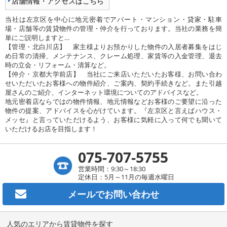
店舗情報・アクセスはこちら
当社は左京区を中心に地元密着でアパート・マンション・貸家・駐車
場・店舗等の賃貸物件の管理・仲介を行っております。当社の業務を簡
単にご説明しますと…
【管理・北白川店】 家主様よりお預かりした物件の入居者募集をはじ
め日常の清掃、メンテナンス、クレーム処理、家賃等の入金管理、退去
時の立会・リフォーム・清算など。
【仲介・京都大学前店】 当社にご来店いただいたお客様、お問い合わ
せいただいたお客様への物件紹介、ご案内、契約手続きなど。また引越
屋さんのご紹介、インターネット環境についてのアドバイスなど。
地元密着店ならではの物件情報、地元情報などお客様のご要望に沿った
物件の提案、アドバイスを心がけています。『左京区と言えばハウス・
メッセ』と言っていただけるよう、お客様に気軽に入って何でも聞いて
いただけるお店を目指します！
075-707-5755
営業時間：9:30～18:30
定休日：5月～11月の毎週水曜日
メールで
お問い合わせ
人気のエリアから賃貸物件を探す