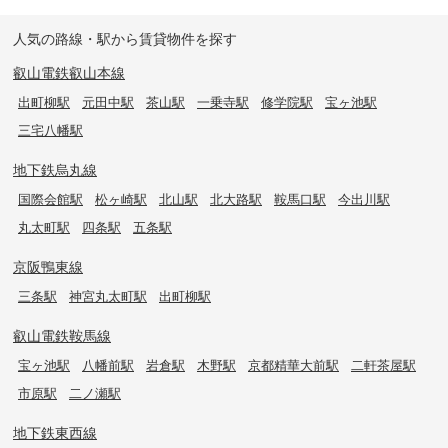
人気の路線・駅から賃貸物件を探す
叡山電鉄叡山本線
出町柳駅
元田中駅
茶山駅
一乗寺駅
修学院駅
宝ヶ池駅
三宅八幡駅
地下鉄烏丸線
国際会館駅
松ヶ崎駅
北山駅
北大路駅
鞍馬口駅
今出川駅
丸太町駅
四条駅
五条駅
京阪鴨東線
三条駅
神宮丸太町駅
出町柳駅
叡山電鉄鞍馬線
宝ヶ池駅
八幡前駅
岩倉駅
木野駅
京都精華大前駅
二軒茶屋駅
市原駅
二ノ瀬駅
地下鉄東西線