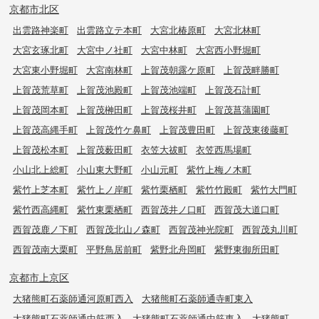
京都市北区
出雲路神楽町
出雲路立テ本町
大宮北椿原町
大宮北林町
大宮玄琢北町
大宮中ノ社町
大宮中林町
大宮西小野堀町
大宮東小野堀町
大宮南林町
上賀茂朝露ケ原町
上賀茂畔勝町
上賀茂荒草町
上賀茂池殿町
上賀茂池端町
上賀茂石計町
上賀茂岡本町
上賀茂榊田町
上賀茂桜井町
上賀茂菖蒲園町
上賀茂高縄手町
上賀茂竹ケ鼻町
上賀茂豊田町
上賀茂東後藤町
上賀茂松本町
上賀茂薮田町
衣笠大祓町
衣笠西馬場町
小山北上総町
小山東大野町
小山元町
紫竹上梅ノ木町
紫竹上芝本町
紫竹上ノ岸町
紫竹栗栖町
紫竹竹殿町
紫竹大門町
紫竹西高縄町
紫竹東栗栖町
西賀茂井ノ口町
西賀茂大道口町
西賀茂鹿ノ下町
西賀茂北山ノ森町
西賀茂神光院町
西賀茂丸川町
西賀茂南大栗町
平野鳥居前町
紫野北舟岡町
紫野東御所田町
京都市上京区
大猪熊町石薬師通河原町西入
大猪熊町石薬師通寺町東入
大猪熊町石薬師通中筋西入
大猪熊町石薬師通中筋東入
大猪熊町