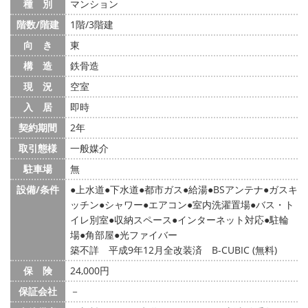
種 別
マンション
階数/階建
1階/3階建
向 き
東
構 造
鉄骨造
現 況
空室
入 居
即時
契約期間
2年
取引態様
一般媒介
駐車場
無
設備/条件
上水道
下水道
都市ガス
給湯
BSアンテナ
ガスキ
ッチン
シャワー
エアコン
室内洗濯置場
バス・ト
イレ別室
収納スペース
インターネット対応
駐輪
場
角部屋
光ファイバー
築不詳 平成9年12月全改装済 B-CUBIC (無料)
保 険
24,000円
保証会社
－