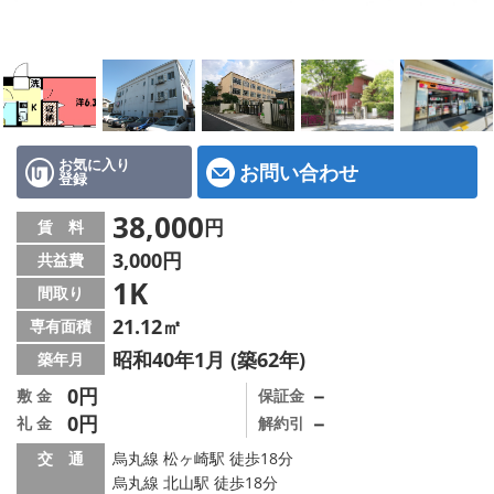
特選物件
ハウスメーカー施工特集！
路線·駅から探す
IT重説について
お気に入り
お問い合わせ
登録
スタッフ紹介
38,000
円
賃 料
3,000円
共益費
賃貸管理の北白川店
1K
間取り
店舗情報·アクセス
21.12㎡
専有面積
昭和40年1月 (築62年)
築年月
会社概要
0円
－
敷 金
保証金
0円
－
礼 金
解約引
メールでお問い合わせ
交 通
烏丸線 松ヶ崎駅 徒歩18分
烏丸線 北山駅 徒歩18分