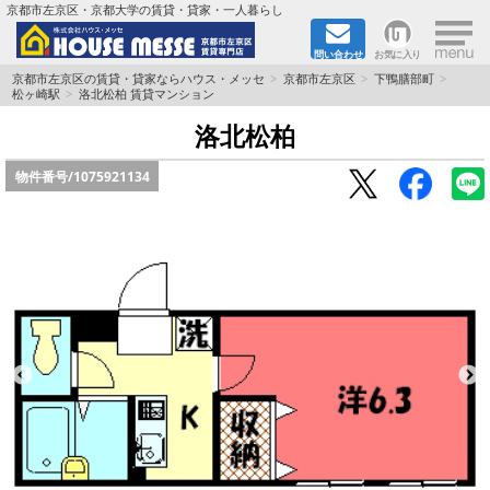
×
京都市左京区・京都大学の賃貸・貸家・一人暮らし
問い合わせ
お気に入り
TOPページ
京都市左京区の賃貸・貸家ならハウス・メッセ
京都市左京区
下鴨膳部町
松ヶ崎駅
洛北松柏 賃貸マンション
地図から検索
洛北松柏
物件番号/
1075921134
地域から検索
京都大学＆京都芸術大学生さんに
書類DL & 入居者さまへ
家族で住むならマンション？賃家？
一人暮らしの物件特集
ペット相談OKの賃貸！