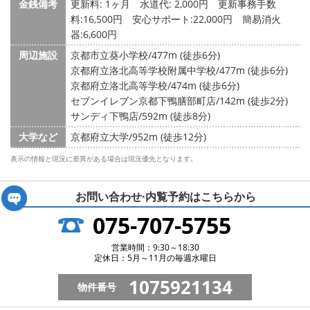
金銭備考
更新料: 1ヶ月
水道代: 2,000円
更新事務手数
料:16,500円 安心サポート:22,000円 簡易消火
器:6,600円
周辺施設
京都市立葵小学校/477m (徒歩6分)
京都府立洛北高等学校附属中学校/477m (徒歩6分)
京都府立洛北高等学校/474m (徒歩6分)
セブンイレブン京都下鴨膳部町店/142m (徒歩2分)
サンディ下鴨店/592m (徒歩8分)
大学など
京都府立大学/952m (徒歩12分)
表示の情報と現況に差異がある場合は現況優先となります。
お問い合わせ·内覧予約は
こちらから
075-707-5755
営業時間：9:30～18:30
定休日：5月～11月の毎週水曜日
1075921134
物件番号