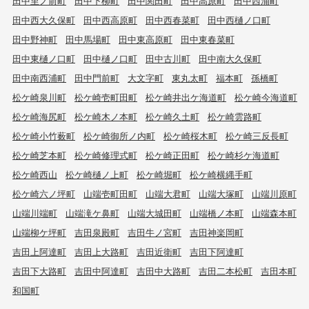
田中里ノ前町
田中下柳町
田中関田町
田中高原町
田中西浦町
田中西大久保町
田中西高原町
田中西春菜町
田中西樋ノ口町
田中野神町
田中馬場町
田中東高原町
田中東春菜町
田中東樋ノ口町
田中樋ノ口町
田中古川町
田中南大久保町
田中南西浦町
田中門前町
大文字町
東丸太町
福本町
孫橋町
松ケ崎泉川町
松ケ崎壱町田町
松ケ崎井出ケ海道町
松ケ崎今海道町
松ケ崎海尻町
松ケ崎木ノ本町
松ケ崎久土町
松ケ崎雲路町
松ケ崎小竹薮町
松ケ崎御所ノ内町
松ケ崎桜木町
松ケ崎三反長町
松ケ崎芝本町
松ケ崎修理式町
松ケ崎正田町
松ケ崎杉ケ海道町
松ケ崎西山
松ケ崎樋ノ上町
松ケ崎堀町
松ケ崎横縄手町
松ケ崎六ノ坪町
山端壱町田町
山端大君町
山端大塚町
山端川原町
山端川端町
山端滝ケ鼻町
山端大城田町
山端橋ノ本町
山端森本町
山端柳ケ坪町
吉田泉殿町
吉田牛ノ宮町
吉田神楽岡町
吉田上阿達町
吉田上大路町
吉田近衛町
吉田下阿達町
吉田下大路町
吉田中阿達町
吉田中大路町
吉田二本松町
吉田本町
和国町