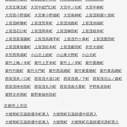
大宮玄琢北町
大宮中総門口町
大宮中ノ社町
大宮中林町
大宮西小野堀町
大宮東小野堀町
大宮南林町
上賀茂朝露ケ原町
上賀茂畔勝町
上賀茂荒草町
上賀茂池殿町
上賀茂池端町
上賀茂石計町
上賀茂岡本町
上賀茂榊田町
上賀茂桜井町
上賀茂菖蒲園町
上賀茂高縄手町
上賀茂竹ケ鼻町
上賀茂豊田町
上賀茂東後藤町
上賀茂松本町
上賀茂薮田町
衣笠大祓町
衣笠西馬場町
小山北上総町
小山東大野町
小山元町
紫竹上梅ノ木町
紫竹上芝本町
紫竹上ノ岸町
紫竹栗栖町
紫竹竹殿町
紫竹大門町
紫竹西高縄町
紫竹東栗栖町
紫竹東高縄町
西賀茂井ノ口町
西賀茂大道口町
西賀茂鹿ノ下町
西賀茂北山ノ森町
西賀茂神光院町
西賀茂丸川町
西賀茂南大栗町
平野鳥居前町
紫野北舟岡町
紫野東御所田町
京都市上京区
大猪熊町石薬師通寺町東入
大猪熊町石薬師通中筋西入
大猪熊町石薬師通中筋東入
大猪熊町
大猪熊町石薬師通河原町西入