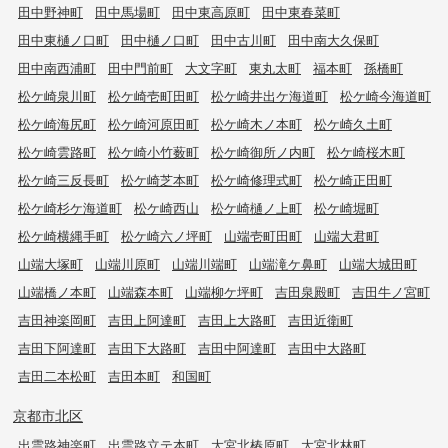
田中野神町
田中馬場町
田中東高原町
田中東春菜町
田中東樋ノ口町
田中樋ノ口町
田中古川町
田中南大久保町
田中南西浦町
田中門前町
大文字町
東丸太町
福本町
孫橋町
松ケ崎泉川町
松ケ崎壱町田町
松ケ崎井出ケ海道町
松ケ崎今海道町
松ケ崎海尻町
松ケ崎河原田町
松ケ崎木ノ本町
松ケ崎久土町
松ケ崎雲路町
松ケ崎小竹薮町
松ケ崎御所ノ内町
松ケ崎桜木町
松ケ崎三反長町
松ケ崎芝本町
松ケ崎修理式町
松ケ崎正田町
松ケ崎杉ケ海道町
松ケ崎西山
松ケ崎樋ノ上町
松ケ崎堀町
松ケ崎横縄手町
松ケ崎六ノ坪町
山端壱町田町
山端大君町
山端大塚町
山端川原町
山端川端町
山端滝ケ鼻町
山端大城田町
山端橋ノ本町
山端森本町
山端柳ケ坪町
吉田泉殿町
吉田牛ノ宮町
吉田神楽岡町
吉田上阿達町
吉田上大路町
吉田近衛町
吉田下阿達町
吉田下大路町
吉田中阿達町
吉田中大路町
吉田二本松町
吉田本町
和国町
京都市北区
出雲路神楽町
出雲路立テ本町
大宮北椿原町
大宮北林町