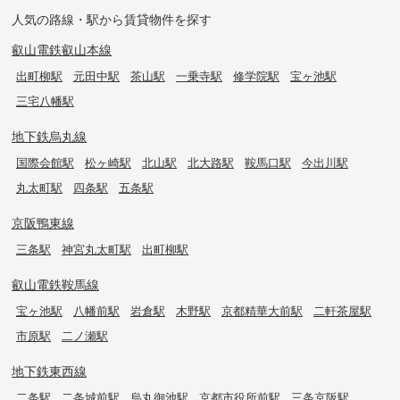
人気の路線・駅から賃貸物件を探す
叡山電鉄叡山本線
出町柳駅
元田中駅
茶山駅
一乗寺駅
修学院駅
宝ヶ池駅
三宅八幡駅
地下鉄烏丸線
国際会館駅
松ヶ崎駅
北山駅
北大路駅
鞍馬口駅
今出川駅
丸太町駅
四条駅
五条駅
京阪鴨東線
三条駅
神宮丸太町駅
出町柳駅
叡山電鉄鞍馬線
宝ヶ池駅
八幡前駅
岩倉駅
木野駅
京都精華大前駅
二軒茶屋駅
市原駅
二ノ瀬駅
地下鉄東西線
二条駅
二条城前駅
烏丸御池駅
京都市役所前駅
三条京阪駅