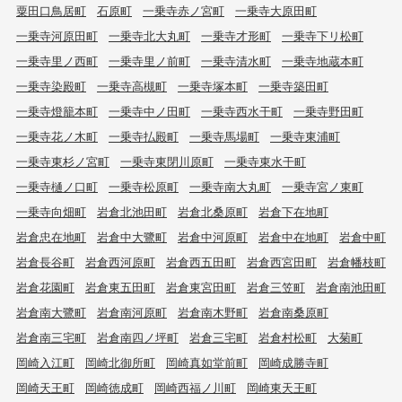
粟田口鳥居町
石原町
一乗寺赤ノ宮町
一乗寺大原田町
一乗寺河原田町
一乗寺北大丸町
一乗寺才形町
一乗寺下リ松町
一乗寺里ノ西町
一乗寺里ノ前町
一乗寺清水町
一乗寺地蔵本町
一乗寺染殿町
一乗寺高槻町
一乗寺塚本町
一乗寺築田町
一乗寺燈籠本町
一乗寺中ノ田町
一乗寺西水干町
一乗寺野田町
一乗寺花ノ木町
一乗寺払殿町
一乗寺馬場町
一乗寺東浦町
一乗寺東杉ノ宮町
一乗寺東閉川原町
一乗寺東水干町
一乗寺樋ノ口町
一乗寺松原町
一乗寺南大丸町
一乗寺宮ノ東町
一乗寺向畑町
岩倉北池田町
岩倉北桑原町
岩倉下在地町
岩倉忠在地町
岩倉中大鷺町
岩倉中河原町
岩倉中在地町
岩倉中町
岩倉長谷町
岩倉西河原町
岩倉西五田町
岩倉西宮田町
岩倉幡枝町
岩倉花園町
岩倉東五田町
岩倉東宮田町
岩倉三笠町
岩倉南池田町
岩倉南大鷺町
岩倉南河原町
岩倉南木野町
岩倉南桑原町
岩倉南三宅町
岩倉南四ノ坪町
岩倉三宅町
岩倉村松町
大菊町
岡崎入江町
岡崎北御所町
岡崎真如堂前町
岡崎成勝寺町
岡崎天王町
岡崎徳成町
岡崎西福ノ川町
岡崎東天王町