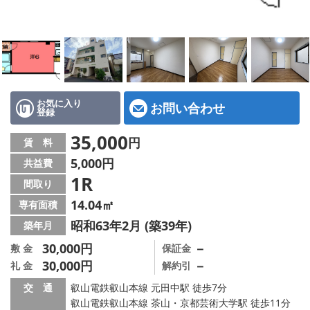
特選物件
ハウスメーカー施工特集！
路線·駅から探す
IT重説について
お気に入り
お問い合わせ
登録
スタッフ紹介
35,000
円
賃 料
5,000円
共益費
賃貸管理の北白川店
1R
間取り
店舗情報·アクセス
14.04㎡
専有面積
昭和63年2月 (築39年)
築年月
会社概要
30,000円
－
敷 金
保証金
30,000円
－
礼 金
解約引
メールでお問い合わせ
交 通
叡山電鉄叡山本線 元田中駅 徒歩7分
叡山電鉄叡山本線 茶山・京都芸術大学駅 徒歩11分