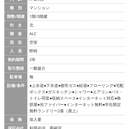
種 別
マンション
階数/階建
1階/3階建
向 き
北
構 造
ALC
現 況
空室
入 居
即時
契約期間
2年
取引態様
一般媒介
駐車場
無
設備/条件
上水道
下水道
都市ガス
給湯
フローリング
宅配
ボックス
ガスキッチン
シャワー
エアコン
バス・
トイレ同室
収納スペース
インターネット対応
角
部屋
光ファイバー
インターネット無料
学生限定
無料ランドリー2基（屋上）
保 険
加入要
保証会社
利用必須 要確認