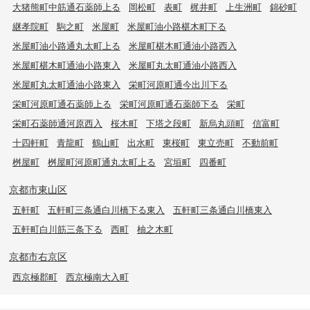
大猪熊町中筋通石薬師上る
岡松町
表町
梶井町
上生洲町
錦砂町
継孝院町
駒之町
米屋町
米屋町油小路椹木町下る
米屋町油小路通丸太町上る
米屋町椹木町通油小路西入
米屋町椹木町通油小路東入
米屋町丸太町通油小路西入
米屋町丸太町通油小路東入
栄町河原町通今出川下る
栄町河原町通石薬師上る
栄町河原町通石薬師下る
栄町
栄町石薬師通河原西入
桜木町
下塔之段町
新烏丸頭町
信富町
十四軒町
青龍町
鶴山町
出水町
東桜町
東立売町
不動前町
桝屋町
桝屋町河原町通丸太町上る
宮垣町
四番町
京都市東山区
五軒町
五軒町三条通白川橋下る東入
五軒町三条通白川橋東入
五軒町白川筋三条下る
西町
柚之木町
京都市右京区
西京極郡町
西京極南大入町