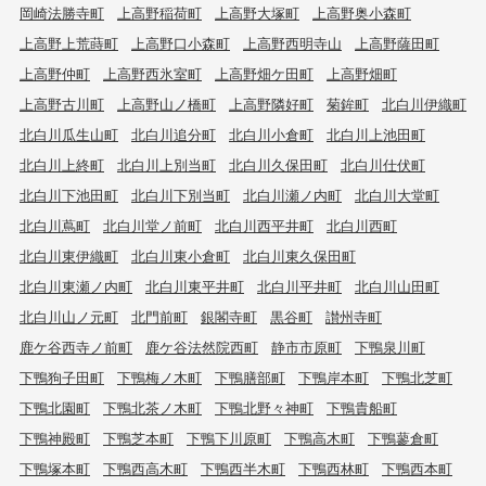
岡崎法勝寺町
上高野稲荷町
上高野大塚町
上高野奥小森町
上高野上荒蒔町
上高野口小森町
上高野西明寺山
上高野薩田町
上高野仲町
上高野西氷室町
上高野畑ケ田町
上高野畑町
上高野古川町
上高野山ノ橋町
上高野隣好町
菊鉾町
北白川伊織町
北白川瓜生山町
北白川追分町
北白川小倉町
北白川上池田町
北白川上終町
北白川上別当町
北白川久保田町
北白川仕伏町
北白川下池田町
北白川下別当町
北白川瀬ノ内町
北白川大堂町
北白川蔦町
北白川堂ノ前町
北白川西平井町
北白川西町
北白川東伊織町
北白川東小倉町
北白川東久保田町
北白川東瀬ノ内町
北白川東平井町
北白川平井町
北白川山田町
北白川山ノ元町
北門前町
銀閣寺町
黒谷町
讃州寺町
鹿ケ谷西寺ノ前町
鹿ケ谷法然院西町
静市市原町
下鴨泉川町
下鴨狗子田町
下鴨梅ノ木町
下鴨膳部町
下鴨岸本町
下鴨北芝町
下鴨北園町
下鴨北茶ノ木町
下鴨北野々神町
下鴨貴船町
下鴨神殿町
下鴨芝本町
下鴨下川原町
下鴨高木町
下鴨蓼倉町
下鴨塚本町
下鴨西高木町
下鴨西半木町
下鴨西林町
下鴨西本町