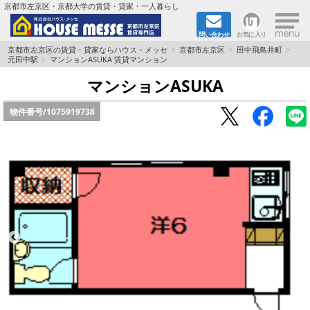
×
京都市左京区・京都大学の賃貸・貸家・一人暮らし
問い合わせ
お気に入り
TOPページ
京都市左京区の賃貸・貸家ならハウス・メッセ
京都市左京区
田中飛鳥井町
元田中駅
マンションASUKA 賃貸マンション
地図から検索
マンションASUKA
物件番号/
1075919738
地域から検索
京都大学＆京都芸術大学生さんに
書類DL & 入居者さまへ
家族で住むならマンション？賃家？
一人暮らしの物件特集
ペット相談OKの賃貸！