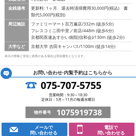
金銭備考
更新料: 1ヶ月
退去時清掃費用30,000円(税込) 書
類代5,000円(税別)
周辺施設
ファミリーマート百万遍店/332m (徒歩5分)
フレスコミニ田中里ノ前店/448m (徒歩6分)
京都民医連あすかい病院(信和会)/130m (徒歩2分)
大学など
京都大学 吉田キャンパス/1100m (徒歩14分)
表示の情報と現況に差異がある場合は現況優先となります。
お問い合わせ·内覧予約は
こちらから
075-707-5755
営業時間：9:30～18:30
定休日：5月～11月の毎週水曜日
1075919738
物件番号
メールで
電話で
問い合わせる
問い合わせる