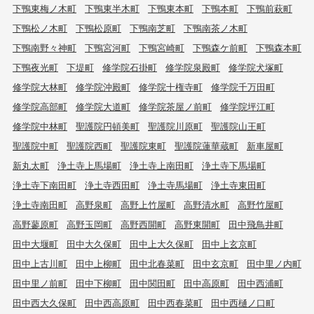
下鴨東梅ノ木町
下鴨東半木町
下鴨東本町
下鴨本町
下鴨前萩町
下鴨松ノ木町
下鴨松原町
下鴨南芝町
下鴨南茶ノ木町
下鴨南野々神町
下鴨宮河町
下鴨宮崎町
下鴨森ケ前町
下鴨森本町
下鴨夜光町
下堤町
修学院石掛町
修学院泉殿町
修学院犬塚町
修学院大林町
修学院沖殿町
修学院十権寺町
修学院千万田町
修学院高部町
修学院大道町
修学院茶屋ノ前町
修学院坪江町
修学院中林町
聖護院円頓美町
聖護院川原町
聖護院山王町
聖護院中町
聖護院西町
聖護院東町
聖護院蓮華蔵町
新車屋町
新丸太町
浄土寺上馬場町
浄土寺上南田町
浄土寺下馬場町
浄土寺下南田町
浄土寺西田町
浄土寺馬場町
浄土寺東田町
浄土寺南田町
高野泉町
高野上竹屋町
高野清水町
高野竹屋町
高野蓼原町
高野玉岡町
高野西開町
高野東開町
田中飛鳥井町
田中大堰町
田中大久保町
田中上大久保町
田中上玄京町
田中上古川町
田中上柳町
田中北春菜町
田中玄京町
田中里ノ内町
田中里ノ前町
田中下柳町
田中関田町
田中高原町
田中西浦町
田中西大久保町
田中西高原町
田中西春菜町
田中西樋ノ口町