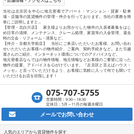
店舗情報・アクセスはこちら
当社は左京区を中心に地元密着でアパート・マンション・貸家・駐車
場・店舗等の賃貸物件の管理・仲介を行っております。当社の業務を簡
単にご説明しますと…
【管理・北白川店】 家主様よりお預かりした物件の入居者募集をはじ
め日常の清掃、メンテナンス、クレーム処理、家賃等の入金管理、退去
時の立会・リフォーム・清算など。
【仲介・京都大学前店】 当社にご来店いただいたお客様、お問い合わ
せいただいたお客様への物件紹介、ご案内、契約手続きなど。また引越
屋さんのご紹介、インターネット環境についてのアドバイスなど。
地元密着店ならではの物件情報、地元情報などお客様のご要望に沿った
物件の提案、アドバイスを心がけています。『左京区と言えばハウス・
メッセ』と言っていただけるよう、お客様に気軽に入って何でも聞いて
いただけるお店を目指します！
075-707-5755
営業時間：9:30～18:30
定休日：5月～11月の毎週水曜日
メールで
お問い合わせ
人気のエリアから賃貸物件を探す