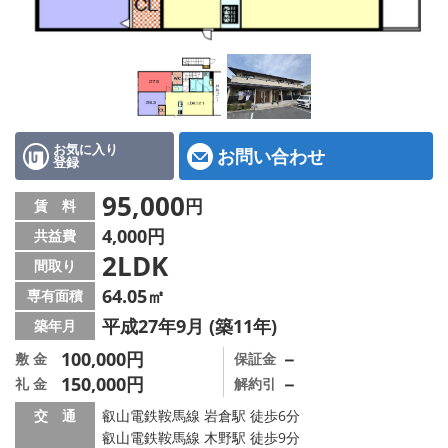
特選物件
ハウスメーカー施工特集！
路線·駅から探す
IT重説について
お気に入り
お問い合わせ
登録
スタッフ紹介
95,000
円
賃 料
4,000円
共益費
賃貸管理の北白川店
2LDK
間取り
店舗情報·アクセス
64.05㎡
専有面積
平成27年9月 (築11年)
築年月
会社概要
100,000円
－
敷 金
保証金
150,000円
－
礼 金
解約引
メールでお問い合わせ
交 通
叡山電鉄鞍馬線 岩倉駅 徒歩6分
叡山電鉄鞍馬線 木野駅 徒歩9分