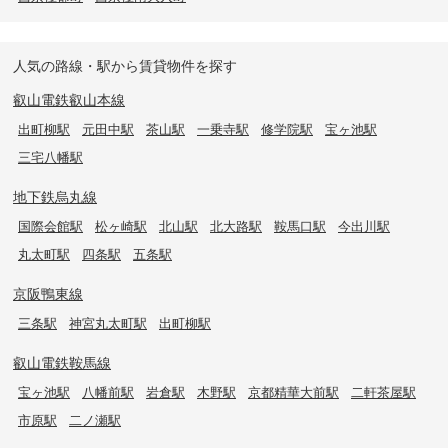
人気の路線・駅から賃貸物件を探す
叡山電鉄叡山本線
出町柳駅
元田中駅
茶山駅
一乗寺駅
修学院駅
宝ヶ池駅
三宅八幡駅
地下鉄烏丸線
国際会館駅
松ヶ崎駅
北山駅
北大路駅
鞍馬口駅
今出川駅
丸太町駅
四条駅
五条駅
京阪鴨東線
三条駅
神宮丸太町駅
出町柳駅
叡山電鉄鞍馬線
宝ヶ池駅
八幡前駅
岩倉駅
木野駅
京都精華大前駅
二軒茶屋駅
市原駅
二ノ瀬駅