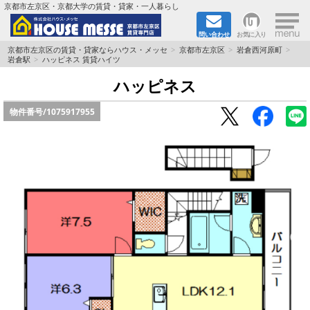
×
京都市左京区・京都大学の賃貸・貸家・一人暮らし
問い合わせ
お気に入り
TOPページ
京都市左京区の賃貸・貸家ならハウス・メッセ
京都市左京区
岩倉西河原町
岩倉駅
ハッピネス 賃貸ハイツ
地図から検索
ハッピネス
物件番号/
1075917955
地域から検索
京都大学＆京都芸術大学生さんに
書類DL & 入居者さまへ
家族で住むならマンション？賃家？
一人暮らしの物件特集
ペット相談OKの賃貸！