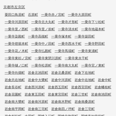
京都市左京区
粟田口鳥居町
石原町
一乗寺赤ノ宮町
一乗寺大原田町
一乗寺河原田町
一乗寺北大丸町
一乗寺才形町
一乗寺下リ松町
一乗寺里ノ西町
一乗寺里ノ前町
一乗寺清水町
一乗寺地蔵本町
一乗寺染殿町
一乗寺高槻町
一乗寺塚本町
一乗寺築田町
一乗寺燈籠本町
一乗寺中ノ田町
一乗寺西水干町
一乗寺野田町
一乗寺花ノ木町
一乗寺払殿町
一乗寺馬場町
一乗寺東浦町
一乗寺東杉ノ宮町
一乗寺東閉川原町
一乗寺東水干町
一乗寺樋ノ口町
一乗寺松原町
一乗寺南大丸町
一乗寺宮ノ東町
一乗寺向畑町
岩倉北池田町
岩倉北桑原町
岩倉下在地町
岩倉忠在地町
岩倉中大鷺町
岩倉中河原町
岩倉中在地町
岩倉中町
岩倉長谷町
岩倉西河原町
岩倉西五田町
岩倉西宮田町
岩倉幡枝町
岩倉花園町
岩倉東五田町
岩倉東宮田町
岩倉三笠町
岩倉南池田町
岩倉南大鷺町
岩倉南河原町
岩倉南木野町
岩倉南桑原町
岩倉南平岡町
岩倉南三宅町
岩倉南四ノ坪町
岩倉三宅町
岩倉村松町
大菊町
岡崎入江町
岡崎北御所町
岡崎真如堂前町