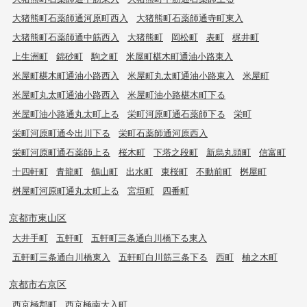
大猪熊町石薬師通河原町西入
大猪熊町石薬師通寺町東入
大猪熊町石薬師通中筋西入
大猪熊町
岡松町
表町
梶井町
上生洲町
錦砂町
駒之町
米屋町椹木町通油小路東入
米屋町椹木町通油小路西入
米屋町丸太町通油小路東入
米屋町
米屋町丸太町通油小路西入
米屋町油小路椹木町下る
米屋町油小路通丸太町上る
栄町河原町通石薬師下る
栄町
栄町河原町通今出川下る
栄町石薬師通河原西入
栄町河原町通石薬師上る
桜木町
下塔之段町
新烏丸頭町
信富町
十四軒町
青龍町
鶴山町
出水町
東桜町
不動前町
桝屋町
桝屋町河原町通丸太町上る
宮垣町
四番町
京都市東山区
大井手町
五軒町
五軒町三条通白川橋下る東入
五軒町三条通白川橋東入
五軒町白川筋三条下る
西町
柚之木町
京都市右京区
西京極郡町
西京極南大入町