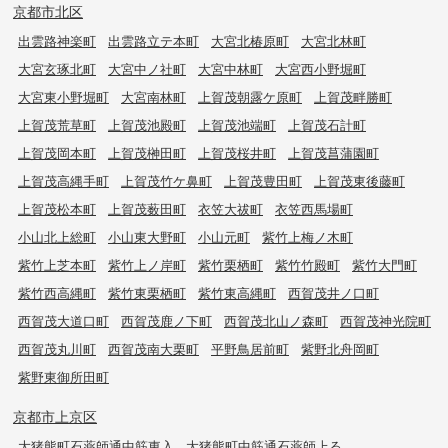
京都市北区
出雲路神楽町
出雲路立テ本町
大宮北椿原町
大宮北林町
大宮玄琢北町
大宮中ノ社町
大宮中林町
大宮西小野堀町
大宮東小野堀町
大宮南林町
上賀茂朝露ケ原町
上賀茂畔勝町
上賀茂荒草町
上賀茂池殿町
上賀茂池端町
上賀茂石計町
上賀茂岡本町
上賀茂榊田町
上賀茂桜井町
上賀茂菖蒲園町
上賀茂高縄手町
上賀茂竹ケ鼻町
上賀茂豊田町
上賀茂東後藤町
上賀茂松本町
上賀茂薮田町
衣笠大祓町
衣笠西馬場町
小山北上総町
小山東大野町
小山元町
紫竹上梅ノ木町
紫竹上芝本町
紫竹上ノ岸町
紫竹栗栖町
紫竹竹殿町
紫竹大門町
紫竹西高縄町
紫竹東栗栖町
紫竹東高縄町
西賀茂井ノ口町
西賀茂大道口町
西賀茂鹿ノ下町
西賀茂北山ノ森町
西賀茂神光院町
西賀茂丸川町
西賀茂南大栗町
平野鳥居前町
紫野北舟岡町
紫野東御所田町
京都市上京区
大猪熊町石薬師通中筋東入
大猪熊町中筋通石薬師上る