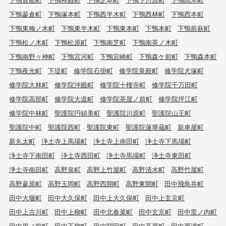
下鴨蓼倉町
下鴨塚本町
下鴨西半木町
下鴨西林町
下鴨西本町
下鴨東梅ノ木町
下鴨東半木町
下鴨東本町
下鴨本町
下鴨前萩町
下鴨松ノ木町
下鴨松原町
下鴨南芝町
下鴨南茶ノ木町
下鴨南野々神町
下鴨宮河町
下鴨宮崎町
下鴨森ケ前町
下鴨森本町
下鴨夜光町
下堤町
修学院石掛町
修学院泉殿町
修学院犬塚町
修学院大林町
修学院沖殿町
修学院十権寺町
修学院千万田町
修学院高部町
修学院大道町
修学院茶屋ノ前町
修学院坪江町
修学院中林町
聖護院円頓美町
聖護院川原町
聖護院山王町
聖護院中町
聖護院西町
聖護院東町
聖護院蓮華蔵町
新車屋町
新丸太町
浄土寺上馬場町
浄土寺上南田町
浄土寺下馬場町
浄土寺下南田町
浄土寺西田町
浄土寺馬場町
浄土寺東田町
浄土寺南田町
高野泉町
高野上竹屋町
高野清水町
高野竹屋町
高野蓼原町
高野玉岡町
高野西開町
高野東開町
田中飛鳥井町
田中大堰町
田中大久保町
田中上大久保町
田中上玄京町
田中上古川町
田中上柳町
田中北春菜町
田中玄京町
田中里ノ内町
田中里ノ前町
田中下柳町
田中関田町
田中高原町
田中西浦町