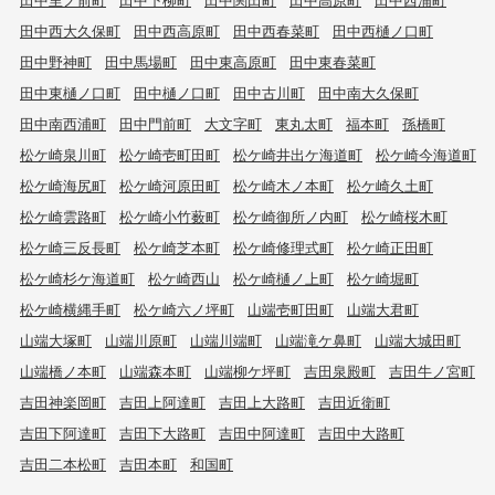
田中西大久保町
田中西高原町
田中西春菜町
田中西樋ノ口町
田中野神町
田中馬場町
田中東高原町
田中東春菜町
田中東樋ノ口町
田中樋ノ口町
田中古川町
田中南大久保町
田中南西浦町
田中門前町
大文字町
東丸太町
福本町
孫橋町
松ケ崎泉川町
松ケ崎壱町田町
松ケ崎井出ケ海道町
松ケ崎今海道町
松ケ崎海尻町
松ケ崎河原田町
松ケ崎木ノ本町
松ケ崎久土町
松ケ崎雲路町
松ケ崎小竹薮町
松ケ崎御所ノ内町
松ケ崎桜木町
松ケ崎三反長町
松ケ崎芝本町
松ケ崎修理式町
松ケ崎正田町
松ケ崎杉ケ海道町
松ケ崎西山
松ケ崎樋ノ上町
松ケ崎堀町
松ケ崎横縄手町
松ケ崎六ノ坪町
山端壱町田町
山端大君町
山端大塚町
山端川原町
山端川端町
山端滝ケ鼻町
山端大城田町
山端橋ノ本町
山端森本町
山端柳ケ坪町
吉田泉殿町
吉田牛ノ宮町
吉田神楽岡町
吉田上阿達町
吉田上大路町
吉田近衛町
吉田下阿達町
吉田下大路町
吉田中阿達町
吉田中大路町
吉田二本松町
吉田本町
和国町