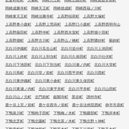
岡崎成勝寺町
岡崎天王町
岡崎徳成町
岡崎西福ノ川町
岡崎東天王町
岡崎法勝寺町
上高野稲荷町
上高野大塚町
上高野奥小森町
上高野上荒蒔町
上高野口小森町
上高野西明寺山
上高野薩田町
上高野仲町
上高野西氷室町
上高野畑ケ田町
上高野畑町
上高野古川町
上高野山ノ橋町
上高野隣好町
菊鉾町
北白川伊織町
北白川瓜生山町
北白川追分町
北白川上池田町
北白川上終町
北白川上別当町
北白川久保田町
北白川仕伏町
北白川下池田町
北白川下別当町
北白川瀬ノ内町
北白川大堂町
北白川蔦町
北白川堂ノ前町
北白川西平井町
北白川西町
北白川東伊織町
北白川東小倉町
北白川東久保田町
北白川東瀬ノ内町
北白川東平井町
北白川平井町
北白川山田町
北白川山ノ元町
北門前町
銀閣寺町
黒谷町
讃州寺町
鹿ケ谷上宮ノ前町
鹿ケ谷西寺ノ前町
鹿ケ谷法然院西町
静市市原町
下鴨泉川町
下鴨狗子田町
下鴨梅ノ木町
下鴨膳部町
下鴨岸本町
下鴨北芝町
下鴨北園町
下鴨北茶ノ木町
下鴨北野々神町
下鴨貴船町
下鴨神殿町
下鴨芝本町
下鴨下川原町
下鴨高木町