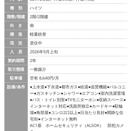
種 別
ハイツ
階数/階建
2階/2階建
向 き
南
構 造
軽量鉄骨
現 況
居住中
入 居
2026年9月上旬
契約期間
2年
取引態様
一般媒介
駐車場
空有 8,640円/月
設備/条件
上水道
下水道
都市ガス
給湯
追焚機能
バルコニ
ー
ガスキッチン
シャワー
エアコン
室内洗濯置場
バス・トイレ別室
TVモニターホン
収納スペース
インターネット対応
洗面所独立
カードキー
駐輪
場
角部屋
コンロ2口以上
日当たり良好
閑静な住
宅街
インターネット無料
AC1基 ホームセキュリティ（ALSOK） 防犯カメ