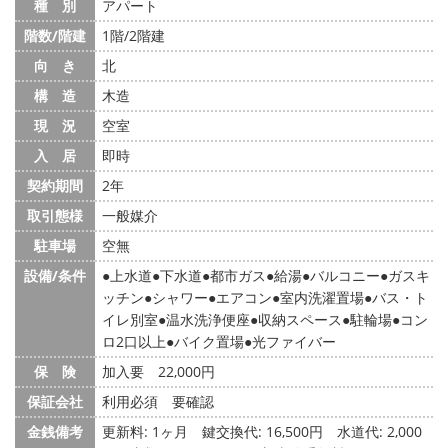
種 別
アパート
階数/階建
1階/2階建
向 き
北
構 造
木造
現 況
空室
入 居
即時
契約期間
2年
取引態様
一般媒介
駐車場
空無
設備/条件
上水道
下水道
都市ガス
給湯
バルコニー
ガスキ
ッチン
シャワー
エアコン
室内洗濯置場
バス・ト
イレ別室
温水洗浄便座
収納スペース
駐輪場
コン
ロ2口以上
バイク置場
光ファイバー
保 険
加入要 22,000円
保証会社
利用必須 要確認
金銭備考
更新料: 1ヶ月
鍵交換代: 16,500円
水道代: 2,000