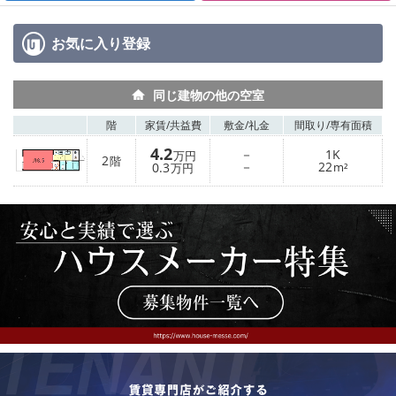
お気に入り
登録
同じ建物の他の空室
階
家賃/
共益費
敷金/
礼金
間取り/
専有面積
4.2
－
1K
万円
2
階
－
22
0.3
m²
万円