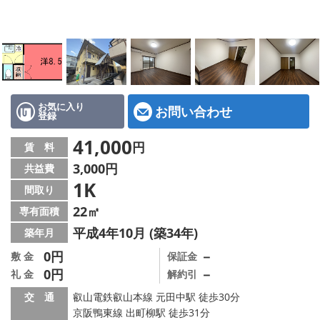
特選物件
ハウスメーカー施工特集！
路線·駅から探す
IT重説について
お気に入り
お問い合わせ
登録
スタッフ紹介
41,000
円
賃 料
3,000円
共益費
賃貸管理の北白川店
1K
間取り
店舗情報·アクセス
22㎡
専有面積
平成4年10月 (築34年)
築年月
会社概要
0円
－
敷 金
保証金
0円
－
礼 金
解約引
メールでお問い合わせ
交 通
叡山電鉄叡山本線 元田中駅 徒歩30分
京阪鴨東線 出町柳駅 徒歩31分