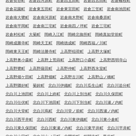
岩倉長谷町
岩倉西河原町
岩倉西五田町
岩倉西宮田町
岩倉幡枝町
岩倉花園町
岩倉東五田町
岩倉東宮田町
岩倉三笠町
岩倉南池田町
岩倉南大鷺町
岩倉南河原町
岩倉南木野町
岩倉南桑原町
岩倉南平岡町
岩倉南三宅町
岩倉南四ノ坪町
岩倉三宅町
岩倉村松町
大菊町
岡崎入江町
岡崎北御所町
岡崎真如堂前町
岡崎成勝寺町
岡崎天王町
岡崎徳成町
岡崎西福ノ川町
岡崎東天王町
岡崎法勝寺町
上高野稲荷町
上高野大塚町
上高野奥小森町
上高野上荒蒔町
上高野口小森町
上高野西明寺山
上高野鷺町
上高野薩田町
上高野仲町
上高野西氷室町
上高野畑ケ田町
上高野畑町
上高野古川町
上高野山ノ橋町
上高野隣好町
菊鉾町
北白川伊織町
北白川瓜生山町
北白川追分町
北白川上池田町
北白川上終町
北白川上別当町
北白川久保田町
北白川仕伏町
北白川下池田町
北白川下別当町
北白川瀬ノ内町
北白川大堂町
北白川蔦町
北白川堂ノ前町
北白川西瀬ノ内町
北白川西平井町
北白川西町
北白川東伊織町
北白川東小倉町
北白川東久保田町
北白川東瀬ノ内町
北白川東平井町
北白川平井町