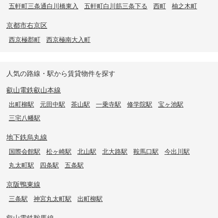
五軒町三条通白川橋東入
五軒町白川筋三条下る
西町
柚之木町
京都市右京区
西京極郡町
西京極南大入町
人気の路線・駅から賃貸物件を探す
叡山電鉄叡山本線
出町柳駅
元田中駅
茶山駅
一乗寺駅
修学院駅
宝ヶ池駅
三宅八幡駅
地下鉄烏丸線
国際会館駅
松ヶ崎駅
北山駅
北大路駅
鞍馬口駅
今出川駅
丸太町駅
四条駅
五条駅
京阪鴨東線
三条駅
神宮丸太町駅
出町柳駅
叡山電鉄鞍馬線