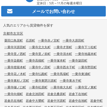
定休日：5月～11月の毎週水曜日
メールで
お問い合わせ
人気のエリアから賃貸物件を探す
京都市左京区
粟田口鳥居町
石原町
一乗寺赤ノ宮町
一乗寺大原田町
一乗寺河原田町
一乗寺北大丸町
一乗寺才形町
一乗寺下リ松町
一乗寺里ノ西町
一乗寺里ノ前町
一乗寺清水町
一乗寺地蔵本町
一乗寺染殿町
一乗寺高槻町
一乗寺塚本町
一乗寺築田町
一乗寺燈籠本町
一乗寺中ノ田町
一乗寺西水干町
一乗寺野田町
一乗寺花ノ木町
一乗寺払殿町
一乗寺馬場町
一乗寺東浦町
一乗寺東杉ノ宮町
一乗寺東閉川原町
一乗寺東水干町
一乗寺樋ノ口町
一乗寺松原町
一乗寺南大丸町
一乗寺宮ノ東町
一乗寺向畑町
岩倉北池田町
岩倉北桑原町
岩倉下在地町
岩倉忠在地町
岩倉中大鷺町
岩倉中河原町
岩倉中在地町
岩倉中町