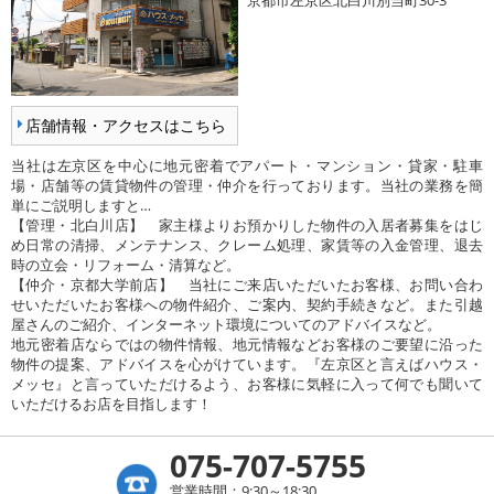
京都市左京区北白川別当町30-3
店舗情報・アクセスはこちら
当社は左京区を中心に地元密着でアパート・マンション・貸家・駐車
場・店舗等の賃貸物件の管理・仲介を行っております。当社の業務を簡
単にご説明しますと…
【管理・北白川店】 家主様よりお預かりした物件の入居者募集をはじ
め日常の清掃、メンテナンス、クレーム処理、家賃等の入金管理、退去
時の立会・リフォーム・清算など。
【仲介・京都大学前店】 当社にご来店いただいたお客様、お問い合わ
せいただいたお客様への物件紹介、ご案内、契約手続きなど。また引越
屋さんのご紹介、インターネット環境についてのアドバイスなど。
地元密着店ならではの物件情報、地元情報などお客様のご要望に沿った
物件の提案、アドバイスを心がけています。『左京区と言えばハウス・
メッセ』と言っていただけるよう、お客様に気軽に入って何でも聞いて
いただけるお店を目指します！
075-707-5755
営業時間：9:30～18:30