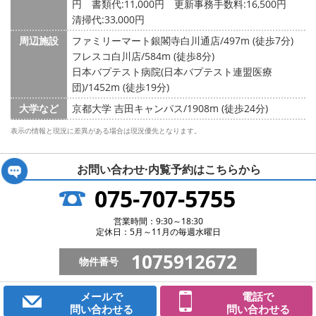
円
書類代:11,000円 更新事務手数料:16,500円
清掃代:33,000円
周辺施設
ファミリーマート銀閣寺白川通店/497m (徒歩7分)
フレスコ白川店/584m (徒歩8分)
日本バプテスト病院(日本バプテスト連盟医療
団)/1452m (徒歩19分)
大学など
京都大学 吉田キャンパス/1908m (徒歩24分)
表示の情報と現況に差異がある場合は現況優先となります。
お問い合わせ·内覧予約は
こちらから
075-707-5755
営業時間：9:30～18:30
定休日：5月～11月の毎週水曜日
1075912672
物件番号
メールで
電話で
問い合わせる
問い合わせる