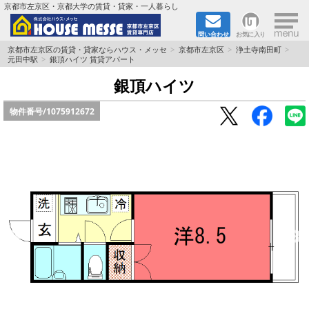
×
京都市左京区・京都大学の賃貸・貸家・一人暮らし
問い合わせ
お気に入り
TOPページ
京都市左京区の賃貸・貸家ならハウス・メッセ
京都市左京区
浄土寺南田町
元田中駅
銀頂ハイツ 賃貸アパート
地図から検索
銀頂ハイツ
物件番号/
1075912672
地域から検索
京都大学＆京都芸術大学生さんに
書類DL & 入居者さまへ
家族で住むならマンション？賃家？
一人暮らしの物件特集
ペット相談OKの賃貸！