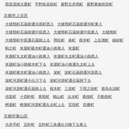
西賀茂南大栗町
平野鳥居前町
紫野北舟岡町
紫野東御所田町
京都市上京区
大猪熊町石薬師通河原町西入
大猪熊町石薬師通寺町東入
大猪熊町石薬師通中筋西入
大猪熊町石薬師通中筋東入
大猪熊町
大猪熊町中筋通石薬師上る
岡松町
表町
梶井町
上生洲町
錦砂町
駒之町
米屋町椹木町通油小路東入
米屋町
米屋町丸太町通油小路東入
米屋町丸太町通油小路西入
米屋町油小路椹木町下る
米屋町油小路通丸太町上る
米屋町椹木町通油小路西入
栄町
栄町石薬師通河原西入
栄町河原町通今出川下る
栄町河原町通石薬師下る
栄町河原町通石薬師上る
桜木町
三栄町
下塔之段町
新烏丸頭町
信富町
十四軒町
青龍町
鶴山町
出水町
東桜町
不動前町
桝屋町
桝屋町河原町通丸太町上る
宮垣町
四番町
京都市東山区
大井手町
五軒町
五軒町三条通白川橋下る東入