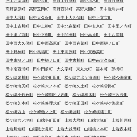
浄土寺南田町
高野泉町
高野上竹屋町
高野清水町
高野竹屋町
高野蓼原町
高野玉岡町
高野西開町
高野東開町
田中飛鳥井町
田中大堰町
田中大久保町
田中上大久保町
田中上玄京町
田中上古川町
田中上柳町
田中北春菜町
田中玄京町
田中里ノ内町
田中里ノ前町
田中下柳町
田中関田町
田中高原町
田中西浦町
田中西大久保町
田中西高原町
田中西春菜町
田中西樋ノ口町
田中野神町
田中馬場町
田中東高原町
田中東春菜町
田中東樋ノ口町
田中樋ノ口町
田中古川町
田中南大久保町
田中南西浦町
田中門前町
大文字町
東丸太町
福本町
孫橋町
松ケ崎泉川町
松ケ崎壱町田町
松ケ崎井出ケ海道町
松ケ崎今海道町
松ケ崎海尻町
松ケ崎木ノ本町
松ケ崎久土町
松ケ崎雲路町
松ケ崎小竹薮町
松ケ崎御所ノ内町
松ケ崎桜木町
松ケ崎三反長町
松ケ崎芝本町
松ケ崎修理式町
松ケ崎正田町
松ケ崎杉ケ海道町
松ケ崎西山
松ケ崎樋ノ上町
松ケ崎堀町
松ケ崎横縄手町
松ケ崎六ノ坪町
山端壱町田町
山端大君町
山端大塚町
山端川原町
山端川端町
山端滝ケ鼻町
山端大城田町
山端橋ノ本町
山端森本町