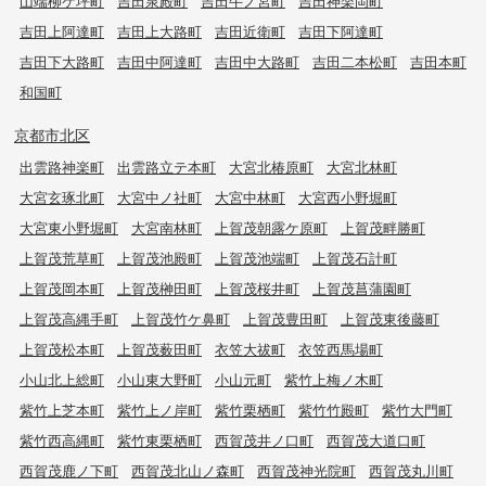
山端柳ケ坪町
吉田泉殿町
吉田牛ノ宮町
吉田神楽岡町
吉田上阿達町
吉田上大路町
吉田近衛町
吉田下阿達町
吉田下大路町
吉田中阿達町
吉田中大路町
吉田二本松町
吉田本町
和国町
京都市北区
出雲路神楽町
出雲路立テ本町
大宮北椿原町
大宮北林町
大宮玄琢北町
大宮中ノ社町
大宮中林町
大宮西小野堀町
大宮東小野堀町
大宮南林町
上賀茂朝露ケ原町
上賀茂畔勝町
上賀茂荒草町
上賀茂池殿町
上賀茂池端町
上賀茂石計町
上賀茂岡本町
上賀茂榊田町
上賀茂桜井町
上賀茂菖蒲園町
上賀茂高縄手町
上賀茂竹ケ鼻町
上賀茂豊田町
上賀茂東後藤町
上賀茂松本町
上賀茂薮田町
衣笠大祓町
衣笠西馬場町
小山北上総町
小山東大野町
小山元町
紫竹上梅ノ木町
紫竹上芝本町
紫竹上ノ岸町
紫竹栗栖町
紫竹竹殿町
紫竹大門町
紫竹西高縄町
紫竹東栗栖町
西賀茂井ノ口町
西賀茂大道口町
西賀茂鹿ノ下町
西賀茂北山ノ森町
西賀茂神光院町
西賀茂丸川町