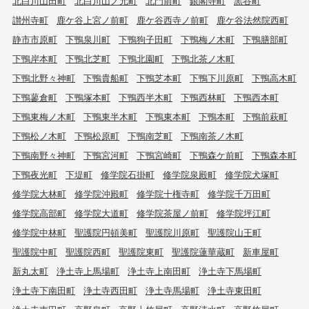
北白川山田町
北白川山ノ元町
北門前町
銀閣寺町
黒谷町
讃州寺町
鹿ケ谷上宮ノ前町
鹿ケ谷西寺ノ前町
鹿ケ谷法然院西町
静市市原町
下鴨泉川町
下鴨狗子田町
下鴨梅ノ木町
下鴨膳部町
下鴨岸本町
下鴨北芝町
下鴨北園町
下鴨北茶ノ木町
下鴨北野々神町
下鴨貴船町
下鴨芝本町
下鴨下川原町
下鴨高木町
下鴨蓼倉町
下鴨塚本町
下鴨西半木町
下鴨西林町
下鴨西本町
下鴨東梅ノ木町
下鴨東半木町
下鴨東本町
下鴨本町
下鴨前萩町
下鴨松ノ木町
下鴨松原町
下鴨南芝町
下鴨南茶ノ木町
下鴨南野々神町
下鴨宮河町
下鴨宮崎町
下鴨森ケ前町
下鴨森本町
下鴨夜光町
下堤町
修学院石掛町
修学院泉殿町
修学院犬塚町
修学院大林町
修学院沖殿町
修学院十権寺町
修学院千万田町
修学院高部町
修学院大道町
修学院茶屋ノ前町
修学院坪江町
修学院中林町
聖護院円頓美町
聖護院川原町
聖護院山王町
聖護院中町
聖護院西町
聖護院東町
聖護院蓮華蔵町
新車屋町
新丸太町
浄土寺上馬場町
浄土寺上南田町
浄土寺下馬場町
浄土寺下南田町
浄土寺西田町
浄土寺馬場町
浄土寺東田町