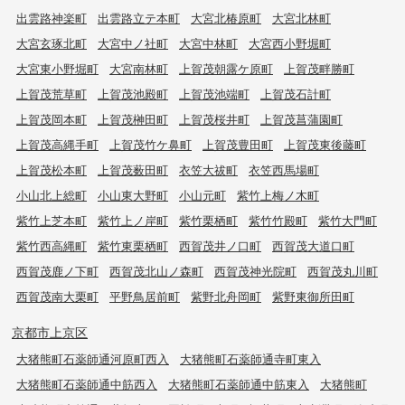
出雲路神楽町
出雲路立テ本町
大宮北椿原町
大宮北林町
大宮玄琢北町
大宮中ノ社町
大宮中林町
大宮西小野堀町
大宮東小野堀町
大宮南林町
上賀茂朝露ケ原町
上賀茂畔勝町
上賀茂荒草町
上賀茂池殿町
上賀茂池端町
上賀茂石計町
上賀茂岡本町
上賀茂榊田町
上賀茂桜井町
上賀茂菖蒲園町
上賀茂高縄手町
上賀茂竹ケ鼻町
上賀茂豊田町
上賀茂東後藤町
上賀茂松本町
上賀茂薮田町
衣笠大祓町
衣笠西馬場町
小山北上総町
小山東大野町
小山元町
紫竹上梅ノ木町
紫竹上芝本町
紫竹上ノ岸町
紫竹栗栖町
紫竹竹殿町
紫竹大門町
紫竹西高縄町
紫竹東栗栖町
西賀茂井ノ口町
西賀茂大道口町
西賀茂鹿ノ下町
西賀茂北山ノ森町
西賀茂神光院町
西賀茂丸川町
西賀茂南大栗町
平野鳥居前町
紫野北舟岡町
紫野東御所田町
京都市上京区
大猪熊町石薬師通河原町西入
大猪熊町石薬師通寺町東入
大猪熊町石薬師通中筋西入
大猪熊町石薬師通中筋東入
大猪熊町