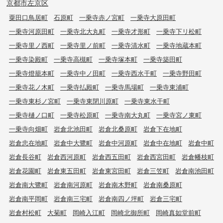
京都市左京区
粟田口鳥居町
石原町
一乗寺赤ノ宮町
一乗寺大原田町
一乗寺河原田町
一乗寺北大丸町
一乗寺才形町
一乗寺下リ松町
一乗寺里ノ西町
一乗寺里ノ前町
一乗寺清水町
一乗寺地蔵本町
一乗寺染殿町
一乗寺高槻町
一乗寺塚本町
一乗寺築田町
一乗寺燈籠本町
一乗寺中ノ田町
一乗寺西水干町
一乗寺野田町
一乗寺花ノ木町
一乗寺払殿町
一乗寺馬場町
一乗寺東浦町
一乗寺東杉ノ宮町
一乗寺東閉川原町
一乗寺東水干町
一乗寺樋ノ口町
一乗寺松原町
一乗寺南大丸町
一乗寺宮ノ東町
一乗寺向畑町
岩倉北池田町
岩倉北桑原町
岩倉下在地町
岩倉忠在地町
岩倉中大鷺町
岩倉中河原町
岩倉中在地町
岩倉中町
岩倉長谷町
岩倉西河原町
岩倉西五田町
岩倉西宮田町
岩倉幡枝町
岩倉花園町
岩倉東五田町
岩倉東宮田町
岩倉三笠町
岩倉南池田町
岩倉南大鷺町
岩倉南河原町
岩倉南木野町
岩倉南桑原町
岩倉南平岡町
岩倉南三宅町
岩倉南四ノ坪町
岩倉三宅町
岩倉村松町
大菊町
岡崎入江町
岡崎北御所町
岡崎真如堂前町