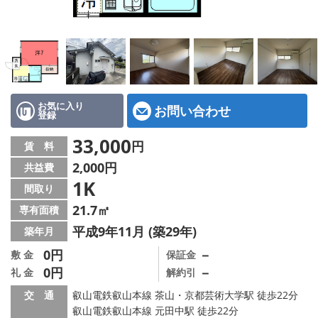
特選物件
ハウスメーカー施工特集！
路線·駅から探す
IT重説について
お気に入り
お問い合わせ
登録
スタッフ紹介
33,000
円
賃 料
2,000円
共益費
賃貸管理の北白川店
1K
間取り
店舗情報·アクセス
21.7㎡
専有面積
平成9年11月 (築29年)
築年月
会社概要
0円
－
敷 金
保証金
0円
－
礼 金
解約引
メールでお問い合わせ
交 通
叡山電鉄叡山本線 茶山・京都芸術大学駅 徒歩22分
叡山電鉄叡山本線 元田中駅 徒歩22分