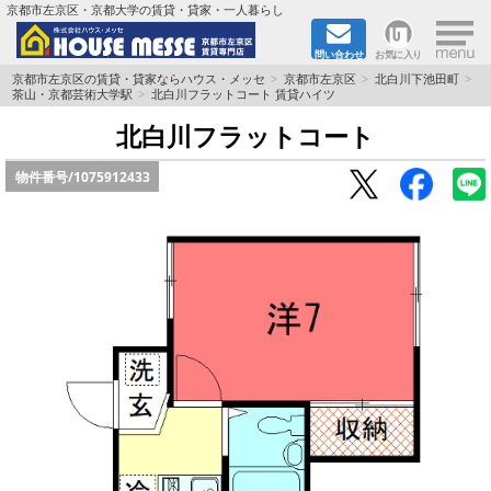
×
京都市左京区・京都大学の賃貸・貸家・一人暮らし
問い合わせ
お気に入り
TOPページ
京都市左京区の賃貸・貸家ならハウス・メッセ
京都市左京区
北白川下池田町
茶山・京都芸術大学駅
北白川フラットコート 賃貸ハイツ
地図から検索
北白川フラットコート
物件番号/
1075912433
地域から検索
京都大学＆京都芸術大学生さんに
書類DL & 入居者さまへ
家族で住むならマンション？賃家？
一人暮らしの物件特集
ペット相談OKの賃貸！