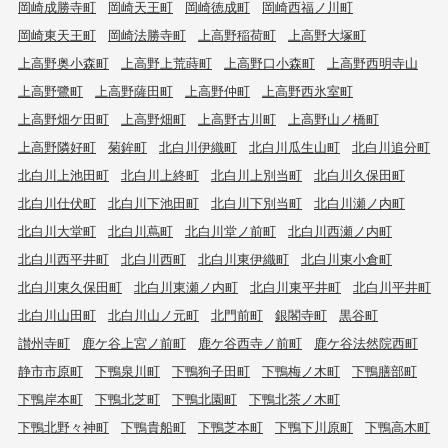
岡崎成勝寺町
岡崎天王町
岡崎徳成町
岡崎西福ノ川町
岡崎東天王町
岡崎法勝寺町
上高野稲荷町
上高野大塚町
上高野奥小森町
上高野上荒蒔町
上高野口小森町
上高野西明寺山
上高野鷺町
上高野薩田町
上高野仲町
上高野西氷室町
上高野畑ケ田町
上高野畑町
上高野古川町
上高野山ノ橋町
上高野隣好町
菊鉾町
北白川伊織町
北白川瓜生山町
北白川追分町
北白川上池田町
北白川上終町
北白川上別当町
北白川久保田町
北白川仕伏町
北白川下池田町
北白川下別当町
北白川瀬ノ内町
北白川大堂町
北白川蔦町
北白川堂ノ前町
北白川西瀬ノ内町
北白川西平井町
北白川西町
北白川東伊織町
北白川東小倉町
北白川東久保田町
北白川東瀬ノ内町
北白川東平井町
北白川平井町
北白川山田町
北白川山ノ元町
北門前町
銀閣寺町
黒谷町
讃州寺町
鹿ケ谷上宮ノ前町
鹿ケ谷西寺ノ前町
鹿ケ谷法然院西町
静市市原町
下鴨泉川町
下鴨狗子田町
下鴨梅ノ木町
下鴨膳部町
下鴨岸本町
下鴨北芝町
下鴨北園町
下鴨北茶ノ木町
下鴨北野々神町
下鴨貴船町
下鴨芝本町
下鴨下川原町
下鴨高木町