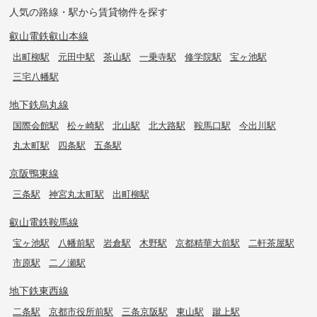
人気の路線・駅から賃貸物件を探す
叡山電鉄叡山本線
出町柳駅
元田中駅
茶山駅
一乗寺駅
修学院駅
宝ヶ池駅
三宅八幡駅
地下鉄烏丸線
国際会館駅
松ヶ崎駅
北山駅
北大路駅
鞍馬口駅
今出川駅
丸太町駅
四条駅
五条駅
京阪鴨東線
三条駅
神宮丸太町駅
出町柳駅
叡山電鉄鞍馬線
宝ヶ池駅
八幡前駅
岩倉駅
木野駅
京都精華大前駅
二軒茶屋駅
市原駅
二ノ瀬駅
地下鉄東西線
二条駅
京都市役所前駅
三条京阪駅
東山駅
蹴上駅