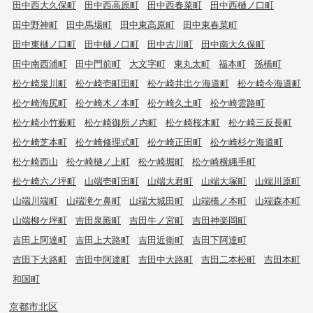
田中西大久保町
田中西高原町
田中西春菜町
田中西樋ノ口町
田中野神町
田中馬場町
田中東高原町
田中東春菜町
田中東樋ノ口町
田中樋ノ口町
田中古川町
田中南大久保町
田中南西浦町
田中門前町
大文字町
東丸太町
福本町
孫橋町
松ケ崎泉川町
松ケ崎壱町田町
松ケ崎井出ケ海道町
松ケ崎今海道町
松ケ崎海尻町
松ケ崎木ノ本町
松ケ崎久土町
松ケ崎雲路町
松ケ崎小竹薮町
松ケ崎御所ノ内町
松ケ崎桜木町
松ケ崎三反長町
松ケ崎芝本町
松ケ崎修理式町
松ケ崎正田町
松ケ崎杉ケ海道町
松ケ崎西山
松ケ崎樋ノ上町
松ケ崎堀町
松ケ崎横縄手町
松ケ崎六ノ坪町
山端壱町田町
山端大君町
山端大塚町
山端川原町
山端川端町
山端滝ケ鼻町
山端大城田町
山端橋ノ本町
山端森本町
山端柳ケ坪町
吉田泉殿町
吉田牛ノ宮町
吉田神楽岡町
吉田上阿達町
吉田上大路町
吉田近衛町
吉田下阿達町
吉田下大路町
吉田中阿達町
吉田中大路町
吉田二本松町
吉田本町
和国町
京都市北区