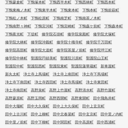
下鴨蓼倉町
下鴨塚本町
下鴨西半木町
下鴨西林町
下鴨西本町
下鴨東梅ノ木町
下鴨東半木町
下鴨東本町
下鴨本町
下鴨前萩町
下鴨松ノ木町
下鴨松原町
下鴨南芝町
下鴨南茶ノ木町
下鴨南野々神町
下鴨宮河町
下鴨宮崎町
下鴨森ケ前町
下鴨森本町
下鴨夜光町
下堤町
修学院石掛町
修学院泉殿町
修学院犬塚町
修学院大林町
修学院沖殿町
修学院十権寺町
修学院千万田町
修学院高部町
修学院大道町
修学院茶屋ノ前町
修学院坪江町
修学院中林町
聖護院円頓美町
聖護院川原町
聖護院山王町
聖護院中町
聖護院西町
聖護院東町
聖護院蓮華蔵町
新車屋町
新丸太町
浄土寺上馬場町
浄土寺上南田町
浄土寺下馬場町
浄土寺下南田町
浄土寺西田町
浄土寺馬場町
浄土寺東田町
浄土寺南田町
高野泉町
高野上竹屋町
高野清水町
高野竹屋町
高野蓼原町
高野玉岡町
高野西開町
高野東開町
田中飛鳥井町
田中大堰町
田中大久保町
田中上大久保町
田中上玄京町
田中上古川町
田中上柳町
田中北春菜町
田中玄京町
田中里ノ内町
田中里ノ前町
田中下柳町
田中関田町
田中高原町
田中西浦町