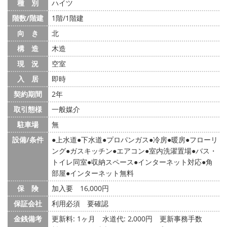
種 別
ハイツ
階数/階建
1階/1階建
向 き
北
構 造
木造
現 況
空室
入 居
即時
契約期間
2年
取引態様
一般媒介
駐車場
無
設備/条件
上水道
下水道
プロパンガス
冷房
暖房
フローリ
ング
ガスキッチン
エアコン
室内洗濯置場
バス・
トイレ同室
収納スペース
インターネット対応
角
部屋
インターネット無料
保 険
加入要 16,000円
保証会社
利用必須 要確認
金銭備考
更新料: 1ヶ月
水道代: 2,000円
更新事務手数