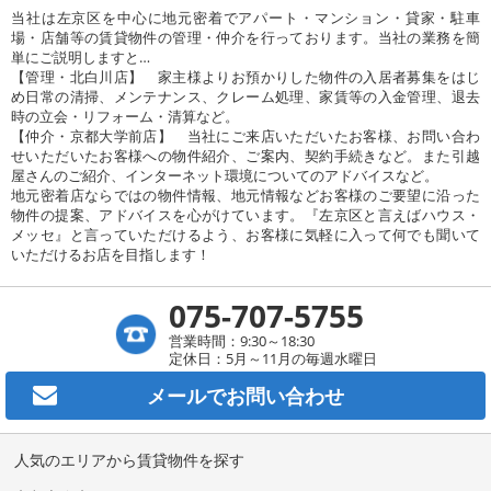
当社は左京区を中心に地元密着でアパート・マンション・貸家・駐車
場・店舗等の賃貸物件の管理・仲介を行っております。当社の業務を簡
単にご説明しますと…
【管理・北白川店】 家主様よりお預かりした物件の入居者募集をはじ
め日常の清掃、メンテナンス、クレーム処理、家賃等の入金管理、退去
時の立会・リフォーム・清算など。
【仲介・京都大学前店】 当社にご来店いただいたお客様、お問い合わ
せいただいたお客様への物件紹介、ご案内、契約手続きなど。また引越
屋さんのご紹介、インターネット環境についてのアドバイスなど。
地元密着店ならではの物件情報、地元情報などお客様のご要望に沿った
物件の提案、アドバイスを心がけています。『左京区と言えばハウス・
メッセ』と言っていただけるよう、お客様に気軽に入って何でも聞いて
いただけるお店を目指します！
075-707-5755
営業時間：9:30～18:30
定休日：5月～11月の毎週水曜日
メールで
お問い合わせ
人気のエリアから賃貸物件を探す