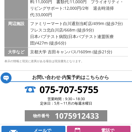
料:11,000円 書類代:11,000円 プライオリティ・
リビングサポート:12,000円/2年 退去時清掃
代:33,000円
周辺施設
ファミリーマート白川通別当町店/499m (徒歩7分)
フレスコ北白川店/668m (徒歩9分)
日本バプテスト病院(日本バプテスト連盟医療
団)/427m (徒歩6分)
大学など
京都大学 吉田キャンパス/1609m (徒歩21分)
表示の情報と現況に差異がある場合は現況優先となります。
お問い合わせ·内覧予約は
こちらから
075-707-5755
営業時間：9:30～18:30
定休日：5月～11月の毎週水曜日
1075912433
物件番号
メールで
電話で