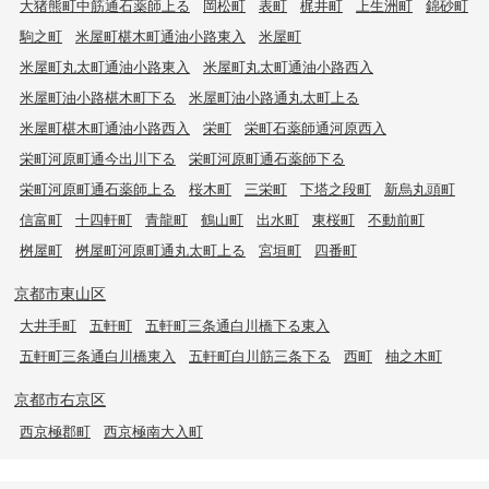
大猪熊町中筋通石薬師上る
岡松町
表町
梶井町
上生洲町
錦砂町
駒之町
米屋町椹木町通油小路東入
米屋町
米屋町丸太町通油小路東入
米屋町丸太町通油小路西入
米屋町油小路椹木町下る
米屋町油小路通丸太町上る
米屋町椹木町通油小路西入
栄町
栄町石薬師通河原西入
栄町河原町通今出川下る
栄町河原町通石薬師下る
栄町河原町通石薬師上る
桜木町
三栄町
下塔之段町
新烏丸頭町
信富町
十四軒町
青龍町
鶴山町
出水町
東桜町
不動前町
桝屋町
桝屋町河原町通丸太町上る
宮垣町
四番町
京都市東山区
大井手町
五軒町
五軒町三条通白川橋下る東入
五軒町三条通白川橋東入
五軒町白川筋三条下る
西町
柚之木町
京都市右京区
西京極郡町
西京極南大入町