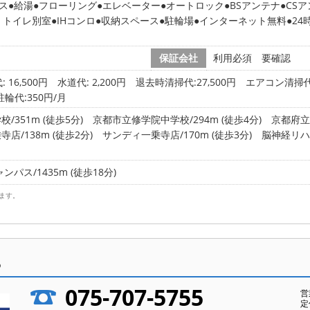
ス
給湯
フローリング
エレベーター
オートロック
BSアンテナ
CS
・トイレ別室
IHコンロ
収納スペース
駐輪場
インターネット無料
24
保証会社
利用必須 要確認
 16,500円
水道代: 2,200円
退去時清掃代:27,500円 エアコン清掃代:
 駐輪代:350円/月
351m (徒歩5分)
京都市立修学院中学校/294m (徒歩4分)
京都府立洛
/138m (徒歩2分)
サンディ一乗寺店/170m (徒歩3分)
脳神経リハビ
パス/1435m (徒歩18分)
ます。
ら
075-707-5755
営
定