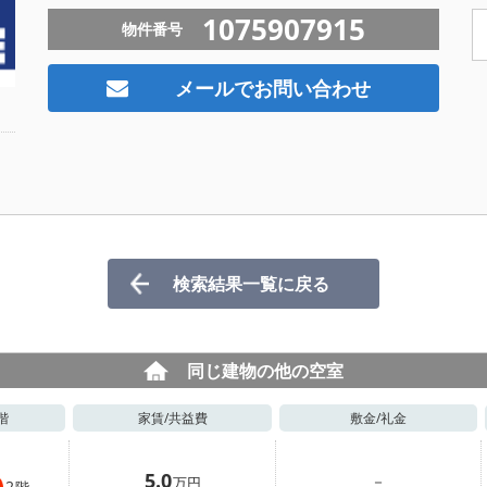
1075907915
物件番号
メールでお問い合わせ
検索結果一覧に戻る
同じ建物の他の空室
階
家賃/
共益費
敷金/
礼金
5.0
－
万円
2