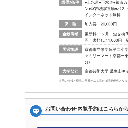
設備/条件
上水道
下水道
都市ガ
ン
室内洗濯置場
バス
インターネット無料
保 険
加入要 20,000円
金銭備考
更新料: 1ヶ月
鍵交換代:
円 書類代:11,000円
周辺施設
京都市立修学院第二小学校/
ァミリーマート京都一乗寺店
分)
大学など
京都芸術大学 瓜生山キャン
表示の情報と現況に差異がある場合は現況優先となり
お問い合わせ·内覧予約は
こちらか