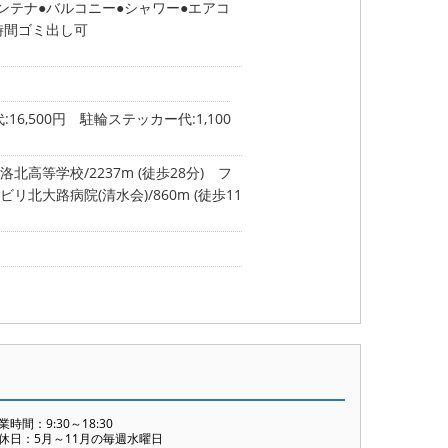
アンテナ
バルコニー
シャワー
エアコ
時間ゴミ出し可
16,500円 駐輪ステッカー代:1,100
北高等学校/2237m (徒歩28分)
フ
リ北大路病院(清水会)/860m (徒歩11
業時間：9:30～18:30
休日：5月～11月の毎週水曜日