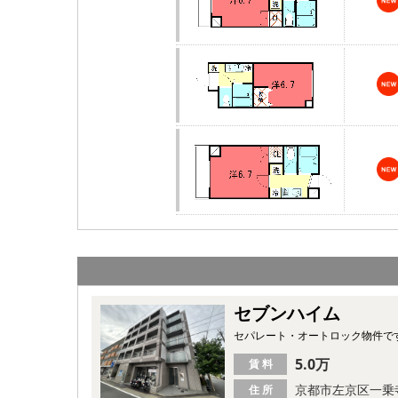
セブンハイム
セパレート・オートロック物件で
5.0万
賃 料
京都市左京区一乗
住 所