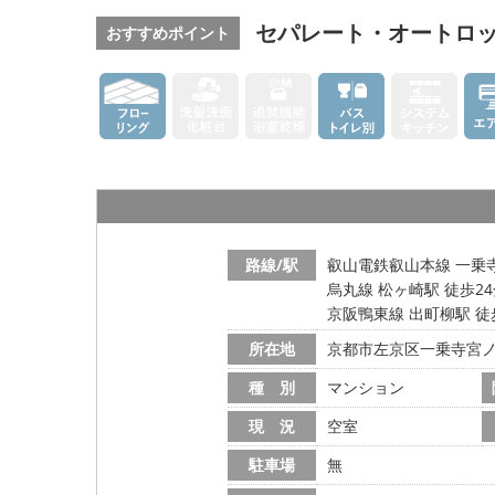
セパレート・オートロ
おすすめポイント
路線/駅
叡山電鉄叡山本線 一乗寺
烏丸線 松ヶ崎駅 徒歩2
京阪鴨東線 出町柳駅 徒
所在地
京都市左京区一乗寺宮
種 別
マンション
現 況
空室
駐車場
無