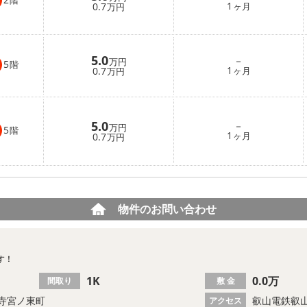
階
1
0.7
ヶ月
万円
5.0
－
万円
5
階
1
0.7
ヶ月
万円
5.0
－
万円
5
階
1
0.7
ヶ月
万円
物件のお問い合わせ
す！
1K
0.0万
間取り
敷 金
寺宮ノ東町
叡山電鉄叡山
アクセス