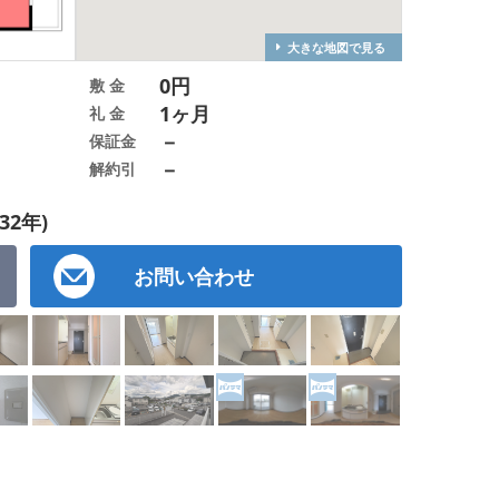
大きな地図で見る
0円
敷 金
1ヶ月
礼 金
－
保証金
－
解約引
32年)
お問い合わせ