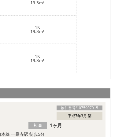
19.3
m²
1K
19.3
m²
1K
19.3
m²
物件番号/
1075907915
平成7年3月 築
1ヶ月
礼 金
本線 一乗寺駅 徒歩5分