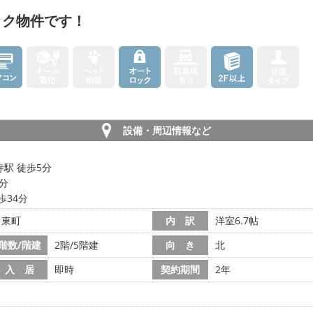
ック物件です！
設備・周辺情報など
駅 徒歩5分
4分
歩34分
ノ東町
内 訳
洋室6.7帖
階数/階建
2階/5階建
向 き
北
入 居
即時
契約期間
2年