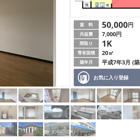
50,000
円
賃 料
7,000円
共益費
1K
間取り
20㎡
専有面積
平成7年3月 (築
築年月
お気に入り
登録