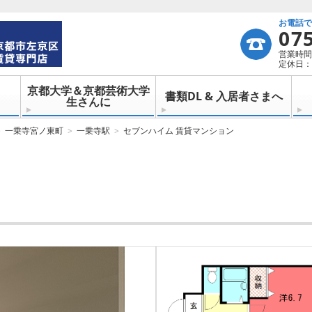
お電話
07
営業時間：
定休日：
京都大学＆京都芸術大学
書類DL & 入居者さまへ
生さんに
一乗寺宮ノ東町
一乗寺駅
セブンハイム 賃貸マンション