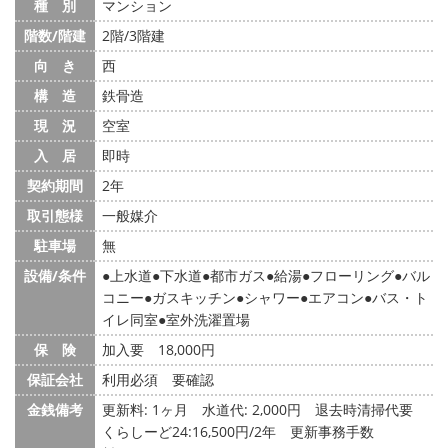
種 別
マンション
階数/階建
2階/3階建
向 き
西
構 造
鉄骨造
現 況
空室
入 居
即時
契約期間
2年
取引態様
一般媒介
駐車場
無
設備/条件
上水道
下水道
都市ガス
給湯
フローリング
バル
コニー
ガスキッチン
シャワー
エアコン
バス・ト
イレ同室
室外洗濯置場
保 険
加入要 18,000円
保証会社
利用必須 要確認
金銭備考
更新料: 1ヶ月
水道代: 2,000円
退去時清掃代要
くらしーど24:16,500円/2年 更新事務手数