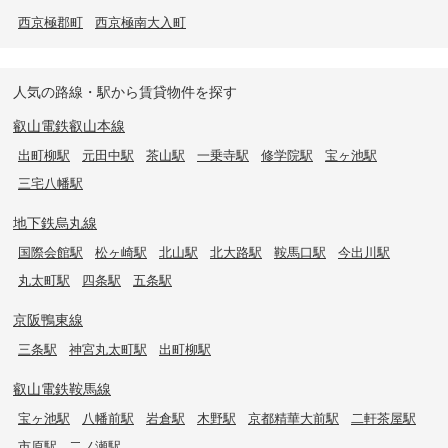
西京極郡町
西京極南大入町
人気の路線・駅から賃貸物件を探す
叡山電鉄叡山本線
出町柳駅
元田中駅
茶山駅
一乗寺駅
修学院駅
宝ヶ池駅
三宅八幡駅
地下鉄烏丸線
国際会館駅
松ヶ崎駅
北山駅
北大路駅
鞍馬口駅
今出川駅
丸太町駅
四条駅
五条駅
京阪鴨東線
三条駅
神宮丸太町駅
出町柳駅
叡山電鉄鞍馬線
宝ヶ池駅
八幡前駅
岩倉駅
木野駅
京都精華大前駅
二軒茶屋駅
市原駅
二ノ瀬駅