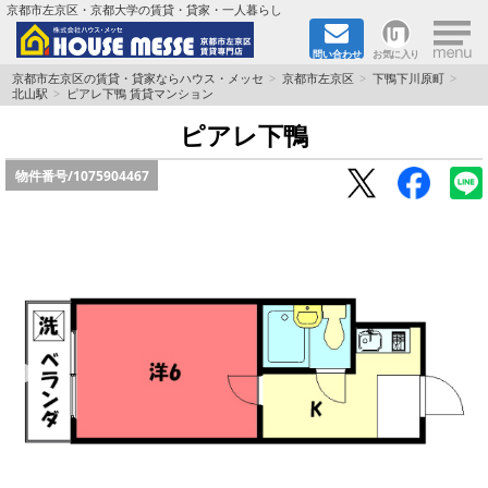
×
京都市左京区・京都大学の賃貸・貸家・一人暮らし
問い合わせ
お気に入り
TOPページ
京都市左京区の賃貸・貸家ならハウス・メッセ
京都市左京区
下鴨下川原町
北山駅
ピアレ下鴨 賃貸マンション
地図から検索
ピアレ下鴨
物件番号/
1075904467
地域から検索
京都大学＆京都芸術大学生さんに
書類DL & 入居者さまへ
家族で住むならマンション？賃家？
一人暮らしの物件特集
ペット相談OKの賃貸！