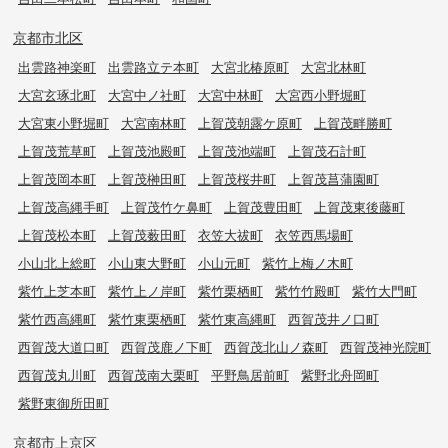
京都市北区
出雲路神楽町
出雲路立テ本町
大宮北椿原町
大宮北林町
大宮玄琢北町
大宮中ノ社町
大宮中林町
大宮西小野堀町
大宮東小野堀町
大宮南林町
上賀茂朝露ケ原町
上賀茂畔勝町
上賀茂荒草町
上賀茂池殿町
上賀茂池端町
上賀茂石計町
上賀茂岡本町
上賀茂榊田町
上賀茂桜井町
上賀茂菖蒲園町
上賀茂高縄手町
上賀茂竹ケ鼻町
上賀茂豊田町
上賀茂東後藤町
上賀茂松本町
上賀茂薮田町
衣笠大祓町
衣笠西馬場町
小山北上総町
小山東大野町
小山元町
紫竹上梅ノ木町
紫竹上芝本町
紫竹上ノ岸町
紫竹栗栖町
紫竹竹殿町
紫竹大門町
紫竹西高縄町
紫竹東栗栖町
紫竹東高縄町
西賀茂井ノ口町
西賀茂大道口町
西賀茂鹿ノ下町
西賀茂北山ノ森町
西賀茂神光院町
西賀茂丸川町
西賀茂南大栗町
平野鳥居前町
紫野北舟岡町
紫野東御所田町
京都市上京区