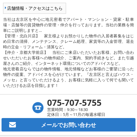
店舗情報・アクセスはこちら
当社は左京区を中心に地元密着でアパート・マンション・貸家・駐車
場・店舗等の賃貸物件の管理・仲介を行っております。当社の業務を簡
単にご説明しますと…
【管理・北白川店】 家主様よりお預かりした物件の入居者募集をはじ
め日常の清掃、メンテナンス、クレーム処理、家賃等の入金管理、退去
時の立会・リフォーム・清算など。
【仲介・京都大学前店】 当社にご来店いただいたお客様、お問い合わ
せいただいたお客様への物件紹介、ご案内、契約手続きなど。また引越
屋さんのご紹介、インターネット環境についてのアドバイスなど。
地元密着店ならではの物件情報、地元情報などお客様のご要望に沿った
物件の提案、アドバイスを心がけています。『左京区と言えばハウス・
メッセ』と言っていただけるよう、お客様に気軽に入って何でも聞いて
いただけるお店を目指します！
075-707-5755
営業時間：9:30～18:30
定休日：5月～11月の毎週水曜日
メールで
お問い合わせ