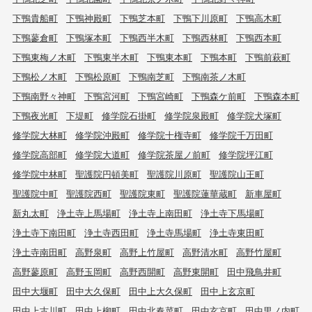
下鴨貴船町
下鴨神殿町
下鴨芝本町
下鴨下川原町
下鴨高木町
下鴨蓼倉町
下鴨塚本町
下鴨西半木町
下鴨西林町
下鴨西本町
下鴨東梅ノ木町
下鴨東半木町
下鴨東本町
下鴨本町
下鴨前萩町
下鴨松ノ木町
下鴨松原町
下鴨南芝町
下鴨南茶ノ木町
下鴨南野々神町
下鴨宮河町
下鴨宮崎町
下鴨森ケ前町
下鴨森本町
下鴨夜光町
下堤町
修学院石掛町
修学院泉殿町
修学院犬塚町
修学院大林町
修学院沖殿町
修学院十権寺町
修学院千万田町
修学院高部町
修学院大道町
修学院茶屋ノ前町
修学院坪江町
修学院中林町
聖護院円頓美町
聖護院川原町
聖護院山王町
聖護院中町
聖護院西町
聖護院東町
聖護院蓮華蔵町
新車屋町
新丸太町
浄土寺上馬場町
浄土寺上南田町
浄土寺下馬場町
浄土寺下南田町
浄土寺西田町
浄土寺馬場町
浄土寺東田町
浄土寺南田町
高野泉町
高野上竹屋町
高野清水町
高野竹屋町
高野蓼原町
高野玉岡町
高野西開町
高野東開町
田中飛鳥井町
田中大堰町
田中大久保町
田中上大久保町
田中上玄京町
田中上古川町
田中上柳町
田中北春菜町
田中玄京町
田中里ノ内町