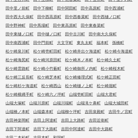
田中里ノ前町
田中下柳町
田中関田町
田中高原町
田中西浦町
田中西大久保町
田中西高原町
田中西春菜町
田中西樋ノ口町
田中野神町
田中馬場町
田中東高原町
田中東春菜町
田中東樋ノ口町
田中樋ノ口町
田中古川町
田中南大久保町
田中南西浦町
田中門前町
大文字町
東丸太町
福本町
孫橋町
松ケ崎泉川町
松ケ崎壱町田町
松ケ崎井出ケ海道町
松ケ崎今海道町
松ケ崎海尻町
松ケ崎河原田町
松ケ崎木ノ本町
松ケ崎久土町
松ケ崎雲路町
松ケ崎小竹薮町
松ケ崎御所ノ内町
松ケ崎桜木町
松ケ崎三反長町
松ケ崎芝本町
松ケ崎修理式町
松ケ崎正田町
松ケ崎杉ケ海道町
松ケ崎西山
松ケ崎樋ノ上町
松ケ崎堀町
松ケ崎横縄手町
松ケ崎六ノ坪町
山端壱町田町
山端大君町
山端大塚町
山端川原町
山端川端町
山端滝ケ鼻町
山端大城田町
山端橋ノ本町
山端森本町
山端柳ケ坪町
吉田泉殿町
吉田牛ノ宮町
吉田神楽岡町
吉田上阿達町
吉田上大路町
吉田近衛町
吉田下阿達町
吉田下大路町
吉田中阿達町
吉田中大路町
吉田二本松町
吉田本町
和国町