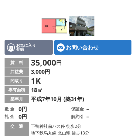
特選物件
ハウスメーカー施工特集！
路線·駅から探す
IT重説について
お気に入り
お問い合わせ
登録
スタッフ紹介
35,000
円
賃 料
3,000円
共益費
賃貸管理の北白川店
1K
間取り
店舗情報·アクセス
18㎡
専有面積
平成7年10月 (築31年)
築年月
会社概要
0円
－
敷 金
保証金
0円
－
礼 金
解約引
メールでお問い合わせ
交 通
下鴨神社前バス停 徒歩2分
地下鉄烏丸線 北山駅 徒歩13分