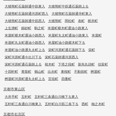
大猪熊町石薬師通中筋東入
大猪熊町中筋通石薬師上る
大猪熊町石薬師通河原町西入
大猪熊町石薬師通寺町東入
大猪熊町石薬師通中筋西入
大猪熊町
岡松町
表町
梶井町
上生洲町
錦砂町
駒之町
米屋町椹木町通油小路東入
米屋町椹木町通油小路西入
米屋町丸太町通油小路東入
米屋町
米屋町丸太町通油小路西入
米屋町油小路椹木町下る
米屋町油小路通丸太町上る
栄町河原町通石薬師下る
栄町
栄町河原町通今出川下る
栄町石薬師通河原西入
栄町河原町通石薬師上る
桜木町
下塔之段町
新烏丸頭町
信富町
十四軒町
青龍町
鶴山町
出水町
東桜町
不動前町
桝屋町
桝屋町河原町通丸太町上る
宮垣町
四番町
京都市東山区
大井手町
五軒町
五軒町三条通白川橋下る東入
五軒町三条通白川橋東入
五軒町白川筋三条下る
西町
柚之木町
京都市右京区