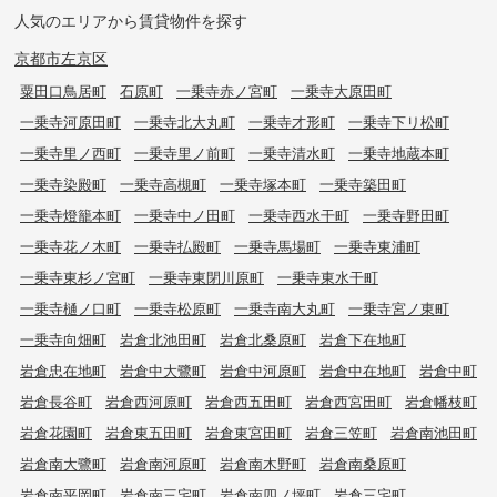
人気のエリアから賃貸物件を探す
京都市左京区
粟田口鳥居町
石原町
一乗寺赤ノ宮町
一乗寺大原田町
一乗寺河原田町
一乗寺北大丸町
一乗寺才形町
一乗寺下リ松町
一乗寺里ノ西町
一乗寺里ノ前町
一乗寺清水町
一乗寺地蔵本町
一乗寺染殿町
一乗寺高槻町
一乗寺塚本町
一乗寺築田町
一乗寺燈籠本町
一乗寺中ノ田町
一乗寺西水干町
一乗寺野田町
一乗寺花ノ木町
一乗寺払殿町
一乗寺馬場町
一乗寺東浦町
一乗寺東杉ノ宮町
一乗寺東閉川原町
一乗寺東水干町
一乗寺樋ノ口町
一乗寺松原町
一乗寺南大丸町
一乗寺宮ノ東町
一乗寺向畑町
岩倉北池田町
岩倉北桑原町
岩倉下在地町
岩倉忠在地町
岩倉中大鷺町
岩倉中河原町
岩倉中在地町
岩倉中町
岩倉長谷町
岩倉西河原町
岩倉西五田町
岩倉西宮田町
岩倉幡枝町
岩倉花園町
岩倉東五田町
岩倉東宮田町
岩倉三笠町
岩倉南池田町
岩倉南大鷺町
岩倉南河原町
岩倉南木野町
岩倉南桑原町
岩倉南平岡町
岩倉南三宅町
岩倉南四ノ坪町
岩倉三宅町