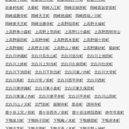
岩倉村松町
大菊町
岡崎入江町
岡崎北御所町
岡崎真如堂前町
岡崎成勝寺町
岡崎天王町
岡崎徳成町
岡崎西福ノ川町
岡崎東天王町
岡崎法勝寺町
上高野稲荷町
上高野大塚町
上高野奥小森町
上高野上荒蒔町
上高野口小森町
上高野西明寺山
上高野薩田町
上高野仲町
上高野西氷室町
上高野畑ケ田町
上高野畑町
上高野古川町
上高野山ノ橋町
上高野隣好町
菊鉾町
北白川伊織町
北白川瓜生山町
北白川追分町
北白川上池田町
北白川上終町
北白川上別当町
北白川久保田町
北白川仕伏町
北白川下池田町
北白川下別当町
北白川瀬ノ内町
北白川大堂町
北白川蔦町
北白川堂ノ前町
北白川西平井町
北白川西町
北白川東伊織町
北白川東小倉町
北白川東久保田町
北白川東瀬ノ内町
北白川東平井町
北白川平井町
北白川山田町
北白川山ノ元町
北門前町
銀閣寺町
黒谷町
讃州寺町
鹿ケ谷上宮ノ前町
鹿ケ谷西寺ノ前町
鹿ケ谷法然院西町
静市市原町
下鴨泉川町
下鴨狗子田町
下鴨梅ノ木町
下鴨膳部町
下鴨岸本町
下鴨北芝町
下鴨北園町
下鴨北茶ノ木町
下鴨北野々神町