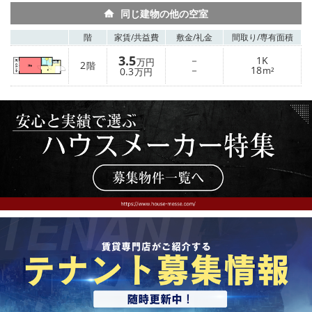
同じ建物の他の空室
階
家賃/
共益費
敷金/
礼金
間取り/
専有面積
3.5
－
1K
万円
2
階
－
18
0.3
m²
万円