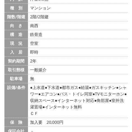
種 別
マンション
階数/階建
2階/2階建
向 き
南西
構 造
鉄骨造
現 況
空室
入 居
即時
契約期間
2年
取引態様
一般媒介
駐車場
無
設備/条件
上水道
下水道
都市ガス
給湯
ガスキッチン
シャ
ワー
エアコン
バス・トイレ同室
TVモニターホン
収納スペース
インターネット対応
角部屋
室外洗
濯置場
インターネット無料
ＣＦ
保 険
加入要 20,000円
保証会社
－