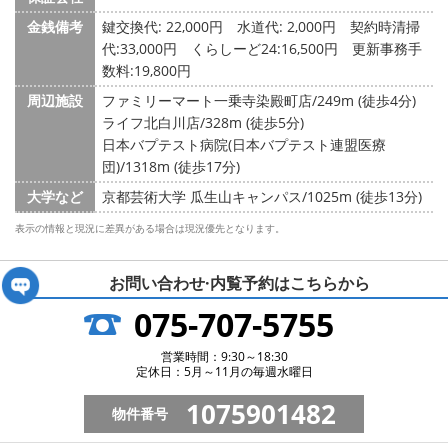
金銭備考
鍵交換代: 22,000円
水道代: 2,000円
契約時清掃
代:33,000円 くらしーど24:16,500円 更新事務手
数料:19,800円
周辺施設
ファミリーマート一乗寺染殿町店/249m (徒歩4分)
ライフ北白川店/328m (徒歩5分)
日本バプテスト病院(日本バプテスト連盟医療
団)/1318m (徒歩17分)
大学など
京都芸術大学 瓜生山キャンパス/1025m (徒歩13分)
表示の情報と現況に差異がある場合は現況優先となります。
お問い合わせ·内覧予約は
こちらから
075-707-5755
営業時間：9:30～18:30
定休日：5月～11月の毎週水曜日
1075901482
物件番号