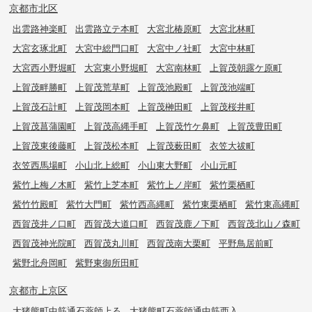
京都市北区
出雲路神楽町
出雲路立テ本町
大宮北椿原町
大宮北林町
大宮玄琢北町
大宮中総門口町
大宮中ノ社町
大宮中林町
大宮西小野堀町
大宮東小野堀町
大宮南林町
上賀茂朝露ケ原町
上賀茂畔勝町
上賀茂荒草町
上賀茂池殿町
上賀茂池端町
上賀茂石計町
上賀茂岡本町
上賀茂榊田町
上賀茂桜井町
上賀茂菖蒲園町
上賀茂高縄手町
上賀茂竹ケ鼻町
上賀茂豊田町
上賀茂東後藤町
上賀茂松本町
上賀茂薮田町
衣笠大祓町
衣笠西馬場町
小山北上総町
小山東大野町
小山元町
紫竹上梅ノ木町
紫竹上芝本町
紫竹上ノ岸町
紫竹栗栖町
紫竹竹殿町
紫竹大門町
紫竹西高縄町
紫竹東栗栖町
紫竹東高縄町
西賀茂井ノ口町
西賀茂大道口町
西賀茂鹿ノ下町
西賀茂北山ノ森町
西賀茂神光院町
西賀茂丸川町
西賀茂南大栗町
平野鳥居前町
紫野北舟岡町
紫野東御所田町
京都市上京区
大猪熊町中筋通石薬師上る
大猪熊町石薬師通中筋西入