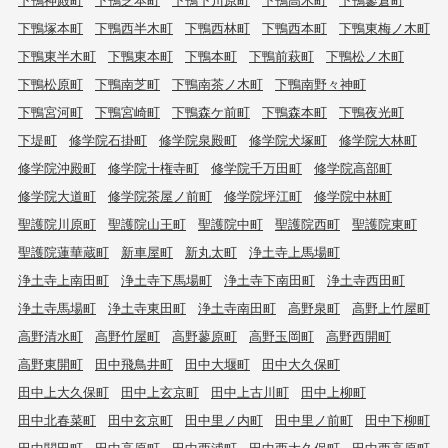
下鴨塚本町
下鴨西半木町
下鴨西林町
下鴨西本町
下鴨東梅ノ木町
下鴨東半木町
下鴨東本町
下鴨本町
下鴨前萩町
下鴨松ノ木町
下鴨松原町
下鴨南芝町
下鴨南茶ノ木町
下鴨南野々神町
下鴨宮河町
下鴨宮崎町
下鴨森ケ前町
下鴨森本町
下鴨夜光町
下堤町
修学院石掛町
修学院泉殿町
修学院犬塚町
修学院大林町
修学院沖殿町
修学院十権寺町
修学院千万田町
修学院高部町
修学院大道町
修学院茶屋ノ前町
修学院坪江町
修学院中林町
聖護院川原町
聖護院山王町
聖護院中町
聖護院西町
聖護院東町
聖護院蓮華蔵町
新車屋町
新丸太町
浄土寺上馬場町
浄土寺上南田町
浄土寺下馬場町
浄土寺下南田町
浄土寺西田町
浄土寺馬場町
浄土寺東田町
浄土寺南田町
高野泉町
高野上竹屋町
高野清水町
高野竹屋町
高野蓼原町
高野玉岡町
高野西開町
高野東開町
田中飛鳥井町
田中大堰町
田中大久保町
田中上大久保町
田中上玄京町
田中上古川町
田中上柳町
田中北春菜町
田中玄京町
田中里ノ内町
田中里ノ前町
田中下柳町
田中関田町
田中高原町
田中西浦町
田中西大久保町
田中西高原町