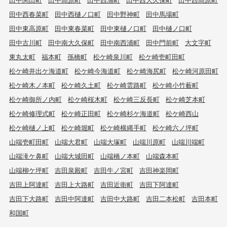
田中西春菜町
田中西樋ノ口町
田中野神町
田中馬場町
田中東高原町
田中東春菜町
田中東樋ノ口町
田中樋ノ口町
田中古川町
田中南大久保町
田中南西浦町
田中門前町
大文字町
東丸太町
福本町
孫橋町
松ケ崎泉川町
松ケ崎壱町田町
松ケ崎井出ケ海道町
松ケ崎今海道町
松ケ崎海尻町
松ケ崎河原田町
松ケ崎木ノ本町
松ケ崎久土町
松ケ崎雲路町
松ケ崎小竹薮町
松ケ崎御所ノ内町
松ケ崎桜木町
松ケ崎三反長町
松ケ崎芝本町
松ケ崎修理式町
松ケ崎正田町
松ケ崎杉ケ海道町
松ケ崎西山
松ケ崎樋ノ上町
松ケ崎堀町
松ケ崎横縄手町
松ケ崎六ノ坪町
山端壱町田町
山端大君町
山端大塚町
山端川原町
山端川端町
山端滝ケ鼻町
山端大城田町
山端橋ノ本町
山端森本町
山端柳ケ坪町
吉田泉殿町
吉田牛ノ宮町
吉田神楽岡町
吉田上阿達町
吉田上大路町
吉田近衛町
吉田下阿達町
吉田下大路町
吉田中阿達町
吉田中大路町
吉田二本松町
吉田本町
和国町