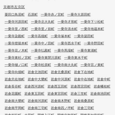
京都市左京区
粟田口鳥居町
石原町
一乗寺赤ノ宮町
一乗寺大原田町
一乗寺河原田町
一乗寺北大丸町
一乗寺才形町
一乗寺下リ松町
一乗寺里ノ西町
一乗寺里ノ前町
一乗寺清水町
一乗寺地蔵本町
一乗寺染殿町
一乗寺高槻町
一乗寺塚本町
一乗寺築田町
一乗寺燈籠本町
一乗寺中ノ田町
一乗寺西水干町
一乗寺野田町
一乗寺花ノ木町
一乗寺払殿町
一乗寺馬場町
一乗寺東浦町
一乗寺東杉ノ宮町
一乗寺東閉川原町
一乗寺東水干町
一乗寺樋ノ口町
一乗寺松原町
一乗寺南大丸町
一乗寺宮ノ東町
一乗寺向畑町
岩倉北池田町
岩倉北桑原町
岩倉下在地町
岩倉忠在地町
岩倉中大鷺町
岩倉中河原町
岩倉中在地町
岩倉中町
岩倉長谷町
岩倉西河原町
岩倉西五田町
岩倉西宮田町
岩倉幡枝町
岩倉花園町
岩倉東五田町
岩倉東宮田町
岩倉三笠町
岩倉南池田町
岩倉南大鷺町
岩倉南河原町
岩倉南木野町
岩倉南桑原町
岩倉南平岡町
岩倉南三宅町
岩倉南四ノ坪町
岩倉三宅町
岩倉村松町
大菊町
岡崎入江町
岡崎北御所町
岡崎真如堂前町