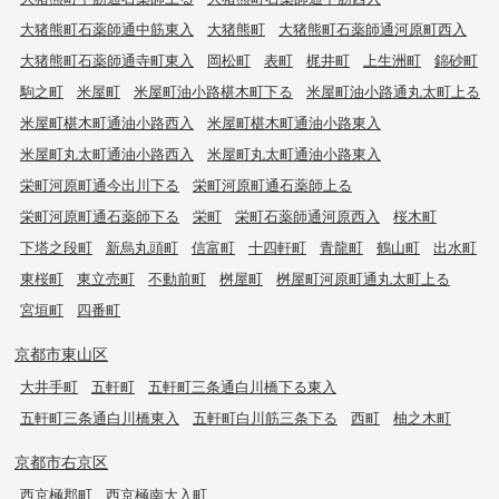
大猪熊町石薬師通中筋東入
大猪熊町
大猪熊町石薬師通河原町西入
大猪熊町石薬師通寺町東入
岡松町
表町
梶井町
上生洲町
錦砂町
駒之町
米屋町
米屋町油小路椹木町下る
米屋町油小路通丸太町上る
米屋町椹木町通油小路西入
米屋町椹木町通油小路東入
米屋町丸太町通油小路西入
米屋町丸太町通油小路東入
栄町河原町通今出川下る
栄町河原町通石薬師上る
栄町河原町通石薬師下る
栄町
栄町石薬師通河原西入
桜木町
下塔之段町
新烏丸頭町
信富町
十四軒町
青龍町
鶴山町
出水町
東桜町
東立売町
不動前町
桝屋町
桝屋町河原町通丸太町上る
宮垣町
四番町
京都市東山区
大井手町
五軒町
五軒町三条通白川橋下る東入
五軒町三条通白川橋東入
五軒町白川筋三条下る
西町
柚之木町
京都市右京区
西京極郡町
西京極南大入町