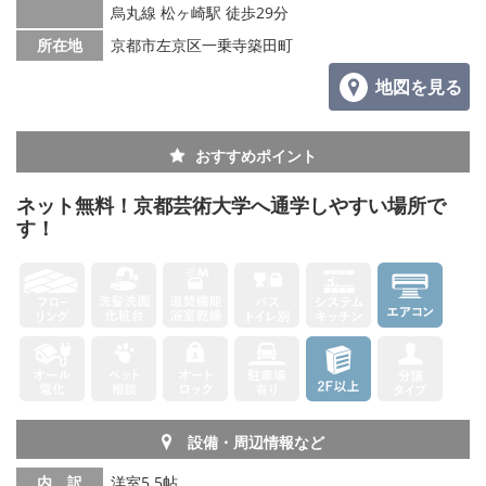
烏丸線 松ヶ崎駅 徒歩29分
所在地
京都市左京区一乗寺築田町
地図を見る
おすすめポイント
ネット無料！京都芸術大学へ通学しやすい場所で
す！
設備・周辺情報など
内 訳
洋室5.5帖