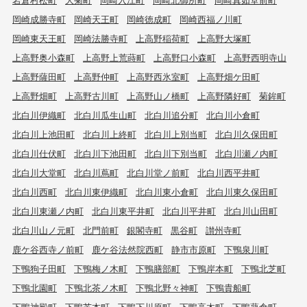
岡崎成勝寺町
岡崎天王町
岡崎徳成町
岡崎西福ノ川町
岡崎東天王町
岡崎法勝寺町
上高野稲荷町
上高野大塚町
上高野奥小森町
上高野上荒蒔町
上高野口小森町
上高野西明寺山
上高野薩田町
上高野仲町
上高野西氷室町
上高野畑ケ田町
上高野畑町
上高野古川町
上高野山ノ橋町
上高野隣好町
菊鉾町
北白川伊織町
北白川瓜生山町
北白川追分町
北白川小倉町
北白川上池田町
北白川上終町
北白川上別当町
北白川久保田町
北白川仕伏町
北白川下池田町
北白川下別当町
北白川瀬ノ内町
北白川大堂町
北白川蔦町
北白川堂ノ前町
北白川西平井町
北白川西町
北白川東伊織町
北白川東小倉町
北白川東久保田町
北白川東瀬ノ内町
北白川東平井町
北白川平井町
北白川山田町
北白川山ノ元町
北門前町
銀閣寺町
黒谷町
讃州寺町
鹿ケ谷西寺ノ前町
鹿ケ谷法然院西町
静市市原町
下鴨泉川町
下鴨狗子田町
下鴨梅ノ木町
下鴨膳部町
下鴨岸本町
下鴨北芝町
下鴨北園町
下鴨北茶ノ木町
下鴨北野々神町
下鴨貴船町
下鴨神殿町
下鴨芝本町
下鴨下川原町
下鴨高木町
下鴨蓼倉町