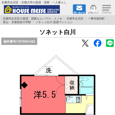
×
京都市左京区・京都大学の賃貸・貸家・一人暮らし
問い合わせ
お気に入り
TOPページ
京都市左京区の賃貸・貸家ならハウス・メッセ
京都市左京区
一乗寺築田町
茶山・京都芸術大学駅
ソネット白川 賃貸マンション
地図から検索
ソネット白川
物件番号/
1075901482
地域から検索
京都大学＆京都芸術大学生さんに
書類DL & 入居者さまへ
家族で住むならマンション？賃家？
一人暮らしの物件特集
ペット相談OKの賃貸！