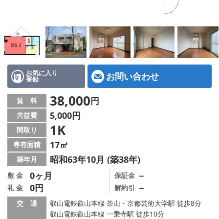
特選物件
ハウスメーカー施工特集！
路線·駅から探す
IT重説について
お気に入り
お問い合わせ
登録
スタッフ紹介
38,000
円
賃 料
5,000円
共益費
賃貸管理の北白川店
1K
間取り
店舗情報·アクセス
17㎡
専有面積
昭和63年10月 (築38年)
築年月
会社概要
0ヶ月
－
敷 金
保証金
0円
－
礼 金
解約引
メールでお問い合わせ
交 通
叡山電鉄叡山本線 茶山・京都芸術大学駅 徒歩8分
叡山電鉄叡山本線 一乗寺駅 徒歩10分