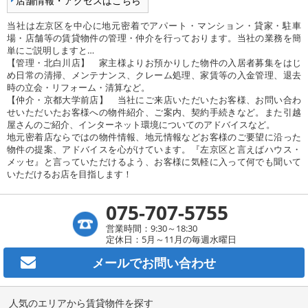
店舗情報・アクセスはこちら
当社は左京区を中心に地元密着でアパート・マンション・貸家・駐車
場・店舗等の賃貸物件の管理・仲介を行っております。当社の業務を簡
単にご説明しますと…
【管理・北白川店】 家主様よりお預かりした物件の入居者募集をはじ
め日常の清掃、メンテナンス、クレーム処理、家賃等の入金管理、退去
時の立会・リフォーム・清算など。
【仲介・京都大学前店】 当社にご来店いただいたお客様、お問い合わ
せいただいたお客様への物件紹介、ご案内、契約手続きなど。また引越
屋さんのご紹介、インターネット環境についてのアドバイスなど。
地元密着店ならではの物件情報、地元情報などお客様のご要望に沿った
物件の提案、アドバイスを心がけています。『左京区と言えばハウス・
メッセ』と言っていただけるよう、お客様に気軽に入って何でも聞いて
いただけるお店を目指します！
075-707-5755
営業時間：9:30～18:30
定休日：5月～11月の毎週水曜日
メールで
お問い合わせ
人気のエリアから賃貸物件を探す