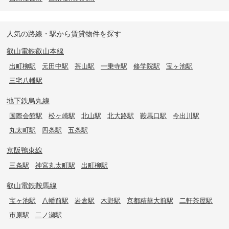
人気の路線・駅から賃貸物件を探す
叡山電鉄叡山本線
出町柳駅
元田中駅
茶山駅
一乗寺駅
修学院駅
宝ヶ池駅
三宅八幡駅
地下鉄烏丸線
国際会館駅
松ヶ崎駅
北山駅
北大路駅
鞍馬口駅
今出川駅
丸太町駅
四条駅
五条駅
京阪鴨東線
三条駅
神宮丸太町駅
出町柳駅
叡山電鉄鞍馬線
宝ヶ池駅
八幡前駅
岩倉駅
木野駅
京都精華大前駅
二軒茶屋駅
市原駅
二ノ瀬駅