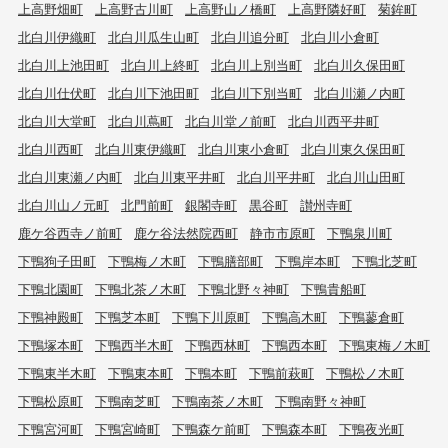
上高野畑町
上高野古川町
上高野山ノ橋町
上高野隣好町
菊鉾町
北白川伊織町
北白川瓜生山町
北白川追分町
北白川小倉町
北白川上池田町
北白川上終町
北白川上別当町
北白川久保田町
北白川仕伏町
北白川下池田町
北白川下別当町
北白川瀬ノ内町
北白川大堂町
北白川蔦町
北白川堂ノ前町
北白川西平井町
北白川西町
北白川東伊織町
北白川東小倉町
北白川東久保田町
北白川東瀬ノ内町
北白川東平井町
北白川平井町
北白川山田町
北白川山ノ元町
北門前町
銀閣寺町
黒谷町
讃州寺町
鹿ケ谷西寺ノ前町
鹿ケ谷法然院西町
静市市原町
下鴨泉川町
下鴨狗子田町
下鴨梅ノ木町
下鴨膳部町
下鴨岸本町
下鴨北芝町
下鴨北園町
下鴨北茶ノ木町
下鴨北野々神町
下鴨貴船町
下鴨神殿町
下鴨芝本町
下鴨下川原町
下鴨高木町
下鴨蓼倉町
下鴨塚本町
下鴨西半木町
下鴨西林町
下鴨西本町
下鴨東梅ノ木町
下鴨東半木町
下鴨東本町
下鴨本町
下鴨前萩町
下鴨松ノ木町
下鴨松原町
下鴨南芝町
下鴨南茶ノ木町
下鴨南野々神町
下鴨宮河町
下鴨宮崎町
下鴨森ケ前町
下鴨森本町
下鴨夜光町