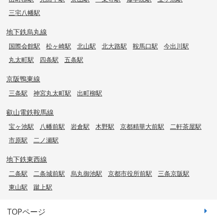
三宅八幡駅
地下鉄烏丸線
国際会館駅
松ヶ崎駅
北山駅
北大路駅
鞍馬口駅
今出川駅
丸太町駅
四条駅
五条駅
京阪鴨東線
三条駅
神宮丸太町駅
出町柳駅
叡山電鉄鞍馬線
宝ヶ池駅
八幡前駅
岩倉駅
木野駅
京都精華大前駅
二軒茶屋駅
市原駅
二ノ瀬駅
地下鉄東西線
二条駅
二条城前駅
烏丸御池駅
京都市役所前駅
三条京阪駅
東山駅
蹴上駅
TOPページ