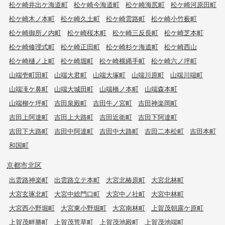
松ケ崎井出ケ海道町
松ケ崎今海道町
松ケ崎海尻町
松ケ崎河原田町
松ケ崎木ノ本町
松ケ崎久土町
松ケ崎雲路町
松ケ崎小竹薮町
松ケ崎御所ノ内町
松ケ崎桜木町
松ケ崎三反長町
松ケ崎芝本町
松ケ崎修理式町
松ケ崎正田町
松ケ崎杉ケ海道町
松ケ崎西山
松ケ崎樋ノ上町
松ケ崎堀町
松ケ崎横縄手町
松ケ崎六ノ坪町
山端壱町田町
山端大君町
山端大塚町
山端川原町
山端川端町
山端滝ケ鼻町
山端大城田町
山端橋ノ本町
山端森本町
山端柳ケ坪町
吉田泉殿町
吉田牛ノ宮町
吉田神楽岡町
吉田上阿達町
吉田上大路町
吉田近衛町
吉田下阿達町
吉田下大路町
吉田中阿達町
吉田中大路町
吉田二本松町
吉田本町
和国町
京都市北区
出雲路神楽町
出雲路立テ本町
大宮北椿原町
大宮北林町
大宮玄琢北町
大宮中総門口町
大宮中ノ社町
大宮中林町
大宮西小野堀町
大宮東小野堀町
大宮南林町
上賀茂朝露ケ原町
上賀茂畔勝町
上賀茂荒草町
上賀茂池殿町
上賀茂池端町