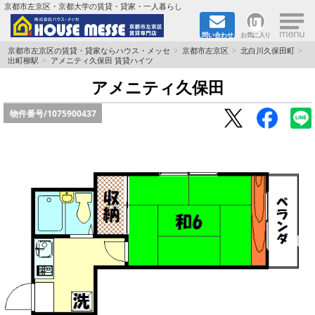
×
京都市左京区・京都大学の賃貸・貸家・一人暮らし
問い合わせ
お気に入り
TOPページ
京都市左京区の賃貸・貸家ならハウス・メッセ
京都市左京区
北白川久保田町
出町柳駅
アメニティ久保田 賃貸ハイツ
地図から検索
アメニティ久保田
物件番号/
1075900437
地域から検索
京都大学＆京都芸術大学生さんに
書類DL & 入居者さまへ
家族で住むならマンション？賃家？
一人暮らしの物件特集
ペット相談OKの賃貸！