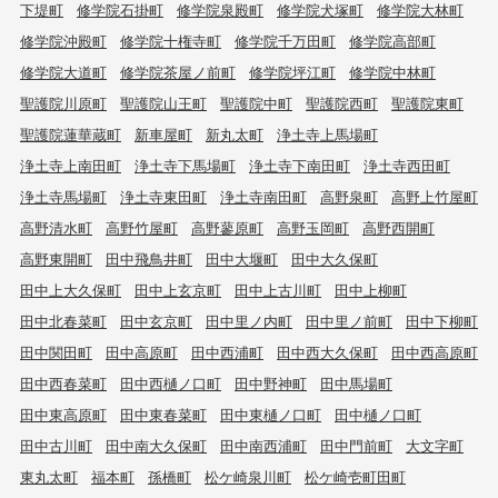
下堤町
修学院石掛町
修学院泉殿町
修学院犬塚町
修学院大林町
修学院沖殿町
修学院十権寺町
修学院千万田町
修学院高部町
修学院大道町
修学院茶屋ノ前町
修学院坪江町
修学院中林町
聖護院川原町
聖護院山王町
聖護院中町
聖護院西町
聖護院東町
聖護院蓮華蔵町
新車屋町
新丸太町
浄土寺上馬場町
浄土寺上南田町
浄土寺下馬場町
浄土寺下南田町
浄土寺西田町
浄土寺馬場町
浄土寺東田町
浄土寺南田町
高野泉町
高野上竹屋町
高野清水町
高野竹屋町
高野蓼原町
高野玉岡町
高野西開町
高野東開町
田中飛鳥井町
田中大堰町
田中大久保町
田中上大久保町
田中上玄京町
田中上古川町
田中上柳町
田中北春菜町
田中玄京町
田中里ノ内町
田中里ノ前町
田中下柳町
田中関田町
田中高原町
田中西浦町
田中西大久保町
田中西高原町
田中西春菜町
田中西樋ノ口町
田中野神町
田中馬場町
田中東高原町
田中東春菜町
田中東樋ノ口町
田中樋ノ口町
田中古川町
田中南大久保町
田中南西浦町
田中門前町
大文字町
東丸太町
福本町
孫橋町
松ケ崎泉川町
松ケ崎壱町田町