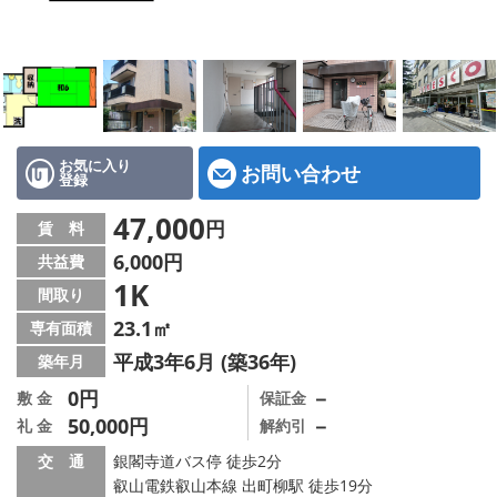
特選物件
ハウスメーカー施工特集！
路線·駅から探す
IT重説について
お気に入り
お問い合わせ
登録
スタッフ紹介
47,000
円
賃 料
6,000円
共益費
賃貸管理の北白川店
1K
間取り
店舗情報·アクセス
23.1㎡
専有面積
平成3年6月 (築36年)
築年月
会社概要
0円
－
敷 金
保証金
50,000円
－
礼 金
解約引
メールでお問い合わせ
交 通
銀閣寺道バス停 徒歩2分
叡山電鉄叡山本線 出町柳駅 徒歩19分