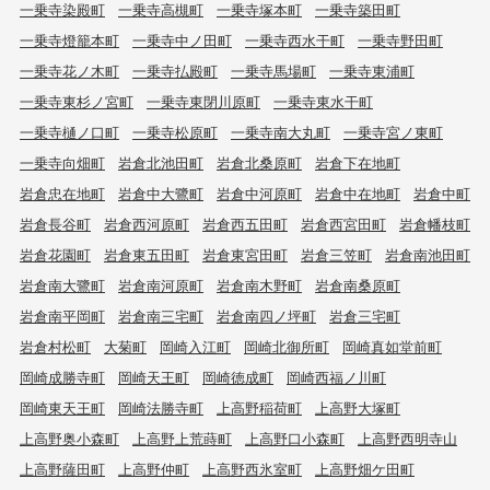
一乗寺染殿町
一乗寺高槻町
一乗寺塚本町
一乗寺築田町
一乗寺燈籠本町
一乗寺中ノ田町
一乗寺西水干町
一乗寺野田町
一乗寺花ノ木町
一乗寺払殿町
一乗寺馬場町
一乗寺東浦町
一乗寺東杉ノ宮町
一乗寺東閉川原町
一乗寺東水干町
一乗寺樋ノ口町
一乗寺松原町
一乗寺南大丸町
一乗寺宮ノ東町
一乗寺向畑町
岩倉北池田町
岩倉北桑原町
岩倉下在地町
岩倉忠在地町
岩倉中大鷺町
岩倉中河原町
岩倉中在地町
岩倉中町
岩倉長谷町
岩倉西河原町
岩倉西五田町
岩倉西宮田町
岩倉幡枝町
岩倉花園町
岩倉東五田町
岩倉東宮田町
岩倉三笠町
岩倉南池田町
岩倉南大鷺町
岩倉南河原町
岩倉南木野町
岩倉南桑原町
岩倉南平岡町
岩倉南三宅町
岩倉南四ノ坪町
岩倉三宅町
岩倉村松町
大菊町
岡崎入江町
岡崎北御所町
岡崎真如堂前町
岡崎成勝寺町
岡崎天王町
岡崎徳成町
岡崎西福ノ川町
岡崎東天王町
岡崎法勝寺町
上高野稲荷町
上高野大塚町
上高野奥小森町
上高野上荒蒔町
上高野口小森町
上高野西明寺山
上高野薩田町
上高野仲町
上高野西氷室町
上高野畑ケ田町