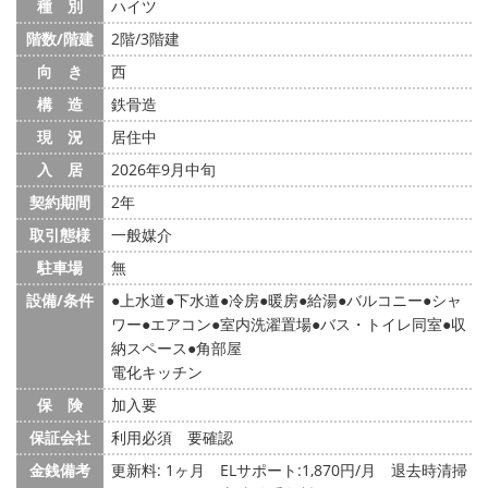
種 別
ハイツ
階数/階建
2階/3階建
向 き
西
構 造
鉄骨造
現 況
居住中
入 居
2026年9月中旬
契約期間
2年
取引態様
一般媒介
駐車場
無
設備/条件
上水道
下水道
冷房
暖房
給湯
バルコニー
シャ
ワー
エアコン
室内洗濯置場
バス・トイレ同室
収
納スペース
角部屋
電化キッチン
保 険
加入要
保証会社
利用必須 要確認
金銭備考
更新料: 1ヶ月
ELサポート:1,870円/月 退去時清掃