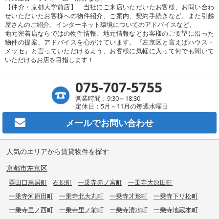
【仲介・京都大学前店】 当社にご来店いただいたお客様、お問い合わ
せいただいたお客様への物件紹介、ご案内、契約手続きなど。また引越
屋さんのご紹介、インターネット環境についてのアドバイスなど。
地元密着店ならではの物件情報、地元情報などお客様のご要望に沿った
物件の提案、アドバイスを心がけています。『左京区と言えばハウス・
メッセ』と言っていただけるよう、お客様に気軽に入って何でも聞いて
いただけるお店を目指します！
075-707-5755
営業時間：9:30～18:30
定休日：5月～11月の毎週水曜日
メールで
お問い合わせ
人気のエリアから賃貸物件を探す
京都市左京区
粟田口鳥居町
石原町
一乗寺赤ノ宮町
一乗寺大原田町
一乗寺河原田町
一乗寺北大丸町
一乗寺才形町
一乗寺下リ松町
一乗寺里ノ西町
一乗寺里ノ前町
一乗寺清水町
一乗寺地蔵本町