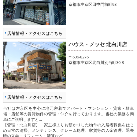
京都市左京区田中門前町98
店舗情報・アクセスはこちら
ハウス・メッセ 北白川店
〒606-8276
京都市左京区北白川別当町30-3
店舗情報・アクセスはこちら
当社は左京区を中心に地元密着でアパート・マンション・貸家・駐車
場・店舗等の賃貸物件の管理・仲介を行っております。当社の業務を簡
単にご説明しますと…
【管理・北白川店】 家主様よりお預かりした物件の入居者募集をはじ
め日常の清掃、メンテナンス、クレーム処理、家賃等の入金管理、退去
時の立会・リフォーム・清算など。