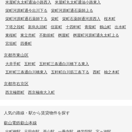
米屋町丸太町通油小路西入
米屋町丸太町通油小路東入
栄町河原町通今出川下る
栄町河原町通石薬師上る
栄町河原町通石薬師下る
栄町
栄町石薬師通河原西入
桜木町
下塔之段町
新烏丸頭町
信富町
十四軒町
青龍町
鶴山町
出水町
東桜町
東立売町
不動前町
桝屋町
桝屋町河原町通丸太町上る
宮垣町
四番町
京都市東山区
大井手町
五軒町
五軒町三条通白川橋下る東入
五軒町三条通白川橋東入
五軒町白川筋三条下る
西町
柚之木町
京都市右京区
西京極郡町
西京極南大入町
人気の路線・駅から賃貸物件を探す
叡山電鉄叡山本線
出町柳駅
元田中駅
茶山駅
一乗寺駅
修学院駅
宝ヶ池駅