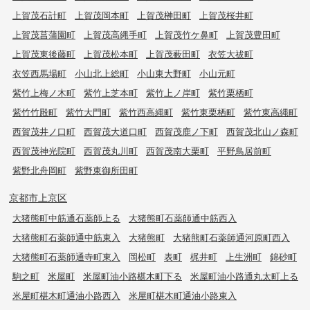
上賀茂石計町
上賀茂岡本町
上賀茂榊田町
上賀茂桜井町
上賀茂菖蒲園町
上賀茂高縄手町
上賀茂竹ケ鼻町
上賀茂豊田町
上賀茂東後藤町
上賀茂松本町
上賀茂薮田町
衣笠大祓町
衣笠西馬場町
小山北上総町
小山東大野町
小山元町
紫竹上梅ノ木町
紫竹上芝本町
紫竹上ノ岸町
紫竹栗栖町
紫竹竹殿町
紫竹大門町
紫竹西高縄町
紫竹東栗栖町
紫竹東高縄町
西賀茂井ノ口町
西賀茂大道口町
西賀茂鹿ノ下町
西賀茂北山ノ森町
西賀茂神光院町
西賀茂丸川町
西賀茂南大栗町
平野鳥居前町
紫野北舟岡町
紫野東御所田町
京都市上京区
大猪熊町中筋通石薬師上る
大猪熊町石薬師通中筋西入
大猪熊町石薬師通中筋東入
大猪熊町
大猪熊町石薬師通河原町西入
大猪熊町石薬師通寺町東入
岡松町
表町
梶井町
上生洲町
錦砂町
駒之町
米屋町
米屋町油小路椹木町下る
米屋町油小路通丸太町上る
米屋町椹木町通油小路西入
米屋町椹木町通油小路東入