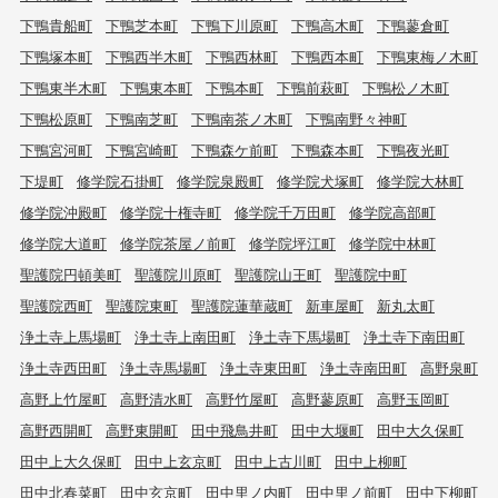
下鴨貴船町
下鴨芝本町
下鴨下川原町
下鴨高木町
下鴨蓼倉町
下鴨塚本町
下鴨西半木町
下鴨西林町
下鴨西本町
下鴨東梅ノ木町
下鴨東半木町
下鴨東本町
下鴨本町
下鴨前萩町
下鴨松ノ木町
下鴨松原町
下鴨南芝町
下鴨南茶ノ木町
下鴨南野々神町
下鴨宮河町
下鴨宮崎町
下鴨森ケ前町
下鴨森本町
下鴨夜光町
下堤町
修学院石掛町
修学院泉殿町
修学院犬塚町
修学院大林町
修学院沖殿町
修学院十権寺町
修学院千万田町
修学院高部町
修学院大道町
修学院茶屋ノ前町
修学院坪江町
修学院中林町
聖護院円頓美町
聖護院川原町
聖護院山王町
聖護院中町
聖護院西町
聖護院東町
聖護院蓮華蔵町
新車屋町
新丸太町
浄土寺上馬場町
浄土寺上南田町
浄土寺下馬場町
浄土寺下南田町
浄土寺西田町
浄土寺馬場町
浄土寺東田町
浄土寺南田町
高野泉町
高野上竹屋町
高野清水町
高野竹屋町
高野蓼原町
高野玉岡町
高野西開町
高野東開町
田中飛鳥井町
田中大堰町
田中大久保町
田中上大久保町
田中上玄京町
田中上古川町
田中上柳町
田中北春菜町
田中玄京町
田中里ノ内町
田中里ノ前町
田中下柳町