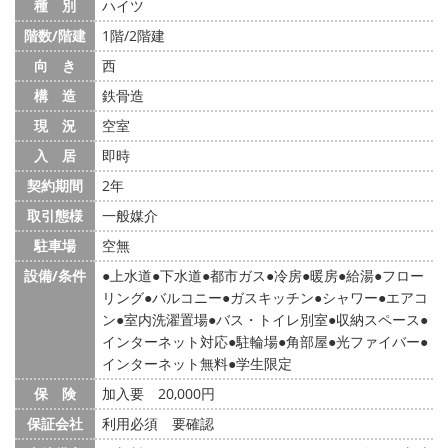
種 別
ハイツ
階数/階建
1階/2階建
向 き
西
構 造
鉄骨造
現 況
空室
入 居
即時
契約期間
2年
取引態様
一般媒介
駐車場
空無
設備/条件
上水道
下水道
都市ガス
冷房
暖房
給湯
フロー
リング
バルコニー
ガスキッチン
シャワー
エアコ
ン
室内洗濯置場
バス・トイレ別室
収納スペース
インターネット対応
駐輪場
角部屋
光ファイバー
インターネット無料
学生限定
保 険
加入要 20,000円
保証会社
利用必須 要確認