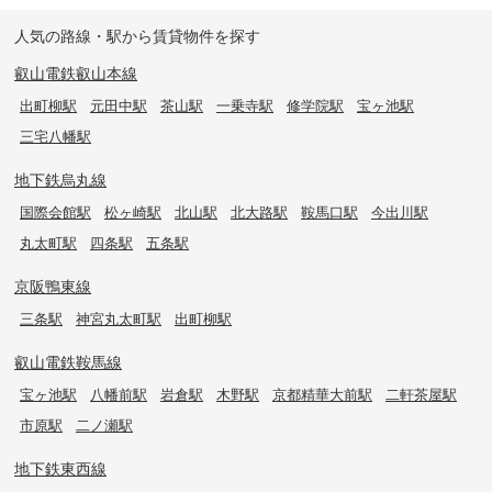
人気の路線・駅から賃貸物件を探す
叡山電鉄叡山本線
出町柳駅
元田中駅
茶山駅
一乗寺駅
修学院駅
宝ヶ池駅
三宅八幡駅
地下鉄烏丸線
国際会館駅
松ヶ崎駅
北山駅
北大路駅
鞍馬口駅
今出川駅
丸太町駅
四条駅
五条駅
京阪鴨東線
三条駅
神宮丸太町駅
出町柳駅
叡山電鉄鞍馬線
宝ヶ池駅
八幡前駅
岩倉駅
木野駅
京都精華大前駅
二軒茶屋駅
市原駅
二ノ瀬駅
地下鉄東西線