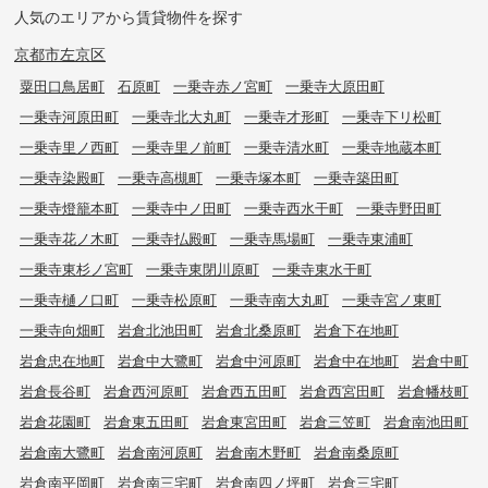
人気のエリアから賃貸物件を探す
京都市左京区
粟田口鳥居町
石原町
一乗寺赤ノ宮町
一乗寺大原田町
一乗寺河原田町
一乗寺北大丸町
一乗寺才形町
一乗寺下リ松町
一乗寺里ノ西町
一乗寺里ノ前町
一乗寺清水町
一乗寺地蔵本町
一乗寺染殿町
一乗寺高槻町
一乗寺塚本町
一乗寺築田町
一乗寺燈籠本町
一乗寺中ノ田町
一乗寺西水干町
一乗寺野田町
一乗寺花ノ木町
一乗寺払殿町
一乗寺馬場町
一乗寺東浦町
一乗寺東杉ノ宮町
一乗寺東閉川原町
一乗寺東水干町
一乗寺樋ノ口町
一乗寺松原町
一乗寺南大丸町
一乗寺宮ノ東町
一乗寺向畑町
岩倉北池田町
岩倉北桑原町
岩倉下在地町
岩倉忠在地町
岩倉中大鷺町
岩倉中河原町
岩倉中在地町
岩倉中町
岩倉長谷町
岩倉西河原町
岩倉西五田町
岩倉西宮田町
岩倉幡枝町
岩倉花園町
岩倉東五田町
岩倉東宮田町
岩倉三笠町
岩倉南池田町
岩倉南大鷺町
岩倉南河原町
岩倉南木野町
岩倉南桑原町
岩倉南平岡町
岩倉南三宅町
岩倉南四ノ坪町
岩倉三宅町