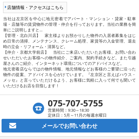
店舗情報・アクセスはこちら
当社は左京区を中心に地元密着でアパート・マンション・貸家・駐車
場・店舗等の賃貸物件の管理・仲介を行っております。当社の業務を簡
単にご説明しますと…
【管理・北白川店】 家主様よりお預かりした物件の入居者募集をはじ
め日常の清掃、メンテナンス、クレーム処理、家賃等の入金管理、退去
時の立会・リフォーム・清算など。
【仲介・京都大学前店】 当社にご来店いただいたお客様、お問い合わ
せいただいたお客様への物件紹介、ご案内、契約手続きなど。また引越
屋さんのご紹介、インターネット環境についてのアドバイスなど。
地元密着店ならではの物件情報、地元情報などお客様のご要望に沿った
物件の提案、アドバイスを心がけています。『左京区と言えばハウス・
メッセ』と言っていただけるよう、お客様に気軽に入って何でも聞いて
いただけるお店を目指します！
075-707-5755
営業時間：9:30～18:30
定休日：5月～11月の毎週水曜日
メールで
お問い合わせ