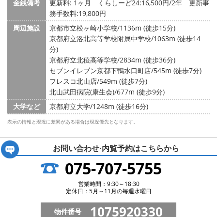
金銭備考
更新料: 1ヶ月
くらしーど24:16,500円/2年 更新事
務手数料:19,800円
周辺施設
京都市立松ヶ崎小学校/1136m (徒歩15分)
京都府立洛北高等学校附属中学校/1063m (徒歩14
分)
京都府立北稜高等学校/2834m (徒歩36分)
セブンイレブン京都下鴨水口町店/545m (徒歩7分)
フレスコ北山店/549m (徒歩7分)
北山武田病院(康生会)/677m (徒歩9分)
大学など
京都府立大学/1248m (徒歩16分)
表示の情報と現況に差異がある場合は現況優先となります。
お問い合わせ·内覧予約は
こちらから
075-707-5755
営業時間：9:30～18:30
定休日：5月～11月の毎週水曜日
1075920330
物件番号