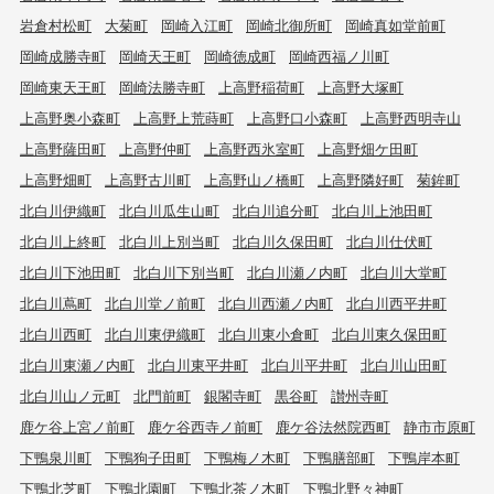
岩倉村松町
大菊町
岡崎入江町
岡崎北御所町
岡崎真如堂前町
岡崎成勝寺町
岡崎天王町
岡崎徳成町
岡崎西福ノ川町
岡崎東天王町
岡崎法勝寺町
上高野稲荷町
上高野大塚町
上高野奥小森町
上高野上荒蒔町
上高野口小森町
上高野西明寺山
上高野薩田町
上高野仲町
上高野西氷室町
上高野畑ケ田町
上高野畑町
上高野古川町
上高野山ノ橋町
上高野隣好町
菊鉾町
北白川伊織町
北白川瓜生山町
北白川追分町
北白川上池田町
北白川上終町
北白川上別当町
北白川久保田町
北白川仕伏町
北白川下池田町
北白川下別当町
北白川瀬ノ内町
北白川大堂町
北白川蔦町
北白川堂ノ前町
北白川西瀬ノ内町
北白川西平井町
北白川西町
北白川東伊織町
北白川東小倉町
北白川東久保田町
北白川東瀬ノ内町
北白川東平井町
北白川平井町
北白川山田町
北白川山ノ元町
北門前町
銀閣寺町
黒谷町
讃州寺町
鹿ケ谷上宮ノ前町
鹿ケ谷西寺ノ前町
鹿ケ谷法然院西町
静市市原町
下鴨泉川町
下鴨狗子田町
下鴨梅ノ木町
下鴨膳部町
下鴨岸本町
下鴨北芝町
下鴨北園町
下鴨北茶ノ木町
下鴨北野々神町