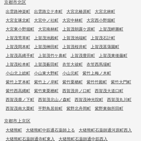
京都市北区
出雲路神楽町
出雲路立テ本町
大宮北椿原町
大宮北林町
大宮玄琢北町
大宮中ノ社町
大宮中林町
大宮西小野堀町
大宮東小野堀町
大宮南林町
上賀茂朝露ケ原町
上賀茂畔勝町
上賀茂荒草町
上賀茂池殿町
上賀茂池端町
上賀茂石計町
上賀茂岡本町
上賀茂榊田町
上賀茂桜井町
上賀茂菖蒲園町
上賀茂高縄手町
上賀茂竹ケ鼻町
上賀茂豊田町
上賀茂東後藤町
上賀茂松本町
上賀茂薮田町
衣笠大祓町
衣笠西馬場町
小山北上総町
小山東大野町
小山元町
紫竹上梅ノ木町
紫竹上芝本町
紫竹上ノ岸町
紫竹栗栖町
紫竹竹殿町
紫竹大門町
紫竹西高縄町
紫竹東栗栖町
西賀茂井ノ口町
西賀茂大道口町
西賀茂鹿ノ下町
西賀茂北山ノ森町
西賀茂神光院町
西賀茂丸川町
西賀茂南大栗町
平野鳥居前町
紫野北舟岡町
紫野東御所田町
京都市上京区
大猪熊町
大猪熊町中筋通石薬師上る
大猪熊町石薬師通河原町西入
大猪熊町石薬師通寺町東入
大猪熊町石薬師通中筋西入