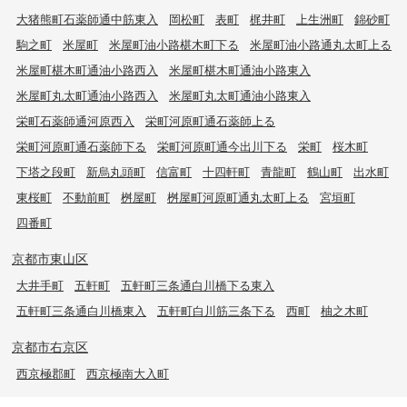
大猪熊町石薬師通中筋東入
岡松町
表町
梶井町
上生洲町
錦砂町
駒之町
米屋町
米屋町油小路椹木町下る
米屋町油小路通丸太町上る
米屋町椹木町通油小路西入
米屋町椹木町通油小路東入
米屋町丸太町通油小路西入
米屋町丸太町通油小路東入
栄町石薬師通河原西入
栄町河原町通石薬師上る
栄町河原町通石薬師下る
栄町河原町通今出川下る
栄町
桜木町
下塔之段町
新烏丸頭町
信富町
十四軒町
青龍町
鶴山町
出水町
東桜町
不動前町
桝屋町
桝屋町河原町通丸太町上る
宮垣町
四番町
京都市東山区
大井手町
五軒町
五軒町三条通白川橋下る東入
五軒町三条通白川橋東入
五軒町白川筋三条下る
西町
柚之木町
京都市右京区
西京極郡町
西京極南大入町