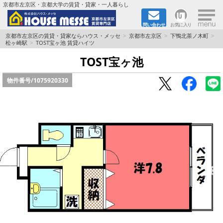
×
京都市左京区・京都大学の賃貸・貸家・一人暮らし
問い合わせ
お気に入り
TOPページ
京都市左京区の賃貸・貸家ならハウス・メッセ
京都市左京区
下鴨北茶ノ木町
松ヶ崎駅
TOST宝ヶ池 賃貸ハイツ
地図から検索
TOST宝ヶ池
物件番号/
1075920330
地域から検索
京都大学＆京都芸術大学生さんに
書類DL & 入居者さまへ
家族で住むならマンション？賃家？
一人暮らしの物件特集
ペット相談OKの賃貸！