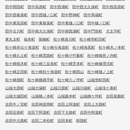
田中関田町
田中高原町
田中西浦町
田中西大久保町
田中西高原町
田中西春菜町
田中西樋ノ口町
田中野神町
田中馬場町
田中東高原町
田中東春菜町
田中東樋ノ口町
田中樋ノ口町
田中古川町
田中南大久保町
田中南西浦町
田中門前町
大文字町
東丸太町
福本町
孫橋町
松ケ崎泉川町
松ケ崎壱町田町
松ケ崎井出ケ海道町
松ケ崎今海道町
松ケ崎海尻町
松ケ崎木ノ本町
松ケ崎久土町
松ケ崎雲路町
松ケ崎小竹薮町
松ケ崎御所ノ内町
松ケ崎桜木町
松ケ崎三反長町
松ケ崎芝本町
松ケ崎修理式町
松ケ崎正田町
松ケ崎杉ケ海道町
松ケ崎西山
松ケ崎樋ノ上町
松ケ崎堀町
松ケ崎横縄手町
松ケ崎六ノ坪町
山端壱町田町
山端大君町
山端大塚町
山端川原町
山端川端町
山端滝ケ鼻町
山端大城田町
山端橋ノ本町
山端森本町
山端柳ケ坪町
吉田泉殿町
吉田牛ノ宮町
吉田神楽岡町
吉田上阿達町
吉田上大路町
吉田近衛町
吉田下阿達町
吉田下大路町
吉田中阿達町
吉田中大路町
吉田二本松町
吉田本町
和国町