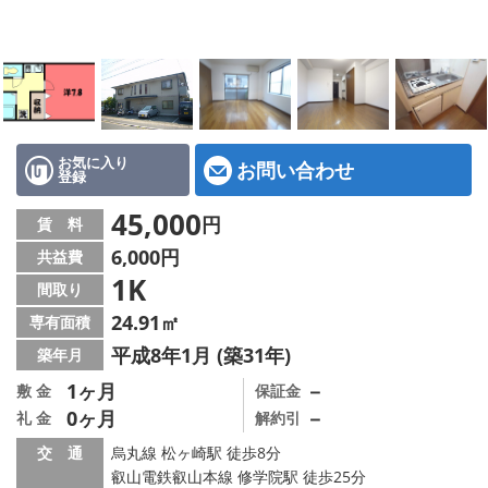
特選物件
ハウスメーカー施工特集！
路線·駅から探す
IT重説について
お気に入り
お問い合わせ
登録
スタッフ紹介
45,000
円
賃 料
6,000円
共益費
賃貸管理の北白川店
1K
間取り
店舗情報·アクセス
24.91㎡
専有面積
平成8年1月 (築31年)
築年月
会社概要
1ヶ月
－
敷 金
保証金
0ヶ月
－
礼 金
解約引
メールでお問い合わせ
交 通
烏丸線 松ヶ崎駅 徒歩8分
叡山電鉄叡山本線 修学院駅 徒歩25分