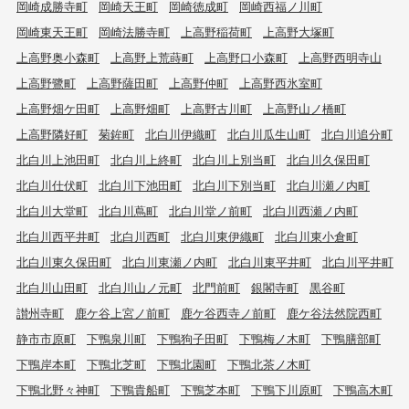
岡崎成勝寺町
岡崎天王町
岡崎徳成町
岡崎西福ノ川町
岡崎東天王町
岡崎法勝寺町
上高野稲荷町
上高野大塚町
上高野奥小森町
上高野上荒蒔町
上高野口小森町
上高野西明寺山
上高野鷺町
上高野薩田町
上高野仲町
上高野西氷室町
上高野畑ケ田町
上高野畑町
上高野古川町
上高野山ノ橋町
上高野隣好町
菊鉾町
北白川伊織町
北白川瓜生山町
北白川追分町
北白川上池田町
北白川上終町
北白川上別当町
北白川久保田町
北白川仕伏町
北白川下池田町
北白川下別当町
北白川瀬ノ内町
北白川大堂町
北白川蔦町
北白川堂ノ前町
北白川西瀬ノ内町
北白川西平井町
北白川西町
北白川東伊織町
北白川東小倉町
北白川東久保田町
北白川東瀬ノ内町
北白川東平井町
北白川平井町
北白川山田町
北白川山ノ元町
北門前町
銀閣寺町
黒谷町
讃州寺町
鹿ケ谷上宮ノ前町
鹿ケ谷西寺ノ前町
鹿ケ谷法然院西町
静市市原町
下鴨泉川町
下鴨狗子田町
下鴨梅ノ木町
下鴨膳部町
下鴨岸本町
下鴨北芝町
下鴨北園町
下鴨北茶ノ木町
下鴨北野々神町
下鴨貴船町
下鴨芝本町
下鴨下川原町
下鴨高木町