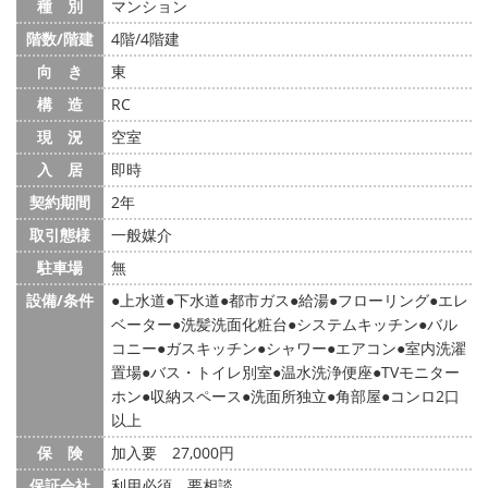
種 別
マンション
階数/階建
4階/4階建
向 き
東
構 造
RC
現 況
空室
入 居
即時
契約期間
2年
取引態様
一般媒介
駐車場
無
設備/条件
上水道
下水道
都市ガス
給湯
フローリング
エレ
ベーター
洗髪洗面化粧台
システムキッチン
バル
コニー
ガスキッチン
シャワー
エアコン
室内洗濯
置場
バス・トイレ別室
温水洗浄便座
TVモニター
ホン
収納スペース
洗面所独立
角部屋
コンロ2口
以上
保 険
加入要 27,000円
保証会社
利用必須 要相談