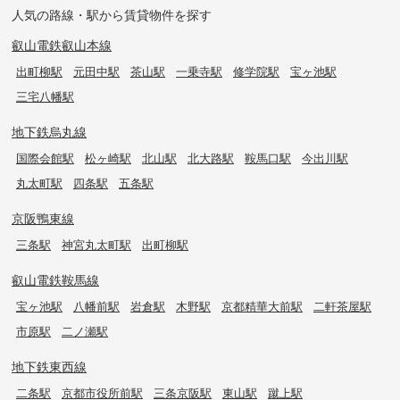
人気の路線・駅から賃貸物件を探す
叡山電鉄叡山本線
出町柳駅
元田中駅
茶山駅
一乗寺駅
修学院駅
宝ヶ池駅
三宅八幡駅
地下鉄烏丸線
国際会館駅
松ヶ崎駅
北山駅
北大路駅
鞍馬口駅
今出川駅
丸太町駅
四条駅
五条駅
京阪鴨東線
三条駅
神宮丸太町駅
出町柳駅
叡山電鉄鞍馬線
宝ヶ池駅
八幡前駅
岩倉駅
木野駅
京都精華大前駅
二軒茶屋駅
市原駅
二ノ瀬駅
地下鉄東西線
二条駅
京都市役所前駅
三条京阪駅
東山駅
蹴上駅