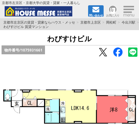
×
京都市左京区・京都大学の賃貸・貸家・一人暮らし
問い合わせ
お気に入り
TOPページ
京都市左京区の賃貸・貸家ならハウス・メッセ
京都市上京区
岡松町
今出川駅
わびすけビル 賃貸マンション
地図から検索
わびすけビル
物件番号/
1075931661
地域から検索
京都大学＆京都芸術大学生さんに
書類DL & 入居者さまへ
家族で住むならマンション？賃家？
一人暮らしの物件特集
ペット相談OKの賃貸！