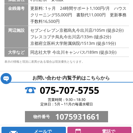
金銭備考
更新料: 1ヶ月
24時間サポート1,100円/月 ハウス
クリーニング55,000円 書類代11,000円 更新事務
手数料16,500円
周辺施設
セブンイレブン京都烏丸今出川店/105m (徒歩2分)
フレスコプチ烏丸今出川店/133m (徒歩2分)
京都府立医科大学附属病院/1513m (徒歩19分)
大学など
同志社大学 今出川キャンパス/189m (徒歩3分)
表示の情報と現況に差異がある場合は現況優先となります。
お問い合わせ·内覧予約は
こちらから
075-707-5755
営業時間：9:30～18:30
定休日：5月～11月の毎週水曜日
1075931661
物件番号
メールで
電話で