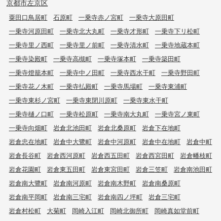
京都市左京区
粟田口鳥居町
石原町
一乗寺赤ノ宮町
一乗寺大原田町
一乗寺河原田町
一乗寺北大丸町
一乗寺才形町
一乗寺下リ松町
一乗寺里ノ西町
一乗寺里ノ前町
一乗寺清水町
一乗寺地蔵本町
一乗寺染殿町
一乗寺高槻町
一乗寺塚本町
一乗寺築田町
一乗寺燈籠本町
一乗寺中ノ田町
一乗寺西水干町
一乗寺野田町
一乗寺花ノ木町
一乗寺払殿町
一乗寺馬場町
一乗寺東浦町
一乗寺東杉ノ宮町
一乗寺東閉川原町
一乗寺東水干町
一乗寺樋ノ口町
一乗寺松原町
一乗寺南大丸町
一乗寺宮ノ東町
一乗寺向畑町
岩倉北池田町
岩倉北桑原町
岩倉下在地町
岩倉忠在地町
岩倉中大鷺町
岩倉中河原町
岩倉中在地町
岩倉中町
岩倉長谷町
岩倉西河原町
岩倉西五田町
岩倉西宮田町
岩倉幡枝町
岩倉花園町
岩倉東五田町
岩倉東宮田町
岩倉三笠町
岩倉南池田町
岩倉南大鷺町
岩倉南河原町
岩倉南木野町
岩倉南桑原町
岩倉南平岡町
岩倉南三宅町
岩倉南四ノ坪町
岩倉三宅町
岩倉村松町
大菊町
岡崎入江町
岡崎北御所町
岡崎真如堂前町