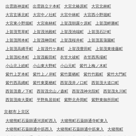
出雲路神楽町
出雲路立テ本町
大宮北椿原町
大宮北林町
大宮玄琢北町
大宮中ノ社町
大宮中林町
大宮西小野堀町
大宮東小野堀町
大宮南林町
上賀茂朝露ケ原町
上賀茂畔勝町
上賀茂荒草町
上賀茂池殿町
上賀茂池端町
上賀茂石計町
上賀茂岡本町
上賀茂榊田町
上賀茂桜井町
上賀茂菖蒲園町
上賀茂高縄手町
上賀茂竹ケ鼻町
上賀茂豊田町
上賀茂東後藤町
上賀茂松本町
上賀茂薮田町
衣笠大祓町
衣笠西馬場町
小山北上総町
小山東大野町
小山元町
紫竹上梅ノ木町
紫竹上芝本町
紫竹上ノ岸町
紫竹栗栖町
紫竹竹殿町
紫竹大門町
紫竹西高縄町
紫竹東栗栖町
西賀茂井ノ口町
西賀茂大道口町
西賀茂鹿ノ下町
西賀茂北山ノ森町
西賀茂神光院町
西賀茂丸川町
西賀茂南大栗町
平野鳥居前町
紫野北舟岡町
紫野東御所田町
京都市上京区
大猪熊町石薬師通河原町西入
大猪熊町石薬師通寺町東入
大猪熊町石薬師通中筋西入
大猪熊町石薬師通中筋東入
大猪熊町