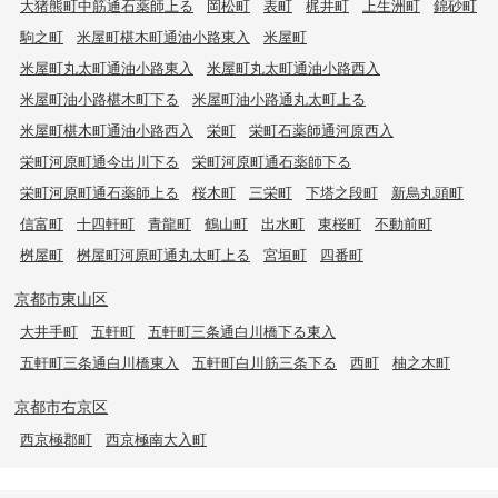
大猪熊町中筋通石薬師上る
岡松町
表町
梶井町
上生洲町
錦砂町
駒之町
米屋町椹木町通油小路東入
米屋町
米屋町丸太町通油小路東入
米屋町丸太町通油小路西入
米屋町油小路椹木町下る
米屋町油小路通丸太町上る
米屋町椹木町通油小路西入
栄町
栄町石薬師通河原西入
栄町河原町通今出川下る
栄町河原町通石薬師下る
栄町河原町通石薬師上る
桜木町
三栄町
下塔之段町
新烏丸頭町
信富町
十四軒町
青龍町
鶴山町
出水町
東桜町
不動前町
桝屋町
桝屋町河原町通丸太町上る
宮垣町
四番町
京都市東山区
大井手町
五軒町
五軒町三条通白川橋下る東入
五軒町三条通白川橋東入
五軒町白川筋三条下る
西町
柚之木町
京都市右京区
西京極郡町
西京極南大入町