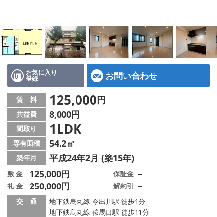
特選物件
ハウスメーカー施工特集！
路線·駅から探す
IT重説について
お気に入り
お問い合わせ
登録
スタッフ紹介
125,000
円
賃 料
8,000円
共益費
賃貸管理の北白川店
1LDK
間取り
店舗情報·アクセス
54.2㎡
専有面積
平成24年2月 (築15年)
築年月
会社概要
125,000円
－
敷 金
保証金
250,000円
－
礼 金
解約引
メールでお問い合わせ
交 通
地下鉄烏丸線 今出川駅 徒歩1分
地下鉄烏丸線 鞍馬口駅 徒歩11分