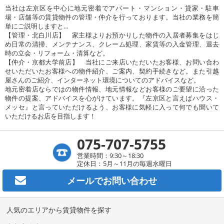
当社は左京区を中心に地元密着でアパート・マンション・貸家・駐車
場・店舗等の賃貸物件の管理・仲介を行っております。当社の業務を簡
単にご説明しますと…
【管理・北白川店】 家主様よりお預かりした物件の入居者募集をはじ
め日常の清掃、メンテナンス、クレーム処理、家賃等の入金管理、退去
時の立会・リフォーム・清算など。
【仲介・京都大学前店】 当社にご来店いただいたお客様、お問い合わ
せいただいたお客様への物件紹介、ご案内、契約手続きなど。また引越
屋さんのご紹介、インターネット環境についてのアドバイスなど。
地元密着店ならではの物件情報、地元情報などお客様のご要望に沿った
物件の提案、アドバイスを心がけています。『左京区と言えばハウス・
メッセ』と言っていただけるよう、お客様に気軽に入って何でも聞いて
いただけるお店を目指します！
075-707-5755
営業時間：9:30～18:30
定休日：5月～11月の毎週水曜日
メールで
お問い合わせ
人気のエリアから賃貸物件を探す