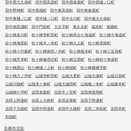
田中西大久保町
田中西高原町
田中西春菜町
田中西樋ノ口町
田中野神町
田中馬場町
田中東高原町
田中東春菜町
田中東樋ノ口町
田中樋ノ口町
田中古川町
田中南大久保町
田中南西浦町
田中門前町
大文字町
東丸太町
福本町
孫橋町
松ケ崎泉川町
松ケ崎壱町田町
松ケ崎井出ケ海道町
松ケ崎今海道町
松ケ崎海尻町
松ケ崎木ノ本町
松ケ崎久土町
松ケ崎雲路町
松ケ崎小竹薮町
松ケ崎御所ノ内町
松ケ崎桜木町
松ケ崎三反長町
松ケ崎芝本町
松ケ崎修理式町
松ケ崎正田町
松ケ崎杉ケ海道町
松ケ崎西山
松ケ崎樋ノ上町
松ケ崎堀町
松ケ崎横縄手町
松ケ崎六ノ坪町
山端壱町田町
山端大君町
山端大塚町
山端川原町
山端川端町
山端滝ケ鼻町
山端大城田町
山端橋ノ本町
山端森本町
山端柳ケ坪町
吉田泉殿町
吉田牛ノ宮町
吉田神楽岡町
吉田上阿達町
吉田上大路町
吉田近衛町
吉田下阿達町
吉田下大路町
吉田中阿達町
吉田中大路町
吉田二本松町
吉田本町
和国町
京都市北区