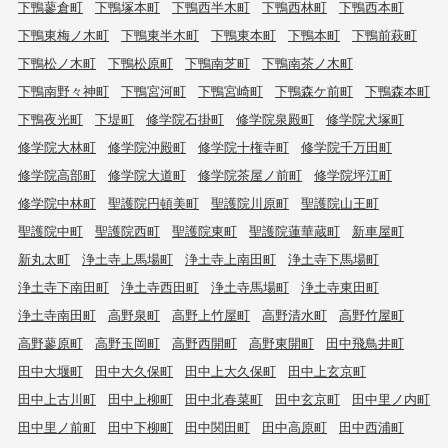
下鴨蓼倉町
下鴨塚本町
下鴨西半木町
下鴨西林町
下鴨西本町
下鴨東梅ノ木町
下鴨東半木町
下鴨東本町
下鴨本町
下鴨前萩町
下鴨松ノ木町
下鴨松原町
下鴨南芝町
下鴨南茶ノ木町
下鴨南野々神町
下鴨宮河町
下鴨宮崎町
下鴨森ケ前町
下鴨森本町
下鴨夜光町
下堤町
修学院石掛町
修学院泉殿町
修学院犬塚町
修学院大林町
修学院沖殿町
修学院十権寺町
修学院千万田町
修学院高部町
修学院大道町
修学院茶屋ノ前町
修学院坪江町
修学院中林町
聖護院円頓美町
聖護院川原町
聖護院山王町
聖護院中町
聖護院西町
聖護院東町
聖護院蓮華蔵町
新車屋町
新丸太町
浄土寺上馬場町
浄土寺上南田町
浄土寺下馬場町
浄土寺下南田町
浄土寺西田町
浄土寺馬場町
浄土寺東田町
浄土寺南田町
高野泉町
高野上竹屋町
高野清水町
高野竹屋町
高野蓼原町
高野玉岡町
高野西開町
高野東開町
田中飛鳥井町
田中大堰町
田中大久保町
田中上大久保町
田中上玄京町
田中上古川町
田中上柳町
田中北春菜町
田中玄京町
田中里ノ内町
田中里ノ前町
田中下柳町
田中関田町
田中高原町
田中西浦町