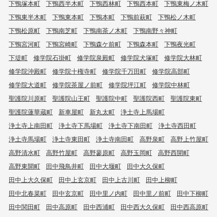
下鴨塚本町
下鴨西半木町
下鴨西林町
下鴨西本町
下鴨東梅ノ木町
下鴨東半木町
下鴨東本町
下鴨本町
下鴨前萩町
下鴨松ノ木町
下鴨松原町
下鴨南芝町
下鴨南茶ノ木町
下鴨南野々神町
下鴨宮河町
下鴨宮崎町
下鴨森ケ前町
下鴨森本町
下鴨夜光町
下堤町
修学院石掛町
修学院泉殿町
修学院犬塚町
修学院大林町
修学院沖殿町
修学院十権寺町
修学院千万田町
修学院高部町
修学院大道町
修学院茶屋ノ前町
修学院坪江町
修学院中林町
聖護院川原町
聖護院山王町
聖護院中町
聖護院西町
聖護院東町
聖護院蓮華蔵町
新車屋町
新丸太町
浄土寺上馬場町
浄土寺上南田町
浄土寺下馬場町
浄土寺下南田町
浄土寺西田町
浄土寺馬場町
浄土寺東田町
浄土寺南田町
高野泉町
高野上竹屋町
高野清水町
高野竹屋町
高野蓼原町
高野玉岡町
高野西開町
高野東開町
田中飛鳥井町
田中大堰町
田中大久保町
田中上大久保町
田中上玄京町
田中上古川町
田中上柳町
田中北春菜町
田中玄京町
田中里ノ内町
田中里ノ前町
田中下柳町
田中関田町
田中高原町
田中西浦町
田中西大久保町
田中西高原町