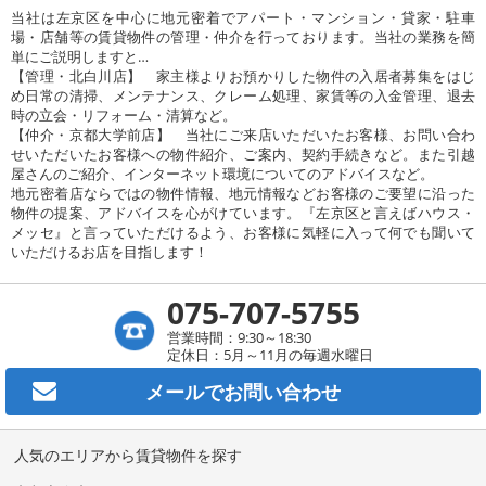
当社は左京区を中心に地元密着でアパート・マンション・貸家・駐車
場・店舗等の賃貸物件の管理・仲介を行っております。当社の業務を簡
単にご説明しますと…
【管理・北白川店】 家主様よりお預かりした物件の入居者募集をはじ
め日常の清掃、メンテナンス、クレーム処理、家賃等の入金管理、退去
時の立会・リフォーム・清算など。
【仲介・京都大学前店】 当社にご来店いただいたお客様、お問い合わ
せいただいたお客様への物件紹介、ご案内、契約手続きなど。また引越
屋さんのご紹介、インターネット環境についてのアドバイスなど。
地元密着店ならではの物件情報、地元情報などお客様のご要望に沿った
物件の提案、アドバイスを心がけています。『左京区と言えばハウス・
メッセ』と言っていただけるよう、お客様に気軽に入って何でも聞いて
いただけるお店を目指します！
075-707-5755
営業時間：9:30～18:30
定休日：5月～11月の毎週水曜日
メールで
お問い合わせ
人気のエリアから賃貸物件を探す