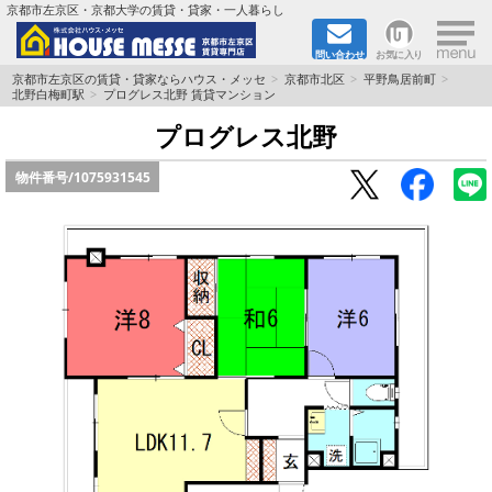
×
京都市左京区・京都大学の賃貸・貸家・一人暮らし
問い合わせ
お気に入り
TOPページ
京都市左京区の賃貸・貸家ならハウス・メッセ
京都市北区
平野鳥居前町
北野白梅町駅
プログレス北野 賃貸マンション
地図から検索
プログレス北野
物件番号/
1075931545
地域から検索
京都大学＆京都芸術大学生さんに
書類DL & 入居者さまへ
家族で住むならマンション？賃家？
一人暮らしの物件特集
ペット相談OKの賃貸！