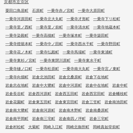
京都市左京区
粟田口鳥居町
石原町
一乗寺赤ノ宮町
一乗寺大原田町
一乗寺河原田町
一乗寺北大丸町
一乗寺才形町
一乗寺下リ松町
一乗寺里ノ西町
一乗寺里ノ前町
一乗寺清水町
一乗寺地蔵本町
一乗寺染殿町
一乗寺高槻町
一乗寺塚本町
一乗寺築田町
一乗寺燈籠本町
一乗寺中ノ田町
一乗寺西水干町
一乗寺野田町
一乗寺花ノ木町
一乗寺払殿町
一乗寺馬場町
一乗寺東浦町
一乗寺東杉ノ宮町
一乗寺東閉川原町
一乗寺東水干町
一乗寺樋ノ口町
一乗寺松原町
一乗寺南大丸町
一乗寺宮ノ東町
一乗寺向畑町
岩倉北池田町
岩倉北桑原町
岩倉下在地町
岩倉忠在地町
岩倉中大鷺町
岩倉中河原町
岩倉中在地町
岩倉中町
岩倉長谷町
岩倉西河原町
岩倉西五田町
岩倉西宮田町
岩倉幡枝町
岩倉花園町
岩倉東五田町
岩倉東宮田町
岩倉三笠町
岩倉南池田町
岩倉南大鷺町
岩倉南河原町
岩倉南木野町
岩倉南桑原町
岩倉南平岡町
岩倉南三宅町
岩倉南四ノ坪町
岩倉三宅町
岩倉村松町
大菊町
岡崎入江町
岡崎北御所町
岡崎真如堂前町