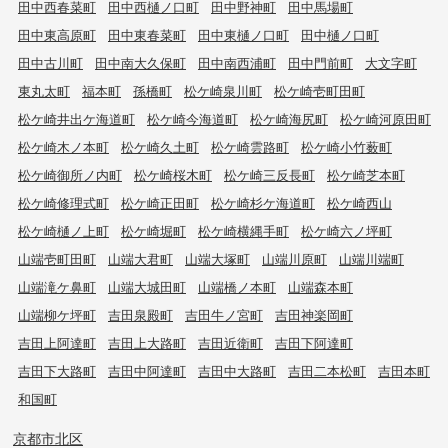
田中西春菜町
田中西樋ノ口町
田中野神町
田中馬場町
田中東高原町
田中東春菜町
田中東樋ノ口町
田中樋ノ口町
田中古川町
田中南大久保町
田中南西浦町
田中門前町
大文字町
東丸太町
福本町
孫橋町
松ケ崎泉川町
松ケ崎壱町田町
松ケ崎井出ケ海道町
松ケ崎今海道町
松ケ崎海尻町
松ケ崎河原田町
松ケ崎木ノ本町
松ケ崎久土町
松ケ崎雲路町
松ケ崎小竹薮町
松ケ崎御所ノ内町
松ケ崎桜木町
松ケ崎三反長町
松ケ崎芝本町
松ケ崎修理式町
松ケ崎正田町
松ケ崎杉ケ海道町
松ケ崎西山
松ケ崎樋ノ上町
松ケ崎堀町
松ケ崎横縄手町
松ケ崎六ノ坪町
山端壱町田町
山端大君町
山端大塚町
山端川原町
山端川端町
山端滝ケ鼻町
山端大城田町
山端橋ノ本町
山端森本町
山端柳ケ坪町
吉田泉殿町
吉田牛ノ宮町
吉田神楽岡町
吉田上阿達町
吉田上大路町
吉田近衛町
吉田下阿達町
吉田下大路町
吉田中阿達町
吉田中大路町
吉田二本松町
吉田本町
和国町
京都市北区