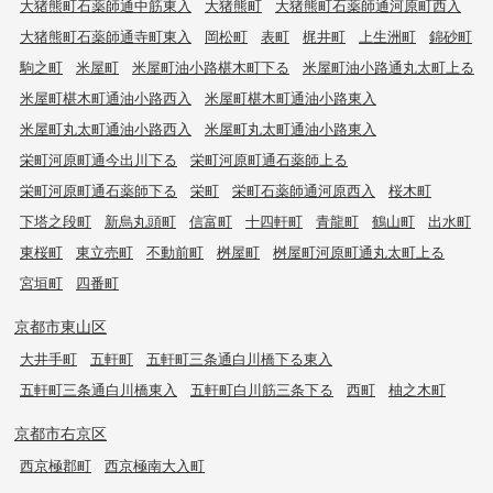
大猪熊町石薬師通中筋東入
大猪熊町
大猪熊町石薬師通河原町西入
大猪熊町石薬師通寺町東入
岡松町
表町
梶井町
上生洲町
錦砂町
駒之町
米屋町
米屋町油小路椹木町下る
米屋町油小路通丸太町上る
米屋町椹木町通油小路西入
米屋町椹木町通油小路東入
米屋町丸太町通油小路西入
米屋町丸太町通油小路東入
栄町河原町通今出川下る
栄町河原町通石薬師上る
栄町河原町通石薬師下る
栄町
栄町石薬師通河原西入
桜木町
下塔之段町
新烏丸頭町
信富町
十四軒町
青龍町
鶴山町
出水町
東桜町
東立売町
不動前町
桝屋町
桝屋町河原町通丸太町上る
宮垣町
四番町
京都市東山区
大井手町
五軒町
五軒町三条通白川橋下る東入
五軒町三条通白川橋東入
五軒町白川筋三条下る
西町
柚之木町
京都市右京区
西京極郡町
西京極南大入町