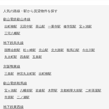
人気の路線・駅から賃貸物件を探す
叡山電鉄叡山本線
出町柳駅
元田中駅
茶山駅
一乗寺駅
修学院駅
宝ヶ池駅
三宅八幡駅
地下鉄烏丸線
国際会館駅
松ヶ崎駅
北山駅
北大路駅
鞍馬口駅
今出川駅
丸太町駅
四条駅
五条駅
京阪鴨東線
三条駅
神宮丸太町駅
出町柳駅
叡山電鉄鞍馬線
宝ヶ池駅
八幡前駅
岩倉駅
木野駅
京都精華大前駅
二軒茶屋駅
市原駅
二ノ瀬駅
地下鉄東西線