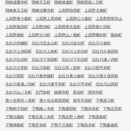
岡崎成勝寺町
岡崎天王町
岡崎徳成町
岡崎西福ノ川町
岡崎東天王町
岡崎法勝寺町
上高野稲荷町
上高野大塚町
上高野奥小森町
上高野上荒蒔町
上高野口小森町
上高野西明寺山
上高野薩田町
上高野仲町
上高野西氷室町
上高野畑ケ田町
上高野畑町
上高野古川町
上高野山ノ橋町
上高野隣好町
菊鉾町
北白川伊織町
北白川瓜生山町
北白川追分町
北白川小倉町
北白川上池田町
北白川上終町
北白川上別当町
北白川久保田町
北白川仕伏町
北白川下池田町
北白川下別当町
北白川瀬ノ内町
北白川大堂町
北白川蔦町
北白川堂ノ前町
北白川西平井町
北白川西町
北白川東伊織町
北白川東小倉町
北白川東久保田町
北白川東瀬ノ内町
北白川東平井町
北白川平井町
北白川山田町
北白川山ノ元町
北門前町
銀閣寺町
黒谷町
讃州寺町
鹿ケ谷西寺ノ前町
鹿ケ谷法然院西町
静市市原町
下鴨泉川町
下鴨狗子田町
下鴨梅ノ木町
下鴨膳部町
下鴨岸本町
下鴨北芝町
下鴨北園町
下鴨北茶ノ木町
下鴨北野々神町
下鴨貴船町
下鴨神殿町
下鴨芝本町
下鴨下川原町
下鴨高木町
下鴨蓼倉町