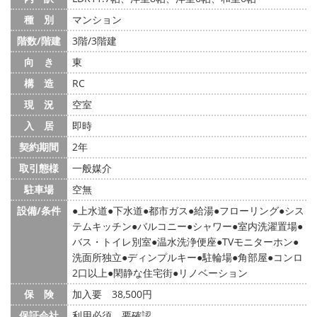
種 別
マンション
階数/階建
3階/3階建
向 き
東
構 造
RC
現 況
空室
入 居
即時
契約期間
2年
取引態様
一般媒介
駐車場
空無
設備/条件
上水道
下水道
都市ガス
給湯
フローリング
シス
テムキッチン
バルコニー
シャワー
室内洗濯置場
バス・トイレ別室
温水洗浄便座
TVモニターホン
洗面所独立
ディンプルキー
駐輪場
角部屋
コンロ
2口以上
閑静な住宅街
リノベーション
保 険
加入要 38,500円
保証会社
利用必須 要確認