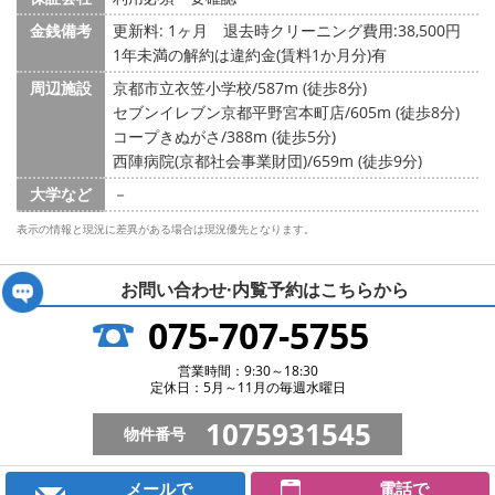
金銭備考
更新料: 1ヶ月
退去時クリーニング費用:38,500円
1年未満の解約は違約金(賃料1か月分)有
周辺施設
京都市立衣笠小学校/587m (徒歩8分)
セブンイレブン京都平野宮本町店/605m (徒歩8分)
コープきぬがさ/388m (徒歩5分)
西陣病院(京都社会事業財団)/659m (徒歩9分)
大学など
－
表示の情報と現況に差異がある場合は現況優先となります。
お問い合わせ·内覧予約は
こちらから
075-707-5755
営業時間：9:30～18:30
定休日：5月～11月の毎週水曜日
1075931545
物件番号
メールで
電話で