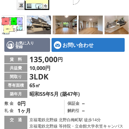
特選物件
ハウスメーカー施工特集！
路線·駅から探す
IT重説について
お気に入り
お問い合わせ
登録
スタッフ紹介
135,000
円
賃 料
10,000円
共益費
賃貸管理の北白川店
3LDK
間取り
店舗情報·アクセス
65㎡
専有面積
昭和55年5月 (築47年)
築年月
会社概要
0円
－
敷 金
保証金
1ヶ月
－
礼 金
解約引
メールでお問い合わせ
交 通
京福電鉄北野線 北野白梅町駅 徒歩14分
京福電鉄北野線 等持院・立命館大学衣笠キャンパス