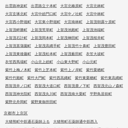
出雲路神楽町
出雲路立テ本町
大宮北椿原町
大宮北林町
大宮玄琢北町
大宮中総門口町
大宮中ノ社町
大宮中林町
大宮西小野堀町
大宮東小野堀町
大宮南林町
上賀茂朝露ケ原町
上賀茂畔勝町
上賀茂荒草町
上賀茂池殿町
上賀茂池端町
上賀茂石計町
上賀茂岡本町
上賀茂榊田町
上賀茂桜井町
上賀茂菖蒲園町
上賀茂高縄手町
上賀茂竹ケ鼻町
上賀茂豊田町
上賀茂東後藤町
上賀茂松本町
上賀茂薮田町
衣笠大祓町
衣笠西馬場町
小山北上総町
小山東大野町
小山元町
紫竹上梅ノ木町
紫竹上芝本町
紫竹上ノ岸町
紫竹栗栖町
紫竹竹殿町
紫竹大門町
紫竹西高縄町
紫竹東栗栖町
紫竹東高縄町
西賀茂井ノ口町
西賀茂大道口町
西賀茂鹿ノ下町
西賀茂北山ノ森町
西賀茂神光院町
西賀茂丸川町
西賀茂南大栗町
平野鳥居前町
紫野北舟岡町
紫野東御所田町
京都市上京区
大猪熊町中筋通石薬師上る
大猪熊町石薬師通中筋西入