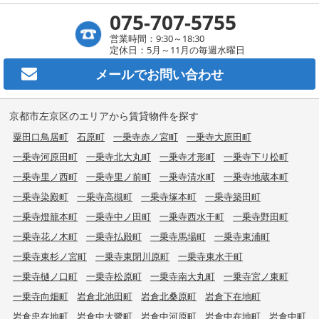
075-707-5755
営業時間：9:30～18:30
定休日：5月～11月の毎週水曜日
メールで
お問い合わせ
京都市左京区のエリアから賃貸物件を探す
粟田口鳥居町
石原町
一乗寺赤ノ宮町
一乗寺大原田町
一乗寺河原田町
一乗寺北大丸町
一乗寺才形町
一乗寺下リ松町
一乗寺里ノ西町
一乗寺里ノ前町
一乗寺清水町
一乗寺地蔵本町
一乗寺染殿町
一乗寺高槻町
一乗寺塚本町
一乗寺築田町
一乗寺燈籠本町
一乗寺中ノ田町
一乗寺西水干町
一乗寺野田町
一乗寺花ノ木町
一乗寺払殿町
一乗寺馬場町
一乗寺東浦町
一乗寺東杉ノ宮町
一乗寺東閉川原町
一乗寺東水干町
一乗寺樋ノ口町
一乗寺松原町
一乗寺南大丸町
一乗寺宮ノ東町
一乗寺向畑町
岩倉北池田町
岩倉北桑原町
岩倉下在地町
岩倉忠在地町
岩倉中大鷺町
岩倉中河原町
岩倉中在地町
岩倉中町