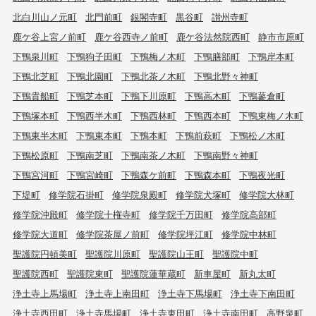
北白川山ノ元町
北門前町
銀閣寺町
黒谷町
讃州寺町
鹿ケ谷上宮ノ前町
鹿ケ谷西寺ノ前町
鹿ケ谷法然院西町
静市市原町
下鴨泉川町
下鴨狗子田町
下鴨梅ノ木町
下鴨膳部町
下鴨岸本町
下鴨北芝町
下鴨北園町
下鴨北茶ノ木町
下鴨北野々神町
下鴨貴船町
下鴨芝本町
下鴨下川原町
下鴨高木町
下鴨蓼倉町
下鴨塚本町
下鴨西半木町
下鴨西林町
下鴨西本町
下鴨東梅ノ木町
下鴨東半木町
下鴨東本町
下鴨本町
下鴨前萩町
下鴨松ノ木町
下鴨松原町
下鴨南芝町
下鴨南茶ノ木町
下鴨南野々神町
下鴨宮河町
下鴨宮崎町
下鴨森ケ前町
下鴨森本町
下鴨夜光町
下堤町
修学院石掛町
修学院泉殿町
修学院犬塚町
修学院大林町
修学院沖殿町
修学院十権寺町
修学院千万田町
修学院高部町
修学院大道町
修学院茶屋ノ前町
修学院坪江町
修学院中林町
聖護院円頓美町
聖護院川原町
聖護院山王町
聖護院中町
聖護院西町
聖護院東町
聖護院蓮華蔵町
新車屋町
新丸太町
浄土寺上馬場町
浄土寺上南田町
浄土寺下馬場町
浄土寺下南田町
浄土寺西田町
浄土寺馬場町
浄土寺東田町
浄土寺南田町
高野泉町