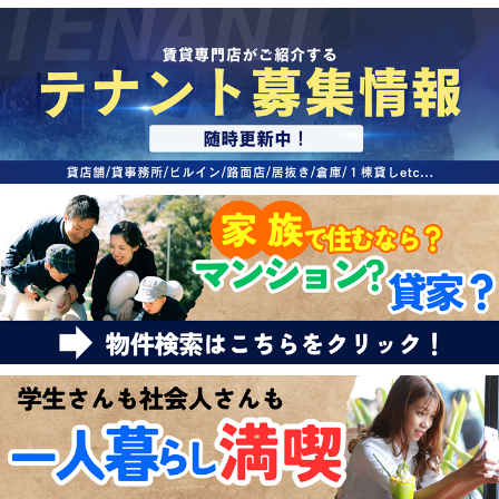
特選物件
ハウスメーカー施工特集！
路線·駅から探す
IT重説について
スタッフ紹介
賃貸管理の北白川店
店舗情報·アクセス
会社概要
メールでお問い合わせ