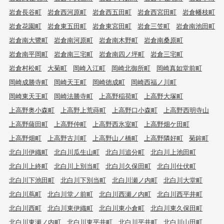
岩倉長谷町
岩倉西河原町
岩倉西五田町
岩倉西宮田町
岩倉幡枝町
岩倉花園町
岩倉東五田町
岩倉東宮田町
岩倉三笠町
岩倉南池田町
岩倉南大鷺町
岩倉南河原町
岩倉南木野町
岩倉南桑原町
岩倉南平岡町
岩倉南三宅町
岩倉南四ノ坪町
岩倉三宅町
岩倉村松町
大菊町
岡崎入江町
岡崎北御所町
岡崎真如堂前町
岡崎成勝寺町
岡崎天王町
岡崎徳成町
岡崎西福ノ川町
岡崎東天王町
岡崎法勝寺町
上高野稲荷町
上高野大塚町
上高野奥小森町
上高野上荒蒔町
上高野口小森町
上高野西明寺山
上高野薩田町
上高野仲町
上高野西氷室町
上高野畑ケ田町
上高野畑町
上高野古川町
上高野山ノ橋町
上高野隣好町
菊鉾町
北白川伊織町
北白川瓜生山町
北白川追分町
北白川上池田町
北白川上終町
北白川上別当町
北白川久保田町
北白川仕伏町
北白川下池田町
北白川下別当町
北白川瀬ノ内町
北白川大堂町
北白川蔦町
北白川堂ノ前町
北白川西瀬ノ内町
北白川西平井町
北白川西町
北白川東伊織町
北白川東小倉町
北白川東久保田町
北白川東瀬ノ内町
北白川東平井町
北白川平井町
北白川山田町