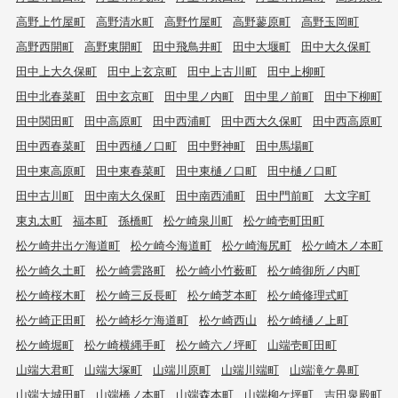
高野上竹屋町
高野清水町
高野竹屋町
高野蓼原町
高野玉岡町
高野西開町
高野東開町
田中飛鳥井町
田中大堰町
田中大久保町
田中上大久保町
田中上玄京町
田中上古川町
田中上柳町
田中北春菜町
田中玄京町
田中里ノ内町
田中里ノ前町
田中下柳町
田中関田町
田中高原町
田中西浦町
田中西大久保町
田中西高原町
田中西春菜町
田中西樋ノ口町
田中野神町
田中馬場町
田中東高原町
田中東春菜町
田中東樋ノ口町
田中樋ノ口町
田中古川町
田中南大久保町
田中南西浦町
田中門前町
大文字町
東丸太町
福本町
孫橋町
松ケ崎泉川町
松ケ崎壱町田町
松ケ崎井出ケ海道町
松ケ崎今海道町
松ケ崎海尻町
松ケ崎木ノ本町
松ケ崎久土町
松ケ崎雲路町
松ケ崎小竹薮町
松ケ崎御所ノ内町
松ケ崎桜木町
松ケ崎三反長町
松ケ崎芝本町
松ケ崎修理式町
松ケ崎正田町
松ケ崎杉ケ海道町
松ケ崎西山
松ケ崎樋ノ上町
松ケ崎堀町
松ケ崎横縄手町
松ケ崎六ノ坪町
山端壱町田町
山端大君町
山端大塚町
山端川原町
山端川端町
山端滝ケ鼻町
山端大城田町
山端橋ノ本町
山端森本町
山端柳ケ坪町
吉田泉殿町