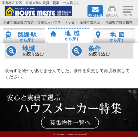
×
京都市左京区・京都大学の賃貸・貸家・一人暮らし
問い合わせ
お気に入り
TOPページ
京都市左京区の賃貸・貸家ならハウス・メッセ
京都市左京区
秋築町の賃貸物件
地域
路線·駅
地図
地図から検索
から探す
から探す
から探す
地域
条件
地域から検索
を絞り込む
を絞り込む
京都大学＆京都芸術大学生さんに
該当する物件がありませんでした。条件を変更して再度検索して
ください。
書類DL & 入居者さまへ
家族で住むならマンション？賃家？
一人暮らしの物件特集
ペット相談OKの賃貸！