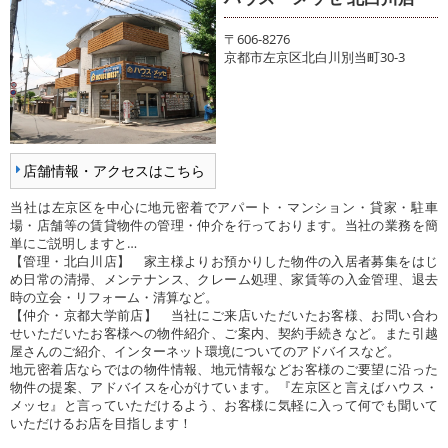
〒606-8276
京都市左京区北白川別当町30-3
店舗情報・アクセスはこちら
当社は左京区を中心に地元密着でアパート・マンション・貸家・駐車
場・店舗等の賃貸物件の管理・仲介を行っております。当社の業務を簡
単にご説明しますと…
【管理・北白川店】 家主様よりお預かりした物件の入居者募集をはじ
め日常の清掃、メンテナンス、クレーム処理、家賃等の入金管理、退去
時の立会・リフォーム・清算など。
【仲介・京都大学前店】 当社にご来店いただいたお客様、お問い合わ
せいただいたお客様への物件紹介、ご案内、契約手続きなど。また引越
屋さんのご紹介、インターネット環境についてのアドバイスなど。
地元密着店ならではの物件情報、地元情報などお客様のご要望に沿った
物件の提案、アドバイスを心がけています。『左京区と言えばハウス・
メッセ』と言っていただけるよう、お客様に気軽に入って何でも聞いて
いただけるお店を目指します！