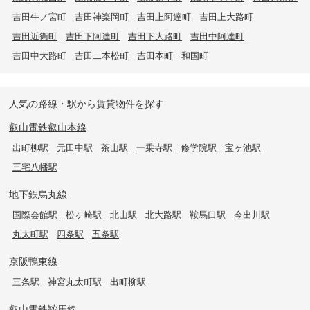
吉田牛ノ宮町
吉田神楽岡町
吉田上阿達町
吉田上大路町
吉田近衛町
吉田下阿達町
吉田下大路町
吉田中阿達町
吉田中大路町
吉田二本松町
吉田本町
和国町
人気の路線・駅から賃貸物件を探す
叡山電鉄叡山本線
出町柳駅
元田中駅
茶山駅
一乗寺駅
修学院駅
宝ヶ池駅
三宅八幡駅
地下鉄烏丸線
国際会館駅
松ヶ崎駅
北山駅
北大路駅
鞍馬口駅
今出川駅
丸太町駅
四条駅
五条駅
京阪鴨東線
三条駅
神宮丸太町駅
出町柳駅
叡山電鉄鞍馬線